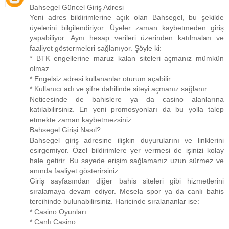
Bahsegel Güncel Giriş Adresi
Yeni adres bildirimlerine açık olan Bahsegel, bu şekilde
üyelerini bilgilendiriyor. Üyeler zaman kaybetmeden giriş
yapabiliyor. Aynı hesap verileri üzerinden katılmaları ve
faaliyet göstermeleri sağlanıyor. Şöyle ki:
* BTK engellerine maruz kalan siteleri açmanız mümkün
olmaz.
* Engelsiz adresi kullananlar oturum açabilir.
* Kullanıcı adı ve şifre dahilinde siteyi açmanız sağlanır.
Neticesinde de bahislere ya da casino alanlarına
katılabilirsiniz. En yeni promosyonları da bu yolla talep
etmekte zaman kaybetmezsiniz.
Bahsegel Girişi Nasıl?
Bahsegel giriş adresine ilişkin duyurularını ve linklerini
esirgemiyor. Özel bildirimlere yer vermesi de işinizi kolay
hale getirir. Bu sayede erişim sağlamanız uzun sürmez ve
anında faaliyet gösterirsiniz.
Giriş sayfasından diğer bahis siteleri gibi hizmetlerini
sıralamaya devam ediyor. Mesela spor ya da canlı bahis
tercihinde bulunabilirsiniz. Haricinde sıralananlar ise:
* Casino Oyunları
* Canlı Casino