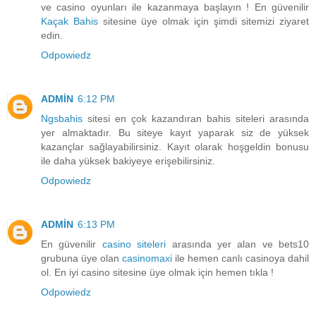
ve casino oyunları ile kazanmaya başlayın ! En güvenilir
Kaçak Bahis
sitesine üye olmak için şimdi sitemizi ziyaret
edin.
Odpowiedz
ADMİN
6:12 PM
Ngsbahis
sitesi en çok kazandıran bahis siteleri arasında
yer almaktadır. Bu siteye kayıt yaparak siz de yüksek
kazançlar sağlayabilirsiniz. Kayıt olarak hoşgeldin bonusu
ile daha yüksek bakiyeye erişebilirsiniz.
Odpowiedz
ADMİN
6:13 PM
En güvenilir
casino siteleri
arasında yer alan ve bets10
grubuna üye olan
casinomaxi
ile hemen canlı casinoya dahil
ol. En iyi casino sitesine üye olmak için hemen tıkla !
Odpowiedz