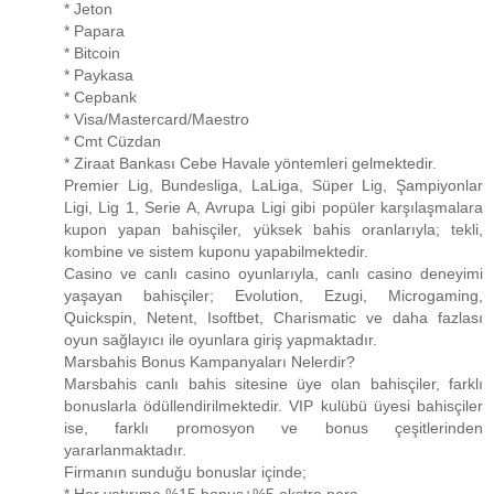
* Jeton
* Papara
* Bitcoin
* Paykasa
* Cepbank
* Visa/Mastercard/Maestro
* Cmt Cüzdan
* Ziraat Bankası Cebe Havale yöntemleri gelmektedir.
Premier Lig, Bundesliga, LaLiga, Süper Lig, Şampiyonlar
Ligi, Lig 1, Serie A, Avrupa Ligi gibi popüler karşılaşmalara
kupon yapan bahisçiler, yüksek bahis oranlarıyla; tekli,
kombine ve sistem kuponu yapabilmektedir.
Casino ve canlı casino oyunlarıyla, canlı casino deneyimi
yaşayan bahisçiler; Evolution, Ezugi, Microgaming,
Quickspin, Netent, Isoftbet, Charismatic ve daha fazlası
oyun sağlayıcı ile oyunlara giriş yapmaktadır.
Marsbahis Bonus Kampanyaları Nelerdir?
Marsbahis canlı bahis sitesine üye olan bahisçiler, farklı
bonuslarla ödüllendirilmektedir. VIP kulübü üyesi bahisçiler
ise, farklı promosyon ve bonus çeşitlerinden
yararlanmaktadır.
Firmanın sunduğu bonuslar içinde;
* Her yatırıma %15 bonus+%5 ekstra para