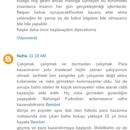
kulağa hoş gelen ancak mantığa uymayan bu durumdaki
insanlarca insanın her gün gerçekleştirdiği işlemlerdir.
Betpas bahse oynayarakRestbet kazanç elde etme
yeteneğini bir şansa ya da futbol bilgisine bile olmasanız
bile bile yapabilir.
Keşke daha önce başlasaydım diyeceksiniz
Odpowiedz
Nafta
11:18 AM
Çalışmak, çalışmak ve durmadan çalışmak. Para
kazanmanın yolu maalesef hiçbir zaman çalışıyorum
olmadı. tarihteki tüm zenginler çok çalışanlar değil aklını
kullananlar ve riske girmekten korkmayanlar oldu. Siz de
avrupa bahis siteleri ile küçük sermayeleri riske atarak ciddi
kazançlar elde edilir. Hiç riske girmeden güvenliğini
yaşayabilir. Bahsegel Futboldan anlamasanız safra
kazanabilirsiniz
Betebet
dünya en popüler spor dalı olan futbolu para kazanma
noktasında öne çıkan bahis buluşu yaklaşık 15 yıl önce
hayata
Betebet
geçmiş ve para kazandırmaya başlandı. Mobilbahis siz de