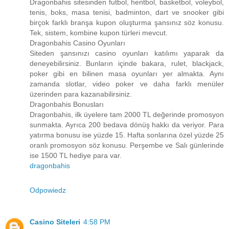
Dragonbahis sitesinden futbol, hentbol, basketbol, voleybol,
tenis, boks, masa tenisi, badminton, dart ve snooker gibi
birçok farklı branşa kupon oluşturma şansınız söz konusu.
Tek, sistem, kombine kupon türleri mevcut.
Dragonbahis Casino Oyunları
Siteden şansınızı casino oyunları katılımı yaparak da
deneyebilirsiniz. Bunların içinde bakara, rulet, blackjack,
poker gibi en bilinen masa oyunları yer almakta. Aynı
zamanda slotlar, video poker ve daha farklı menüler
üzerinden para kazanabilirsiniz.
Dragonbahis Bonusları
Dragonbahis, ilk üyelere tam 2000 TL değerinde promosyon
sunmakta. Ayrıca 200 bedava dönüş hakkı da veriyor. Para
yatırma bonusu ise yüzde 15. Hafta sonlarına özel yüzde 25
oranlı promosyon söz konusu. Perşembe ve Salı günlerinde
ise 1500 TL hediye para var.
dragonbahis
Odpowiedz
Casino Siteleri
4:58 PM