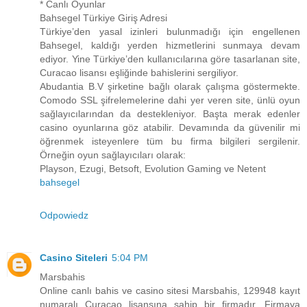
* Canlı Oyunlar
Bahsegel Türkiye Giriş Adresi
Türkiye’den yasal izinleri bulunmadığı için engellenen
Bahsegel, kaldığı yerden hizmetlerini sunmaya devam
ediyor. Yine Türkiye’den kullanıcılarına göre tasarlanan site,
Curacao lisansı eşliğinde bahislerini sergiliyor.
Abudantia B.V şirketine bağlı olarak çalışma göstermekte.
Comodo SSL şifrelemelerine dahi yer veren site, ünlü oyun
sağlayıcılarından da destekleniyor. Başta merak edenler
casino oyunlarına göz atabilir. Devamında da güvenilir mi
öğrenmek isteyenlere tüm bu firma bilgileri sergilenir.
Örneğin oyun sağlayıcıları olarak:
Playson, Ezugi, Betsoft, Evolution Gaming ve Netent
bahsegel
Odpowiedz
Casino Siteleri
5:04 PM
Marsbahis
Online canlı bahis ve casino sitesi Marsbahis, 129948 kayıt
numaralı Curacao lisansına sahip bir firmadır. Firmaya