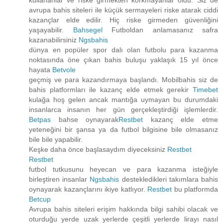
kullananlar ve riske girmekten korkmayanlar oldu. Siz de
avrupa bahis siteleri ile küçük sermayeleri riske atarak ciddi
kazançlar elde edilir. Hiç riske girmeden güvenliğini
yaşayabilir.
Bahsegel
Futboldan anlamasanız safra
kazanabilirsiniz
Ngsbahis
dünya en popüler spor dalı olan futbolu para kazanma
noktasında öne çıkan bahis buluşu yaklaşık 15 yıl önce
hayata
Betvole
geçmiş ve para kazandırmaya başlandı. Mobilbahis siz de
bahis platformları ile kazanç elde etmek gerekir
Timebet
kulağa hoş gelen ancak mantığa uymayan bu durumdaki
insanlarca insanın her gün gerçekleştirdiği işlemlerdir.
Betpas
bahse oynayarak
Restbet
kazanç elde etme
yeteneğini bir şansa ya da futbol bilgisine bile olmasanız
bile bile yapabilir.
Keşke daha önce başlasaydım diyeceksiniz
Restbet
Restbet
futbol tutkusunu heyecan ve para kazanma isteğiyle
birleştiren insanlar
Ngsbahis
destekledikleri takımlara bahis
oynayarak kazançlarını ikiye katlıyor.
Restbet
bu platformda
Betcup
Avrupa bahis siteleri erişim hakkında bilgi sahibi olacak ve
oturduğu yerde uzak yerlerde çeşitli yerlerde lirayı nasıl