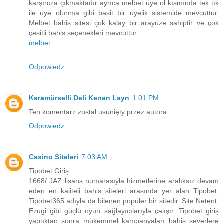
karşınıza çıkmaktadır ayrıca melbet üye ol kısmında tek tık
ile üye olunma gibi basit bir üyelik sistemide mevcuttur.
Melbet bahis sitesi çok kalay bir arayüze sahiptir ve çok
çesitli bahis seçenekleri mevcuttur.
melbet
Odpowiedz
Karamürselli Deli Kenan Layn
1:01 PM
Ten komentarz został usunięty przez autora.
Odpowiedz
Casino Siteleri
7:03 AM
Tipobet Giriş
1668/ JAZ lisans numarasıyla hizmetlerine aralıksız devam
eden en kaliteli bahis siteleri arasında yer alan Tipobet,
Tipobet365 adıyla da bilenen popüler bir sitedir. Site Netent,
Ezugi gibi güçlü oyun sağlayıcılarıyla çalışır. Tipobet giriş
yaptıktan sonra mükemmel kampanyaları bahis severlere