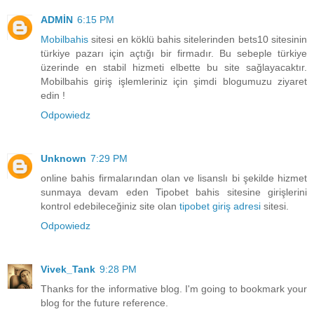
ADMİN
6:15 PM
Mobilbahis
sitesi en köklü bahis sitelerinden bets10 sitesinin
türkiye pazarı için açtığı bir firmadır. Bu sebeple türkiye
üzerinde en stabil hizmeti elbette bu site sağlayacaktır.
Mobilbahis giriş işlemleriniz için şimdi blogumuzu ziyaret
edin !
Odpowiedz
Unknown
7:29 PM
online bahis firmalarından olan ve lisanslı bi şekilde hizmet
sunmaya devam eden Tipobet bahis sitesine girişlerini
kontrol edebileceğiniz site olan
tipobet giriş adresi
sitesi.
Odpowiedz
Vivek_Tank
9:28 PM
Thanks for the informative blog. I'm going to bookmark your
blog for the future reference.