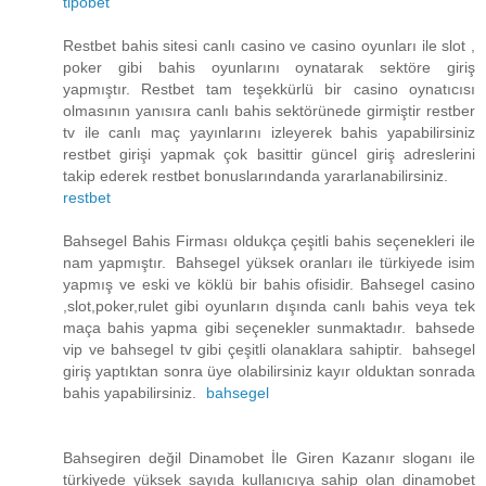
tipobet
Restbet bahis sitesi canlı casino ve casino oyunları ile slot ,
poker gibi bahis oyunlarını oynatarak sektöre giriş
yapmıştır. Restbet tam teşekkürlü bir casino oynatıcısı
olmasının yanısıra canlı bahis sektörünede girmiştir restber
tv ile canlı maç yayınlarını izleyerek bahis yapabilirsiniz
restbet girişi yapmak çok basittir güncel giriş adreslerini
takip ederek restbet bonuslarındanda yararlanabilirsiniz.
restbet
Bahsegel Bahis Firması oldukça çeşitli bahis seçenekleri ile
nam yapmıştır. Bahsegel yüksek oranları ile türkiyede isim
yapmış ve eski ve köklü bir bahis ofisidir. Bahsegel casino
,slot,poker,rulet gibi oyunların dışında canlı bahis veya tek
maça bahis yapma gibi seçenekler sunmaktadır. bahsede
vip ve bahsegel tv gibi çeşitli olanaklara sahiptir. bahsegel
giriş yaptıktan sonra üye olabilirsiniz kayır olduktan sonrada
bahis yapabilirsiniz.
bahsegel
Bahsegiren değil Dinamobet İle Giren Kazanır sloganı ile
türkiyede yüksek sayıda kullanıcıya sahip olan dinamobet