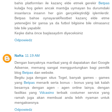
bahis platformları ile kazanç elde etmek gerekir
Betpas
kulağa hoş gelen ancak mantığa uymayan bu durumdaki
insanlarca insanın her gün gerçekleştirdiği işlemlerdir.
Betpas bahse oynayarakRestbet kazanç elde etme
yeteneğini bir şansa ya da futbol bilgisine bile olmasanız
bile bile yapabilir.
Keşke daha önce başlasaydım diyeceksiniz
Odpowiedz
Nafta
11:19 AM
Dengan banyaknya manfaat yang di dapatakan dari Google
Adsense, memang sangat mengguntungkan bagi pemilik
blog
Betpas
dan website.
Begitu juga dengan situs Togel, banyak games - games
yang
Betpas
menarik serta bonus - bonus yang tak kalah
besarnya dengan agen - agen online lainya. dengan
fasilitas yang
Vdcasino
terbaik costumer service yang
ramah juga akan membuat anda lebih nyaman untuk
mengaksesnya
Odpowiedz