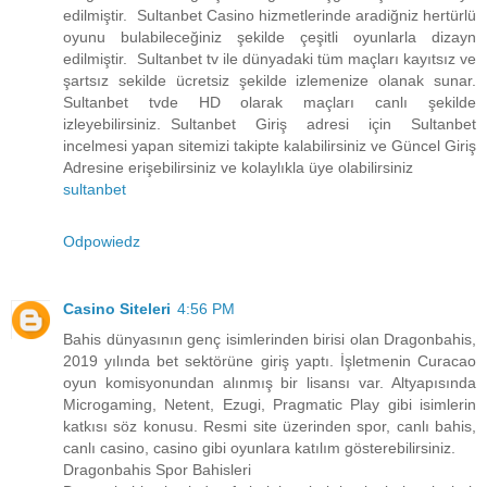
edilmiştir. Sultanbet Casino hizmetlerinde aradiğniz hertürlü
oyunu bulabileceğiniz şekilde çeşitli oyunlarla dizayn
edilmiştir. Sultanbet tv ile dünyadaki tüm maçları kayıtsız ve
şartsız sekilde ücretsiz şekilde izlemenize olanak sunar.
Sultanbet tvde HD olarak maçları canlı şekilde
izleyebilirsiniz. Sultanbet Giriş adresi için Sultanbet
incelmesi yapan sitemizi takipte kalabilirsiniz ve Güncel Giriş
Adresine erişebilirsiniz ve kolaylıkla üye olabilirsiniz
sultanbet
Odpowiedz
Casino Siteleri
4:56 PM
Bahis dünyasının genç isimlerinden birisi olan Dragonbahis,
2019 yılında bet sektörüne giriş yaptı. İşletmenin Curacao
oyun komisyonundan alınmış bir lisansı var. Altyapısında
Microgaming, Netent, Ezugi, Pragmatic Play gibi isimlerin
katkısı söz konusu. Resmi site üzerinden spor, canlı bahis,
canlı casino, casino gibi oyunlara katılım gösterebilirsiniz.
Dragonbahis Spor Bahisleri