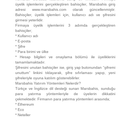
üyelik işlemlerini gerçekleştiren bahisçiler, Marsbahis giriş
adresi www.marsbahis.com olarak güncellenmiştir.
Bahisçiler, üyelik işlemleri için, kullanıcı adı ve şifresini
girmesi yeterlidir.
Firmaya üyelik işlemlerini 3 adımda gerçekleştiren
bahisçiler;
* Kullanıcı adı
* E-posta
* Şifre
* Para birimi ve ülke
* Hesap bilgileri ve onaylama bölümü ile üyeliklerini
tamamlamaktadır.
Şifresini unutan bahisçiler ise, giriş yap butonundan “şifremi
unuttum” linkini tıklayarak, şifre sıfırlaması yapıp, yeni
şifreleriyle oyuna katılım gösterebilirler.
Marsbahis Yatırım Yöntemleri Nelerdir?
Türkçe ve İngilizce dil desteği sunan Marsbahis, sunduğu
para yatırma yöntemleriyle de üyelerin dikkatini
çekmektedir. Firmanın para yatırma yöntemleri arasında;
* Ethereum
* Eco
* Neteller