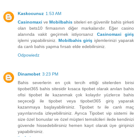
Kaskocunuz
1:53 AM
Casinomaxi
ve
Mobilbahis
siteleri en güvenilir bahis şirketi
olan bets10 firmasının diğer markalarıdır. Eğer casino
alanında vakit geçirmek istiyorsanız
Casinomaxi giriş
işlemi yapabilirsiniz.
Mobilbahis giriş
işlemlerinizi yaparak
da canlı bahis yapma fırsatı elde edebilirsiniz.
Odpowiedz
Dinamobet
3:23 PM
Bahis severlerin en çok tercih ettiği sitelerden birisi
tipobet365 bahis sitesidir kısaca tipobet olarak anılan bahis
ofisi tipobet ile kazanmak çok kolaydır yüzlerce bahis
seçeceği ile tipobet veya tipobet365 giriş yaparak
kazanmaya başlayabilirsiniz. Tipobet tv ile canlı maç
yayınlarınıda izleyebilirsiniz. Ayrıca Tipobet vip sistemi ile
size özel bonuslar ve özel müşteri temsilcileri ilede kendinizi
güvende hissedebilirsiniz hemen kayıt olarak üye girişinizi
yapabilirsiniz.