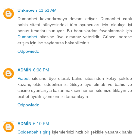
Unknown
11:51 AM
Dumanbet kazandırmaya devam ediyor. Dumanbet canlı
bahis sitesi bünyesindeki tüm oyuncuları için oldukça iyi
bonus fırsatları sunuyor. Bu bonuslardan faydalanmak için
Dumanbet
sitesine üye olmanız yeterlidir. Güncel adrese
erişim için ise sayfamıza bakabilirsiniz.
Odpowiedz
ADMİN
6:08 PM
Piabet
sitesine üye olarak bahis sitesinden kolay şekilde
kazanç elde edebilirsiniz. Siteye üye olmak ve bahis ve
casino oyunlarıyla kazanmak için hemen sitemize tıklayın ve
piabet üyelik işlemlerinizi tamamlayın.
Odpowiedz
ADMİN
6:10 PM
Goldenbahis giriş
işlemlerinizi hızlı bir şekilde yaparak bahis