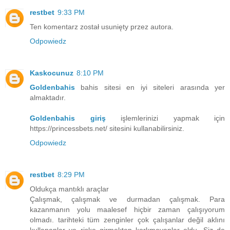
restbet
9:33 PM
Ten komentarz został usunięty przez autora.
Odpowiedz
Kaskocunuz
8:10 PM
Goldenbahis
bahis sitesi en iyi siteleri arasında yer
almaktadır.
Goldenbahis giriş
işlemlerinizi yapmak için
https://princessbets.net/ sitesini kullanabilirsiniz.
Odpowiedz
restbet
8:29 PM
Oldukça mantıklı araçlar
Çalışmak, çalışmak ve durmadan çalışmak. Para
kazanmanın yolu maalesef hiçbir zaman çalışıyorum
olmadı.
tarihteki tüm zenginler çok çalışanlar değil aklını