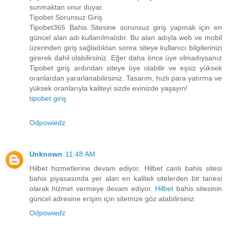
sunmaktan onur duyar.
Tipobet Sorunsuz Giriş
Tipobet365 Bahis Sitesine sorunsuz giriş yapmak için en
güncel alan adı kullanılmalıdır. Bu alan adıyla web ve mobil
üzerinden giriş sağladıktan sonra siteye kullanıcı bilgilerinizi
girerek dahil olabilirsiniz. Eğer daha önce üye olmadıysanız
Tipobet giriş ardından siteye üye olabilir ve eşsiz yüksek
oranlardan yararlanabilirsiniz. Tasarım, hızlı para yatırma ve
yüksek oranlarıyla kaliteyi sizde evinizde yaşayın!
tipobet giriş
Odpowiedz
Unknown
11:48 AM
Hilbet hizmetlerine devam ediyor. Hilbet canlı bahis sitesi
bahis piyasasında yer alan en kaliteli sitelerden bir tanesi
olarak hizmet vermeye devam ediyor.
Hilbet
bahis sitesinin
güncel adresine erişim için sitemize göz atabilirsiniz.
Odpowiedz