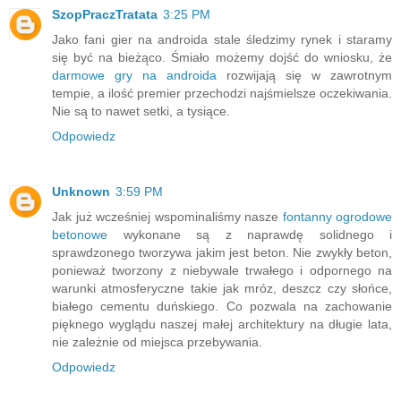
SzopPraczTratata
3:25 PM
Jako fani gier na androida stale śledzimy rynek i staramy
się być na bieżąco. Śmiało możemy dojść do wniosku, że
darmowe gry na androida
rozwijają się w zawrotnym
tempie, a ilość premier przechodzi najśmielsze oczekiwania.
Nie są to nawet setki, a tysiące.
Odpowiedz
Unknown
3:59 PM
Jak już wcześniej wspominaliśmy nasze
fontanny ogrodowe
betonowe
wykonane są z naprawdę solidnego i
sprawdzonego tworzywa jakim jest beton. Nie zwykły beton,
ponieważ tworzony z niebywale trwałego i odpornego na
warunki atmosferyczne takie jak mróz, deszcz czy słońce,
białego cementu duńskiego. Co pozwala na zachowanie
pięknego wyglądu naszej małej architektury na długie lata,
nie zależnie od miejsca przebywania.
Odpowiedz