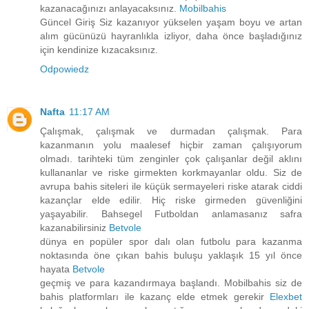
kazanacağınızı anlayacaksınız.
Mobilbahis
Güncel Giriş Siz kazanıyor yükselen yaşam boyu ve artan
alım gücünüzü hayranlıkla izliyor, daha önce başladığınız
için kendinize kızacaksınız.
Odpowiedz
Nafta
11:17 AM
Çalışmak, çalışmak ve durmadan çalışmak. Para
kazanmanın yolu maalesef hiçbir zaman çalışıyorum
olmadı. tarihteki tüm zenginler çok çalışanlar değil aklını
kullananlar ve riske girmekten korkmayanlar oldu. Siz de
avrupa bahis siteleri ile küçük sermayeleri riske atarak ciddi
kazançlar elde edilir. Hiç riske girmeden güvenliğini
yaşayabilir. Bahsegel Futboldan anlamasanız safra
kazanabilirsiniz
Betvole
dünya en popüler spor dalı olan futbolu para kazanma
noktasında öne çıkan bahis buluşu yaklaşık 15 yıl önce
hayata
Betvole
geçmiş ve para kazandırmaya başlandı. Mobilbahis siz de
bahis platformları ile kazanç elde etmek gerekir
Elexbet