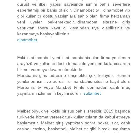
dürüst ve ilkeli yapısı sayesinde ismini bahis severlere
ezberletmiş bir bahis ofisidir. Dinamobet tv , dinamobet vip
gibi kullanıcı dostu yazılımlara sahip olan firma herzaman
yeni üyeler beklemektedir. dinamobet sitesine giriş
yaptıktan sonra kayıt ol kısmından üye olabilirsiniz ve
kazanmaya başlayabilirsiniz.
dinamobet
Eski ismi marsbet yeni ismi marsbahis olan firma yenilenen
arayüzü ve kullanıcı dostu teması ile yeniden kullanıcılarına
hizmet vermeye devam etmektedir.
Marsbahis giriş adresine erişmekte çok kolaydır. Hemen
yenilenen ismi ve adresi ile marsbahis sitesine kayıt olun.
Marbahis tv veya Marsbet tv ile donmadan canlı maç
yayınlarını izlemenin keyfini sürün
sultanbet
Melbet büyük ve köklü bir rus bahis sitesidir, 2019 başında
türkiyede hizmet vererek türk kullanıcılarınıda kabul etmeye
başlamıştır. Melbet giriş yaptıktan sonra poker, slot, canlı
casino, casino, basketbol, Melbet tv gibi birçok uygulama