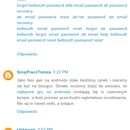
forgot bellsouth password
at&t email password
att password
recovery
att email password reset
att.net password
att email
recovery
bellsouth email password reset
forgot att password
bellsouth forgot email password
att email help
bellsouth
email password reset
bellsouth password reset
Odpowiedz
SzopPraczTratata
3:22 PM
Jako fani gier na androida stale śledzimy rynek i staramy
się być na bieżąco. Śmiało możemy dojść do wniosku, że
najlepsze gry na androida
rozwijają się w zawrotnym
tempie, a ilość premier przechodzi najśmielsze oczekiwania.
Nie są to nawet setki, a tysiące.
Odpowiedz
Unknown
3:53 PM