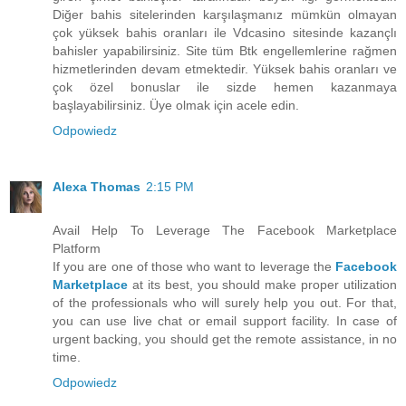
Diğer bahis sitelerinden karşılaşmanız mümkün olmayan
çok yüksek bahis oranları ile Vdcasino sitesinde kazançlı
bahisler yapabilirsiniz. Site tüm Btk engellemlerine rağmen
hizmetlerinden devam etmektedir. Yüksek bahis oranları ve
çok özel bonuslar ile sizde hemen kazanmaya
başlayabilirsiniz. Üye olmak için acele edin.
Odpowiedz
Alexa Thomas
2:15 PM
Avail Help To Leverage The Facebook Marketplace
Platform
If you are one of those who want to leverage the
Facebook
Marketplace
at its best, you should make proper utilization
of the professionals who will surely help you out. For that,
you can use live chat or email support facility. In case of
urgent backing, you should get the remote assistance, in no
time.
Odpowiedz