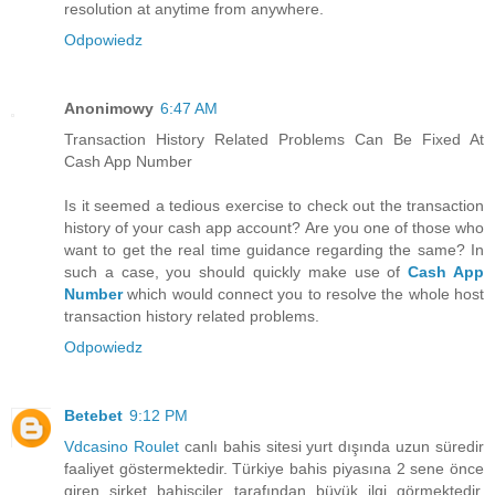
resolution at anytime from anywhere.
Odpowiedz
Anonimowy
6:47 AM
Transaction History Related Problems Can Be Fixed At
Cash App Number
Is it seemed a tedious exercise to check out the transaction
history of your cash app account? Are you one of those who
want to get the real time guidance regarding the same? In
such a case, you should quickly make use of
Cash App
Number
which would connect you to resolve the whole host
transaction history related problems.
Odpowiedz
Betebet
9:12 PM
Vdcasino Roulet
canlı bahis sitesi yurt dışında uzun süredir
faaliyet göstermektedir. Türkiye bahis piyasına 2 sene önce
giren şirket bahisçiler tarafından büyük ilgi görmektedir.