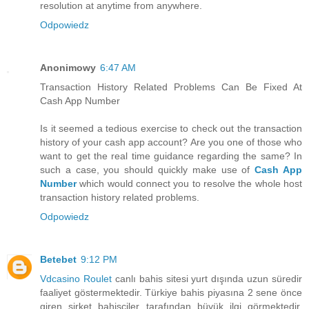
resolution at anytime from anywhere.
Odpowiedz
Anonimowy
6:47 AM
Transaction History Related Problems Can Be Fixed At
Cash App Number
Is it seemed a tedious exercise to check out the transaction
history of your cash app account? Are you one of those who
want to get the real time guidance regarding the same? In
such a case, you should quickly make use of
Cash App
Number
which would connect you to resolve the whole host
transaction history related problems.
Odpowiedz
Betebet
9:12 PM
Vdcasino Roulet
canlı bahis sitesi yurt dışında uzun süredir
faaliyet göstermektedir. Türkiye bahis piyasına 2 sene önce
giren şirket bahisçiler tarafından büyük ilgi görmektedir.