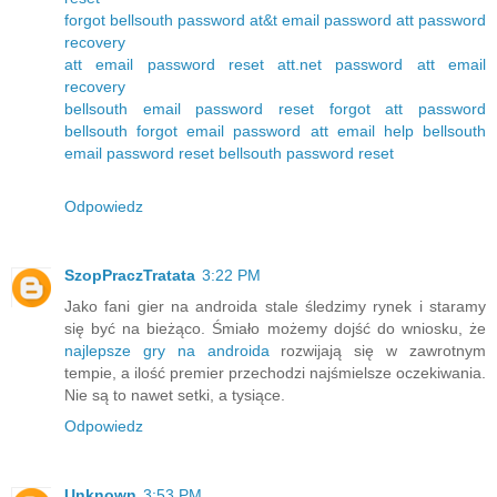
forgot bellsouth password
at&t email password
att password
recovery
att email password reset
att.net password
att email
recovery
bellsouth email password reset
forgot att password
bellsouth forgot email password
att email help
bellsouth
email password reset
bellsouth password reset
Odpowiedz
SzopPraczTratata
3:22 PM
Jako fani gier na androida stale śledzimy rynek i staramy
się być na bieżąco. Śmiało możemy dojść do wniosku, że
najlepsze gry na androida
rozwijają się w zawrotnym
tempie, a ilość premier przechodzi najśmielsze oczekiwania.
Nie są to nawet setki, a tysiące.
Odpowiedz
Unknown
3:53 PM