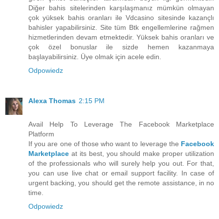
Diğer bahis sitelerinden karşılaşmanız mümkün olmayan
çok yüksek bahis oranları ile Vdcasino sitesinde kazançlı
bahisler yapabilirsiniz. Site tüm Btk engellemlerine rağmen
hizmetlerinden devam etmektedir. Yüksek bahis oranları ve
çok özel bonuslar ile sizde hemen kazanmaya
başlayabilirsiniz. Üye olmak için acele edin.
Odpowiedz
Alexa Thomas
2:15 PM
Avail Help To Leverage The Facebook Marketplace
Platform
If you are one of those who want to leverage the
Facebook
Marketplace
at its best, you should make proper utilization
of the professionals who will surely help you out. For that,
you can use live chat or email support facility. In case of
urgent backing, you should get the remote assistance, in no
time.
Odpowiedz