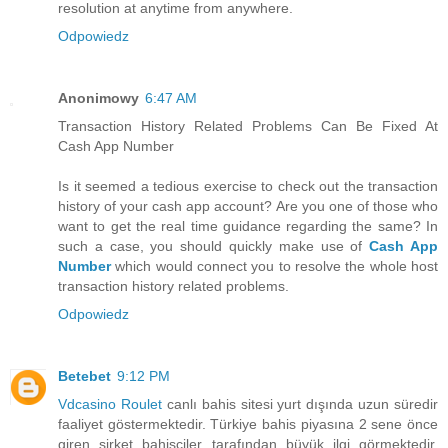
resolution at anytime from anywhere.
Odpowiedz
Anonimowy
6:47 AM
Transaction History Related Problems Can Be Fixed At
Cash App Number
Is it seemed a tedious exercise to check out the transaction
history of your cash app account? Are you one of those who
want to get the real time guidance regarding the same? In
such a case, you should quickly make use of
Cash App
Number
which would connect you to resolve the whole host
transaction history related problems.
Odpowiedz
Betebet
9:12 PM
Vdcasino Roulet
canlı bahis sitesi yurt dışında uzun süredir
faaliyet göstermektedir. Türkiye bahis piyasına 2 sene önce
giren şirket bahisçiler tarafından büyük ilgi görmektedir.