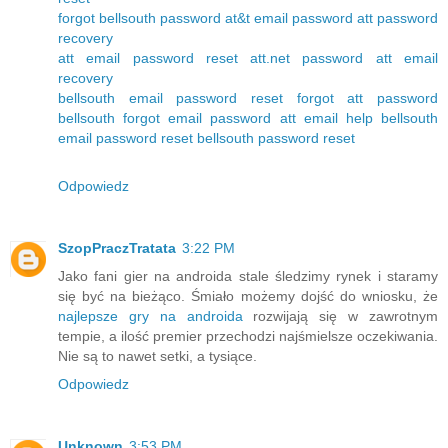
forgot bellsouth password
at&t email password
att password
recovery
att email password reset
att.net password
att email
recovery
bellsouth email password reset
forgot att password
bellsouth forgot email password
att email help
bellsouth
email password reset
bellsouth password reset
Odpowiedz
SzopPraczTratata
3:22 PM
Jako fani gier na androida stale śledzimy rynek i staramy
się być na bieżąco. Śmiało możemy dojść do wniosku, że
najlepsze gry na androida
rozwijają się w zawrotnym
tempie, a ilość premier przechodzi najśmielsze oczekiwania.
Nie są to nawet setki, a tysiące.
Odpowiedz
Unknown
3:53 PM