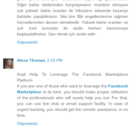
Diğer bahis sitelerinden karşılaşmanız mümkün olmayan
çok yüksek bahis oranları ile Vdcasino sitesinde kazançlı
bahisler yapabilirsiniz. Site tüm Btk engellemlerine rağmen
hizmetlerinden devam etmektedir. Yüksek bahis oranları ve
çok özel bonuslar ile sizde hemen kazanmaya
başlayabilirsiniz. Üye olmak için acele edin.
Odpowiedz
Alexa Thomas
2:15 PM
Avail Help To Leverage The Facebook Marketplace
Platform
If you are one of those who want to leverage the
Facebook
Marketplace
at its best, you should make proper utilization
of the professionals who will surely help you out. For that,
you can use live chat or email support facility. In case of
urgent backing, you should get the remote assistance, in no
time.
Odpowiedz