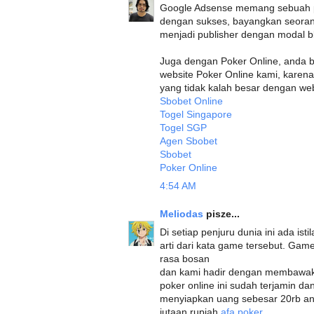
Google Adsense memang sebuah pr
dengan sukses, bayangkan seora
menjadi publisher dengan modal bl
Juga dengan Poker Online, anda 
website Poker Online kami, kare
yang tidak kalah besar dengan web
Sbobet Online
Togel Singapore
Togel SGP
Agen Sbobet
Sbobet
Poker Online
4:54 AM
Meliodas
pisze...
Di setiap penjuru dunia ini ada ist
arti dari kata game tersebut. Ga
rasa bosan
dan kami hadir dengan membawaka
poker online ini sudah terjamin d
menyiapkan uang sebesar 20rb a
jutaan rupiah
afa poker