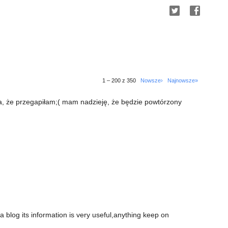
1 – 200 z 350
Nowsze›
Najnowsze»
da, że przegapiłam;( mam nadzieję, że będzie powtórzony
 a blog its information is very useful,anything keep on