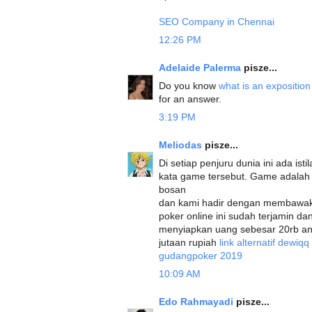
SEO Company in Chennai
12:26 PM
Adelaide Palerma
pisze...
Do you know
what is an exposition
for an answer.
3:19 PM
Meliodas
pisze...
Di setiap penjuru dunia ini ada ist
kata game tersebut. Game adala
bosan
dan kami hadir dengan membawaka
poker online ini sudah terjamin d
menyiapkan uang sebesar 20rb a
jutaan rupiah
link alternatif dewiq
gudangpoker 2019
10:09 AM
Edo Rahmayadi
pisze...