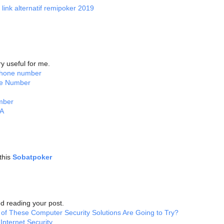
t
link alternatif remipoker 2019
ry useful for me.
 phone number
ne Number
mber
SA
this
Sobatpoker
ed reading your post.
 of These Computer Security Solutions Are Going to Try?
Internet Security