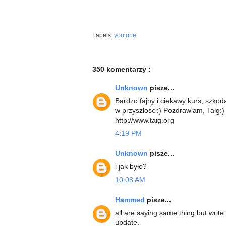
Labels:
youtube
350 komentarzy :
Unknown
pisze...
Bardzo fajny i ciekawy kurs, szko
w przyszłości;) Pozdrawiam, Taig;)
http://www.taig.org
4:19 PM
Unknown
pisze...
i jak było?
10:08 AM
Hammed
pisze...
all are saying same thing.but write
update.