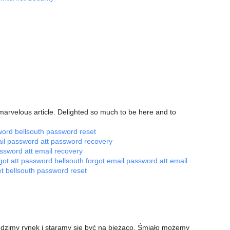
 marvelous article. Delighted so much to be here and to
sword
bellsouth password reset
ail password
att password recovery
password
att email recovery
got att password
bellsouth forgot email password
att email
et
bellsouth password reset
śledzimy rynek i staramy się być na bieżąco. Śmiało możemy