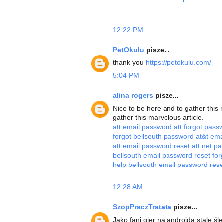
12:22 PM
PetOkulu
pisze...
thank you
https://petokulu.com/
5:04 PM
alina rogers
pisze...
Nice to be here and to gather this
gather this marvelous article.
att email password
att forgot pas
forgot bellsouth password
at&t em
att email password reset
att.net 
bellsouth email password reset
for
help
bellsouth email password res
12:28 AM
SzopPraczTratata
pisze...
Jako fani gier na androida stale 