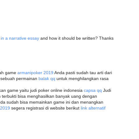
 in a narrative essay
and how it should be written? Thanks
ilah game
armanipoker 2019
Anda pasti sudah tau arti dari
h sebuah permainan
balak qq
untuk menghilangkan rasa
n game yaitu judi poker online indonesia
capsa qq
Judi
an terbukti bisa menghasilkan banyak uang dengan
nda sudah bisa memainkan game ini dan menangkan
q 2019
segera registrasi di website berikut
link alternatif