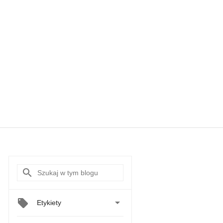

Etykiety