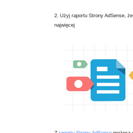
2. Użyj raportu Strony AdSense, ż
najwięcej
Z
raportu Strony AdSense
możesz do