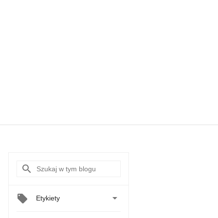

Etykiety