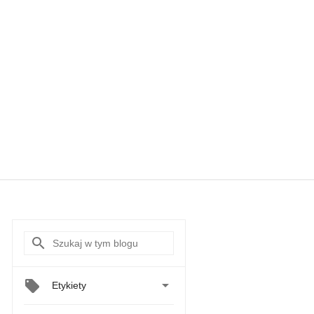

Etykiety