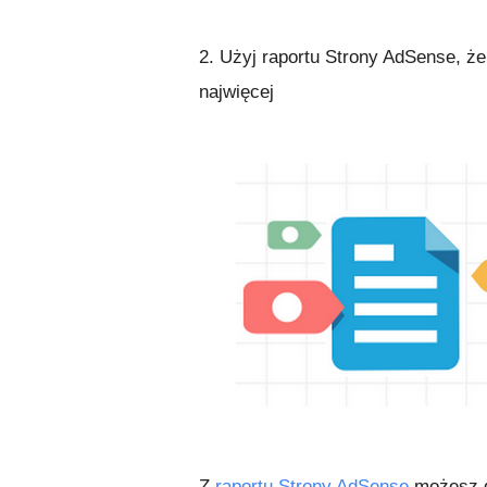
2. Użyj raportu Strony AdSense, ż
najwięcej
Z
raportu Strony AdSense
możesz do