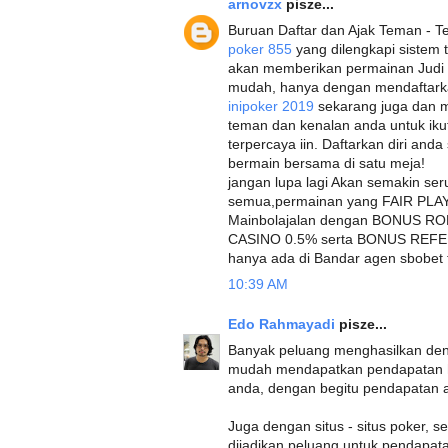
arnovzx
pisze...
Buruan Daftar dan Ajak Teman - Te
poker 855
yang dilengkapi sistem 
akan memberikan permainan Judi 
mudah, hanya dengan mendaftarkan
inipoker 2019
sekarang juga dan m
teman dan kenalan anda untuk iku
terpercaya iin. Daftarkan diri and
bermain bersama di satu meja!
jangan lupa lagi Akan semakin ser
semua,permainan yang FAIR PLAY 
Mainbolajalan dengan BONUS 
CASINO 0.5% serta BONUS REFER
hanya ada di Bandar agen sbobet t
10:39 AM
Edo Rahmayadi
pisze...
Banyak peluang menghasilkan den
mudah mendapatkan pendapatan h
anda, dengan begitu pendapatan
Juga dengan situs - situs poker, s
dijadikan peluang untuk pendapata