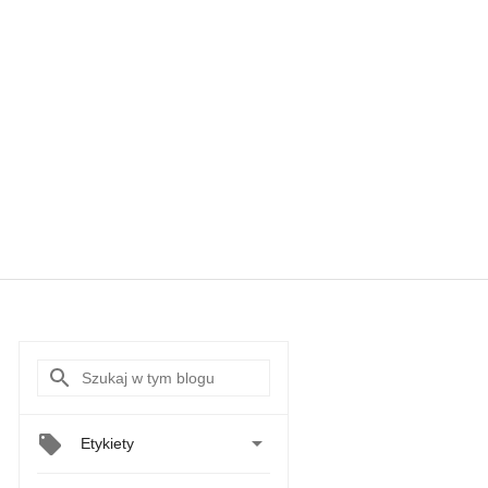

Etykiety