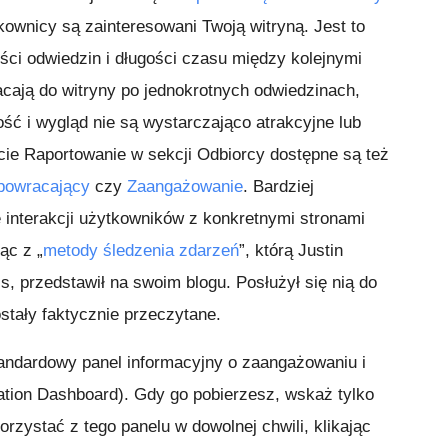
kownicy są zainteresowani Twoją witryną. Jest to
ści odwiedzin i długości czasu między kolejnymi
acają do witryny po jednokrotnych odwiedzinach,
ść i wygląd nie są wystarczająco atrakcyjne lub
rcie Raportowanie w sekcji Odbiorcy dostępne są też
powracający
czy
Zaangażowanie
. Bardziej
 interakcji użytkowników z konkretnymi stronami
ąc z „
metody śledzenia zdarzeń
”, którą Justin
s, przedstawił na swoim blogu. Posłużył się nią do
ostały faktycznie przeczytane.
andardowy panel informacyjny o zaangażowaniu i
tion Dashboard). Gdy go pobierzesz, wskaż tylko
rzystać z tego panelu w dowolnej chwili, klikając