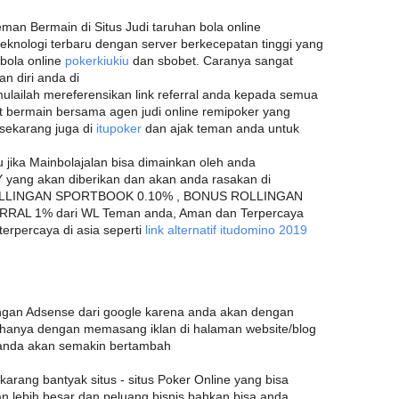
man Bermain di Situs Judi taruhan bola online
teknologi terbaru dengan server berkecepatan tinggi yang
bola online
pokerkiukiu
dan sbobet. Caranya sangat
 diri anda di
ulailah mereferensikan link referral anda kepada semua
t bermain bersama agen judi online remipoker yang
a sekarang juga di
itupoker
dan ajak teman anda untuk
u jika Mainbolajalan bisa dimainkan oleh anda
yang akan diberikan dan akan anda rasakan di
ROLLINGAN SPORTBOOK 0.10% , BONUS ROLLINGAN
RAL 1% dari WL Teman anda, Aman dan Terpercaya
erpercaya di asia seperti
link alternatif itudomino 2019
gan Adsense dari google karena anda akan dengan
anya dengan memasang iklan di halaman website/blog
 anda akan semakin bertambah
ekarang bantyak situs - situs Poker Online yang bisa
n lebih besar dan peluang bisnis bahkan bisa anda