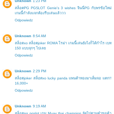
Unknown
1:23 PM
สล็อตPG PGSLOT Genie's 3 wishes จินนี่PG กับพรข้อใหม่
เกมนี้กำลังแจกต้องรีบเล่นแล้ววว
Odpowiedz
Unknown
8:54 AM
สล็อตxo สล็อตjoker ROMA โรม่า เกมนี้เล่นยังไงก็ได้กำไร เบท
150 แบบจุกๆ ไปเลย
Odpowiedz
Unknown
2:29 PM
สล็อตjoker สล็อตxo lucky panda แพนด้าทองมาเต็มจอ แตก!!
16,000+
Odpowiedz
Unknown
9:19 AM
สล็อตpg pgslot เกม Muay thai champion จัดไปตามคำขอค้า