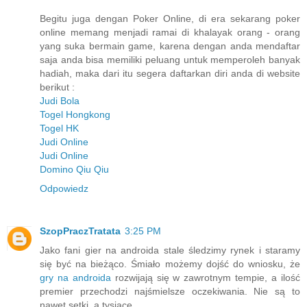
Begitu juga dengan Poker Online, di era sekarang poker
online memang menjadi ramai di khalayak orang - orang
yang suka bermain game, karena dengan anda mendaftar
saja anda bisa memiliki peluang untuk memperoleh banyak
hadiah, maka dari itu segera daftarkan diri anda di website
berikut :
Judi Bola
Togel Hongkong
Togel HK
Judi Online
Judi Online
Domino Qiu Qiu
Odpowiedz
SzopPraczTratata
3:25 PM
Jako fani gier na androida stale śledzimy rynek i staramy
się być na bieżąco. Śmiało możemy dojść do wniosku, że
gry na androida
rozwijają się w zawrotnym tempie, a ilość
premier przechodzi najśmielsze oczekiwania. Nie są to
nawet setki, a tysiące.