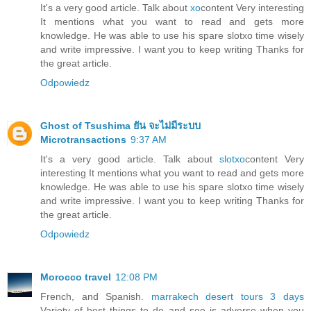
It's a very good article. Talk about
xo
content Very interesting
It mentions what you want to read and gets more
knowledge. He was able to use his spare slotxo time wisely
and write impressive. I want you to keep writing Thanks for
the great article.
Odpowiedz
Ghost of Tsushima ยัน จะไม่มีระบบ
Microtransactions
9:37 AM
It's a very good article. Talk about
slotxo
content Very
interesting It mentions what you want to read and gets more
knowledge. He was able to use his spare slotxo time wisely
and write impressive. I want you to keep writing Thanks for
the great article.
Odpowiedz
Morocco travel
12:08 PM
French, and Spanish.
marrakech desert tours 3 days
Variety of best things to do and see is adverse when you