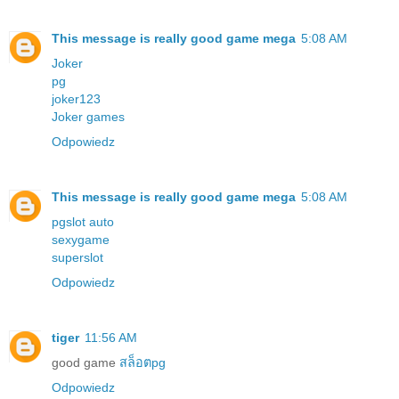
This message is really good
game mega
5:08 AM
Joker
pg
joker123
Joker games
Odpowiedz
This message is really good
game mega
5:08 AM
pgslot auto
sexygame
superslot
Odpowiedz
tiger
11:56 AM
good game
สล็อตpg
Odpowiedz