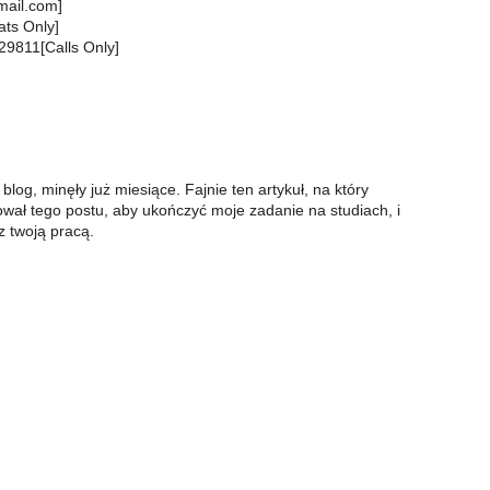
mail.com]
ts Only]
9811[Calls Only]
og, minęły już miesiące. Fajnie ten artykuł, na który
wał tego postu, aby ukończyć moje zadanie na studiach, i
 twoją pracą.