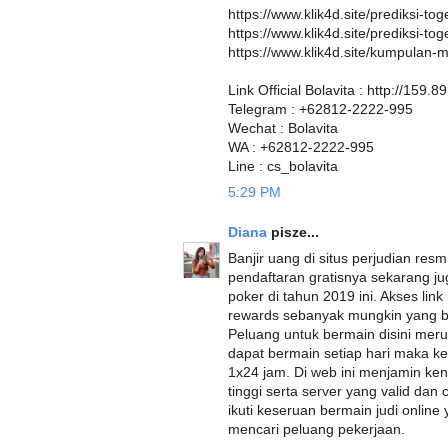
https://www.klik4d.site/prediksi-to
https://www.klik4d.site/prediksi-to
https://www.klik4d.site/kumpulan-
Link Official Bolavita : http://159.8
Telegram : +62812-2222-995
Wechat : Bolavita
WA : +62812-2222-995
Line : cs_bolavita
5:29 PM
Diana
pisze...
Banjir uang di situs perjudian re
pendaftaran gratisnya sekarang ju
poker di tahun 2019 ini. Akses lin
rewards sebanyak mungkin yang bis
Peluang untuk bermain disini meru
dapat bermain setiap hari maka k
1x24 jam. Di web ini menjamin ken
tinggi serta server yang valid dan
ikuti keseruan bermain judi onli
mencari peluang pekerjaan.