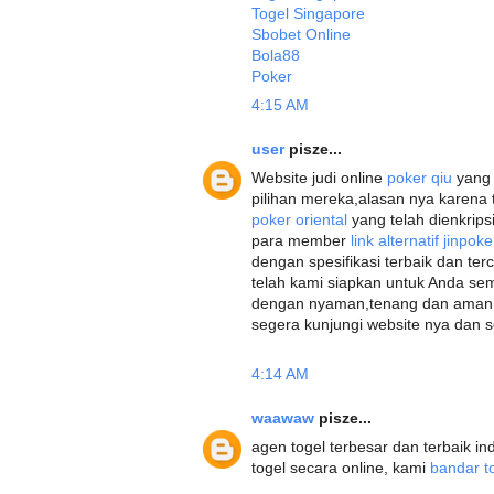
Togel Singapore
Sbobet Online
Bola88
Poker
4:15 AM
user
pisze...
Website judi online
poker qiu
yang 
pilihan mereka,alasan nya karen
poker oriental
yang telah dienkri
para member
link alternatif jinpok
dengan spesifikasi terbaik dan ter
telah kami siapkan untuk Anda 
dengan nyaman,tenang dan aman 
segera kunjungi website nya dan 
4:14 AM
waawaw
pisze...
agen togel terbesar dan terbaik i
togel secara online, kami
bandar t