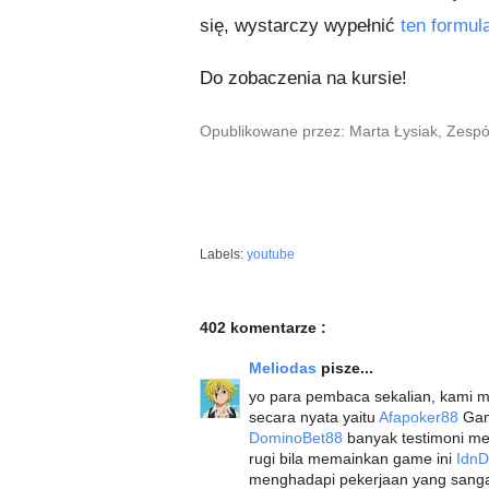
się, wystarczy wypełnić
ten formul
Do zobaczenia na kursie!
Opublikowane przez: Marta Łysiak, Zesp
Labels:
youtube
402 komentarze :
Meliodas
pisze...
yo para pembaca sekalian, kami 
secara nyata yaitu
Afapoker88
Game
DominoBet88
banyak testimoni me
rugi bila memainkan game ini
Idn
menghadapi pekerjaan yang sang