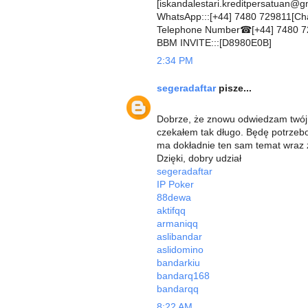
[iskandalestari.kreditpersatuan@g
WhatsApp:::[+44] 7480 729811[Cha
Telephone Number☎[+44] 7480 72
BBM INVITE:::[D8980E0B]
2:34 PM
segeradaftar
pisze...
Dobrze, że znowu odwiedzam twój bl
czekałem tak długo. Będę potrzebo
ma dokładnie ten sam temat wraz z
Dzięki, dobry udział
segeradaftar
IP Poker
88dewa
aktifqq
armaniqq
aslibandar
aslidomino
bandarkiu
bandarq168
bandarqq
8:22 AM