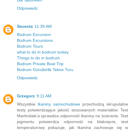
Odpowiedz
Secesta
11:39 AM
Bodrum Excursion
Bodrum Excursions
Bodrum Tours
what to do in bodrum turkey
Things to do in bodrum
Bodrum Private Boat Trip
Bodrum Günübirlik Tekne Turu
Odpowiedz
Grzegorz
9:11 AM
Wszystkie
tkaniny samochodowe
przechodzą skrupulatne
testy potwierdzające jakość stosowanych materiałów. Test
Martindale’a sprawdza odporność tkaniny na ścieranie. Test
pigmentu potwierdza odporność na blaknięcie, test
temperaturowy pokazuje, jak tkanina zachowuje się w