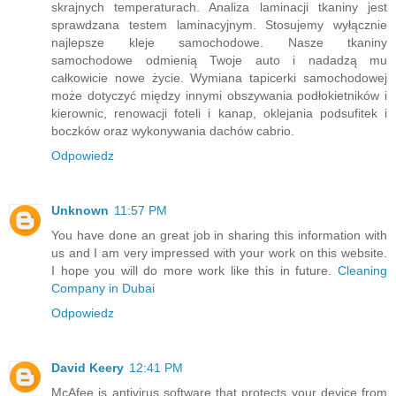
skrajnych temperaturach. Analiza laminacji tkaniny jest
sprawdzana testem laminacyjnym. Stosujemy wyłącznie
najlepsze kleje samochodowe. Nasze tkaniny
samochodowe odmienią Twoje auto i nadadzą mu
całkowicie nowe życie. Wymiana tapicerki samochodowej
może dotyczyć między innymi obszywania podłokietników i
kierownic, renowacji foteli i kanap, oklejania podsufitek i
boczków oraz wykonywania dachów cabrio.
Odpowiedz
Unknown
11:57 PM
You have done an great job in sharing this information with
us and I am very impressed with your work on this website.
I hope you will do more work like this in future.
Cleaning
Company in Dubai
Odpowiedz
David Keery
12:41 PM
McAfee is antivirus software that protects your device from