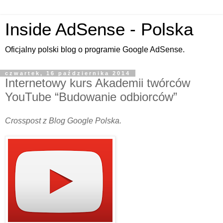
Inside AdSense - Polska
Oficjalny polski blog o programie Google AdSense.
czwartek, 16 października 2014
Internetowy kurs Akademii twórców
YouTube “Budowanie odbiorców”
Crosspost z Blog Google Polska.