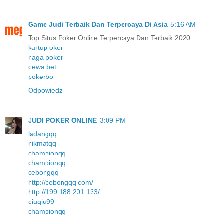
Game Judi Terbaik Dan Terpercaya Di Asia
5:16 AM
Top Situs Poker Online Terpercaya Dan Terbaik 2020
kartup oker
naga poker
dewa bet
pokerbo
Odpowiedz
JUDI POKER ONLINE
3:09 PM
ladangqq
nikmatqq
championqq
championqq
cebongqq
http://cebongqq.com/
http://199.188.201.133/
qiuqiu99
championqq