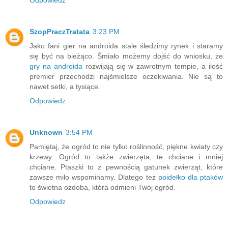
Odpowiedz
SzopPraczTratata
3:23 PM
Jako fani gier na androida stale śledzimy rynek i staramy
się być na bieżąco. Śmiało możemy dojść do wniosku, że
gry na androida
rozwijają się w zawrotnym tempie, a ilość
premier przechodzi najśmielsze oczekiwania. Nie są to
nawet setki, a tysiące.
Odpowiedz
Unknown
3:54 PM
Pamiętaj, że ogród to nie tylko roślinność, piękne kwiaty czy
krzewy. Ogród to także zwierzęta, te chciane i mniej
chciane. Ptaszki to z pewnością gatunek zwierząt, które
zawsze miło wspominamy. Dlatego też
poidełko dla ptaków
to świetna ozdoba, która odmieni Twój ogród.
Odpowiedz