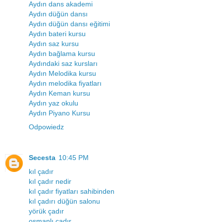
Aydın dans akademi
Aydın düğün dansı
Aydın düğün dansı eğitimi
Aydın bateri kursu
Aydın saz kursu
Aydın bağlama kursu
Aydındaki saz kursları
Aydın Melodika kursu
Aydın melodika fiyatları
Aydın Keman kursu
Aydın yaz okulu
Aydın Piyano Kursu
Odpowiedz
Secesta
10:45 PM
kıl çadır
kıl çadır nedir
kıl çadır fiyatları sahibinden
kıl çadırı düğün salonu
yörük çadır
osmanlı çadır