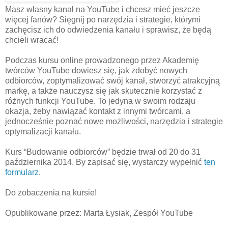
Masz własny kanał na YouTube i chcesz mieć jeszcze
więcej fanów? Sięgnij po narzędzia i strategie, którymi
zachęcisz ich do odwiedzenia kanału i sprawisz, że będą
chcieli wracać!
Podczas kursu online prowadzonego przez Akademię
twórców YouTube dowiesz się, jak zdobyć nowych
odbiorców, zoptymalizować swój kanał, stworzyć atrakcyjną
markę, a także nauczysz się jak skutecznie korzystać z
różnych funkcji YouTube. To jedyna w swoim rodzaju
okazja, żeby nawiązać kontakt z innymi twórcami, a
jednocześnie poznać nowe możliwości, narzędzia i strategie
optymalizacji kanału.
Kurs “Budowanie odbiorców” będzie trwał od 20 do 31
października 2014. By zapisać się, wystarczy wypełnić
ten
formularz
.
Do zobaczenia na kursie!
Opublikowane przez: Marta Łysiak, Zespół YouTube