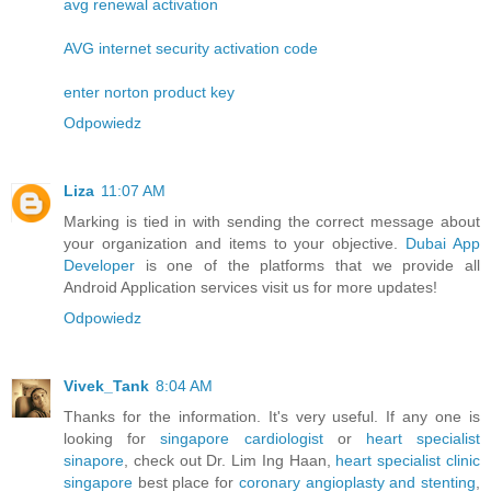
avg renewal activation
AVG internet security activation code
enter norton product key
Odpowiedz
Liza
11:07 AM
Marking is tied in with sending the correct message about
your organization and items to your objective.
Dubai App
Developer
is one of the platforms that we provide all
Android Application services visit us for more updates!
Odpowiedz
Vivek_Tank
8:04 AM
Thanks for the information. It's very useful. If any one is
looking for
singapore cardiologist
or
heart specialist
sinapore
, check out Dr. Lim Ing Haan,
heart specialist clinic
singapore
best place for
coronary angioplasty and stenting
,