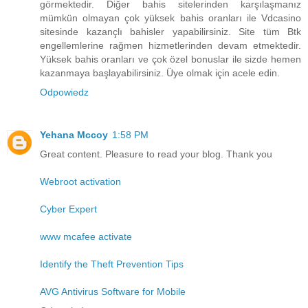
görmektedir. Diğer bahis sitelerinden karşılaşmanız
mümkün olmayan çok yüksek bahis oranları ile Vdcasino
sitesinde kazançlı bahisler yapabilirsiniz. Site tüm Btk
engellemlerine rağmen hizmetlerinden devam etmektedir.
Yüksek bahis oranları ve çok özel bonuslar ile sizde hemen
kazanmaya başlayabilirsiniz. Üye olmak için acele edin.
Odpowiedz
Yehana Mccoy
1:58 PM
Great content. Pleasure to read your blog. Thank you
Webroot activation
Cyber Expert
www mcafee activate
Identify the Theft Prevention Tips
AVG Antivirus Software for Mobile