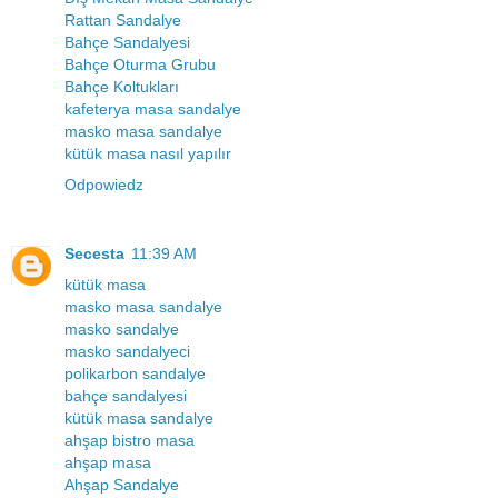
Rattan Sandalye
Bahçe Sandalyesi
Bahçe Oturma Grubu
Bahçe Koltukları
kafeterya masa sandalye
masko masa sandalye
kütük masa nasıl yapılır
Odpowiedz
Secesta
11:39 AM
kütük masa
masko masa sandalye
masko sandalye
masko sandalyeci
polikarbon sandalye
bahçe sandalyesi
kütük masa sandalye
ahşap bistro masa
ahşap masa
Ahşap Sandalye