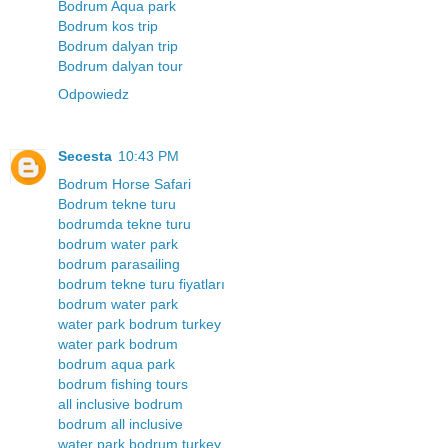
Bodrum Aqua park
Bodrum kos trip
Bodrum dalyan trip
Bodrum dalyan tour
Odpowiedz
Secesta
10:43 PM
Bodrum Horse Safari
Bodrum tekne turu
bodrumda tekne turu
bodrum water park
bodrum parasailing
bodrum tekne turu fiyatları
bodrum water park
water park bodrum turkey
water park bodrum
bodrum aqua park
bodrum fishing tours
all inclusive bodrum
bodrum all inclusive
water park bodrum turkey