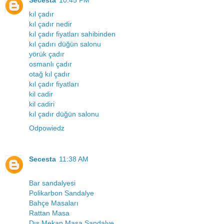
kıl çadır
kıl çadır nedir
kıl çadır fiyatları sahibinden
kıl çadırı düğün salonu
yörük çadır
osmanlı çadır
otağ kıl çadır
kıl çadır fiyatları
kil cadir
kil cadiri
kıl çadır düğün salonu
Odpowiedz
Secesta
11:38 AM
Bar sandalyesi
Polikarbon Sandalye
Bahçe Masaları
Rattan Masa
Dış Mekan Masa Sandalye