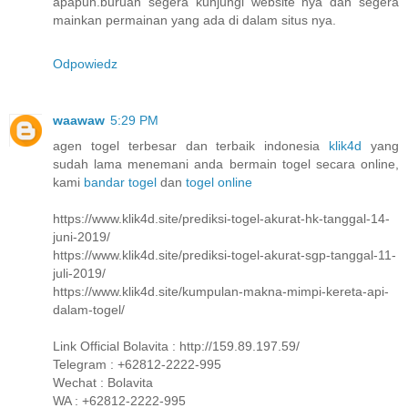
apapun.buruan segera kunjungi website nya dan segera
mainkan permainan yang ada di dalam situs nya.
Odpowiedz
waawaw
5:29 PM
agen togel terbesar dan terbaik indonesia
klik4d
yang
sudah lama menemani anda bermain togel secara online,
kami
bandar togel
dan
togel online
https://www.klik4d.site/prediksi-togel-akurat-hk-tanggal-14-
juni-2019/
https://www.klik4d.site/prediksi-togel-akurat-sgp-tanggal-11-
juli-2019/
https://www.klik4d.site/kumpulan-makna-mimpi-kereta-api-
dalam-togel/
Link Official Bolavita : http://159.89.197.59/
Telegram : +62812-2222-995
Wechat : Bolavita
WA : +62812-2222-995