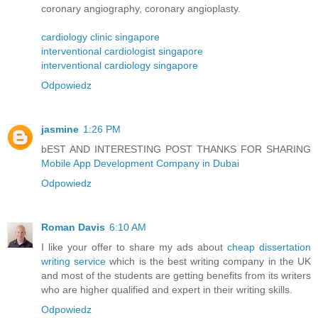
coronary angiography, coronary angioplasty.
cardiology clinic singapore
interventional cardiologist singapore
interventional cardiology singapore
Odpowiedz
jasmine
1:26 PM
bEST AND INTERESTING POST THANKS FOR SHARING
Mobile App Development Company in Dubai
Odpowiedz
Roman Davis
6:10 AM
I like your offer to share my ads about
cheap dissertation
writing service
which is the best writing company in the UK
and most of the students are getting benefits from its writers
who are higher qualified and expert in their writing skills.
Odpowiedz