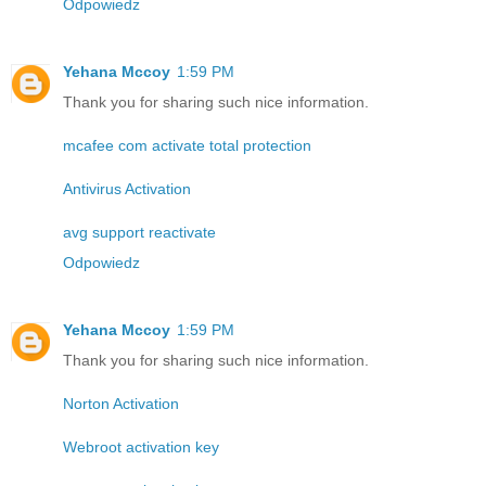
Odpowiedz
Yehana Mccoy
1:59 PM
Thank you for sharing such nice information.
mcafee com activate total protection
Antivirus Activation
avg support reactivate
Odpowiedz
Yehana Mccoy
1:59 PM
Thank you for sharing such nice information.
Norton Activation
Webroot activation key