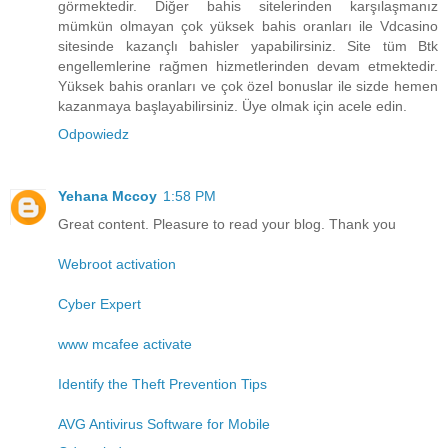
görmektedir. Diğer bahis sitelerinden karşılaşmanız
mümkün olmayan çok yüksek bahis oranları ile Vdcasino
sitesinde kazançlı bahisler yapabilirsiniz. Site tüm Btk
engellemlerine rağmen hizmetlerinden devam etmektedir.
Yüksek bahis oranları ve çok özel bonuslar ile sizde hemen
kazanmaya başlayabilirsiniz. Üye olmak için acele edin.
Odpowiedz
Yehana Mccoy
1:58 PM
Great content. Pleasure to read your blog. Thank you
Webroot activation
Cyber Expert
www mcafee activate
Identify the Theft Prevention Tips
AVG Antivirus Software for Mobile