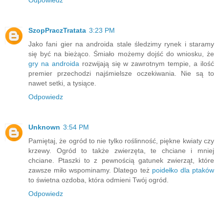
Odpowiedz
SzopPraczTratata
3:23 PM
Jako fani gier na androida stale śledzimy rynek i staramy
się być na bieżąco. Śmiało możemy dojść do wniosku, że
gry na androida
rozwijają się w zawrotnym tempie, a ilość
premier przechodzi najśmielsze oczekiwania. Nie są to
nawet setki, a tysiące.
Odpowiedz
Unknown
3:54 PM
Pamiętaj, że ogród to nie tylko roślinność, piękne kwiaty czy
krzewy. Ogród to także zwierzęta, te chciane i mniej
chciane. Ptaszki to z pewnością gatunek zwierząt, które
zawsze miło wspominamy. Dlatego też
poidełko dla ptaków
to świetna ozdoba, która odmieni Twój ogród.
Odpowiedz