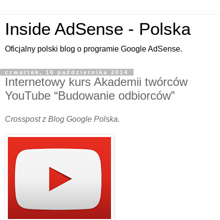
Inside AdSense - Polska
Oficjalny polski blog o programie Google AdSense.
czwartek, 16 października 2014
Internetowy kurs Akademii twórców
YouTube “Budowanie odbiorców”
Crosspost z Blog Google Polska.