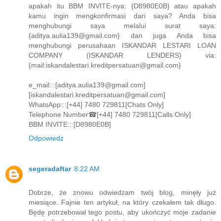
apakah itu BBM INVITE-nya: {D8980E0B} atau apakah
kamu ingin mengkonfirmasi dari saya? Anda bisa
menghubungi saya melalui surat saya:
{aditya.aulia139@gmail.com} dan juga Anda bisa
menghubungi perusahaan ISKANDAR LESTARI LOAN
COMPANY (ISKANDAR LENDERS) via:
{mail:iskandalestari.kreditpersatuan@gmail.com}
e_mail:::[aditya.aulia139@gmail.com]
[iskandalestari.kreditpersatuan@gmail.com]
WhatsApp:::[+44] 7480 729811[Chats Only]
Telephone Number☎[+44] 7480 729811[Calls Only]
BBM INVITE:::[D8980E0B]
Odpowiedz
segeradaftar
8:22 AM
Dobrze, że znowu odwiedzam twój blog, minęły już
miesiące. Fajnie ten artykuł, na który czekałem tak długo.
Będę potrzebował tego postu, aby ukończyć moje zadanie