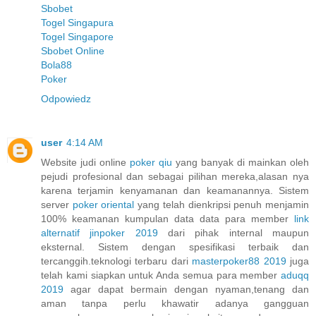
Sbobet
Togel Singapura
Togel Singapore
Sbobet Online
Bola88
Poker
Odpowiedz
user
4:14 AM
Website judi online
poker qiu
yang banyak di mainkan oleh
pejudi profesional dan sebagai pilihan mereka,alasan nya
karena terjamin kenyamanan dan keamanannya. Sistem
server
poker oriental
yang telah dienkripsi penuh menjamin
100% keamanan kumpulan data data para member
link
alternatif jinpoker 2019
dari pihak internal maupun
eksternal. Sistem dengan spesifikasi terbaik dan
tercanggih.teknologi terbaru dari
masterpoker88 2019
juga
telah kami siapkan untuk Anda semua para member
aduqq
2019
agar dapat bermain dengan nyaman,tenang dan
aman tanpa perlu khawatir adanya gangguan