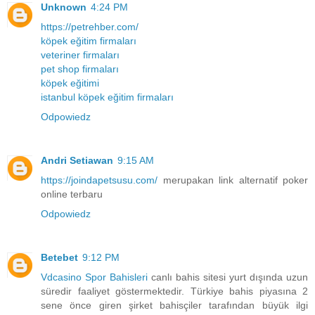
Unknown
4:24 PM
https://petrehber.com/
köpek eğitim firmaları
veteriner firmaları
pet shop firmaları
köpek eğitimi
istanbul köpek eğitim firmaları
Odpowiedz
Andri Setiawan
9:15 AM
https://joindapetsusu.com/
merupakan link alternatif poker
online terbaru
Odpowiedz
Betebet
9:12 PM
Vdcasino Spor Bahisleri
canlı bahis sitesi yurt dışında uzun
süredir faaliyet göstermektedir. Türkiye bahis piyasına 2
sene önce giren şirket bahisçiler tarafından büyük ilgi