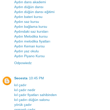
Aydın dans akademi
Aydın düğün dansı
Aydın düğün dansı eğitimi
Aydın bateri kursu
Aydın saz kursu
Aydın bağlama kursu
Aydındaki saz kursları
Aydın Melodika kursu
Aydın melodika fiyatları
Aydın Keman kursu
Aydın yaz okulu
Aydın Piyano Kursu
Odpowiedz
Secesta
10:45 PM
kıl çadır
kıl çadır nedir
kıl çadır fiyatları sahibinden
kıl çadırı düğün salonu
yörük çadır
osmanlı çadır