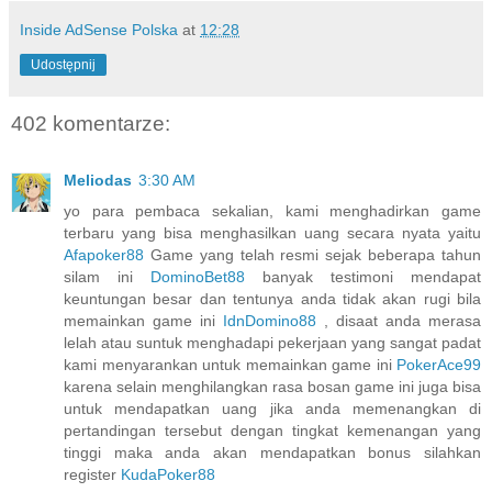
Inside AdSense Polska
at
12:28
Udostępnij
402 komentarze:
Meliodas
3:30 AM
yo para pembaca sekalian, kami menghadirkan game
terbaru yang bisa menghasilkan uang secara nyata yaitu
Afapoker88
Game yang telah resmi sejak beberapa tahun
silam ini
DominoBet88
banyak testimoni mendapat
keuntungan besar dan tentunya anda tidak akan rugi bila
memainkan game ini
IdnDomino88
, disaat anda merasa
lelah atau suntuk menghadapi pekerjaan yang sangat padat
kami menyarankan untuk memainkan game ini
PokerAce99
karena selain menghilangkan rasa bosan game ini juga bisa
untuk mendapatkan uang jika anda memenangkan di
pertandingan tersebut dengan tingkat kemenangan yang
tinggi maka anda akan mendapatkan bonus silahkan
register
KudaPoker88