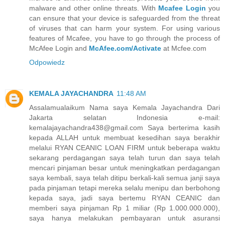
malware and other online threats. With
Mcafee Login
you
can ensure that your device is safeguarded from the threat
of viruses that can harm your system. For using various
features of Mcafee, you have to go through the process of
McAfee Login and
McAfee.com/Activate
at Mcfee.com
Odpowiedz
KEMALA JAYACHANDRA
11:48 AM
Assalamualaikum Nama saya Kemala Jayachandra Dari
Jakarta selatan Indonesia e-mail:
kemalajayachandra438@gmail.com Saya berterima kasih
kepada ALLAH untuk membuat kesedihan saya berakhir
melalui RYAN CEANIC LOAN FIRM untuk beberapa waktu
sekarang perdagangan saya telah turun dan saya telah
mencari pinjaman besar untuk meningkatkan perdagangan
saya kembali, saya telah ditipu berkali-kali semua janji saya
pada pinjaman tetapi mereka selalu menipu dan berbohong
kepada saya, jadi saya bertemu RYAN CEANIC dan
memberi saya pinjaman Rp 1 miliar (Rp 1.000.000.000),
saya hanya melakukan pembayaran untuk asuransi