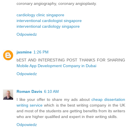
coronary angiography, coronary angioplasty.
cardiology clinic singapore
interventional cardiologist singapore
interventional cardiology singapore
Odpowiedz
jasmine
1:26 PM
bEST AND INTERESTING POST THANKS FOR SHARING
Mobile App Development Company in Dubai
Odpowiedz
Roman Davis
6:10 AM
I like your offer to share my ads about
cheap dissertation
writing service
which is the best writing company in the UK
and most of the students are getting benefits from its writers
who are higher qualified and expert in their writing skills.
Odpowiedz