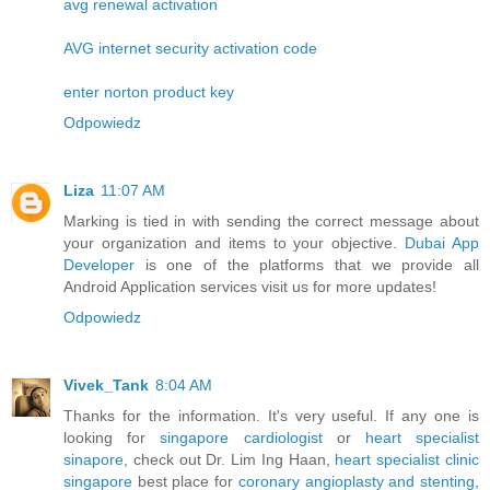
avg renewal activation
AVG internet security activation code
enter norton product key
Odpowiedz
Liza
11:07 AM
Marking is tied in with sending the correct message about
your organization and items to your objective.
Dubai App
Developer
is one of the platforms that we provide all
Android Application services visit us for more updates!
Odpowiedz
Vivek_Tank
8:04 AM
Thanks for the information. It's very useful. If any one is
looking for
singapore cardiologist
or
heart specialist
sinapore
, check out Dr. Lim Ing Haan,
heart specialist clinic
singapore
best place for
coronary angioplasty and stenting
,