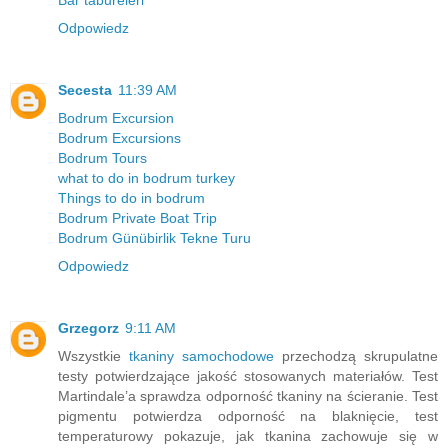
Odpowiedz
Secesta
11:39 AM
Bodrum Excursion
Bodrum Excursions
Bodrum Tours
what to do in bodrum turkey
Things to do in bodrum
Bodrum Private Boat Trip
Bodrum Günübirlik Tekne Turu
Odpowiedz
Grzegorz
9:11 AM
Wszystkie
tkaniny samochodowe
przechodzą skrupulatne
testy potwierdzające jakość stosowanych materiałów. Test
Martindale’a sprawdza odporność tkaniny na ścieranie. Test
pigmentu potwierdza odporność na blaknięcie, test
temperaturowy pokazuje, jak tkanina zachowuje się w