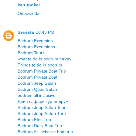
kartupoker
Odpowiedz
Secesta
10:43 PM
Bodrum Excursion
Bodrum Excursions
Bodrum Tours
what to do in bodrum turkey
Things to do in bodrum
Bodrum Private Boat Trip
Bodrum Private Boat
Bodrum Jeep Safari
Bodrum Quad Safari
bodrum all inclusive
Джип сафари тур Бодрум
Bodrum Jeep Safari Tour
Bodrum Jeep Safari Turu
Bodrum Efes Trip
Bodrum Daily Boat Trip
Bodrum All inclusive boat trip