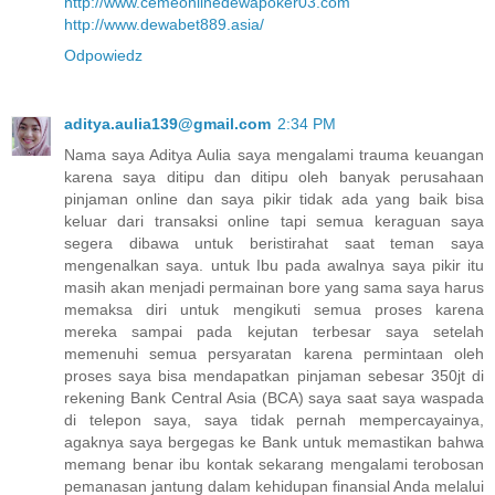
http://www.cemeonlinedewapoker03.com
http://www.dewabet889.asia/
Odpowiedz
aditya.aulia139@gmail.com
2:34 PM
Nama saya Aditya Aulia saya mengalami trauma keuangan
karena saya ditipu dan ditipu oleh banyak perusahaan
pinjaman online dan saya pikir tidak ada yang baik bisa
keluar dari transaksi online tapi semua keraguan saya
segera dibawa untuk beristirahat saat teman saya
mengenalkan saya. untuk Ibu pada awalnya saya pikir itu
masih akan menjadi permainan bore yang sama saya harus
memaksa diri untuk mengikuti semua proses karena
mereka sampai pada kejutan terbesar saya setelah
memenuhi semua persyaratan karena permintaan oleh
proses saya bisa mendapatkan pinjaman sebesar 350jt di
rekening Bank Central Asia (BCA) saya saat saya waspada
di telepon saya, saya tidak pernah mempercayainya,
agaknya saya bergegas ke Bank untuk memastikan bahwa
memang benar ibu kontak sekarang mengalami terobosan
pemanasan jantung dalam kehidupan finansial Anda melalui