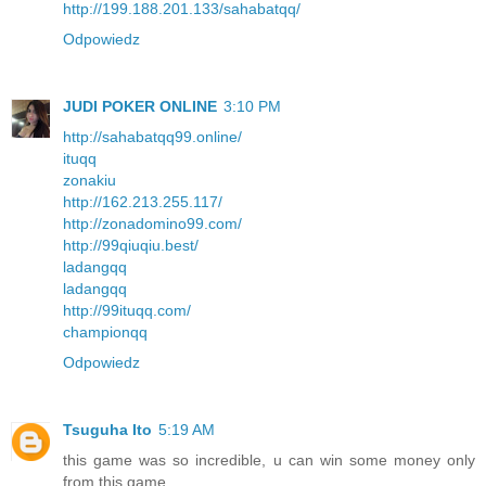
http://199.188.201.133/sahabatqq/
Odpowiedz
JUDI POKER ONLINE
3:10 PM
http://sahabatqq99.online/
ituqq
zonakiu
http://162.213.255.117/
http://zonadomino99.com/
http://99qiuqiu.best/
ladangqq
ladangqq
http://99ituqq.com/
championqq
Odpowiedz
Tsuguha Ito
5:19 AM
this game was so incredible, u can win some money only
from this game