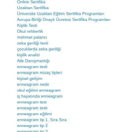
Online Sertifika
Uzaktan Sertifika
Üniversite Uzaktan Eğitim Sertifika Programları
Avrupa Birliği Onaylı Ücretsiz Sertifika Programları
Kişilik Testi
Okul rehberlik
mehmet palancı
zeka geriliği testi
çocuklarda zeka geriliği
kişilik analizi
Aile Danışmanlığı
enneagram testi
enneagram mizaç tipleri
kişisel gelişim
enneagram nedir
okul eğitimi enneagram
iş hayatında enneagram
enneagram test
enneagram testi
enneagram eğitimi
enneagram tip 1. Sıra Sıra
enneagram tip 2
enneagram tip 3