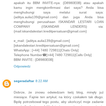
apakah itu BBM INVITE-nya: {D8980E0B} atau apakah
kamu ingin mengkonfirmasi dari saya? Anda bisa
menghubungi saya melalui surat saya:
{aditya.aulia139@gmail.com} dan juga Anda bisa
menghubungi perusahaan ISKANDAR LESTARI LOAN
COMPANY (ISKANDAR LENDERS) via:
{mail:iskandalestari.kreditpersatuan@gmail.com}
e_mail:::[aditya.aulia139@gmail.com]
[iskandalestari.kreditpersatuan@gmail.com]
WhatsApp:::[+44] 7480 729811[Chats Only]
Telephone Number☎[+44] 7480 729811[Calls Only]
BBM INVITE:::[D8980E0B]
Odpowiedz
segeradaftar
8:22 AM
Dobrze, że znowu odwiedzam twój blog, minęły już
miesiące. Fajnie ten artykuł, na który czekałem tak długo.
Będę potrzebował tego postu, aby ukończyć moje zadanie