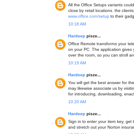
All the Office Setups variants coul
close by retail locations. the clie
www.office.com/setup
to their gadg
10:18 AM
Hardeep
pisze...
Office Remote transforms your tel
on your PC. The application gives
over the room, so you can stroll ar
10:19 AM
Hardeep
pisze...
You will get the best answer for the
may likewise associate us by visiti
for introducing, downloading, enac
10:20 AM
Hardeep
pisze...
Sign in to enter your item key, ge
and stretch out your Norton insur