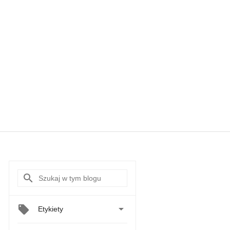

Etykiety