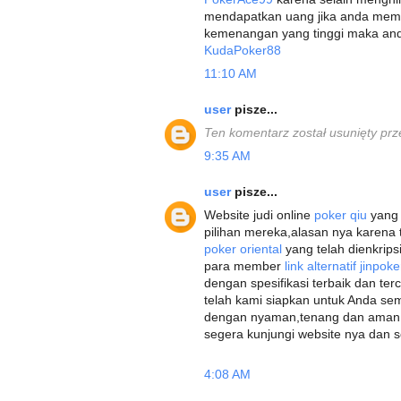
mendapatkan uang jika anda meme
kemenangan yang tinggi maka and
KudaPoker88
11:10 AM
user
pisze...
Ten komentarz został usunięty prz
9:35 AM
user
pisze...
Website judi online
poker qiu
yang 
pilihan mereka,alasan nya karen
poker oriental
yang telah dienkri
para member
link alternatif jinpok
dengan spesifikasi terbaik dan ter
telah kami siapkan untuk Anda 
dengan nyaman,tenang dan aman 
segera kunjungi website nya dan 
4:08 AM