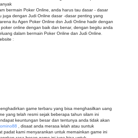
banyak
m bermain Poker Online, anda harus tau dasar - dasar
tu juga dengan Judi Online dasar -dasar penting yang
arena itu Agen Poker Online dsn Judi Online hadir dengan
poker online dengan baik dan benar, dengan begitu anda
eluang dalam bermain Poker Online dan Judi Online.
bsite :
menghadirkan game terbaru yang bisa menghasilkan uang
 yang telah resmi sejak beberapa tahun silam ini
ndapat keuntungan besar dan tentunya anda tidak akan
Domino88
, disaat anda merasa lelah atau suntuk
at padat kami menyarankan untuk memainkan game ini
angkan rasa bosan game ini juga bisa untuk