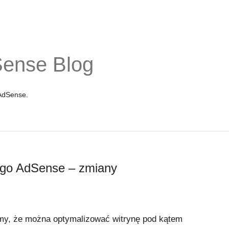
Sense Blog
 AdSense.
ego AdSense – zmiany
y, że można optymalizować witrynę pod kątem