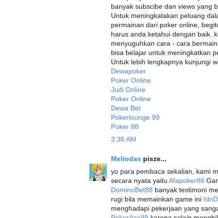
banyak subscibe dan views yang 
Untuk meningkatakan peluang dala
permainan dari poker online, begi
harus anda ketahui dengan baik. k
menyuguhkan cara - cara bermain 
bisa belajar untuk meningkatkan p
Untuk lebih lengkapnya kunjungi we
Dewapoker
Poker Online
Judi Online
Poker Online
Dewa Bet
Pokerlounge 99
Poker 88
3:36 AM
Meliodas
pisze...
yo para pembaca sekalian, kami 
secara nyata yaitu
Afapoker88
Game
DominoBet88
banyak testimoni me
rugi bila memainkan game ini
Idn
menghadapi pekerjaan yang sang
PokerAce99
karena selain menghil