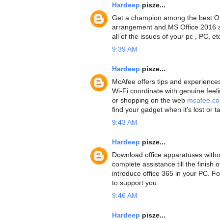
Hardeep
pisze...
Get a champion among the best Of
arrangement and MS Office 2016 ar
all of the issues of your pc , PC, et
9:39 AM
Hardeep
pisze...
McAfee offers tips and experiences
Wi-Fi coordinate with genuine feeli
or shopping on the web
mcafee.co
find your gadget when it's lost or t
9:43 AM
Hardeep
pisze...
Download office apparatuses witho
complete assistance till the finish
introduce office 365 in your PC. F
to support you.
9:46 AM
Hardeep
pisze...