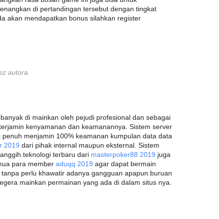
nangkan di pertandingan tersebut dengan tingkat
a akan mendapatkan bonus silahkan register
ez autora.
banyak di mainkan oleh pejudi profesional dan sebagai
a terjamin kenyamanan dan keamanannya. Sistem server
psi penuh menjamin 100% keamanan kumpulan data data
er 2019
dari pihak internal maupun eksternal. Sistem
canggih.teknologi terbaru dari
masterpoker88 2019
juga
semua para member
aduqq 2019
agar dapat bermain
tanpa perlu khawatir adanya gangguan apapun.buruan
segera mainkan permainan yang ada di dalam situs nya.