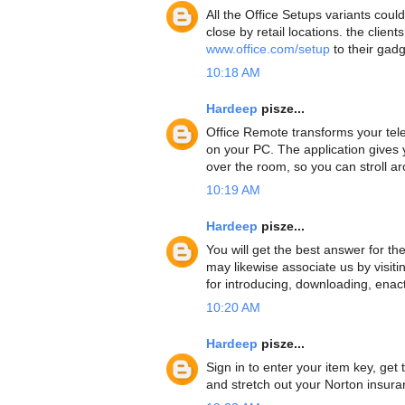
All the Office Setups variants coul
close by retail locations. the clie
www.office.com/setup
to their gadg
10:18 AM
Hardeep
pisze...
Office Remote transforms your tel
on your PC. The application gives
over the room, so you can stroll ar
10:19 AM
Hardeep
pisze...
You will get the best answer for the
may likewise associate us by visiti
for introducing, downloading, enac
10:20 AM
Hardeep
pisze...
Sign in to enter your item key, ge
and stretch out your Norton insur