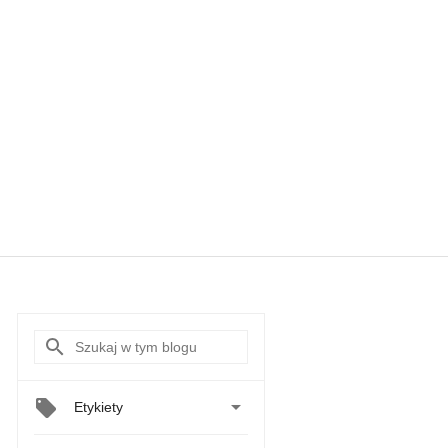

Etykiety