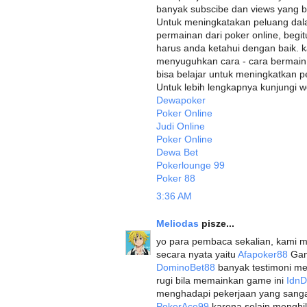
banyak subscibe dan views yang 
Untuk meningkatakan peluang dala
permainan dari poker online, begi
harus anda ketahui dengan baik. k
menyuguhkan cara - cara bermain 
bisa belajar untuk meningkatkan p
Untuk lebih lengkapnya kunjungi we
Dewapoker
Poker Online
Judi Online
Poker Online
Dewa Bet
Pokerlounge 99
Poker 88
3:36 AM
Meliodas
pisze...
yo para pembaca sekalian, kami 
secara nyata yaitu
Afapoker88
Game
DominoBet88
banyak testimoni me
rugi bila memainkan game ini
Idn
menghadapi pekerjaan yang sang
PokerAce99
karena selain menghil