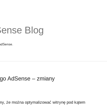
Sense Blog
 AdSense.
ego AdSense – zmiany
y, że można optymalizować witrynę pod kątem