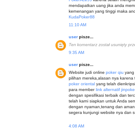
mendapatkan uang jika anda meme
kemenangan yang tinggi maka and
KudaPoker88
11:10 AM
user
pisze...
Ten komentarz został usunięty prz
9:35 AM
user
pisze...
Website judi online
poker qiu
yang 
pilihan mereka,alasan nya karen
poker oriental
yang telah dienkri
para member
link alternatif jinpok
dengan spesifikasi terbaik dan ter
telah kami siapkan untuk Anda 
dengan nyaman,tenang dan aman 
segera kunjungi website nya dan 
4:08 AM