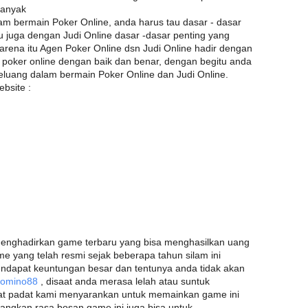
banyak
m bermain Poker Online, anda harus tau dasar - dasar
tu juga dengan Judi Online dasar -dasar penting yang
arena itu Agen Poker Online dsn Judi Online hadir dengan
poker online dengan baik dan benar, dengan begitu anda
eluang dalam bermain Poker Online dan Judi Online.
bsite :
menghadirkan game terbaru yang bisa menghasilkan uang
 yang telah resmi sejak beberapa tahun silam ini
ndapat keuntungan besar dan tentunya anda tidak akan
Domino88
, disaat anda merasa lelah atau suntuk
at padat kami menyarankan untuk memainkan game ini
angkan rasa bosan game ini juga bisa untuk