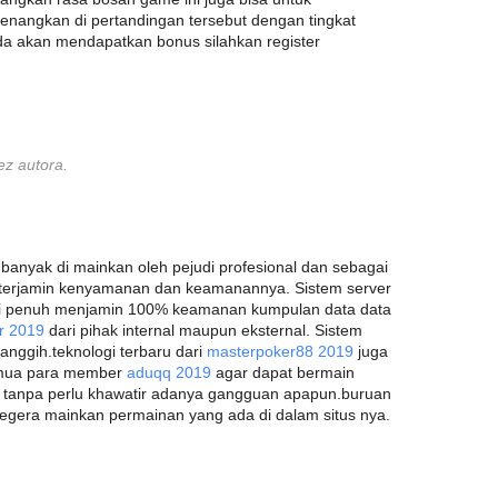
nangkan di pertandingan tersebut dengan tingkat
a akan mendapatkan bonus silahkan register
ez autora.
banyak di mainkan oleh pejudi profesional dan sebagai
a terjamin kenyamanan dan keamanannya. Sistem server
psi penuh menjamin 100% keamanan kumpulan data data
er 2019
dari pihak internal maupun eksternal. Sistem
canggih.teknologi terbaru dari
masterpoker88 2019
juga
semua para member
aduqq 2019
agar dapat bermain
tanpa perlu khawatir adanya gangguan apapun.buruan
segera mainkan permainan yang ada di dalam situs nya.