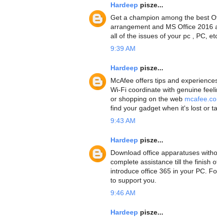
Hardeep
pisze...
Get a champion among the best Of
arrangement and MS Office 2016 ar
all of the issues of your pc , PC, et
9:39 AM
Hardeep
pisze...
McAfee offers tips and experiences
Wi-Fi coordinate with genuine feeli
or shopping on the web
mcafee.co
find your gadget when it's lost or t
9:43 AM
Hardeep
pisze...
Download office apparatuses witho
complete assistance till the finish
introduce office 365 in your PC. F
to support you.
9:46 AM
Hardeep
pisze...