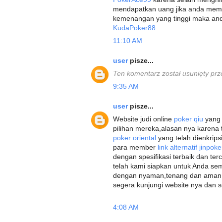
mendapatkan uang jika anda meme
kemenangan yang tinggi maka and
KudaPoker88
11:10 AM
user
pisze...
Ten komentarz został usunięty prz
9:35 AM
user
pisze...
Website judi online
poker qiu
yang 
pilihan mereka,alasan nya karen
poker oriental
yang telah dienkri
para member
link alternatif jinpok
dengan spesifikasi terbaik dan ter
telah kami siapkan untuk Anda 
dengan nyaman,tenang dan aman 
segera kunjungi website nya dan 
4:08 AM