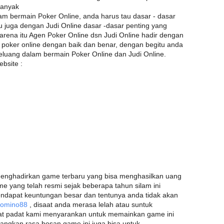
banyak
m bermain Poker Online, anda harus tau dasar - dasar
tu juga dengan Judi Online dasar -dasar penting yang
arena itu Agen Poker Online dsn Judi Online hadir dengan
poker online dengan baik dan benar, dengan begitu anda
eluang dalam bermain Poker Online dan Judi Online.
bsite :
menghadirkan game terbaru yang bisa menghasilkan uang
 yang telah resmi sejak beberapa tahun silam ini
ndapat keuntungan besar dan tentunya anda tidak akan
Domino88
, disaat anda merasa lelah atau suntuk
at padat kami menyarankan untuk memainkan game ini
angkan rasa bosan game ini juga bisa untuk