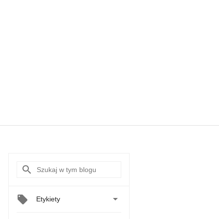

Etykiety