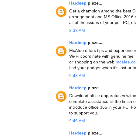
Hardeep
pisze...
Get a champion among the best Of
arrangement and MS Office 2016 ar
all of the issues of your pc , PC, et
9:39 AM
Hardeep
pisze...
McAfee offers tips and experiences
Wi-Fi coordinate with genuine feeli
or shopping on the web
mcafee.co
find your gadget when it's lost or t
9:43 AM
Hardeep
pisze...
Download office apparatuses witho
complete assistance till the finish
introduce office 365 in your PC. F
to support you.
9:46 AM
Hardeep
pisze...