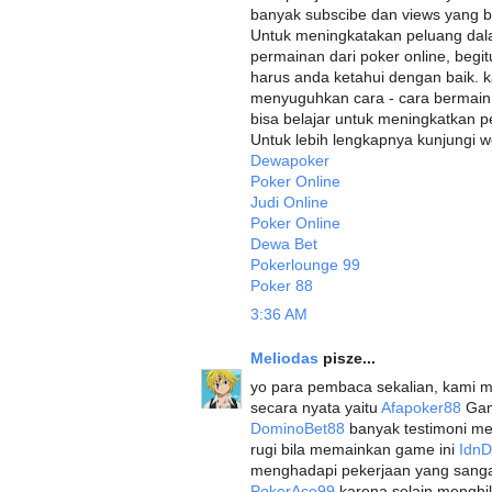
banyak subscibe dan views yang 
Untuk meningkatakan peluang dala
permainan dari poker online, begi
harus anda ketahui dengan baik. k
menyuguhkan cara - cara bermain 
bisa belajar untuk meningkatkan p
Untuk lebih lengkapnya kunjungi we
Dewapoker
Poker Online
Judi Online
Poker Online
Dewa Bet
Pokerlounge 99
Poker 88
3:36 AM
Meliodas
pisze...
yo para pembaca sekalian, kami 
secara nyata yaitu
Afapoker88
Game
DominoBet88
banyak testimoni me
rugi bila memainkan game ini
Idn
menghadapi pekerjaan yang sang
PokerAce99
karena selain menghil