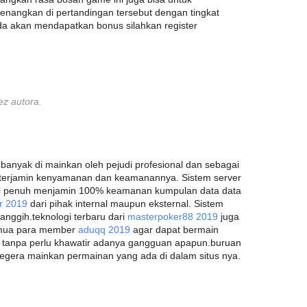
nangkan di pertandingan tersebut dengan tingkat
a akan mendapatkan bonus silahkan register
ez autora.
banyak di mainkan oleh pejudi profesional dan sebagai
a terjamin kenyamanan dan keamanannya. Sistem server
psi penuh menjamin 100% keamanan kumpulan data data
er 2019
dari pihak internal maupun eksternal. Sistem
canggih.teknologi terbaru dari
masterpoker88 2019
juga
semua para member
aduqq 2019
agar dapat bermain
tanpa perlu khawatir adanya gangguan apapun.buruan
segera mainkan permainan yang ada di dalam situs nya.