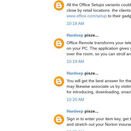
All the Office Setups variants coul
close by retail locations. the clie
www.office.com/setup
to their gadg
10:18 AM
Hardeep
pisze...
Office Remote transforms your tel
on your PC. The application gives
over the room, so you can stroll ar
10:19 AM
Hardeep
pisze...
You will get the best answer for the
may likewise associate us by visiti
for introducing, downloading, enac
10:20 AM
Hardeep
pisze...
Sign in to enter your item key, ge
and stretch out your Norton insur