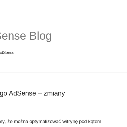
Sense Blog
 AdSense.
ego AdSense – zmiany
y, że można optymalizować witrynę pod kątem