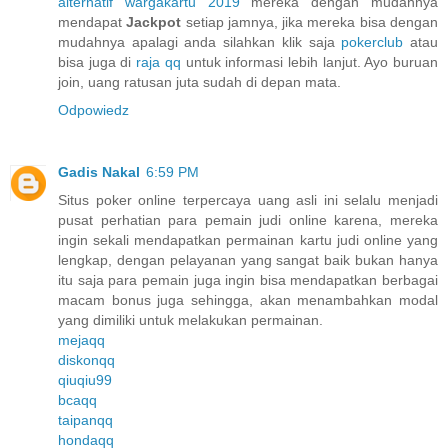
alternatif wargakartu 2019
mereka dengan mudahnya
mendapat
Jackpot
setiap jamnya, jika mereka bisa dengan
mudahnya apalagi anda silahkan klik saja
pokerclub
atau
bisa juga di
raja qq
untuk informasi lebih lanjut. Ayo buruan
join, uang ratusan juta sudah di depan mata.
Odpowiedz
Gadis Nakal
6:59 PM
Situs poker online terpercaya uang asli ini selalu menjadi
pusat perhatian para pemain judi online karena, mereka
ingin sekali mendapatkan permainan kartu judi online yang
lengkap, dengan pelayanan yang sangat baik bukan hanya
itu saja para pemain juga ingin bisa mendapatkan berbagai
macam bonus juga sehingga, akan menambahkan modal
yang dimiliki untuk melakukan permainan.
mejaqq
diskonqq
qiuqiu99
bcaqq
taipanqq
hondaqq