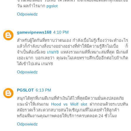
วัน ผลกำไรมาก
pgslot
Odpowiedz
gamevipnews168
4:10 PM
สำหรับผู้ใดกันที่ทราบว่าตนเอง กำลังเบื่อไม่รู้เรื่องว่าจะทำอะไร
แล้วก็กำลังบางสิ่งบางอย่างอย่างที่ทำให้มีความรู้สึกไม่เบื่อ ก็
จำเป็นต้องนี่เลย
เกมY8
แหล่งรวมเกมส์ที่เหมาะสมที่สุด มีเกมส์
เยอะมาก บอกเลยว่า คุณจะไม่เคยทราบสึกเบื่ออีกต่อไปถ้าเกิด
ได้เข้าไปเล่น เกมY8
Odpowiedz
PGSLOT
6:13 PM
สนุกได้ทุกที่เกมดีเกมที่ทำเงินได้ไวที่สุดมีความมั่นคงปลอดภัย
แนะนำให้เล่นเกม
Hood vs Wolf slot
ฝากถอนด้วยระบบทัน
สมัยรวดเร็วสะดวกสบายสนใจเชิญเกมที่ไม่เคยทำให้ลูกค้า
พร้อมทีมงานคุณภาพคอยให้บริการครบตลอด 24 ชั่วโมง
Odpowiedz