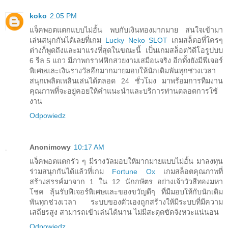
koko
2:05 PM
แจ็คพอตแตกแบบไม่อั้น พบกับเงินทองมากมาย สนใจเข้ามา
เล่นสนุกกันได้เลยที่เกม
Lucky Neko SLOT
เกมสล็ตอที่ใครๆ
ต่างก็พูดถึงและมาแรงที่สุดในขณะนี้ เป็นเกมสล็อตวิดีโอรูปบบ
6 รีล 5 แถว มีภาพกราฟฟิกสวยงามเสมือนจริง อีกทั้งยังมีฟีเจอร์
พิเศษและเงินรางวัลอีกมากมายมอบให้นักเดิมพันทุกช่วงเวลา
สนุกเพลิดเพลินเล่นได้ตลอด 24 ชั่วโมง มาพร้อมการทีมงาน
คุณภาพที่จะอยู่คอยให้คำแนะนำและบริการท่านตลอดการใช้
งาน
Odpowiedz
Anonimowy
10:17 AM
แจ็คพอตแตกรัว ๆ มีรางวัลมอบให้มากมายแบบไม่อั้น มาลงทุน
ร่วมสนุกกันได้แล้วที่เกม
Fortune Ox
เกมสล็อตคุณภาพที่
สร้างสรรค์มาจาก 1 ใน 12 นักกษัตร อย่างเจ้าวัวสีทองมหา
โชค ลุ้นรับฟีเจอร์พิเศษและของขวัญดีๆ ที่มีมอบให้กับนักเดิม
พันทุกช่วงเวลา ระบบของตัวเองถูกสร้างให้มีระบบที่มีความ
เสถียรสูง สามารถเข้าเล่นได้นาน ไม่มีสะดุดขัดจังหวะแน่นอน
Odpowiedz