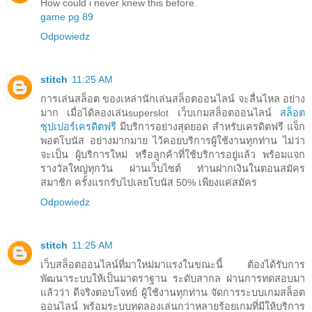
How could i never knew this before.
game pg 89
Odpowiedz
stitch
11:25 AM
การเล่นสล็อต ของเหล่านักเล่นสล็อตออนไลน์ จะลื่นไหล อย่าง
มาก เมื่อได้ลองเล่นsuperslot เว็บเกมสล็อตออนไลน์
สล็อต
ซุปเปอร์เครดิตฟรี
มีบริการอย่างสุดยอด สำหรับเครดิตฟรี แจ็ก
พอตโบนัส อย่างมากมาย ไว้คอยบริการผู้ใช้งานทุกท่าน ไม่ว่า
จะเป็น ผู้บริการใหม่ หรือลูกค้าที่ใช้บริการอยู่แล้ว พร้อมแจก
รางวัลใหญ่ทุกวัน ผ่านเว็บไซต์ ท่านฝากเงินในตอนสมัคร
สมาชิก ครั้งแรกรับไปเลยโบนัส 50% เพียงแค่สมัคร
Odpowiedz
stitch
11:25 AM
เว็บสล็อตออนไลน์ที่มาใหม่มาแรงในขณะนี้ ต้องได้รับการ
พัฒนาระบบให้เป็นมาตราฐาน ระดับสากล ผ่านการทดสอบมา
แล้วว่า ดีจริงตอบโจทย์ ผู้ใช้งานทุกท่าน จัดการระบบเกมสล็อต
ออนไลน์ พร้อมระบบทดลองเล่นกว่าหลายร้อยเกมที่มีให้บริการ