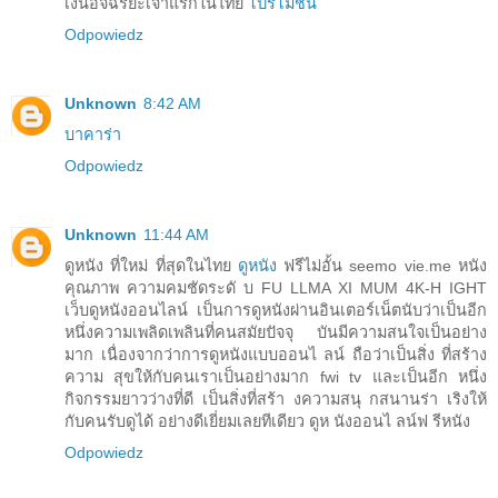
เงินอัจฉริยะเจ้าแรกในไทย
โปรโมชั่น
Odpowiedz
Unknown
8:42 AM
บาคาร่า
Odpowiedz
Unknown
11:44 AM
ดูหนัง ที่ใหม่ ที่สุดในไทย
ดูหนัง
ฟรีไม่อั้น seemo vie.me หนัง
คุณภาพ ความคมชัดระดั บ FU LLMA XI MUM 4K-H IGHT
เว็บดูหนังออนไลน์ เป็นการดูหนังผ่านอินเตอร์เน็ตนับว่าเป็นอีก
หนึ่งความเพลิดเพลินที่คนสมัยปัจจุ บันมีความสนใจเป็นอย่าง
มาก เนื่องจากว่าการดูหนังแบบออนไ ลน์ ถือว่าเป็นสิ่ง ที่สร้าง
ความ สุขให้กับคนเราเป็นอย่างมาก fwi tv และเป็นอีก หนึ่ง
กิจกรรมยาวว่างที่ดี เป็นสิ่งที่สร้า งความสนุ กสนานร่า เริงให้
กับคนรับดูได้ อย่างดีเยี่ยมเลยทีเดียว ดูห นังออนไ ลน์ฟ รีหนัง
Odpowiedz