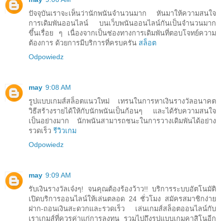
ปัจจุบันเราจะเห็นว่านักพนันจำนวนมาก หันมาให้ความสนใจ
การเดิมพันออนไลน์ บนเว็บพนันออนไลน์กันเป็นจำนวนมาก
ขึ้นเรื่อย ๆ เนื่องจากเป็นช่องทางการเดิมพันที่ตอบโจทย์ความ
ต้องการ ด้วยการมีบริการที่ครบครัน
สล็อต
Odpowiedz
may
9:08 AM
รูปแบบเกมส์สล็อตแนวใหม่ เทรนในการหาเงินรางวัลอนาคต
วิธีสร้างรายได้ให้กับนักพนันเป็นก้อนๆ และได้รับความสนใจ
เป็นอย่างมาก นักพนันสามารถชนะในการวางเดิมพันได้อย่าง
รวดเร็ว
รีวิวเกม
Odpowiedz
may
9:09 AM
รับเงินรางวัลเจ๋งๆ! จนคุณต้องร้องว้าว!! บริการระบบอัตโนมัติ
เปิดบริการออนไลน์ให้เล่นตลอด 24 ชั่วโมง สมัครสมาชิกง่าย
ฝาก-ถอนเงินสะดวกและรวดเร็ว เล่นเกมส์สล็อตออนไลน์กับ
เราเกมส์ที่ควรค่าแก่การลงทุน รวมไปถึงรูปแบบเกมคาสิโนอีก