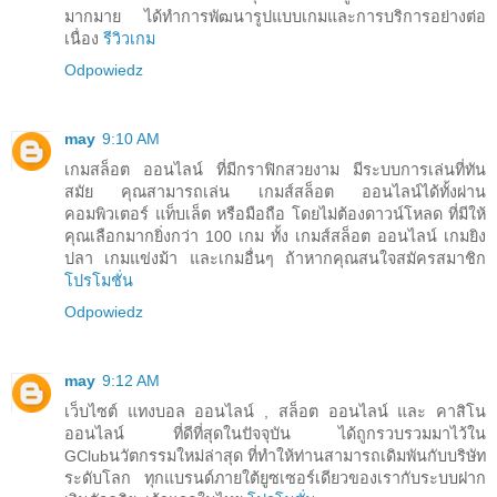
มากมาย ได้ทำการพัฒนารูปแบบเกมและการบริการอย่างต่อ
เนื่อง
รีวิวเกม
Odpowiedz
may
9:10 AM
เกมสล็อต ออนไลน์ ที่มีกราฟิกสวยงาม มีระบบการเล่นที่ทัน
สมัย คุณสามารถเล่น เกมส์สล็อต ออนไลน์ได้ทั้งผ่าน
คอมพิวเตอร์ แท็บเล็ต หรือมือถือ โดยไม่ต้องดาวน์โหลด ที่มีให้
คุณเลือกมากยิ่งกว่า 100 เกม ทั้ง เกมส์สล็อต ออนไลน์ เกมยิง
ปลา เกมแข่งม้า และเกมอื่นๆ ถ้าหากคุณสนใจสมัครสมาชิก
โปรโมชั่น
Odpowiedz
may
9:12 AM
เว็บไซต์ แทงบอล ออนไลน์ , สล็อต ออนไลน์ และ คาสิโน
ออนไลน์ ที่ดีที่สุดในปัจจุบัน ได้ถูกรวบรวมมาไว้ใน
GClubนวัตกรรมใหม่ล่าสุด ที่ทำให้ท่านสามารถเดิมพันกับบริษัท
ระดับโลก ทุกแบรนด์ภายใต้ยูซเซอร์เดียวของเรากับระบบฝาก