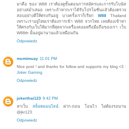
มาคือ ของ W88 เราต้องดูขั้นตอนการสมัครและการรับโบนัส
อย่างสม่ำเสมอ เพราะถ้าหากเราได้รับโปรโมชั่นแล้วต้องตรวจ
สอบอย่างดีให้ตรงกันอยู่ บางครั้งเราก็เรียก
W88
Thailand
เพราะเราอยู่ไทยเราต้องการเข้า W88 จากไทย เลยต้องเข้าหา
ให้ตรงกับเว็บให้มากที่สุดจากเครื่องคอมหรือมือถือของเรา เว็บ
W88th นั้นอยู่มานานแล้วเหมือนกัน
Odpowiedz
mumimuay
11:01 PM
Nice post ! and thanks for follow and supports my blog <3 :
Joker Gaming
Odpowiedz
jokerthai123
9:42 PM
หาเว็บ
สล็อตออนไลน์
ฝาก-ถอน โอนไว ไม่ต้องรอนาน
@jkr123.
Odpowiedz