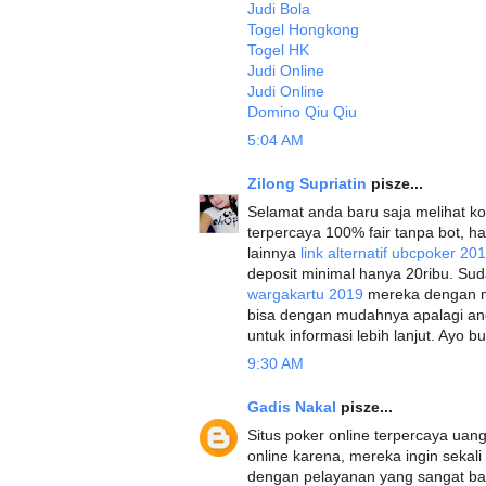
Judi Bola
Togel Hongkong
Togel HK
Judi Online
Judi Online
Domino Qiu Qiu
5:04 AM
Zilong Supriatin
pisze...
Selamat anda baru saja melihat kom
terpercaya 100% fair tanpa bot, h
lainnya
link alternatif ubcpoker 20
deposit minimal hanya 20ribu. Sud
wargakartu 2019
mereka dengan 
bisa dengan mudahnya apalagi and
untuk informasi lebih lanjut. Ayo 
9:30 AM
Gadis Nakal
pisze...
Situs poker online terpercaya uang 
online karena, mereka ingin sekal
dengan pelayanan yang sangat baik