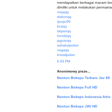
mendapatkan berbagai macam bon
dimiliki untuk melakukan permaina
mejaqq
diskonqq
qiuqiu99
bcaqq
taipanqq
hondaqq
jaguarqq
sahabatpoker
nagaqq
kristalpoker
6:59 PM
Anonimowy pisze...
Nonton Bokeps Terbaru Jav 69
Nonton Bokeps Full HD
Nonton Bokeps Indonesia Artis
Nonton Bokeps JAV HD