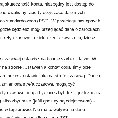
ą skuteczność konta, niezbędny jest dostęp do
enerowaliśmy raporty dotyczące dziennych
go standardowego (PST). W przeciągu następnych
 gdzie będziesz mógł przeglądać dane o zarobkach
 strefy czasowej, dzięki czemu zawsze będziesz
y czasowej ustawisz na koncie szybko i łatwo. W
” na stronie „Ustawienia konta” dodaliśmy pole
ym możesz ustawić lokalną strefę czasową. Dane o
a zmieniona strefa czasowa, mogą być
refy czasowej mogą być one zbyt duże (jeśli zmiana
) albo zbyt małe (jeśli godziny są odejmowane) -
ie w tej sprawie. Nie ma to wpływu na dane
 są wyświetlane według czasu PST.