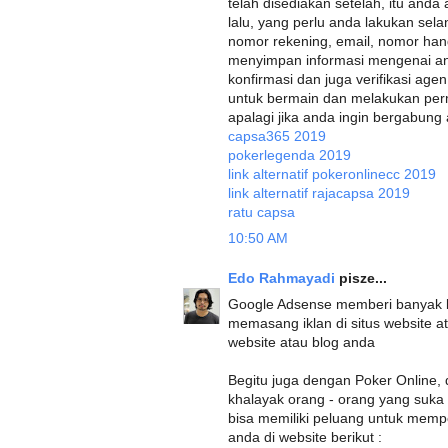
telah disediakan setelah, itu anda 
lalu, yang perlu anda lakukan sel
nomor rekening, email, nomor han
menyimpan informasi mengenai an
konfirmasi dan juga verifikasi ag
untuk bermain dan melakukan perm
apalagi jika anda ingin bergabung an
capsa365 2019
pokerlegenda 2019
link alternatif pokeronlinecc 2019
link alternatif rajacapsa 2019
ratu capsa
10:50 AM
Edo Rahmayadi
pisze...
Google Adsense memberi banyak b
memasang iklan di situs website at
website atau blog anda
Begitu juga dengan Poker Online,
khalayak orang - orang yang suk
bisa memiliki peluang untuk mempe
anda di website berikut :