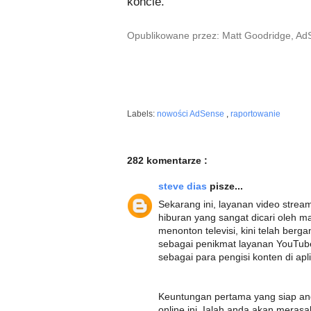
koncie.
Opublikowane przez: Matt Goodridge, A
Labels:
nowości AdSense
,
raportowanie
282 komentarze :
steve dias
pisze...
Sekarang ini, layanan video stre
hiburan yang sangat dicari oleh m
menonton televisi, kini telah ber
sebagai penikmat layanan YouTube
sebagai para pengisi konten di apl
Keuntungan pertama yang siap an
online ini. Ialah anda akan mera