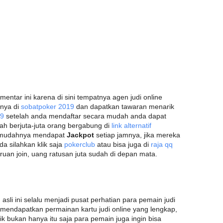
entar ini karena di sini tempatnya agen judi online
anya di
sobatpoker 2019
dan dapatkan tawaran menarik
19
setelah anda mendaftar secara mudah anda dapat
ah berjuta-juta orang bergabung di
link alternatif
mudahnya mendapat
Jackpot
setiap jamnya, jika mereka
a silahkan klik saja
pokerclub
atau bisa juga di
raja qq
buruan join, uang ratusan juta sudah di depan mata.
asli ini selalu menjadi pusat perhatian para pemain judi
i mendapatkan permainan kartu judi online yang lengkap,
 bukan hanya itu saja para pemain juga ingin bisa