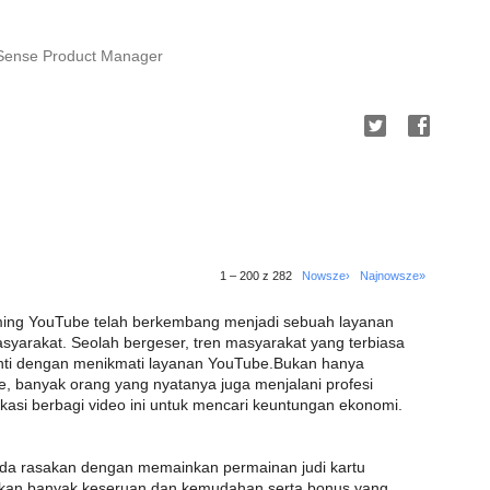
dSense Product Manager
1 – 200 z 282
Nowsze›
Najnowsze»
aming YouTube telah berkembang menjadi sebuah layanan
asyarakat. Seolah bergeser, tren masyarakat yang terbiasa
ganti dengan menikmati layanan YouTube.Bukan hanya
, banyak orang yang nyatanya juga menjalani profesi
ikasi berbagi video ini untuk mencari keuntungan ekonomi.
da rasakan dengan memainkan permainan judi kartu
sakan banyak keseruan dan kemudahan serta bonus yang