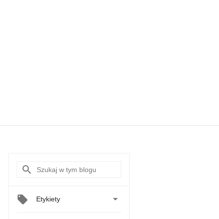

Etykiety