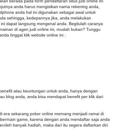
akan berada pada form pendaftaran situs judi online ini
anjutnya anda harus mengisikan nama rekening anda,
dphone anda hal ini digunakan sebagai awal untuk
da sehingga, kedepannya jika, anda melakukan
en ini dapat langsung mengenal anda. Begitulah caranya
ainan di agen judi online ini, mudah bukan? Tunggu
da tinggal klik website online ini :
enefit atau keuntungan untuk anda, hanya dengan
au blog anda, anda bisa mendapat benefit per klik dari
 di era sekarang poker online memang menjadi ramai di
a bermain game, karena dengan anda mendaftar saja anda
roleh banyak hadiah, maka dari itu segera daftarkan diri