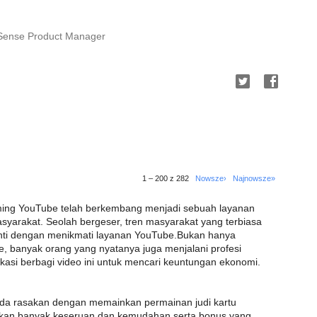
dSense Product Manager
1 – 200 z 282
Nowsze›
Najnowsze»
aming YouTube telah berkembang menjadi sebuah layanan
asyarakat. Seolah bergeser, tren masyarakat yang terbiasa
ganti dengan menikmati layanan YouTube.Bukan hanya
, banyak orang yang nyatanya juga menjalani profesi
ikasi berbagi video ini untuk mencari keuntungan ekonomi.
da rasakan dengan memainkan permainan judi kartu
sakan banyak keseruan dan kemudahan serta bonus yang