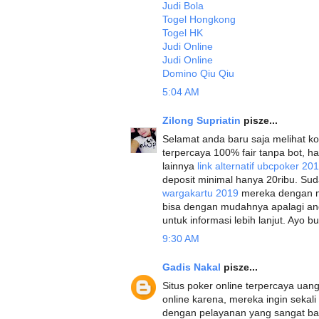
Judi Bola
Togel Hongkong
Togel HK
Judi Online
Judi Online
Domino Qiu Qiu
5:04 AM
Zilong Supriatin
pisze...
Selamat anda baru saja melihat kom
terpercaya 100% fair tanpa bot, h
lainnya
link alternatif ubcpoker 20
deposit minimal hanya 20ribu. Sud
wargakartu 2019
mereka dengan 
bisa dengan mudahnya apalagi and
untuk informasi lebih lanjut. Ayo 
9:30 AM
Gadis Nakal
pisze...
Situs poker online terpercaya uang 
online karena, mereka ingin sekal
dengan pelayanan yang sangat baik