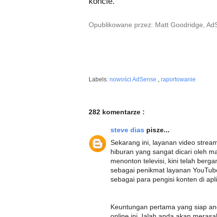
koncie.
Opublikowane przez: Matt Goodridge, A
Labels:
nowości AdSense
,
raportowanie
282 komentarze :
steve dias
pisze...
Sekarang ini, layanan video stre
hiburan yang sangat dicari oleh m
menonton televisi, kini telah ber
sebagai penikmat layanan YouTube
sebagai para pengisi konten di apl
Keuntungan pertama yang siap an
online ini. Ialah anda akan mera