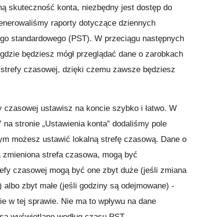
ą skuteczność konta, niezbędny jest dostęp do
enerowaliśmy raporty dotyczące dziennych
go standardowego (PST). W przeciągu następnych
 gdzie będziesz mógł przeglądać dane o zarobkach
 strefy czasowej, dzięki czemu zawsze będziesz
y czasowej ustawisz na koncie szybko i łatwo. W
” na stronie „Ustawienia konta” dodaliśmy pole
ym możesz ustawić lokalną strefę czasową. Dane o
a zmieniona strefa czasowa, mogą być
refy czasowej mogą być one zbyt duże (jeśli zmiana
) albo zbyt małe (jeśli godziny są odejmowane) -
ie w tej sprawie. Nie ma to wpływu na dane
 są wyświetlane według czasu PST.