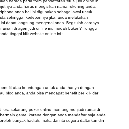
akan berada pada form pendaftaran situs judi online ini
anjutnya anda harus mengisikan nama rekening anda,
dphone anda hal ini digunakan sebagai awal untuk
da sehingga, kedepannya jika, anda melakukan
en ini dapat langsung mengenal anda. Begitulah caranya
ainan di agen judi online ini, mudah bukan? Tunggu
da tinggal klik website online ini :
enefit atau keuntungan untuk anda, hanya dengan
au blog anda, anda bisa mendapat benefit per klik dari
 di era sekarang poker online memang menjadi ramai di
a bermain game, karena dengan anda mendaftar saja anda
roleh banyak hadiah, maka dari itu segera daftarkan diri