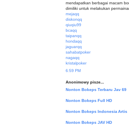
mendapatkan berbagai macam bon
dimiliki untuk melakukan permaina
mejaqq
diskonqq
qiuqiu99
bcaqq
taipanqq
hondaqq
jaguarqq
sahabatpoker
nagaqq
kristalpoker
6:59 PM
Anonimowy pisze...
Nonton Bokeps Terbaru Jav 69
Nonton Bokeps Full HD
Nonton Bokeps Indonesia Artis
Nonton Bokeps JAV HD