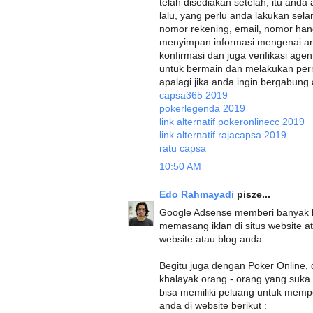
telah disediakan setelah, itu anda 
lalu, yang perlu anda lakukan sel
nomor rekening, email, nomor han
menyimpan informasi mengenai an
konfirmasi dan juga verifikasi ag
untuk bermain dan melakukan perm
apalagi jika anda ingin bergabung an
capsa365 2019
pokerlegenda 2019
link alternatif pokeronlinecc 2019
link alternatif rajacapsa 2019
ratu capsa
10:50 AM
Edo Rahmayadi
pisze...
Google Adsense memberi banyak b
memasang iklan di situs website at
website atau blog anda
Begitu juga dengan Poker Online,
khalayak orang - orang yang suk
bisa memiliki peluang untuk mempe
anda di website berikut :