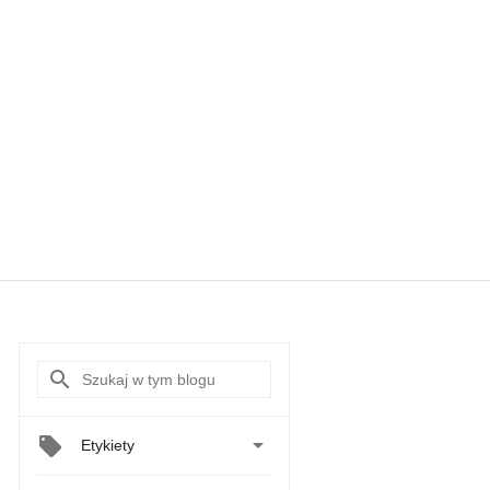

Etykiety