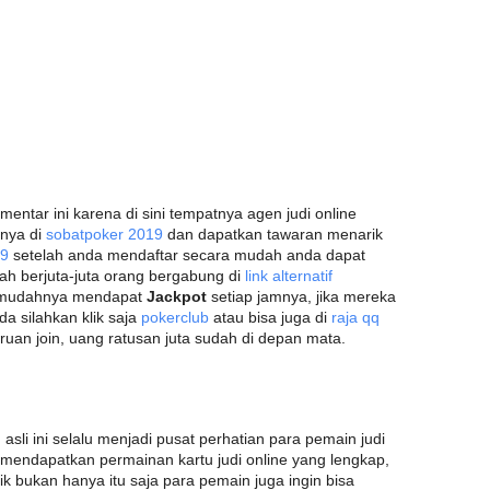
entar ini karena di sini tempatnya agen judi online
anya di
sobatpoker 2019
dan dapatkan tawaran menarik
19
setelah anda mendaftar secara mudah anda dapat
ah berjuta-juta orang bergabung di
link alternatif
mudahnya mendapat
Jackpot
setiap jamnya, jika mereka
a silahkan klik saja
pokerclub
atau bisa juga di
raja qq
buruan join, uang ratusan juta sudah di depan mata.
asli ini selalu menjadi pusat perhatian para pemain judi
i mendapatkan permainan kartu judi online yang lengkap,
 bukan hanya itu saja para pemain juga ingin bisa