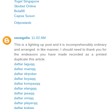
Togel Singapore
Sbobet Online
Bola88
Capsa Susun
Odpowiedz
cecegelis
11:02 AM
This is a lighting up post and it is incomprehensibly ordinary
and arranged. in like manner, I should need to thank you for
the endeavors you have made recorded as a printed
duplicate this article.
daftar laguqq
daftar mainqq
daftar idrpoker
daftar boyaqq
daftar kompasqq
daftar elangqq
daftar jasaqq
daftar omiqq
daftar playerqq
daftar kokiqq