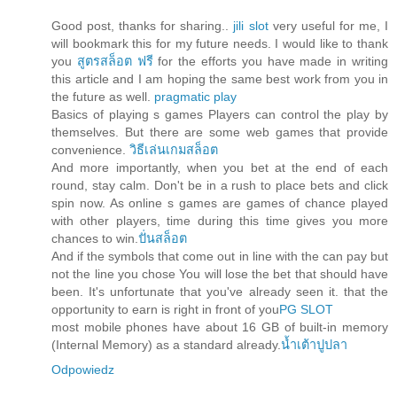
Good post, thanks for sharing..
jili slot
very useful for me, I
will bookmark this for my future needs. I would like to thank
you
สูตรสล็อต ฟรี
for the efforts you have made in writing
this article and I am hoping the same best work from you in
the future as well.
pragmatic play
Basics of playing s games Players can control the play by
themselves. But there are some web games that provide
convenience.
วิธีเล่นเกมสล็อต
And more importantly, when you bet at the end of each
round, stay calm. Don't be in a rush to place bets and click
spin now. As online s games are games of chance played
with other players, time during this time gives you more
chances to win.
ปั่นสล็อต
And if the symbols that come out in line with the can pay but
not the line you chose You will lose the bet that should have
been. It's unfortunate that you've already seen it. that the
opportunity to earn is right in front of you
PG SLOT
most mobile phones have about 16 GB of built-in memory
(Internal Memory) as a standard already.
น้ำเต้าปูปลา
Odpowiedz