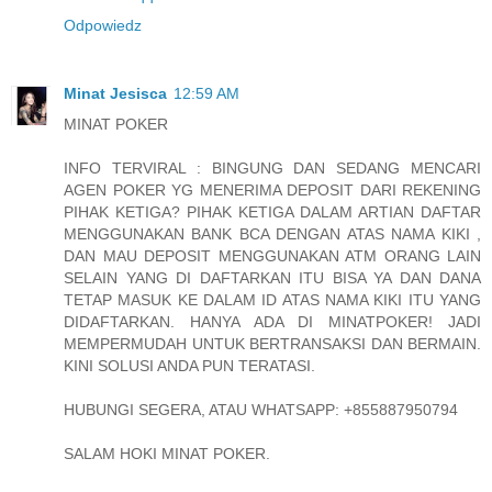
Odpowiedz
Minat Jesisca
12:59 AM
MINAT POKER
INFO TERVIRAL : BINGUNG DAN SEDANG MENCARI
AGEN POKER YG MENERIMA DEPOSIT DARI REKENING
PIHAK KETIGA? PIHAK KETIGA DALAM ARTIAN DAFTAR
MENGGUNAKAN BANK BCA DENGAN ATAS NAMA KIKI ,
DAN MAU DEPOSIT MENGGUNAKAN ATM ORANG LAIN
SELAIN YANG DI DAFTARKAN ITU BISA YA DAN DANA
TETAP MASUK KE DALAM ID ATAS NAMA KIKI ITU YANG
DIDAFTARKAN. HANYA ADA DI MINATPOKER! JADI
MEMPERMUDAH UNTUK BERTRANSAKSI DAN BERMAIN.
KINI SOLUSI ANDA PUN TERATASI.
HUBUNGI SEGERA, ATAU WHATSAPP: +855887950794
SALAM HOKI MINAT POKER.