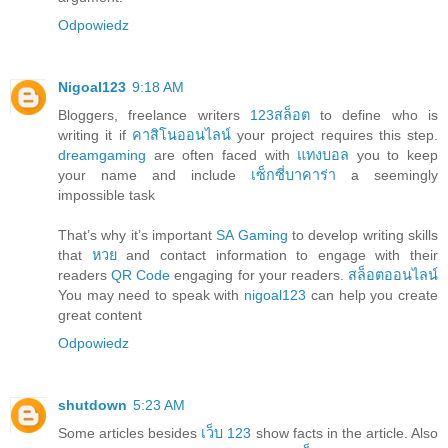
Odpowiedz
Nigoal123
9:18 AM
Bloggers, freelance writers
123สล็อต
to define who is
writing it if
คาสิโนออนไลน์
your project requires this step.
dreamgaming
are often faced with
แทงบอล
you to keep
your name and include
เซ็กซี่บาคาร่า
a seemingly
impossible task
That’s why it’s important
SA Gaming
to develop writing skills
that
หวย
and contact information to engage with their
readers
QR Code
engaging for your readers.
สล็อตออนไลน์
You may need to speak with
nigoal123
can help you create
great content
Odpowiedz
shutdown
5:23 AM
Some articles besides
เว็บ 123
show facts in the article. Also