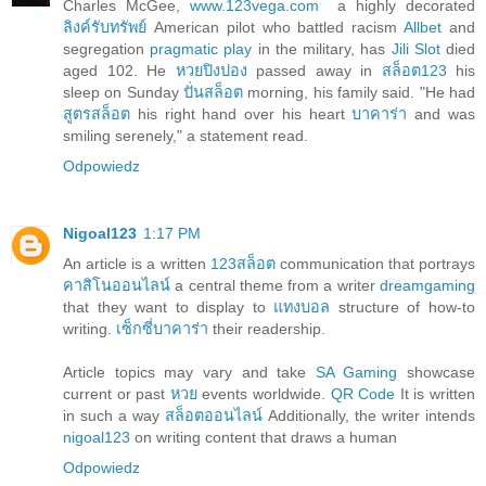
Charles McGee,
www.123vega.com
a highly decorated
ลิงค์รับทรัพย์
American pilot who battled racism
Allbet
and
segregation
pragmatic play
in the military, has
Jili Slot
died
aged 102. He
หวยปิงปอง
passed away in
สล็อต123
his
sleep on Sunday
ปั่นสล็อต
morning, his family said. "He had
สูตรสล็อต
his right hand over his heart
บาคาร่า
and was
smiling serenely," a statement read.
Odpowiedz
Nigoal123
1:17 PM
An article is a written
123สล็อต
communication that portrays
คาสิโนออนไลน์
a central theme from a writer
dreamgaming
that they want to display to
แทงบอล
structure of how-to
writing.
เซ็กซี่บาคาร่า
their readership.
Article topics may vary and take
SA Gaming
showcase
current or past
หวย
events worldwide.
QR Code
It is written
in such a way
สล็อตออนไลน์
Additionally, the writer intends
nigoal123
on writing content that draws a human
Odpowiedz