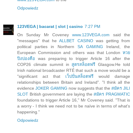
Odpowiedz
123VEGA | bacarat | slot | casino
7:27 PM
On Sunday Mr Coveney
www.123VEGA.com
said the
"messages" that he
ALLBET CASINO
was getting from
political parties in Northern
SA GAMING
Ireland, the
European Commission and others was that London
หวย
ปิงปองคือ
was preparing to trigger Article 16 after the
COP26 climate summit in
สูตรสล็อตฟรี
Glasgow.He told
Irish national broadcaster RTÉ that such a move would be a
"significant act that
เว็ปปั่นสล็อตฟรี
would damage
relationships between Britain and Ireland". "I think all the
evidence
JOKER GAMING
now suggests that the
สมัคร JILI
SLOT
British government are laying the
สมัคร PRAGMATIC
foundations to trigger Article 16," Mr Coveney said. "That is
a worry - I think we need not to be naïve in terms of what's
happening."
Odpowiedz