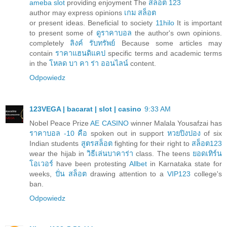
ameba slot
providing enjoyment The
สล็อต 123
author may express opinions
เกม สล็อต
or present ideas. Beneficial to society
11hilo
It is important
to present some of
ดูราคาบอล
the author's own opinions.
completely
ลิงค์ รับทรัพย์
Because some articles may
contain
ราคาแฮนดิแคป
specific terms and academic terms
in the
โหลด บา คา ร่า ออนไลน์
content.
Odpowiedz
123VEGA | bacarat | slot | casino
9:33 AM
Nobel Peace Prize
AE CASINO
winner Malala Yousafzai has
ราคาบอล -10 คือ
spoken out in support
หวยปิงปอง
of six
Indian students
สูตรสล็อต
fighting for their right to
สล็อต123
wear the hijab in
วิธีเล่นบาคาร่า
class. The teens
ยอดเทิร์น
โอเวอร์
have been protesting
Allbet
in Karnataka state for
weeks,
ปั่น สล็อต
drawing attention to a
VIP123
college's
ban.
Odpowiedz