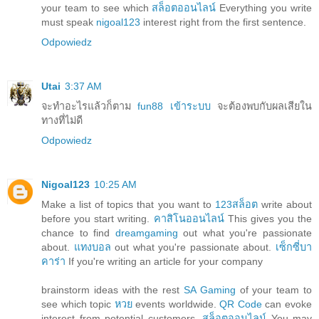
your team to see which
สล็อตออนไลน์
Everything you write
must speak
nigoal123
interest right from the first sentence.
Odpowiedz
Utai
3:37 AM
จะทำอะไรแล้วก็ตาม
fun88 เข้าระบบ
จะต้องพบกับผลเสียใน
ทางที่ไม่ดี
Odpowiedz
Nigoal123
10:25 AM
Make a list of topics that you want to
123สล็อต
write about
before you start writing.
คาสิโนออนไลน์
This gives you the
chance to find
dreamgaming
out what you're passionate
about.
แทงบอล
out what you're passionate about.
เซ็กซี่บา
คาร่า
If you're writing an article for your company
brainstorm ideas with the rest
SA Gaming
of your team to
see which topic
หวย
events worldwide.
QR Code
can evoke
interest from potential customers.
สล็อตออนไลน์
You may