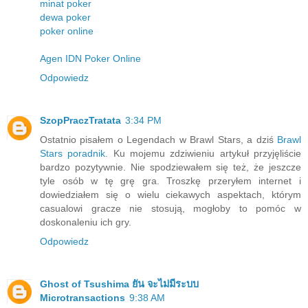
minat poker
dewa poker
poker online
Agen IDN Poker Online
Odpowiedz
SzopPraczTratata
3:34 PM
Ostatnio pisałem o Legendach w Brawl Stars, a dziś
Brawl
Stars poradnik
. Ku mojemu zdziwieniu artykuł przyjęliście
bardzo pozytywnie. Nie spodziewałem się też, że jeszcze
tyle osób w tę grę gra. Troszkę przeryłem internet i
dowiedziałem się o wielu ciekawych aspektach, którym
casualowi gracze nie stosują, mogłoby to pomóc w
doskonaleniu ich gry.
Odpowiedz
Ghost of Tsushima ยัน จะไม่มีระบบ
Microtransactions
9:38 AM