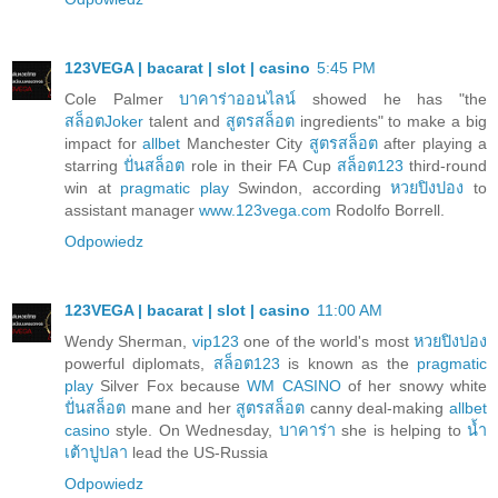
123VEGA | bacarat | slot | casino
5:45 PM
Cole Palmer
บาคาร่าออนไลน์
showed he has "the
สล็อตJoker
talent and
สูตรสล็อต
ingredients" to make a big
impact for
allbet
Manchester City
สูตรสล็อต
after playing a
starring
ปั่นสล็อต
role in their FA Cup
สล็อต123
third-round
win at
pragmatic play
Swindon, according
หวยปิงปอง
to
assistant manager
www.123vega.com
Rodolfo Borrell.
Odpowiedz
123VEGA | bacarat | slot | casino
11:00 AM
Wendy Sherman,
vip123
one of the world's most
หวยปิงปอง
powerful diplomats,
สล็อต123
is known as the
pragmatic
play
Silver Fox because
WM CASINO
of her snowy white
ปั่นสล็อต
mane and her
สูตรสล็อต
canny deal-making
allbet
casino
style. On Wednesday,
บาคาร่า
she is helping to
น้ำ
เต้าปูปลา
lead the US-Russia
Odpowiedz