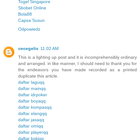
Togel Singapore
Sbobet Online
Bola88
Capsa Susun
Odpowiedz
cecegelis
11:02 AM
This is a lighting up post and it is incomprehensibly ordinary
and arranged. in like manner, I should need to thank you for
the endeavors you have made recorded as a printed
duplicate this article.
daftar laguqq
daftar mainqq
daftar idrpoker
daftar boyaqq
daftar kompasqq
daftar elangqq
daftar jasaqq
daftar omiqq
daftar playerqq
daftar kokiqq