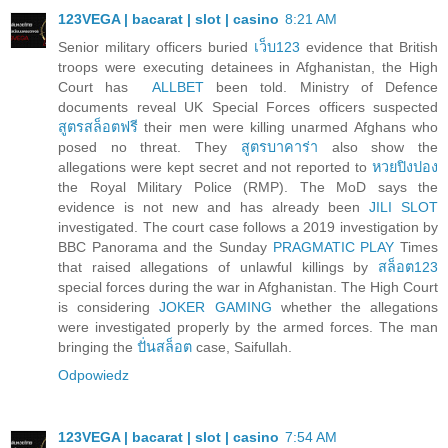
123VEGA | bacarat | slot | casino
8:21 AM
Senior military officers buried
เว็บ123
evidence that British
troops were executing detainees in Afghanistan, the High
Court has
ALLBET
been told. Ministry of Defence
documents reveal UK Special Forces officers suspected
สูตรสล็อตฟรี
their men were killing unarmed Afghans who
posed no threat. They
สูตรบาคาร่า
also show the
allegations were kept secret and not reported to
หวยปิงปอง
the Royal Military Police (RMP). The MoD says the
evidence is not new and has already been
JILI SLOT
investigated. The court case follows a 2019 investigation by
BBC Panorama and the Sunday
PRAGMATIC PLAY
Times
that raised allegations of unlawful killings by
สล็อต123
special forces during the war in Afghanistan. The High Court
is considering
JOKER GAMING
whether the allegations
were investigated properly by the armed forces. The man
bringing the
ปั่นสล็อต
case, Saifullah.
Odpowiedz
123VEGA | bacarat | slot | casino
7:54 AM