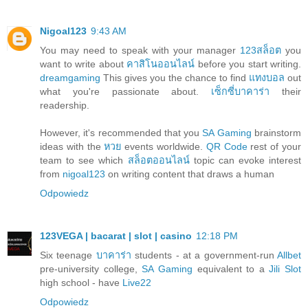
Nigoal123
9:43 AM
You may need to speak with your manager
123สล็อต
you
want to write about
คาสิโนออนไลน์
before you start writing.
dreamgaming
This gives you the chance to find
แทงบอล
out
what you're passionate about.
เซ็กซี่บาคาร่า
their
readership.
However, it's recommended that you
SA Gaming
brainstorm
ideas with the
หวย
events worldwide.
QR Code
rest of your
team to see which
สล็อตออนไลน์
topic can evoke interest
from
nigoal123
on writing content that draws a human
Odpowiedz
123VEGA | bacarat | slot | casino
12:18 PM
Six teenage
บาคาร่า
students - at a government-run
Allbet
pre-university college,
SA Gaming
equivalent to a
Jili Slot
high school - have
Live22
Odpowiedz