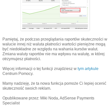
Pamiętaj, że podczas przeglądania raportów skuteczności w
walucie innej niż waluta płatności wartości pieniężne mogą
być niedokładne ze względu na wahania kursów walut.
Zmiana waluty raportów nie ma wpływu na walutę, w której
otrzymujesz płatności.
Więcej informacji o tej funkcji znajdziesz w
tym artykule
Centrum Pomocy.
Mamy nadzieję, że ta nowa funkcja pomoże Ci lepiej ocenić
skuteczność swoich reklam.
Opublikowane przez: Miki Noda, AdSense Payments
Specialist