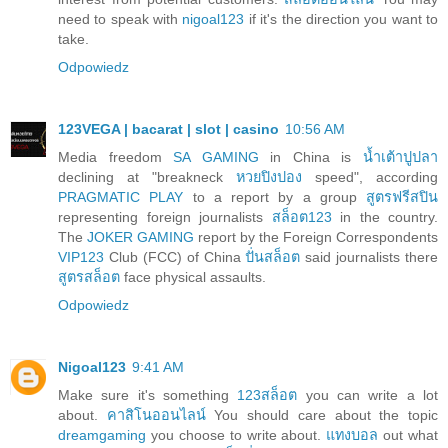
need to speak with
nigoal123
if it's the direction you want to
take.
Odpowiedz
123VEGA | bacarat | slot | casino
10:56 AM
Media freedom
SA GAMING
in China is
น้ำเต้าปูปลา
declining at "breakneck
หวยปิงปอง
speed", according
PRAGMATIC PLAY
to a report by a group
สูตรฟรีสปิน
representing foreign journalists
สล็อต123
in the country.
The
JOKER GAMING
report by the Foreign Correspondents
VIP123
Club (FCC) of China
ปั่นสล็อต
said journalists there
สูตรสล็อต
face physical assaults.
Odpowiedz
Nigoal123
9:41 AM
Make sure it's something
123สล็อต
you can write a lot
about.
คาสิโนออนไลน์
You should care about the topic
dreamgaming
you choose to write about.
แทงบอล
out what