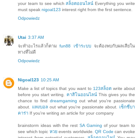
your team to see which
สล็อตออนไลน์
Everything you write
must speak
nigoal123
interest right from the first sentence.
Odpowiedz
Utai
3:37 AM
จะทำอะไรแล้วก็ตาม
fun88 เข้าระบบ
จะต้องพบกับผลเสียใน
ทางที่ไม่ดี
Odpowiedz
Nigoal123
10:25 AM
Make a list of topics that you want to
123สล็อต
write about
before you start writing.
คาสิโนออนไลน์
This gives you the
chance to find
dreamgaming
out what you're passionate
about.
แทงบอล
out what you're passionate about.
เซ็กซี่บา
คาร่า
If you're writing an article for your company
brainstorm ideas with the rest
SA Gaming
of your team to
see which topic
หวย
events worldwide.
QR Code
can evoke
interest from potential customers.
สล็อตออนไลน์
You may