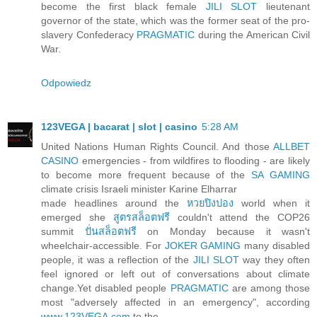
become the first black female
JILI SLOT
lieutenant
governor of the state, which was the former seat of the pro-
slavery Confederacy
PRAGMATIC
during the American Civil
War.
Odpowiedz
123VEGA | bacarat | slot | casino
5:28 AM
United Nations Human Rights Council. And those
ALLBET
CASINO
emergencies - from wildfires to flooding - are likely
to become more frequent because of the
SA GAMING
climate crisis Israeli minister Karine Elharrar
made headlines around the
หวยปิงปอง
world when it
emerged she
สูตรสล็อตฟรี
couldn't attend the COP26
summit
ปั่นสล็อตฟรี
on Monday because it wasn't
wheelchair-accessible. For
JOKER GAMING
many disabled
people, it was a reflection of the
JILI SLOT
way they often
feel ignored or left out of conversations about climate
change.Yet disabled people
PRAGMATIC
are among those
most "adversely affected in an emergency", according
www.123VEGA.com
to the