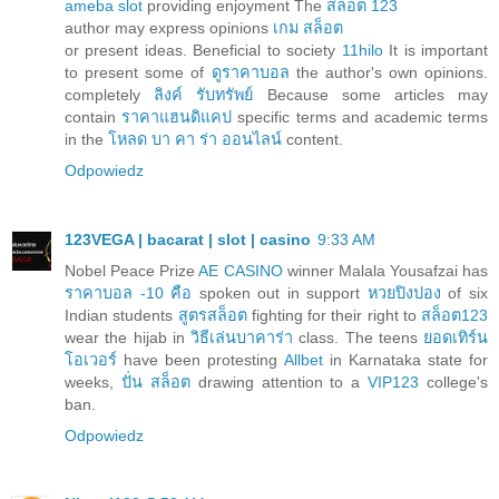
ameba slot
providing enjoyment The
สล็อต 123
author may express opinions
เกม สล็อต
or present ideas. Beneficial to society
11hilo
It is important
to present some of
ดูราคาบอล
the author's own opinions.
completely
ลิงค์ รับทรัพย์
Because some articles may
contain
ราคาแฮนดิแคป
specific terms and academic terms
in the
โหลด บา คา ร่า ออนไลน์
content.
Odpowiedz
123VEGA | bacarat | slot | casino
9:33 AM
Nobel Peace Prize
AE CASINO
winner Malala Yousafzai has
ราคาบอล -10 คือ
spoken out in support
หวยปิงปอง
of six
Indian students
สูตรสล็อต
fighting for their right to
สล็อต123
wear the hijab in
วิธีเล่นบาคาร่า
class. The teens
ยอดเทิร์น
โอเวอร์
have been protesting
Allbet
in Karnataka state for
weeks,
ปั่น สล็อต
drawing attention to a
VIP123
college's
ban.
Odpowiedz