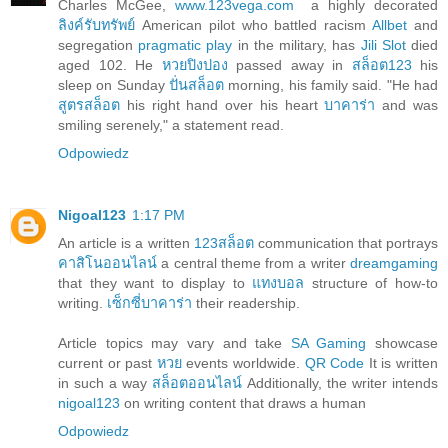
Charles McGee,
www.123vega.com
a highly decorated
ลิงค์รับทรัพย์
American pilot who battled racism
Allbet
and
segregation
pragmatic play
in the military, has
Jili Slot
died
aged 102. He
หวยปิงปอง
passed away in
สล็อต123
his
sleep on Sunday
ปั่นสล็อต
morning, his family said. "He had
สูตรสล็อต
his right hand over his heart
บาคาร่า
and was
smiling serenely," a statement read.
Odpowiedz
Nigoal123
1:17 PM
An article is a written
123สล็อต
communication that portrays
คาสิโนออนไลน์
a central theme from a writer
dreamgaming
that they want to display to
แทงบอล
structure of how-to
writing.
เซ็กซี่บาคาร่า
their readership.
Article topics may vary and take
SA Gaming
showcase
current or past
หวย
events worldwide.
QR Code
It is written
in such a way
สล็อตออนไลน์
Additionally, the writer intends
nigoal123
on writing content that draws a human
Odpowiedz