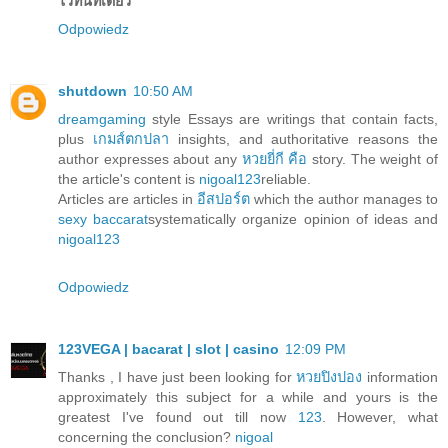
ไว้ที่นี่ที่เดียว
Odpowiedz
shutdown
10:50 AM
dreamgaming
style Essays are writings that contain facts,
plus
เกมส์ตกปลา
insights, and authoritative reasons the
author expresses about any
หวยยี่กี คือ
story. The weight of
the article's content is
nigoal123
reliable.
Articles are articles in
อีสปอร์ต
which the author manages to
sexy baccarat
systematically organize opinion of ideas and
nigoal123
Odpowiedz
123VEGA | bacarat | slot | casino
12:09 PM
Thanks , I have just been looking for
หวยปิงปอง
information
approximately this subject for a while and yours is the
greatest I've found out till now
123
. However, what
concerning the conclusion?
nigoal