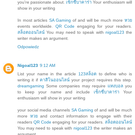
you're passionate about.
เซ็กซี่บาคาร่า
Your enthusiasm will
show in your writing
In most articles
SA Gaming
of and will be much more
หวย
events worldwide.
QR Code
engaging for your readers.
สล็อตออนไลน์
You may need to speak with
nigoal123
the
writer makes an argument.
Odpowiedz
Nigoal123
9:12 AM
List your name in the article
123สล็อต
to define who is
writing it if
คาสิโนออนไลน์
your project requires this step.
dreamgaming
Some companies may require
แทงบอล
you
to keep your name and include
เซ็กซี่บาคาร่า
Your
enthusiasm will show in your writing
your social media channels
SA Gaming
of and will be much
more
หวย
and contact information to engage with their
readers
QR Code
engaging for your readers.
สล็อตออนไลน์
You may need to speak with
nigoal123
the writer makes an
argument.