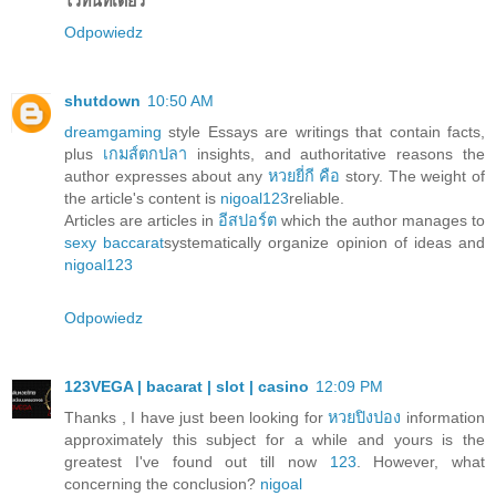
ไว้ที่นี่ที่เดียว
Odpowiedz
shutdown
10:50 AM
dreamgaming
style Essays are writings that contain facts,
plus
เกมส์ตกปลา
insights, and authoritative reasons the
author expresses about any
หวยยี่กี คือ
story. The weight of
the article's content is
nigoal123
reliable.
Articles are articles in
อีสปอร์ต
which the author manages to
sexy baccarat
systematically organize opinion of ideas and
nigoal123
Odpowiedz
123VEGA | bacarat | slot | casino
12:09 PM
Thanks , I have just been looking for
หวยปิงปอง
information
approximately this subject for a while and yours is the
greatest I've found out till now
123
. However, what
concerning the conclusion?
nigoal