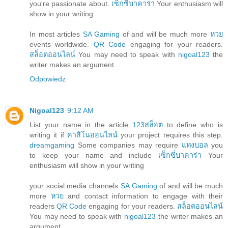
you're passionate about.
เซ็กซี่บาคาร่า
Your enthusiasm will
show in your writing
In most articles
SA Gaming
of and will be much more
หวย
events worldwide.
QR Code
engaging for your readers.
สล็อตออนไลน์
You may need to speak with
nigoal123
the
writer makes an argument.
Odpowiedz
Nigoal123
9:12 AM
List your name in the article
123สล็อต
to define who is
writing it if
คาสิโนออนไลน์
your project requires this step.
dreamgaming
Some companies may require
แทงบอล
you
to keep your name and include
เซ็กซี่บาคาร่า
Your
enthusiasm will show in your writing
your social media channels
SA Gaming
of and will be much
more
หวย
and contact information to engage with their
readers
QR Code
engaging for your readers.
สล็อตออนไลน์
You may need to speak with
nigoal123
the writer makes an
argument.