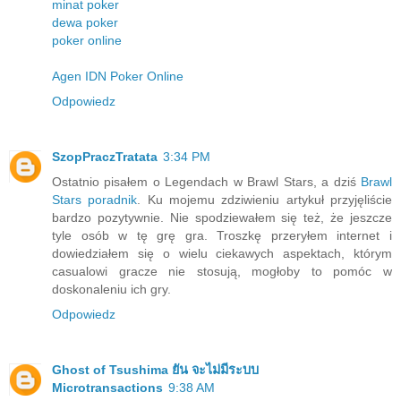
minat poker
dewa poker
poker online
Agen IDN Poker Online
Odpowiedz
SzopPraczTratata
3:34 PM
Ostatnio pisałem o Legendach w Brawl Stars, a dziś
Brawl
Stars poradnik
. Ku mojemu zdziwieniu artykuł przyjęliście
bardzo pozytywnie. Nie spodziewałem się też, że jeszcze
tyle osób w tę grę gra. Troszkę przeryłem internet i
dowiedziałem się o wielu ciekawych aspektach, którym
casualowi gracze nie stosują, mogłoby to pomóc w
doskonaleniu ich gry.
Odpowiedz
Ghost of Tsushima ยัน จะไม่มีระบบ
Microtransactions
9:38 AM