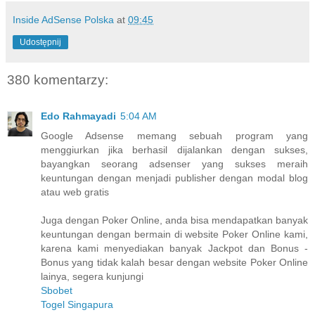
Inside AdSense Polska
at
09:45
Udostępnij
380 komentarzy:
Edo Rahmayadi
5:04 AM
Google Adsense memang sebuah program yang
menggiurkan jika berhasil dijalankan dengan sukses,
bayangkan seorang adsenser yang sukses meraih
keuntungan dengan menjadi publisher dengan modal blog
atau web gratis
Juga dengan Poker Online, anda bisa mendapatkan banyak
keuntungan dengan bermain di website Poker Online kami,
karena kami menyediakan banyak Jackpot dan Bonus -
Bonus yang tidak kalah besar dengan website Poker Online
lainya, segera kunjungi
Sbobet
Togel Singapura