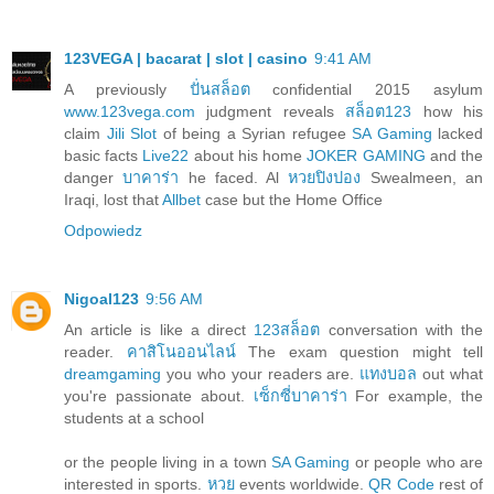
123VEGA | bacarat | slot | casino
9:41 AM
A previously
ปั่นสล็อต
confidential 2015 asylum
www.123vega.com
judgment reveals
สล็อต123
how his
claim
Jili Slot
of being a Syrian refugee
SA Gaming
lacked
basic facts
Live22
about his home
JOKER GAMING
and the
danger
บาคาร่า
he faced. Al
หวยปิงปอง
Swealmeen, an
Iraqi, lost that
Allbet
case but the Home Office
Odpowiedz
Nigoal123
9:56 AM
An article is like a direct
123สล็อต
conversation with the
reader.
คาสิโนออนไลน์
The exam question might tell
dreamgaming
you who your readers are.
แทงบอล
out what
you're passionate about.
เซ็กซี่บาคาร่า
For example, the
students at a school
or the people living in a town
SA Gaming
or people who are
interested in sports.
หวย
events worldwide.
QR Code
rest of