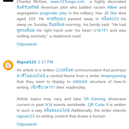
Charles McGee,
www.123vega.com
a highly decorated
ลิงค์รับทรัพย์
American pilot who battled racism
Allbet
and
segregation
pragmatic play
in the military, has
Jili Slot
died
aged 102. He
หวยปิงปอง
passed away in
สล็อต123
his
sleep on Sunday
ปั่นสล็อต
morning, his family said. "He had
สูตรสล็อต
his right hand over his heart
บาคาร่า
and was
smiling serenely," a statement read.
Odpowiedz
Nigoal123
1:17 PM
An article is a written
123สล็อต
communication that portrays
คาสิโนออนไลน์
a central theme from a writer
dreamgaming
that they want to display to
แทงบอล
structure of how-to
writing.
เซ็กซี่บาคาร่า
their readership.
Article topics may vary and take
SA Gaming
showcase
current or past
หวย
events worldwide.
QR Code
It is written
in such a way
สล็อตออนไลน์
Additionally, the writer intends
nigoal123
on writing content that draws a human
Odpowiedz