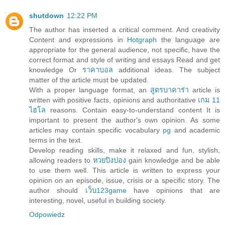
shutdown
12:22 PM
The author has inserted a critical comment. And creativity
Content and expressions in
Hotgraph
the language are
appropriate for the general audience, not specific, have the
correct format and style of writing and essays Read and get
knowledge Or
ราคาบอล
additional ideas. The subject
matter of the article must be updated.
With a proper language format, an
สูตรบาคาร่า
article is
written with positive facts, opinions and authoritative
เกม 11
ไฮโล
reasons. Contain easy-to-understand content It is
important to present the author's own opinion. As some
articles may contain specific vocabulary
pg
and academic
terms in the text.
Develop reading skills, make it relaxed and fun, stylish,
allowing readers to
หวยปิงปอง
gain knowledge and be able
to use them well. This article is written to express your
opinion on an episode, issue, crisis or a specific story. The
author should
เว็บ123game
have opinions that are
interesting, novel, useful in building society.
Odpowiedz