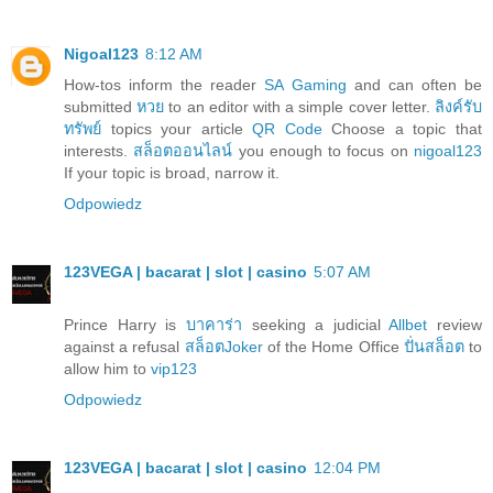
Nigoal123
8:12 AM
How-tos inform the reader
SA Gaming
and can often be
submitted
หวย
to an editor with a simple cover letter.
ลิงค์รับ
ทรัพย์
topics your article
QR Code
Choose a topic that
interests.
สล็อตออนไลน์
you enough to focus on
nigoal123
If your topic is broad, narrow it.
Odpowiedz
123VEGA | bacarat | slot | casino
5:07 AM
Prince Harry is
บาคาร่า
seeking a judicial
Allbet
review
against a refusal
สล็อตJoker
of the Home Office
ปั่นสล็อต
to
allow him to
vip123
Odpowiedz
123VEGA | bacarat | slot | casino
12:04 PM