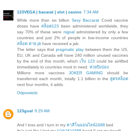
123VEGA | bacarat | slot | casino
7:34 AM
While more than six billion
Sexy Baccarat
Covid vaccine
doses have
สล็อต123
been administered worldwide, they
say 70% of these were
nigoal
administered by only a few
countries and just 2% of people in low-income countries
สล็อต ค่าย jili
have received a jab.
The letter says that
pragmatic play
between them the US,
EU, UK and Canada will have 240 million unused vaccines
by the end of this month, which
เว็บ 123
could be airlifted
immediately to countries most in need.
หวยปิงปอง
Millions more vaccines
JOKER GAMING
should be
transferred each month, totally 1.1 billion in the
สูตรสล็อต
next four months, it adds.
Odpowiedz
123goal
9:29 AM
And I toss and I turn in my
คาสิโนออนไลน์1688
bed
Its’s just like I lost my
บาคาร่า1688
head (Lost my head)