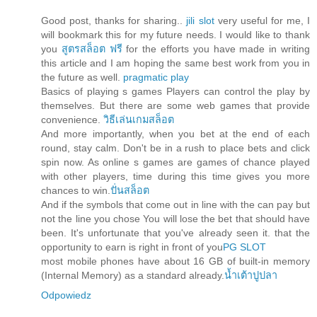
Good post, thanks for sharing..
jili slot
very useful for me, I
will bookmark this for my future needs. I would like to thank
you
สูตรสล็อต ฟรี
for the efforts you have made in writing
this article and I am hoping the same best work from you in
the future as well.
pragmatic play
Basics of playing s games Players can control the play by
themselves. But there are some web games that provide
convenience.
วิธีเล่นเกมสล็อต
And more importantly, when you bet at the end of each
round, stay calm. Don't be in a rush to place bets and click
spin now. As online s games are games of chance played
with other players, time during this time gives you more
chances to win.
ปั่นสล็อต
And if the symbols that come out in line with the can pay but
not the line you chose You will lose the bet that should have
been. It's unfortunate that you've already seen it. that the
opportunity to earn is right in front of you
PG SLOT
most mobile phones have about 16 GB of built-in memory
(Internal Memory) as a standard already.
น้ำเต้าปูปลา
Odpowiedz