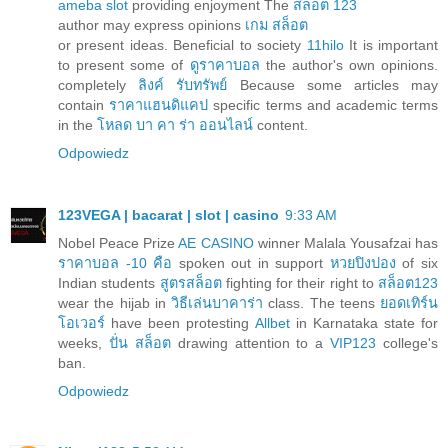
ameba slot
providing enjoyment The
สล็อต 123
author may express opinions
เกม สล็อต
or present ideas. Beneficial to society
11hilo
It is important
to present some of
ดูราคาบอล
the author's own opinions.
completely
ลิงค์ รับทรัพย์
Because some articles may
contain
ราคาแฮนดิแคป
specific terms and academic terms
in the
โหลด บา คา ร่า ออนไลน์
content.
Odpowiedz
123VEGA | bacarat | slot | casino
9:33 AM
Nobel Peace Prize
AE CASINO
winner Malala Yousafzai has
ราคาบอล -10 คือ
spoken out in support
หวยปิงปอง
of six
Indian students
สูตรสล็อต
fighting for their right to
สล็อต123
wear the hijab in
วิธีเล่นบาคาร่า
class. The teens
ยอดเทิร์น
โอเวอร์
have been protesting
Allbet
in Karnataka state for
weeks,
ปั่น สล็อต
drawing attention to a
VIP123
college's
ban.
Odpowiedz