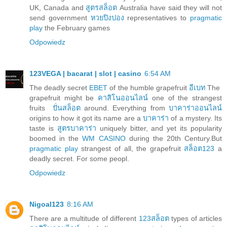
UK, Canada and
สูตรสล็อต
Australia have said they will not
send government
หวยปิงปอง
representatives to
pragmatic
play
the February games
Odpowiedz
123VEGA | bacarat | slot | casino
6:54 AM
The deadly secret
EBET
of the humble grapefruit
อีเบท
The
grapefruit might be
คาสิโนออนไลน์
one of the strangest
fruits
ปั่นสล็อต
around. Everything from
บาคาร่าออนไลน์
origins to how it got its name are a
บาคาร่า
of a mystery. Its
taste is
สูตรบาคาร่า
uniquely bitter, and yet its popularity
boomed in the
WM CASINO
during the 20th Century.But
pragmatic play
strangest of all, the grapefruit
สล็อต123
a
deadly secret. For some peopl.
Odpowiedz
Nigoal123
8:16 AM
There are a multitude of different
123สล็อต
types of articles