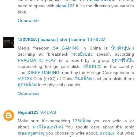
need to speak with
nigoal123
if it's the direction you want to
take.
Odpowiedz
123VEGA | bacarat | slot | casino
10:56 AM
Media freedom
SA GAMING
in China is
น้ำเต้าปูปลา
declining at "breakneck
หวยปิงปอง
speed", according
PRAGMATIC PLAY
to a report by a group
สูตรฟรีสปิน
representing foreign journalists
สล็อต123
in the country.
The
JOKER GAMING
report by the Foreign Correspondents
VIP123
Club (FCC) of China
ปั่นสล็อต
said journalists there
สูตรสล็อต
face physical assaults.
Odpowiedz
Nigoal123
9:41 AM
Make sure it's something
123สล็อต
you can write a lot
about.
คาสิโนออนไลน์
You should care about the topic
dreamgaming
you choose to write about.
แทงบอล
out what