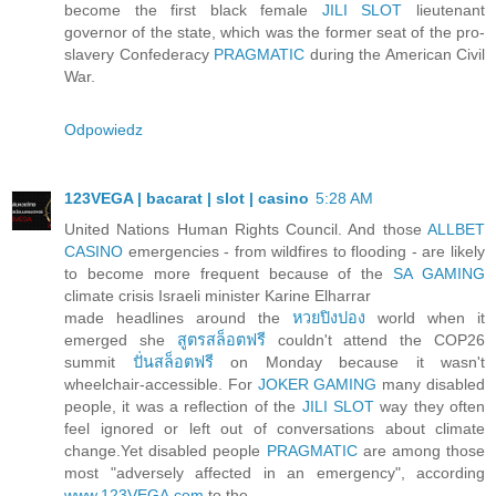
become the first black female
JILI SLOT
lieutenant
governor of the state, which was the former seat of the pro-
slavery Confederacy
PRAGMATIC
during the American Civil
War.
Odpowiedz
123VEGA | bacarat | slot | casino
5:28 AM
United Nations Human Rights Council. And those
ALLBET
CASINO
emergencies - from wildfires to flooding - are likely
to become more frequent because of the
SA GAMING
climate crisis Israeli minister Karine Elharrar
made headlines around the
หวยปิงปอง
world when it
emerged she
สูตรสล็อตฟรี
couldn't attend the COP26
summit
ปั่นสล็อตฟรี
on Monday because it wasn't
wheelchair-accessible. For
JOKER GAMING
many disabled
people, it was a reflection of the
JILI SLOT
way they often
feel ignored or left out of conversations about climate
change.Yet disabled people
PRAGMATIC
are among those
most "adversely affected in an emergency", according
www.123VEGA.com
to the