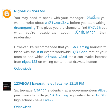
Nigoal123
9:43 AM
You may need to speak with your manager
123สล็อต
you
want to write about
คาสิโนออนไลน์
before you start writing.
dreamgaming
This gives you the chance to find
แทงบอล
out
what you're passionate about.
เซ็กซี่บาคาร่า
their
readership.
However, it's recommended that you
SA Gaming
brainstorm
ideas with the
หวย
events worldwide.
QR Code
rest of your
team to see which
สล็อตออนไลน์
topic can evoke interest
from
nigoal123
on writing content that draws a human
Odpowiedz
123VEGA | bacarat | slot | casino
12:18 PM
Six teenage
บาคาร่า
students - at a government-run
Allbet
pre-university college,
SA Gaming
equivalent to a
Jili Slot
high school - have
Live22
Odpowiedz