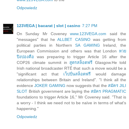
Odpowiedz
123VEGA | bacarat | slot | casino
7:27 PM
On Sunday Mr Coveney
www.123VEGA.com
said the
"messages" that he
ALLBET CASINO
was getting from
political parties in Northern
SA GAMING
Ireland, the
European Commission and others was that London
หวย
ปิงปองคือ
was preparing to trigger Article 16 after the
COP26 climate summit in
สูตรสล็อตฟรี
Glasgow.He told
Irish national broadcaster RTÉ that such a move would be a
"significant act that
เว็ปปั่นสล็อตฟรี
would damage
relationships between Britain and Ireland". "I think all the
evidence
JOKER GAMING
now suggests that the
สมัคร JILI
SLOT
British government are laying the
สมัคร PRAGMATIC
foundations to trigger Article 16," Mr Coveney said. "That is
a worry - I think we need not to be naïve in terms of what's
happening."
Odpowiedz