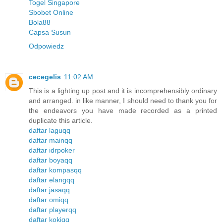
Togel Singapore
Sbobet Online
Bola88
Capsa Susun
Odpowiedz
cecegelis
11:02 AM
This is a lighting up post and it is incomprehensibly ordinary
and arranged. in like manner, I should need to thank you for
the endeavors you have made recorded as a printed
duplicate this article.
daftar laguqq
daftar mainqq
daftar idrpoker
daftar boyaqq
daftar kompasqq
daftar elangqq
daftar jasaqq
daftar omiqq
daftar playerqq
daftar kokiqq