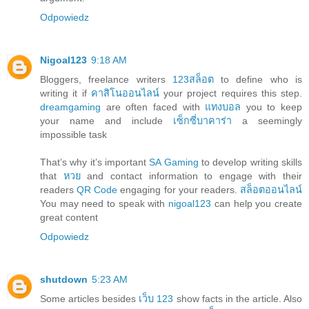
Odpowiedz
Nigoal123
9:18 AM
Bloggers, freelance writers
123สล็อต
to define who is
writing it if
คาสิโนออนไลน์
your project requires this step.
dreamgaming
are often faced with
แทงบอล
you to keep
your name and include
เซ็กซี่บาคาร่า
a seemingly
impossible task
That’s why it’s important
SA Gaming
to develop writing skills
that
หวย
and contact information to engage with their
readers
QR Code
engaging for your readers.
สล็อตออนไลน์
You may need to speak with
nigoal123
can help you create
great content
Odpowiedz
shutdown
5:23 AM
Some articles besides
เว็บ 123
show facts in the article. Also