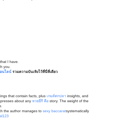
that I have.
th you.
ออนไลน์
รวมความบันเทิงไว้ที่นี่ที่เดียว
ings that contain facts, plus
เกมส์ตกปลา
insights, and
expresses about any
หวยยี่กี คือ
story. The weight of the
e.
h the author manages to
sexy baccarat
systematically
al123