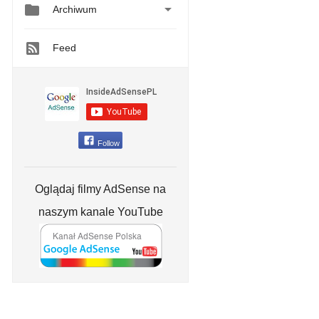


Archiwum
Feed
Follow
Oglądaj filmy AdSense na
naszym kanale YouTube