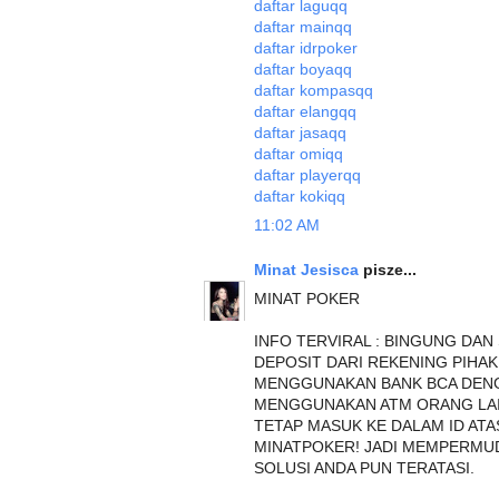
daftar laguqq
daftar mainqq
daftar idrpoker
daftar boyaqq
daftar kompasqq
daftar elangqq
daftar jasaqq
daftar omiqq
daftar playerqq
daftar kokiqq
11:02 AM
Minat Jesisca
pisze...
MINAT POKER
INFO TERVIRAL : BINGUNG DA
DEPOSIT DARI REKENING PIHAK
MENGGUNAKAN BANK BCA DENGA
MENGGUNAKAN ATM ORANG LAIN
TETAP MASUK KE DALAM ID ATAS
MINATPOKER! JADI MEMPERMUD
SOLUSI ANDA PUN TERATASI.