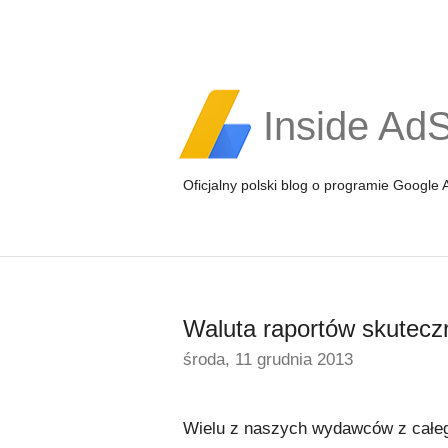
Inside Ad
Oficjalny polski blog o programie Google
Waluta raportów skutecz
środa, 11 grudnia 2013
Wielu z naszych wydawców z całego