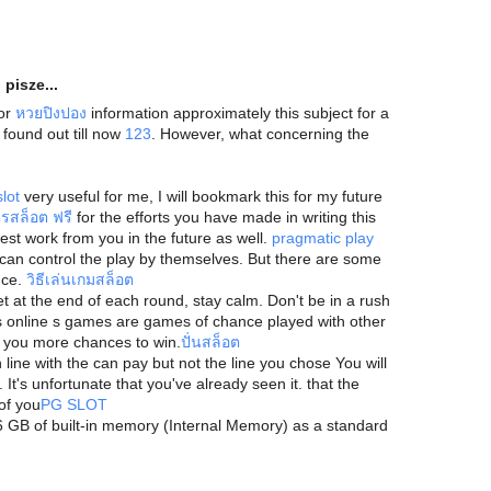
o
pisze...
for
หวยปิงปอง
information approximately this subject for a
 found out till now
123
. However, what concerning the
 slot
very useful for me, I will bookmark this for my future
ตรสล็อต ฟรี
for the efforts you have made in writing this
est work from you in the future as well.
pragmatic play
can control the play by themselves. But there are some
nce.
วิธีเล่นเกมสล็อต
 at the end of each round, stay calm. Don't be in a rush
As online s games are games of chance played with other
es you more chances to win.
ปั่นสล็อต
 line with the can pay but not the line you chose You will
It's unfortunate that you've already seen it. that the
 of you
PG SLOT
 GB of built-in memory (Internal Memory) as a standard