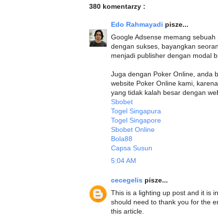
380 komentarzy :
Edo Rahmayadi
pisze...
Google Adsense memang sebuah pr
dengan sukses, bayangkan seora
menjadi publisher dengan modal bl
Juga dengan Poker Online, anda 
website Poker Online kami, kare
yang tidak kalah besar dengan web
Sbobet
Togel Singapura
Togel Singapore
Sbobet Online
Bola88
Capsa Susun
5:04 AM
cecegelis
pisze...
This is a lighting up post and it i
should need to thank you for the 
this article.