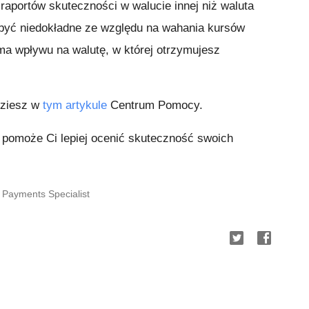
raportów skuteczności w walucie innej niż waluta
 być niedokładne ze względu na wahania kursów
ma wpływu na walutę, w której otrzymujesz
jdziesz w
tym artykule
Centrum Pomocy.
 pomoże Ci lepiej ocenić skuteczność swoich
 Payments Specialist