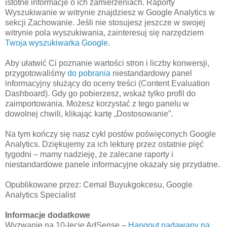
istotne informacje o ich zamierzeniach. Raporty
Wyszukiwanie w witrynie znajdziesz w Google Analytics w
sekcji Zachowanie. Jeśli nie stosujesz jeszcze w swojej
witrynie pola wyszukiwania, zainteresuj się narzędziem
Twoja wyszukiwarka Google
.
Aby ułatwić Ci poznanie wartości stron i liczby konwersji,
przygotowaliśmy
do pobrania
niestandardowy panel
informacyjny służący do oceny treści (Content Evaluation
Dashboard). Gdy go pobierzesz, wskaż tylko profil do
zaimportowania. Możesz korzystać z tego panelu w
dowolnej chwili, klikając kartę „Dostosowanie”.
Na tym kończy się nasz cykl postów poświęconych Google
Analytics. Dziękujemy za ich lekturę przez ostatnie pięć
tygodni – mamy nadzieję, że zalecane raporty i
niestandardowe panele informacyjne okazały się przydatne.
Opublikowane przez: Cemal Buyukgokcesu, Google
Analytics Specialist
Informacje dodatkowe
Wyzwanie na 10-lecie AdSense –
Hangout nadawany na