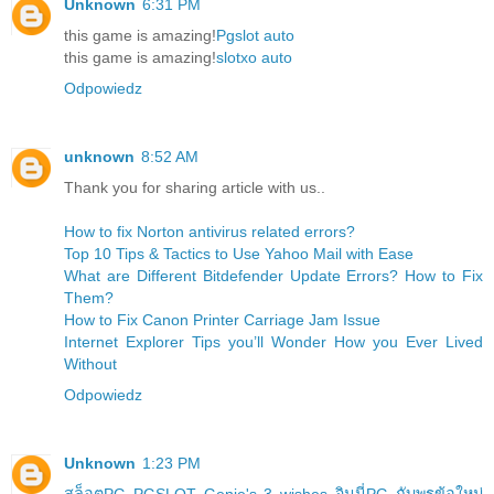
Unknown
6:31 PM
this game is amazing!
Pgslot auto
this game is amazing!
slotxo auto
Odpowiedz
unknown
8:52 AM
Thank you for sharing article with us..
How to fix Norton antivirus related errors?
Top 10 Tips & Tactics to Use Yahoo Mail with Ease
What are Different Bitdefender Update Errors? How to Fix
Them?
How to Fix Canon Printer Carriage Jam Issue
Internet Explorer Tips you’ll Wonder How you Ever Lived
Without
Odpowiedz
Unknown
1:23 PM
สล็อตPG PGSLOT Genie's 3 wishes จินนี่PG กับพรข้อใหม่