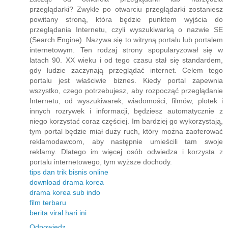
przeglądarki? Zwykle po otwarciu przeglądarki zostaniesz
powitany stroną, która będzie punktem wyjścia do
przeglądania Internetu, czyli wyszukiwarką o nazwie SE
(Search Engine). Nazywa się to witryną portalu lub portalem
internetowym. Ten rodzaj strony spopularyzował się w
latach 90. XX wieku i od tego czasu stał się standardem,
gdy ludzie zaczynają przeglądać internet. Celem tego
portalu jest właściwie biznes. Kiedy portal zapewnia
wszystko, czego potrzebujesz, aby rozpocząć przeglądanie
Internetu, od wyszukiwarek, wiadomości, filmów, plotek i
innych rozrywek i informacji, będziesz automatycznie z
niego korzystać coraz częściej. Im bardziej go wykorzystają,
tym portal będzie miał duży ruch, który można zaoferować
reklamodawcom, aby następnie umieścili tam swoje
reklamy. Dlatego im więcej osób odwiedza i korzysta z
portalu internetowego, tym wyższe dochody.
tips dan trik bisnis online
download drama korea
drama korea sub indo
film terbaru
berita viral hari ini
Odpowiedz