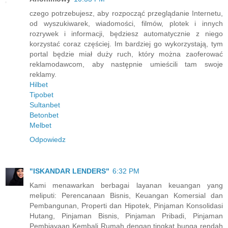
czego potrzebujesz, aby rozpocząć przeglądanie Internetu,
od wyszukiwarek, wiadomości, filmów, plotek i innych
rozrywek i informacji, będziesz automatycznie z niego
korzystać coraz częściej. Im bardziej go wykorzystają, tym
portal będzie miał duży ruch, który można zaoferować
reklamodawcom, aby następnie umieścili tam swoje
reklamy.
Hilbet
Tipobet
Sultanbet
Betonbet
Melbet
Odpowiedz
"ISKANDAR LENDERS"
6:32 PM
Kami menawarkan berbagai layanan keuangan yang
meliputi: Perencanaan Bisnis, Keuangan Komersial dan
Pembangunan, Properti dan Hipotek, Pinjaman Konsolidasi
Hutang, Pinjaman Bisnis, Pinjaman Pribadi, Pinjaman
Pembiayaan Kembali Rumah dengan tingkat bunga rendah