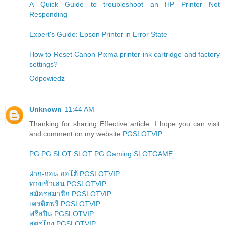
A Quick Guide to troubleshoot an HP Printer Not
Responding
Expert's Guide: Epson Printer in Error State
How to Reset Canon Pixma printer ink cartridge and factory
settings?
Odpowiedz
Unknown
11:44 AM
Thanking for sharing Effective article. I hope you can visit
and comment on my website
PGSLOTVIP
PG
PG SLOT
SLOT
PG Gaming
SLOTGAME
ฝาก-ถอน ออโต้ PGSLOTVIP
ทางเข้าเล่น PGSLOTVIP
สมัครสมาชิก PGSLOTVIP
เครดิตฟรี PGSLOTVIP
ฟรีสปิน PGSLOTVIP
สูตรโกง PGSLOTVIP