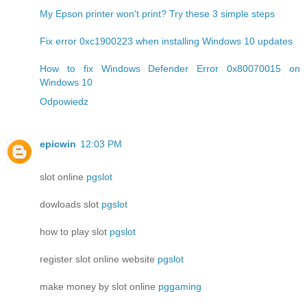
My Epson printer won't print? Try these 3 simple steps
Fix error 0xc1900223 when installing Windows 10 updates
How to fix Windows Defender Error 0x80070015 on
Windows 10
Odpowiedz
epicwin
12:03 PM
slot online
pgslot
dowloads slot
pgslot
how to play slot
pgslot
register slot online website
pgslot
make money by slot online
pggaming