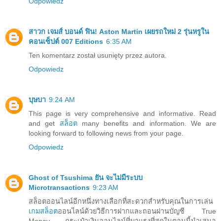
Odpowiedz
สาวก เจมส์ บอนด์ ฟิน! Aston Martin เผยรถใหม่ 2 รุ่นหรูใน
คอนเซ็ปต์ 007 Editions
6:35 AM
Ten komentarz został usunięty przez autora.
Odpowiedz
บุษบา
9:24 AM
This page is very comprehensive and informative. Read
and get
สล็อต
many benefits and information. We are
looking forward to following news from your page.
Odpowiedz
Ghost of Tsushima ยัน จะไม่มีระบบ
Microtransactions
9:23 AM
สล็อตออนไลน์อีกหนึ่งทางเลือกที่สะดวกสำหรับคุณในการเล่น
เกมสล็อต
ออนไลน์ด้วยวิธีการฝากและถอนผ่านบัญชี True
Money กระเป๋าเงินออนไลน์ที่มาแรงที่สุดในตอนนี้นำเสนอ