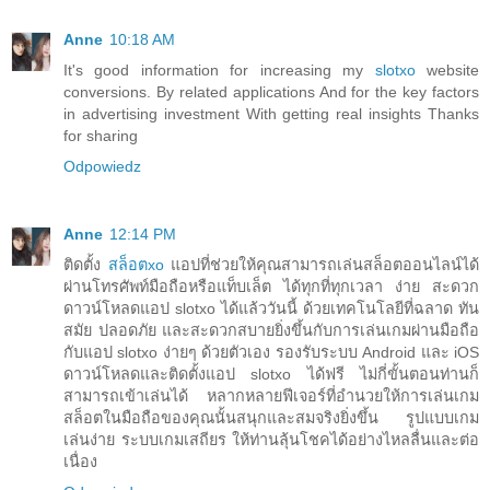
Anne
10:18 AM
It's good information for increasing my
slotxo
website
conversions. By related applications And for the key factors
in advertising investment With getting real insights Thanks
for sharing
Odpowiedz
Anne
12:14 PM
ติดตั้ง
สล็อตxo
แอปที่ช่วยให้คุณสามารถเล่นสล็อตออนไลน์ได้
ผ่านโทรศัพท์มือถือหรือแท็บเล็ต ได้ทุกที่ทุกเวลา ง่าย สะดวก
ดาวน์โหลดแอป slotxo ได้แล้ววันนี้ ด้วยเทคโนโลยีที่ฉลาด ทัน
สมัย ปลอดภัย และสะดวกสบายยิ่งขึ้นกับการเล่นเกมผ่านมือถือ
กับแอป slotxo ง่ายๆ ด้วยตัวเอง รองรับระบบ Android และ iOS
ดาวน์โหลดและติดตั้งแอป slotxo ได้ฟรี ไม่กี่ขั้นตอนท่านก็
สามารถเข้าเล่นได้ หลากหลายฟีเจอร์ที่อำนวยให้การเล่นเกม
สล็อตในมือถือของคุณนั้นสนุกและสมจริงยิ่งขึ้น รูปแบบเกม
เล่นง่าย ระบบเกมเสถียร ให้ท่านลุ้นโชคได้อย่างไหลลื่นและต่อ
เนื่อง