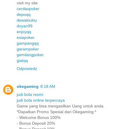
visit my site
cerdaspoker
depoqq
dewakiukiu
doyan99
enjoyqq
esiapoker
gampangqq
garampoker
gemilangpoker
giatqq
Odpowiedz
okegaming
8:18 AM
judi bola resmi
judi bola online terpercaya
Game yang bisa mengasilkan Uang untuk anda.
*Dapatkan Promo Spesial dari Okegaming:*
- Welcome Bonus 100%
- Bonus Deposit 20%