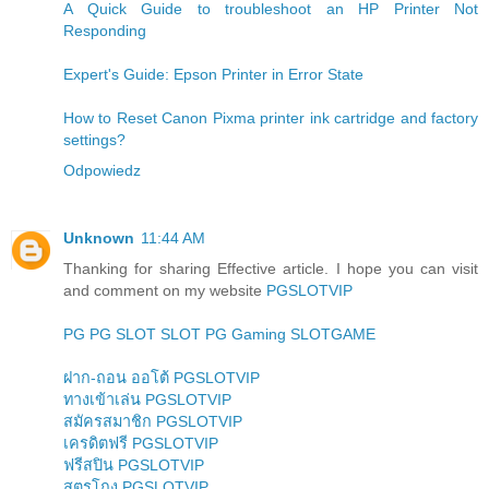
A Quick Guide to troubleshoot an HP Printer Not
Responding
Expert's Guide: Epson Printer in Error State
How to Reset Canon Pixma printer ink cartridge and factory
settings?
Odpowiedz
Unknown
11:44 AM
Thanking for sharing Effective article. I hope you can visit
and comment on my website
PGSLOTVIP
PG
PG SLOT
SLOT
PG Gaming
SLOTGAME
ฝาก-ถอน ออโต้ PGSLOTVIP
ทางเข้าเล่น PGSLOTVIP
สมัครสมาชิก PGSLOTVIP
เครดิตฟรี PGSLOTVIP
ฟรีสปิน PGSLOTVIP
สูตรโกง PGSLOTVIP