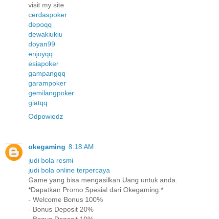
visit my site
cerdaspoker
depoqq
dewakiukiu
doyan99
enjoyqq
esiapoker
gampangqq
garampoker
gemilangpoker
giatqq
Odpowiedz
okegaming
8:18 AM
judi bola resmi
judi bola online terpercaya
Game yang bisa mengasilkan Uang untuk anda.
*Dapatkan Promo Spesial dari Okegaming:*
- Welcome Bonus 100%
- Bonus Deposit 20%