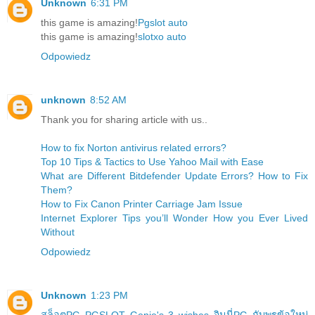
Unknown
6:31 PM
this game is amazing!
Pgslot auto
this game is amazing!
slotxo auto
Odpowiedz
unknown
8:52 AM
Thank you for sharing article with us..
How to fix Norton antivirus related errors?
Top 10 Tips & Tactics to Use Yahoo Mail with Ease
What are Different Bitdefender Update Errors? How to Fix
Them?
How to Fix Canon Printer Carriage Jam Issue
Internet Explorer Tips you’ll Wonder How you Ever Lived
Without
Odpowiedz
Unknown
1:23 PM
สล็อตPG PGSLOT Genie's 3 wishes จินนี่PG กับพรข้อใหม่