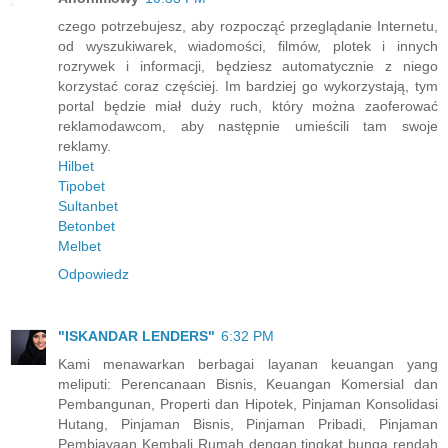
czego potrzebujesz, aby rozpocząć przeglądanie Internetu,
od wyszukiwarek, wiadomości, filmów, plotek i innych
rozrywek i informacji, będziesz automatycznie z niego
korzystać coraz częściej. Im bardziej go wykorzystają, tym
portal będzie miał duży ruch, który można zaoferować
reklamodawcom, aby następnie umieścili tam swoje
reklamy.
Hilbet
Tipobet
Sultanbet
Betonbet
Melbet
Odpowiedz
"ISKANDAR LENDERS"
6:32 PM
Kami menawarkan berbagai layanan keuangan yang
meliputi: Perencanaan Bisnis, Keuangan Komersial dan
Pembangunan, Properti dan Hipotek, Pinjaman Konsolidasi
Hutang, Pinjaman Bisnis, Pinjaman Pribadi, Pinjaman
Pembiayaan Kembali Rumah dengan tingkat bunga rendah