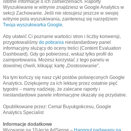
istotne informacje o ich zamierzeniach. Raporty
Wyszukiwanie w witrynie znajdziesz w Google Analytics w
sekcji Zachowanie. Jeśli nie stosujesz jeszcze w swojej
witrynie pola wyszukiwania, zainteresuj się narzędziem
Twoja wyszukiwarka Google
.
Aby ułatwić Ci poznanie wartości stron i liczby konwersji,
przygotowaliśmy
do pobrania
niestandardowy panel
informacyjny służący do oceny treści (Content Evaluation
Dashboard). Gdy go pobierzesz, wskaż tylko profil do
zaimportowania. Możesz korzystać z tego panelu w
dowolnej chwili, klikając kartę „Dostosowanie”.
Na tym kończy się nasz cykl postów poświęconych Google
Analytics. Dziękujemy za ich lekturę przez ostatnie pięć
tygodni – mamy nadzieję, że zalecane raporty i
niestandardowe panele informacyjne okazały się przydatne.
Opublikowane przez: Cemal Buyukgokcesu, Google
Analytics Specialist
Informacje dodatkowe
Wyzwanie na 10-lecie AdSense –
Hangout nadawany na