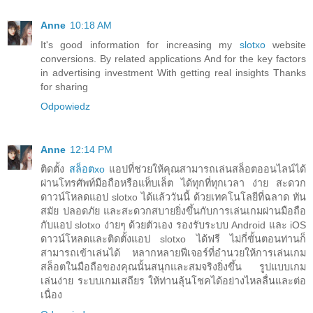
Anne
10:18 AM
It's good information for increasing my
slotxo
website
conversions. By related applications And for the key factors
in advertising investment With getting real insights Thanks
for sharing
Odpowiedz
Anne
12:14 PM
ติดตั้ง
สล็อตxo
แอปที่ช่วยให้คุณสามารถเล่นสล็อตออนไลน์ได้
ผ่านโทรศัพท์มือถือหรือแท็บเล็ต ได้ทุกที่ทุกเวลา ง่าย สะดวก
ดาวน์โหลดแอป slotxo ได้แล้ววันนี้ ด้วยเทคโนโลยีที่ฉลาด ทัน
สมัย ปลอดภัย และสะดวกสบายยิ่งขึ้นกับการเล่นเกมผ่านมือถือ
กับแอป slotxo ง่ายๆ ด้วยตัวเอง รองรับระบบ Android และ iOS
ดาวน์โหลดและติดตั้งแอป slotxo ได้ฟรี ไม่กี่ขั้นตอนท่านก็
สามารถเข้าเล่นได้ หลากหลายฟีเจอร์ที่อำนวยให้การเล่นเกม
สล็อตในมือถือของคุณนั้นสนุกและสมจริงยิ่งขึ้น รูปแบบเกม
เล่นง่าย ระบบเกมเสถียร ให้ท่านลุ้นโชคได้อย่างไหลลื่นและต่อ
เนื่อง