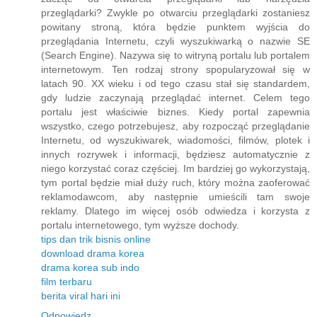
przeglądarki? Zwykle po otwarciu przeglądarki zostaniesz
powitany stroną, która będzie punktem wyjścia do
przeglądania Internetu, czyli wyszukiwarką o nazwie SE
(Search Engine). Nazywa się to witryną portalu lub portalem
internetowym. Ten rodzaj strony spopularyzował się w
latach 90. XX wieku i od tego czasu stał się standardem,
gdy ludzie zaczynają przeglądać internet. Celem tego
portalu jest właściwie biznes. Kiedy portal zapewnia
wszystko, czego potrzebujesz, aby rozpocząć przeglądanie
Internetu, od wyszukiwarek, wiadomości, filmów, plotek i
innych rozrywek i informacji, będziesz automatycznie z
niego korzystać coraz częściej. Im bardziej go wykorzystają,
tym portal będzie miał duży ruch, który można zaoferować
reklamodawcom, aby następnie umieścili tam swoje
reklamy. Dlatego im więcej osób odwiedza i korzysta z
portalu internetowego, tym wyższe dochody.
tips dan trik bisnis online
download drama korea
drama korea sub indo
film terbaru
berita viral hari ini
Odpowiedz