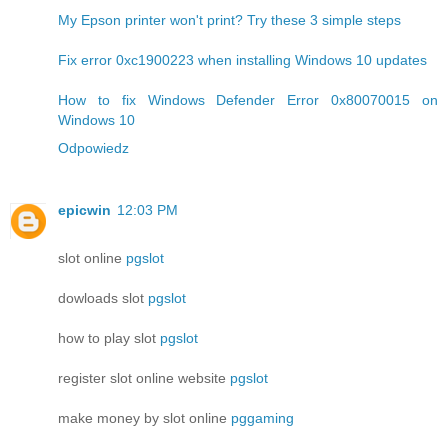
My Epson printer won't print? Try these 3 simple steps
Fix error 0xc1900223 when installing Windows 10 updates
How to fix Windows Defender Error 0x80070015 on
Windows 10
Odpowiedz
epicwin
12:03 PM
slot online
pgslot
dowloads slot
pgslot
how to play slot
pgslot
register slot online website
pgslot
make money by slot online
pggaming