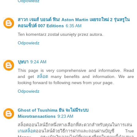
Odpowiedz
สาวก เจมส์ บอนด์ ฟิน! Aston Martin เผยรถใหม่ 2 รุ่นหรูใน
คอนเซ็ปต์ 007 Editions
6:35 AM
Ten komentarz został usunięty przez autora.
Odpowiedz
บุษบา
9:24 AM
This page is very comprehensive and informative. Read
and get
สล็อต
many benefits and information. We are
looking forward to following news from your page.
Odpowiedz
Ghost of Tsushima ยัน จะไม่มีระบบ
Microtransactions
9:23 AM
สล็อตออนไลน์อีกหนึ่งทางเลือกที่สะดวกสำหรับคุณในการเล่น
เกมสล็อต
ออนไลน์ด้วยวิธีการฝากและถอนผ่านบัญชี True
Money กระเป๋าเงินออนไลน์ที่มาแรงที่สุดในตอนนี้นำเสนอ