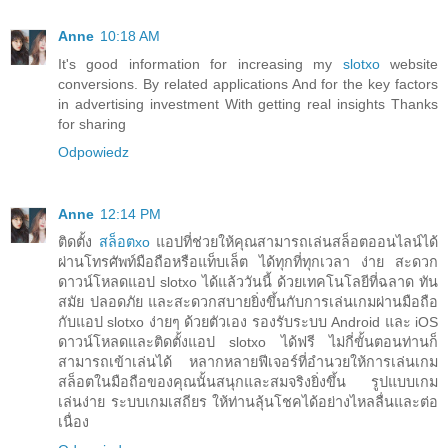
Anne
10:18 AM
It's good information for increasing my
slotxo
website
conversions. By related applications And for the key factors
in advertising investment With getting real insights Thanks
for sharing
Odpowiedz
Anne
12:14 PM
ติดตั้ง
สล็อตxo
แอปที่ช่วยให้คุณสามารถเล่นสล็อตออนไลน์ได้
ผ่านโทรศัพท์มือถือหรือแท็บเล็ต ได้ทุกที่ทุกเวลา ง่าย สะดวก
ดาวน์โหลดแอป slotxo ได้แล้ววันนี้ ด้วยเทคโนโลยีที่ฉลาด ทัน
สมัย ปลอดภัย และสะดวกสบายยิ่งขึ้นกับการเล่นเกมผ่านมือถือ
กับแอป slotxo ง่ายๆ ด้วยตัวเอง รองรับระบบ Android และ iOS
ดาวน์โหลดและติดตั้งแอป slotxo ได้ฟรี ไม่กี่ขั้นตอนท่านก็
สามารถเข้าเล่นได้ หลากหลายฟีเจอร์ที่อำนวยให้การเล่นเกม
สล็อตในมือถือของคุณนั้นสนุกและสมจริงยิ่งขึ้น รูปแบบเกม
เล่นง่าย ระบบเกมเสถียร ให้ท่านลุ้นโชคได้อย่างไหลลื่นและต่อ
เนื่อง