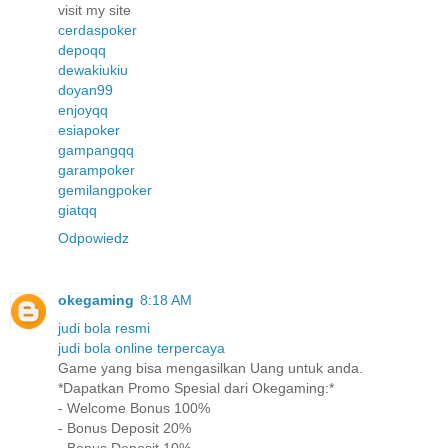
visit my site
cerdaspoker
depoqq
dewakiukiu
doyan99
enjoyqq
esiapoker
gampangqq
garampoker
gemilangpoker
giatqq
Odpowiedz
okegaming
8:18 AM
judi bola resmi
judi bola online terpercaya
Game yang bisa mengasilkan Uang untuk anda.
*Dapatkan Promo Spesial dari Okegaming:*
- Welcome Bonus 100%
- Bonus Deposit 20%