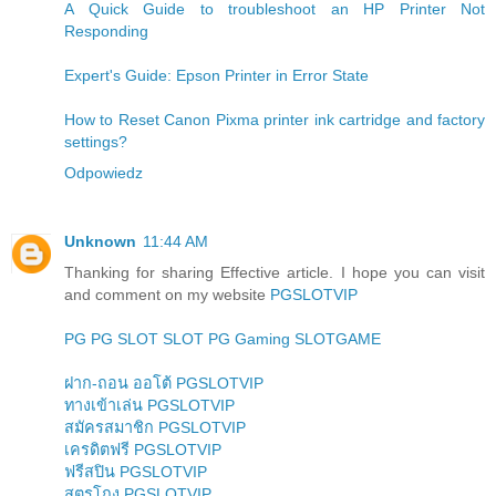
A Quick Guide to troubleshoot an HP Printer Not
Responding
Expert's Guide: Epson Printer in Error State
How to Reset Canon Pixma printer ink cartridge and factory
settings?
Odpowiedz
Unknown
11:44 AM
Thanking for sharing Effective article. I hope you can visit
and comment on my website
PGSLOTVIP
PG
PG SLOT
SLOT
PG Gaming
SLOTGAME
ฝาก-ถอน ออโต้ PGSLOTVIP
ทางเข้าเล่น PGSLOTVIP
สมัครสมาชิก PGSLOTVIP
เครดิตฟรี PGSLOTVIP
ฟรีสปิน PGSLOTVIP
สูตรโกง PGSLOTVIP