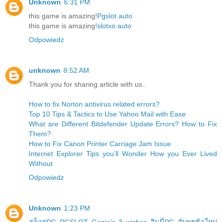
Unknown
6:31 PM
this game is amazing!
Pgslot auto
this game is amazing!
slotxo auto
Odpowiedz
unknown
8:52 AM
Thank you for sharing article with us..
How to fix Norton antivirus related errors?
Top 10 Tips & Tactics to Use Yahoo Mail with Ease
What are Different Bitdefender Update Errors? How to Fix
Them?
How to Fix Canon Printer Carriage Jam Issue
Internet Explorer Tips you’ll Wonder How you Ever Lived
Without
Odpowiedz
Unknown
1:23 PM
สล็อตPG PGSLOT Genie's 3 wishes จินนี่PG กับพรข้อใหม่