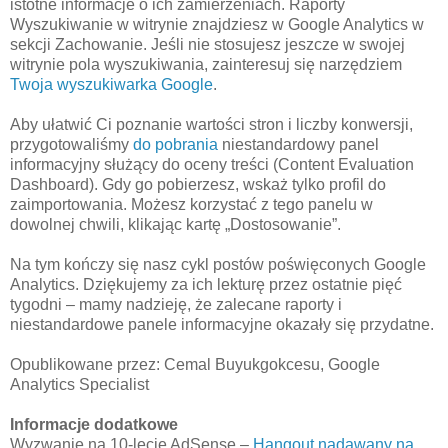
istotne informacje o ich zamierzeniach. Raporty
Wyszukiwanie w witrynie znajdziesz w Google Analytics w
sekcji Zachowanie. Jeśli nie stosujesz jeszcze w swojej
witrynie pola wyszukiwania, zainteresuj się narzędziem
Twoja wyszukiwarka Google
.
Aby ułatwić Ci poznanie wartości stron i liczby konwersji,
przygotowaliśmy
do pobrania
niestandardowy panel
informacyjny służący do oceny treści (Content Evaluation
Dashboard). Gdy go pobierzesz, wskaż tylko profil do
zaimportowania. Możesz korzystać z tego panelu w
dowolnej chwili, klikając kartę „Dostosowanie”.
Na tym kończy się nasz cykl postów poświęconych Google
Analytics. Dziękujemy za ich lekturę przez ostatnie pięć
tygodni – mamy nadzieję, że zalecane raporty i
niestandardowe panele informacyjne okazały się przydatne.
Opublikowane przez: Cemal Buyukgokcesu, Google
Analytics Specialist
Informacje dodatkowe
Wyzwanie na 10-lecie AdSense –
Hangout nadawany na