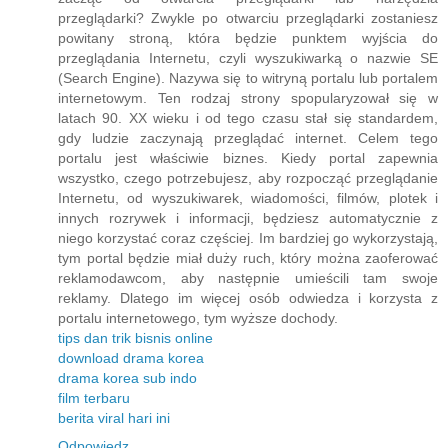
przeglądarki? Zwykle po otwarciu przeglądarki zostaniesz
powitany stroną, która będzie punktem wyjścia do
przeglądania Internetu, czyli wyszukiwarką o nazwie SE
(Search Engine). Nazywa się to witryną portalu lub portalem
internetowym. Ten rodzaj strony spopularyzował się w
latach 90. XX wieku i od tego czasu stał się standardem,
gdy ludzie zaczynają przeglądać internet. Celem tego
portalu jest właściwie biznes. Kiedy portal zapewnia
wszystko, czego potrzebujesz, aby rozpocząć przeglądanie
Internetu, od wyszukiwarek, wiadomości, filmów, plotek i
innych rozrywek i informacji, będziesz automatycznie z
niego korzystać coraz częściej. Im bardziej go wykorzystają,
tym portal będzie miał duży ruch, który można zaoferować
reklamodawcom, aby następnie umieścili tam swoje
reklamy. Dlatego im więcej osób odwiedza i korzysta z
portalu internetowego, tym wyższe dochody.
tips dan trik bisnis online
download drama korea
drama korea sub indo
film terbaru
berita viral hari ini
Odpowiedz