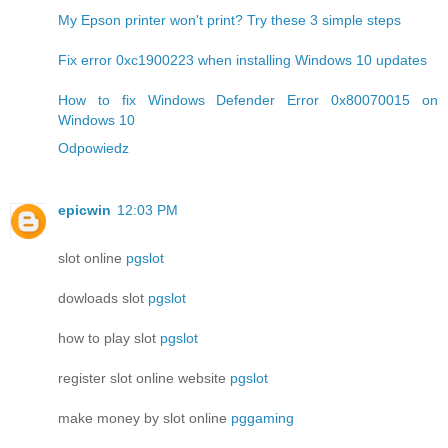
My Epson printer won't print? Try these 3 simple steps
Fix error 0xc1900223 when installing Windows 10 updates
How to fix Windows Defender Error 0x80070015 on
Windows 10
Odpowiedz
epicwin
12:03 PM
slot online
pgslot
dowloads slot
pgslot
how to play slot
pgslot
register slot online website
pgslot
make money by slot online
pggaming