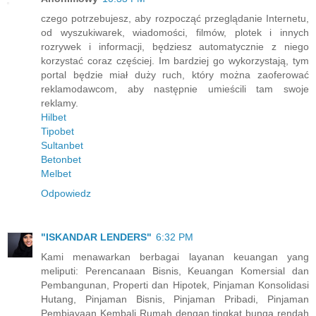
czego potrzebujesz, aby rozpocząć przeglądanie Internetu,
od wyszukiwarek, wiadomości, filmów, plotek i innych
rozrywek i informacji, będziesz automatycznie z niego
korzystać coraz częściej. Im bardziej go wykorzystają, tym
portal będzie miał duży ruch, który można zaoferować
reklamodawcom, aby następnie umieścili tam swoje
reklamy.
Hilbet
Tipobet
Sultanbet
Betonbet
Melbet
Odpowiedz
"ISKANDAR LENDERS"
6:32 PM
Kami menawarkan berbagai layanan keuangan yang
meliputi: Perencanaan Bisnis, Keuangan Komersial dan
Pembangunan, Properti dan Hipotek, Pinjaman Konsolidasi
Hutang, Pinjaman Bisnis, Pinjaman Pribadi, Pinjaman
Pembiayaan Kembali Rumah dengan tingkat bunga rendah