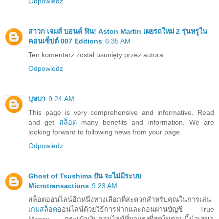
Odpowiedz
สาวก เจมส์ บอนด์ ฟิน! Aston Martin เผยรถใหม่ 2 รุ่นหรูใน
คอนเซ็ปต์ 007 Editions
6:35 AM
Ten komentarz został usunięty przez autora.
Odpowiedz
บุษบา
9:24 AM
This page is very comprehensive and informative. Read
and get
สล็อต
many benefits and information. We are
looking forward to following news from your page.
Odpowiedz
Ghost of Tsushima ยัน จะไม่มีระบบ
Microtransactions
9:23 AM
สล็อตออนไลน์อีกหนึ่งทางเลือกที่สะดวกสำหรับคุณในการเล่น
เกมสล็อต
ออนไลน์ด้วยวิธีการฝากและถอนผ่านบัญชี True
Money กระเป๋าเงินออนไลน์ที่มาแรงที่สุดในตอนนี้นำเสนอ