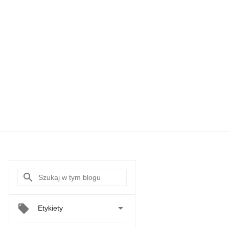

Etykiety