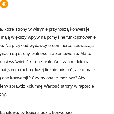
a, które strony w witrynie przynoszą konwersje i
i mają większy wpływ na pomyślne funkcjonowanie
iowe. Na przykład wydawcy e-commerce zauważają
rynach są strony płatności za zamówienie. Ma to
usi wyświetlić stronę płatności, zanim dokona
atężeniu ruchu (dużej liczbie odsłon), ale o małej
 one konwersji? Czy byłoby to możliwe? Aby
jpierw sprawdź kolumnę Wartość strony w raporcie
ony.
okanałowe, by lepiej śledzić konwersje