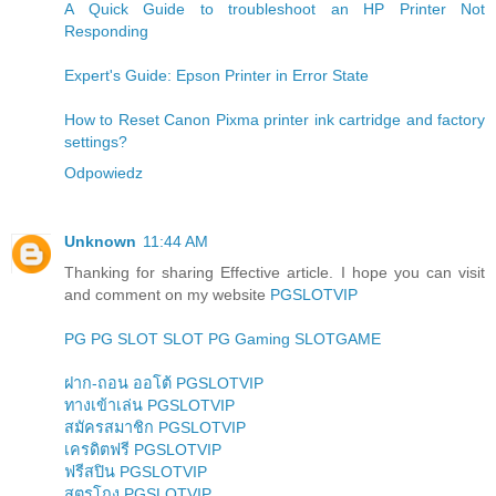
A Quick Guide to troubleshoot an HP Printer Not
Responding
Expert's Guide: Epson Printer in Error State
How to Reset Canon Pixma printer ink cartridge and factory
settings?
Odpowiedz
Unknown
11:44 AM
Thanking for sharing Effective article. I hope you can visit
and comment on my website
PGSLOTVIP
PG
PG SLOT
SLOT
PG Gaming
SLOTGAME
ฝาก-ถอน ออโต้ PGSLOTVIP
ทางเข้าเล่น PGSLOTVIP
สมัครสมาชิก PGSLOTVIP
เครดิตฟรี PGSLOTVIP
ฟรีสปิน PGSLOTVIP
สูตรโกง PGSLOTVIP