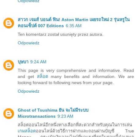
Odpowiedz
สาวก เจมส์ บอนด์ ฟิน! Aston Martin เผยรถใหม่ 2 รุ่นหรูใน
คอนเซ็ปต์ 007 Editions
6:35 AM
Ten komentarz został usunięty przez autora.
Odpowiedz
บุษบา
9:24 AM
This page is very comprehensive and informative. Read
and get
สล็อต
many benefits and information. We are
looking forward to following news from your page.
Odpowiedz
Ghost of Tsushima ยัน จะไม่มีระบบ
Microtransactions
9:23 AM
สล็อตออนไลน์อีกหนึ่งทางเลือกที่สะดวกสำหรับคุณในการเล่น
เกมสล็อต
ออนไลน์ด้วยวิธีการฝากและถอนผ่านบัญชี True
Money กระเป๋าเงินออนไลน์ที่มาแรงที่สุดในตอนนี้นำเสนอ