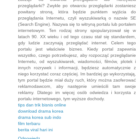
przeglądarki? Zwykle po otwarciu przeglądarki zostaniesz
powitany stroną, która będzie punktem wyjścia do
przeglądania Internetu, czyli wyszukiwarką o nazwie SE
(Search Engine). Nazywa się to witryną portalu lub portalem
internetowym. Ten rodzaj strony spopularyzował się w
latach 90. XX wieku i od tego czasu stał się standardem,
gdy ludzie zaczynają przeglądać internet. Celem tego
portalu jest właściwie biznes. Kiedy portal zapewnia
wszystko, czego potrzebujesz, aby rozpocząć przeglądanie
Internetu, od wyszukiwarek, wiadomości, filmów, plotek i
innych rozrywek i informacji, będziesz automatycznie z
niego korzystać coraz częściej. Im bardziej go wykorzystają,
tym portal będzie miał duży ruch, który można zaoferować
reklamodawcom, aby następnie umieścili tam swoje
reklamy. Dlatego im więcej osób odwiedza i korzysta z
portalu internetowego, tym wyższe dochody.
tips dan trik bisnis online
download drama korea
drama korea sub indo
film terbaru
berita viral hari ini
Odpowiedz