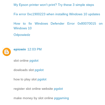
My Epson printer won't print? Try these 3 simple steps
Fix error 0xc1900223 when installing Windows 10 updates
How to fix Windows Defender Error 0x80070015 on
Windows 10
Odpowiedz
epicwin
12:03 PM
slot online
pgslot
dowloads slot
pgslot
how to play slot
pgslot
register slot online website
pgslot
make money by slot online
pggaming