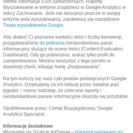
istotne informacje o ich zamierzeniach. Raporty
Wyszukiwanie w witrynie znajdziesz w Google Analytics w
sekcji Zachowanie. Jeśli nie stosujesz jeszcze w swojej
witrynie pola wyszukiwania, zainteresuj się narzędziem
Twoja wyszukiwarka Google
.
Aby ułatwić Ci poznanie wartości stron i liczby konwersji,
przygotowaliśmy
do pobrania
niestandardowy panel
informacyjny służący do oceny treści (Content Evaluation
Dashboard). Gdy go pobierzesz, wskaż tylko profil do
zaimportowania. Możesz korzystać z tego panelu w
dowolnej chwili, klikając kartę „Dostosowanie”.
Na tym kończy się nasz cykl postów poświęconych Google
Analytics. Dziękujemy za ich lekturę przez ostatnie pięć
tygodni – mamy nadzieję, że zalecane raporty i
niestandardowe panele informacyjne okazały się przydatne.
Opublikowane przez: Cemal Buyukgokcesu, Google
Analytics Specialist
Informacje dodatkowe
Wyzwanie na 10-lecie AdSense –
Hangout nadawany na