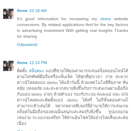
Anne
10:18 AM
It's good information for increasing my
slotxo
website
conversions. By related applications And for the key factors
in advertising investment With getting real insights Thanks
for sharing
Odpowiedz
Anne
12:14 PM
ติดตั้ง
สล็อตxo
แอปที่ช่วยให้คุณสามารถเล่นสล็อตออนไลน์ได้
ผ่านโทรศัพท์มือถือหรือแท็บเล็ต ได้ทุกที่ทุกเวลา ง่าย สะดวก
ดาวน์โหลดแอป slotxo ได้แล้ววันนี้ ด้วยเทคโนโลยีที่ฉลาด ทัน
สมัย ปลอดภัย และสะดวกสบายยิ่งขึ้นกับการเล่นเกมผ่านมือถือ
กับแอป slotxo ง่ายๆ ด้วยตัวเอง รองรับระบบ Android และ iOS
ดาวน์โหลดและติดตั้งแอป slotxo ได้ฟรี ไม่กี่ขั้นตอนท่านก็
สามารถเข้าเล่นได้ หลากหลายฟีเจอร์ที่อำนวยให้การเล่นเกม
สล็อตในมือถือของคุณนั้นสนุกและสมจริงยิ่งขึ้น รูปแบบเกม
เล่นง่าย ระบบเกมเสถียร ให้ท่านลุ้นโชคได้อย่างไหลลื่นและต่อ
เนื่อง