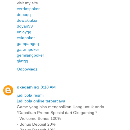
visit my site
cerdaspoker
depoqq
dewakiukiu
doyan99
enjoyqq
esiapoker
gampangqq
garampoker
gemilangpoker
giatqq
Odpowiedz
okegaming
8:18 AM
judi bola resmi
judi bola online terpercaya
Game yang bisa mengasilkan Uang untuk anda.
*Dapatkan Promo Spesial dari Okegaming:*
- Welcome Bonus 100%
- Bonus Deposit 20%