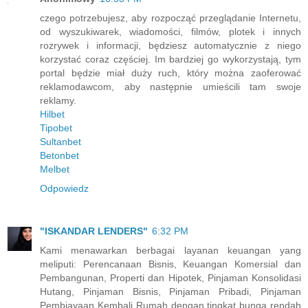
czego potrzebujesz, aby rozpocząć przeglądanie Internetu,
od wyszukiwarek, wiadomości, filmów, plotek i innych
rozrywek i informacji, będziesz automatycznie z niego
korzystać coraz częściej. Im bardziej go wykorzystają, tym
portal będzie miał duży ruch, który można zaoferować
reklamodawcom, aby następnie umieścili tam swoje
reklamy.
Hilbet
Tipobet
Sultanbet
Betonbet
Melbet
Odpowiedz
"ISKANDAR LENDERS"
6:32 PM
Kami menawarkan berbagai layanan keuangan yang
meliputi: Perencanaan Bisnis, Keuangan Komersial dan
Pembangunan, Properti dan Hipotek, Pinjaman Konsolidasi
Hutang, Pinjaman Bisnis, Pinjaman Pribadi, Pinjaman
Pembiayaan Kembali Rumah dengan tingkat bunga rendah