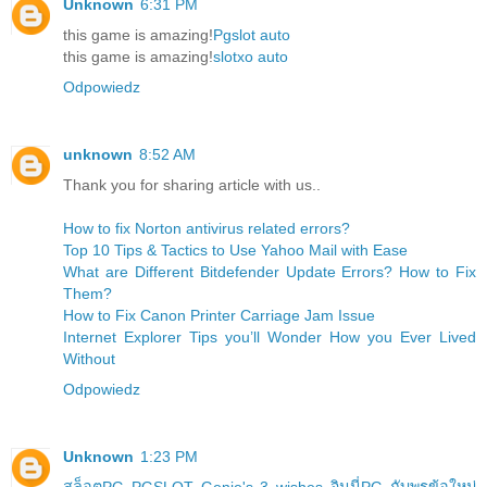
Unknown
6:31 PM
this game is amazing!
Pgslot auto
this game is amazing!
slotxo auto
Odpowiedz
unknown
8:52 AM
Thank you for sharing article with us..
How to fix Norton antivirus related errors?
Top 10 Tips & Tactics to Use Yahoo Mail with Ease
What are Different Bitdefender Update Errors? How to Fix
Them?
How to Fix Canon Printer Carriage Jam Issue
Internet Explorer Tips you’ll Wonder How you Ever Lived
Without
Odpowiedz
Unknown
1:23 PM
สล็อตPG PGSLOT Genie's 3 wishes จินนี่PG กับพรข้อใหม่