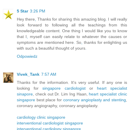
5 Star
3:26 PM
Hey there
,
Thanks for sharing this amazing blog
.
I will really
look forward to following all the teachings from this
knowledgeable content
.
One thing I would like you to know
that I
,
myself can easily relate to whatever the causes or
symptoms are mentioned here
.
So
,
thanks for enlighting us
with such a beautiful thought of yours
.
Odpowiedz
Vivek_Tank
7:57 AM
Thanks for the information. It's very useful. If any one is
looking for
singapore cardiologist
or
heart specialist
sinapore
, check out Dr. Lim Ing Haan,
heart specialist clinic
singapore
best place for
coronary angioplasty and stenting
,
coronary angiography, coronary angioplasty.
cardiology clinic singapore
interventional cardiologist singapore
interventional cardiology singapore