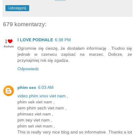
Udostępnij
679 komentarzy:
I LOVE PODHALE
6:38 PM
Ogromnie się cieszę, że dostałam informację . Trudno się
jednak w czerwcu zapisać na marzec. Dobrze, ze
przynajmiej rok się zgadza.
Odpowiedz
phim sex
6:03 AM
video phim xnxx viet nam
,
phim xek viet nam ,
sem phim sech viet nam ,
phimsez viet nam ,
pim sey viet nam ,
phim set viet mam ,
This is really very nice blog and so informative. Thanks a lot