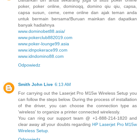
poker, poker online, dominoqq, domino qiu qiu, capsa,
capsa susun, ceme, ceme online dan ajak teman anda
untuk bermain bersama!Buruan mainkan dan dapatkan
banyak hadiahnya
www.dominobet88.asia/
www.pokerclub882019.com
www.poker-lounge99.asia
www.idnpokerace99.com
www.idndomino88.com
Odpowiedz
Smith John Live
6:13 AM
For carrying out the Laserjet Pro M15w Wireless Setup you
can follow the steps below. During the process of installation
of the driver, you can choose the connection type as
'wireless' to organize a printer connected wirelessly.
You can ring our support team @ +1-888-214-1820 and
clear away all your doubts regarding
HP Laserjet Pro M15w
Wireless Setup
.
Odpowiedz