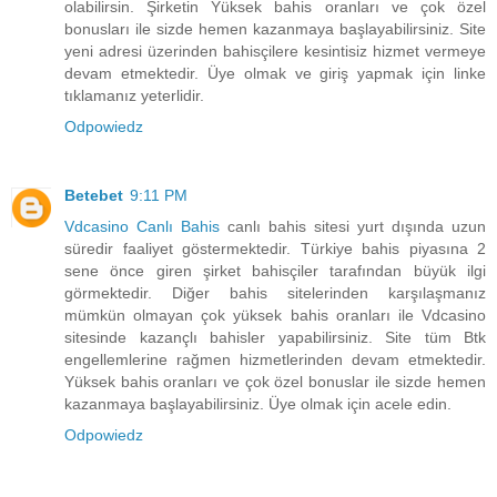
olabilirsin. Şirketin Yüksek bahis oranları ve çok özel
bonusları ile sizde hemen kazanmaya başlayabilirsiniz. Site
yeni adresi üzerinden bahisçilere kesintisiz hizmet vermeye
devam etmektedir. Üye olmak ve giriş yapmak için linke
tıklamanız yeterlidir.
Odpowiedz
Betebet
9:11 PM
Vdcasino Canlı Bahis
canlı bahis sitesi yurt dışında uzun
süredir faaliyet göstermektedir. Türkiye bahis piyasına 2
sene önce giren şirket bahisçiler tarafından büyük ilgi
görmektedir. Diğer bahis sitelerinden karşılaşmanız
mümkün olmayan çok yüksek bahis oranları ile Vdcasino
sitesinde kazançlı bahisler yapabilirsiniz. Site tüm Btk
engellemlerine rağmen hizmetlerinden devam etmektedir.
Yüksek bahis oranları ve çok özel bonuslar ile sizde hemen
kazanmaya başlayabilirsiniz. Üye olmak için acele edin.
Odpowiedz