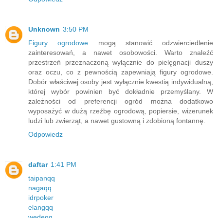
Unknown
3:50 PM
Figury ogrodowe
mogą stanowić odzwierciedlenie
zainteresowań, a nawet osobowości. Warto znaleźć
przestrzeń przeznaczoną wyłącznie do pielęgnacji duszy
oraz oczu, co z pewnością zapewniają figury ogrodowe.
Dobór właściwej osoby jest wyłącznie kwestią indywidualną,
której wybór powinien być dokładnie przemyślany. W
zależności od preferencji ogród można dodatkowo
wyposażyć w dużą rzeźbę ogrodową, popiersie, wizerunek
ludzi lub zwierząt, a nawet gustowną i zdobioną fontannę.
Odpowiedz
daftar
1:41 PM
taipanqq
nagaqq
idrpoker
elangqq
wedeqq