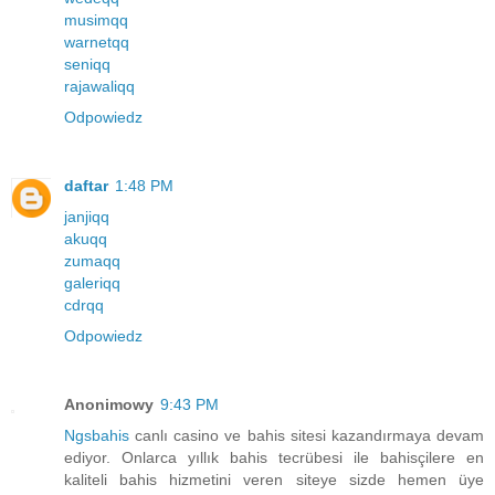
musimqq
warnetqq
seniqq
rajawaliqq
Odpowiedz
daftar
1:48 PM
janjiqq
akuqq
zumaqq
galeriqq
cdrqq
Odpowiedz
Anonimowy
9:43 PM
Ngsbahis
canlı casino ve bahis sitesi kazandırmaya devam
ediyor. Onlarca yıllık bahis tecrübesi ile bahisçilere en
kaliteli bahis hizmetini veren siteye sizde hemen üye