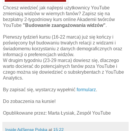
Chcesz wiedzieć jak najlepsi użytkownicy YouTube
zmieniają widzów w wiernych fanów? Zapisz się na
bezpłatny 2-tygodniowy kurs online Akademii twórców
YouTube
"Budowanie zaangażowania widzów"
.
Pierwszy tydzień kursu (16-22 marca) już się kończy i
poświęcony był budowaniu trwałych relacji z widzami i
świadomemu korzystaniu z danych demograficznych oraz
informacji o preferencjach widzów.
W drugim tygodniu (23-29 marca) dowiesz się, dlaczego
warto docierać do potencjalnych fanów poza YouTube i
czego można się dowiedzieć o subskrybentach z YouTube
Analytics.
By zapisać się, wystarczy wypełnić
formularz
.
Do zobaczenia na kursie!
Opublikowane przez: Marta Łysiak, Zespół YouTube
Inside AdSense Polska
at
15:22