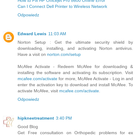
How to Fix HP Officejet Pro 8600 Offline Error
Can I Connect Dell Printer to Wireless Network
Odpowiedz
Edward Lewis
11:03 AM
Norton Setup : Get the ultimate security shield by
downloading, installing, and activating Norton antivirus.
Have a visit on
norton.com/setup
McAfee Activate - Redeem McAfee for downloading &
installing the software and activating its subscription. Visit
mcafee.com/activate
for more, McAfee Activate - Log in and
enter the activation key to download and install McAfee. To
activate McAfee, visit
mcafee.com/activate
.
Odpowiedz
hipkneetreatment
3:40 PM
Good Blog
Get Free consultation on Orthopedic problems for ex