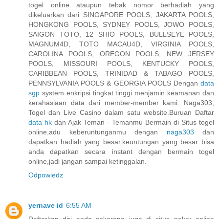
togel online ataupun tebak nomor berhadiah yang
dikeluarkan dari SINGAPORE POOLS, JAKARTA POOLS,
HONGKONG POOLS, SYDNEY POOLS, JOWO POOLS,
SAIGON TOTO, 12 SHIO POOLS, BULLSEYE POOLS,
MAGNUM4D, TOTO MACAU4D, VIRGINIA POOLS,
CAROLINA POOLS, OREGON POOLS, NEW JERSEY
POOLS, MISSOURI POOLS, KENTUCKY POOLS,
CARIBBEAN POOLS, TRINIDAD & TABAGO POOLS,
PENNSYLVANIA POOLS & GEORGIA POOLS Dengan
data
sgp
system enkripsi tingkat tinggi menjamin keamanan dan
kerahasiaan data dari member-member kami. Naga303,
Togel dan Live Casino dalam satu website.Buruan Daftar
data hk
dan Ajak Teman - Temanmu Bermain di Situs togel
online,adu keberuntunganmu dengan
naga303
dan
dapatkan hadiah yang besar.keuntungan yang besar bisa
anda dapatkan secara instant dengan bermain togel
online,jadi jangan sampai ketinggalan.
Odpowiedz
yernave id
6:55 AM
Daftarkan diri anda sekarang juga di situs poker online