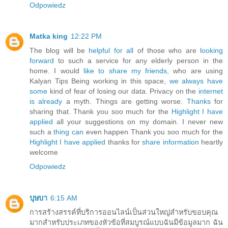
Odpowiedz
Matka king
12:22 PM
The blog will be
helpful for all
of those who are
looking
forward
to such a service for any elderly person in the
home. I would
like to share my friends,
who are using
Kalyan Tips Being working in this space,
we always have
some
kind of fear of losing our data. Privacy on the
internet
is already
a myth. Things are getting worse.
Thanks
for
sharing that. Thank you soo much for the
Highlight I have
applied
all your suggestions on my domain. I never new
such a
thing can
even happen Thank you soo much for the
Highlight I have applied
thanks for
share information
heartly
welcome
Odpowiedz
บุษบา
6:15 AM
การสร้างสรรค์ที่บริการออนไลน์เป็นส่วนใหญ่สำหรับขอบคุณ
มากสำหรับประเภทของหัวข้อที่สมบูรณ์แบบฉันมีข้อมูลมาก ฉัน