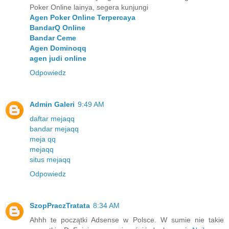
Poker Online lainya, segera kunjungi
Agen Poker Online Terpercaya
BandarQ Online
Bandar Ceme
Agen Dominoqq
agen judi online
Odpowiedz
Admin Galeri
9:49 AM
daftar mejaqq
bandar mejaqq
meja qq
mejaqq
situs mejaqq
Odpowiedz
SzopPraczTratata
8:34 AM
Ahhh te początki Adsense w Polsce. W sumie nie takie