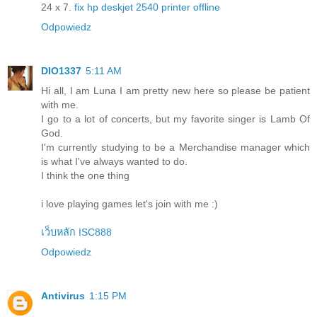
24 x 7.
fix hp deskjet 2540 printer offline
Odpowiedz
DIO1337
5:11 AM
Hi all, I am Luna I am pretty new here so please be patient
with me.
I go to a lot of concerts, but my favorite singer is Lamb Of
God.
I'm currently studying to be a Merchandise manager which
is what I've always wanted to do.
I think the one thing
i love playing games let's join with me :)
เว็บหลัก ISC888
Odpowiedz
Antivirus
1:15 PM