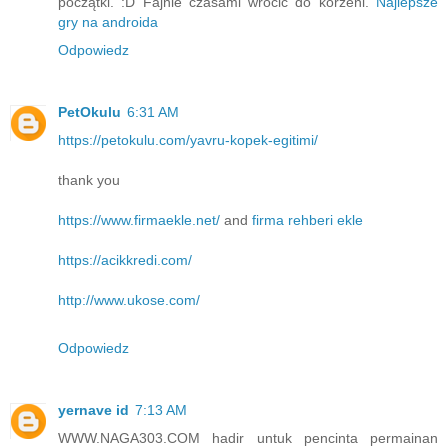
początki. :D Fajnie czasami wrócić do korzeni.
Najlepsze
gry na androida
Odpowiedz
PetOkulu
6:31 AM
https://petokulu.com/yavru-kopek-egitimi/
thank you
https://www.firmaekle.net/
and
firma rehberi ekle
https://acikkredi.com/
http://www.ukose.com/
Odpowiedz
yernave id
7:13 AM
WWW.NAGA303.COM hadir untuk pencinta permainan