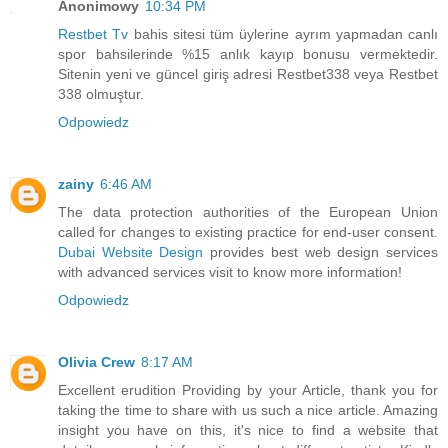
Anonimowy
10:34 PM
Restbet Tv
bahis sitesi tüm üylerine ayrım yapmadan canlı
spor bahsilerinde %15 anlık kayıp bonusu vermektedir.
Sitenin yeni ve güncel giriş adresi Restbet338 veya Restbet
338 olmuştur.
Odpowiedz
zainy
6:46 AM
The data protection authorities of the European Union
called for changes to existing practice for end-user consent.
Dubai Website Design
provides best web design services
with advanced services visit to know more information!
Odpowiedz
Olivia Crew
8:17 AM
Excellent erudition Providing by your Article, thank you for
taking the time to share with us such a nice article. Amazing
insight you have on this, it's nice to find a website that