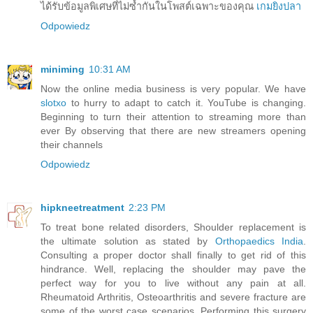
ได้รับข้อมูลพิเศษที่ไม่ซ้ำกันในโพสต์เฉพาะของคุณ
เกมยิงปลา
Odpowiedz
miniming
10:31 AM
Now the online media business is very popular. We have
slotxo
to hurry to adapt to catch it. YouTube is changing.
Beginning to turn their attention to streaming more than
ever By observing that there are new streamers opening
their channels
Odpowiedz
hipkneetreatment
2:23 PM
To treat bone related disorders, Shoulder replacement is
the ultimate solution as stated by
Orthopaedics India
.
Consulting a proper doctor shall finally to get rid of this
hindrance. Well, replacing the shoulder may pave the
perfect way for you to live without any pain at all.
Rheumatoid Arthritis, Osteoarthritis and severe fracture are
some of the worst case scenarios. Performing this surgery