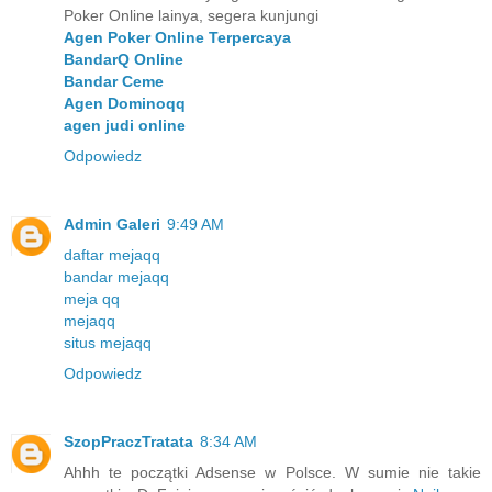
Poker Online lainya, segera kunjungi
Agen Poker Online Terpercaya
BandarQ Online
Bandar Ceme
Agen Dominoqq
agen judi online
Odpowiedz
Admin Galeri
9:49 AM
daftar mejaqq
bandar mejaqq
meja qq
mejaqq
situs mejaqq
Odpowiedz
SzopPraczTratata
8:34 AM
Ahhh te początki Adsense w Polsce. W sumie nie takie