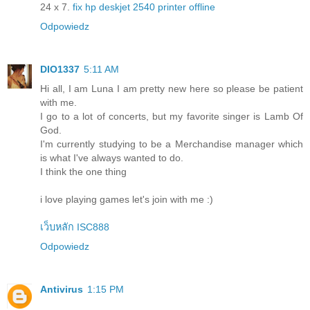
24 x 7.
fix hp deskjet 2540 printer offline
Odpowiedz
DIO1337
5:11 AM
Hi all, I am Luna I am pretty new here so please be patient
with me.
I go to a lot of concerts, but my favorite singer is Lamb Of
God.
I'm currently studying to be a Merchandise manager which
is what I've always wanted to do.
I think the one thing
i love playing games let's join with me :)
เว็บหลัก ISC888
Odpowiedz
Antivirus
1:15 PM