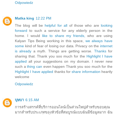
Odpowiedz
Matka king
12:22 PM
The blog will be
helpful for all
of those who are
looking
forward
to such a service for any elderly person in the
home. I would
like to share my friends,
who are using
Kalyan Tips Being working in this space,
we always have
some
kind of fear of losing our data. Privacy on the
internet
is already
a myth. Things are getting worse.
Thanks
for
sharing that. Thank you soo much for the
Highlight I have
applied
all your suggestions on my domain. I never new
such a
thing can
even happen Thank you soo much for the
Highlight I have applied
thanks for
share information
heartly
welcome
Odpowiedz
บุษบา
6:15 AM
การสร้างสรรค์ที่บริการออนไลน์เป็นส่วนใหญ่สำหรับขอบคุณ
มากสำหรับประเภทของหัวข้อที่สมบูรณ์แบบฉันมีข้อมูลมาก ฉัน