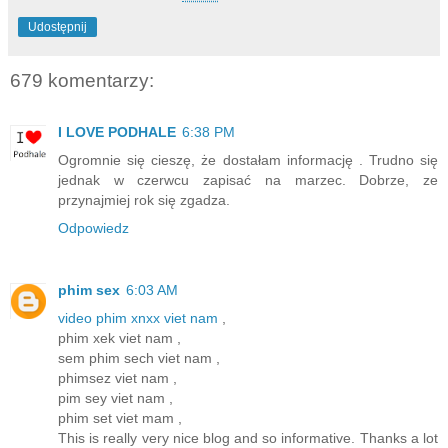
Udostępnij
679 komentarzy:
I LOVE PODHALE
6:38 PM
Ogromnie się cieszę, że dostałam informację . Trudno się
jednak w czerwcu zapisać na marzec. Dobrze, ze
przynajmiej rok się zgadza.
Odpowiedz
phim sex
6:03 AM
video phim xnxx viet nam
,
phim xek viet nam ,
sem phim sech viet nam ,
phimsez viet nam ,
pim sey viet nam ,
phim set viet mam ,
This is really very nice blog and so informative. Thanks a lot