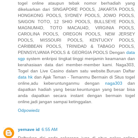
togel online ataupun tebak nomor berhadiah yang
dikeluarkan dari SINGAPORE POOLS, JAKARTA POOLS,
HONGKONG POOLS, SYDNEY POOLS, JOWO POOLS,
SAIGON TOTO, 12 SHIO POOLS, BULLSEYE POOLS,
MAGNUM4D, TOTO MACAU4D, VIRGINIA POOLS,
CAROLINA POOLS, OREGON POOLS, NEW JERSEY
POOLS, MISSOURI POOLS, KENTUCKY POOLS,
CARIBBEAN POOLS, TRINIDAD & TABAGO POOLS,
PENNSYLVANIA POOLS & GEORGIA POOLS Dengan
data
sgp
system enkripsi tingkat tinggi menjamin keamanan dan
kerahasiaan data dari member-member kami. Naga303,
Togel dan Live Casino dalam satu website.Buruan Daftar
data hk
dan Ajak Teman - Temanmu Bermain di Situs togel
online,adu keberuntunganmu dengan
naga303
dan
dapatkan hadiah yang besar.keuntungan yang besar bisa
anda dapatkan secara instant dengan bermain togel
online,jadi jangan sampai ketinggalan.
Odpowiedz
yernave id
6:55 AM
Daftarkan diri anda sekarang juga di situs poker online