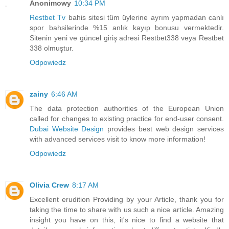
Anonimowy
10:34 PM
Restbet Tv
bahis sitesi tüm üylerine ayrım yapmadan canlı
spor bahsilerinde %15 anlık kayıp bonusu vermektedir.
Sitenin yeni ve güncel giriş adresi Restbet338 veya Restbet
338 olmuştur.
Odpowiedz
zainy
6:46 AM
The data protection authorities of the European Union
called for changes to existing practice for end-user consent.
Dubai Website Design
provides best web design services
with advanced services visit to know more information!
Odpowiedz
Olivia Crew
8:17 AM
Excellent erudition Providing by your Article, thank you for
taking the time to share with us such a nice article. Amazing
insight you have on this, it's nice to find a website that