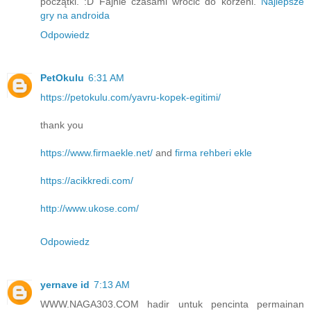
początki. :D Fajnie czasami wrócić do korzeni.
Najlepsze
gry na androida
Odpowiedz
PetOkulu
6:31 AM
https://petokulu.com/yavru-kopek-egitimi/
thank you
https://www.firmaekle.net/
and
firma rehberi ekle
https://acikkredi.com/
http://www.ukose.com/
Odpowiedz
yernave id
7:13 AM
WWW.NAGA303.COM hadir untuk pencinta permainan