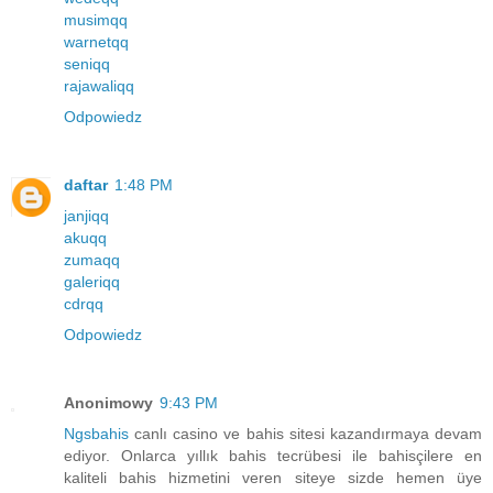
musimqq
warnetqq
seniqq
rajawaliqq
Odpowiedz
daftar
1:48 PM
janjiqq
akuqq
zumaqq
galeriqq
cdrqq
Odpowiedz
Anonimowy
9:43 PM
Ngsbahis
canlı casino ve bahis sitesi kazandırmaya devam
ediyor. Onlarca yıllık bahis tecrübesi ile bahisçilere en
kaliteli bahis hizmetini veren siteye sizde hemen üye