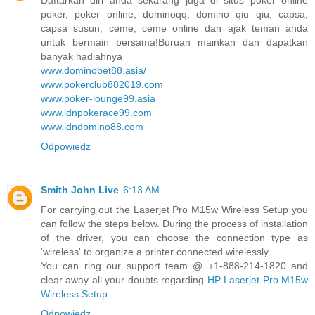
poker, poker online, dominoqq, domino qiu qiu, capsa,
capsa susun, ceme, ceme online dan ajak teman anda
untuk bermain bersama!Buruan mainkan dan dapatkan
banyak hadiahnya
www.dominobet88.asia/
www.pokerclub882019.com
www.poker-lounge99.asia
www.idnpokerace99.com
www.idndomino88.com
Odpowiedz
Smith John Live
6:13 AM
For carrying out the Laserjet Pro M15w Wireless Setup you
can follow the steps below. During the process of installation
of the driver, you can choose the connection type as
'wireless' to organize a printer connected wirelessly.
You can ring our support team @ +1-888-214-1820 and
clear away all your doubts regarding
HP Laserjet Pro M15w
Wireless Setup
.
Odpowiedz