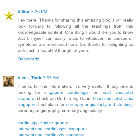
5 Star
3:26 PM
Hey there
,
Thanks for sharing this amazing blog
.
I will really
look forward to following all the teachings from this
knowledgeable content
.
One thing I would like you to know
that I
,
myself can easily relate to whatever the causes or
symptoms are mentioned here
.
So
,
thanks for enlighting us
with such a beautiful thought of yours
.
Odpowiedz
Vivek_Tank
7:57 AM
Thanks for the information. It's very useful. If any one is
looking for
singapore cardiologist
or
heart specialist
sinapore
, check out Dr. Lim Ing Haan,
heart specialist clinic
singapore
best place for
coronary angioplasty and stenting
,
coronary angiography, coronary angioplasty.
cardiology clinic singapore
interventional cardiologist singapore
interventional cardiology singapore