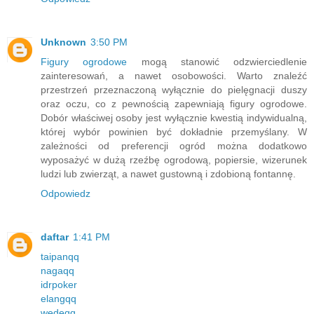
Unknown
3:50 PM
Figury ogrodowe
mogą stanowić odzwierciedlenie
zainteresowań, a nawet osobowości. Warto znaleźć
przestrzeń przeznaczoną wyłącznie do pielęgnacji duszy
oraz oczu, co z pewnością zapewniają figury ogrodowe.
Dobór właściwej osoby jest wyłącznie kwestią indywidualną,
której wybór powinien być dokładnie przemyślany. W
zależności od preferencji ogród można dodatkowo
wyposażyć w dużą rzeźbę ogrodową, popiersie, wizerunek
ludzi lub zwierząt, a nawet gustowną i zdobioną fontannę.
Odpowiedz
daftar
1:41 PM
taipanqq
nagaqq
idrpoker
elangqq
wedeqq