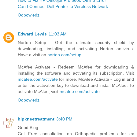
How to Fix HP Officejet Pro 8600 Offline Error
Can I Connect Dell Printer to Wireless Network
Odpowiedz
Edward Lewis
11:03 AM
Norton Setup : Get the ultimate security shield by
downloading, installing, and activating Norton antivirus.
Have a visit on
norton.com/setup
McAfee Activate - Redeem McAfee for downloading &
installing the software and activating its subscription. Visit
mcafee.com/activate
for more, McAfee Activate - Log in and
enter the activation key to download and install McAfee. To
activate McAfee, visit
mcafee.com/activate
.
Odpowiedz
hipkneetreatment
3:40 PM
Good Blog
Get Free consultation on Orthopedic problems for ex