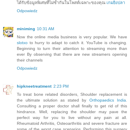
ได้รับข้อมูลพิเศษที่ไม่ซ้ำกันในโพสต์เฉพาะของคุณ
เกมยิงปลา
Odpowiedz
miniming
10:31 AM
Now the online media business is very popular. We have
slotxo
to hurry to adapt to catch it. YouTube is changing.
Beginning to turn their attention to streaming more than
ever By observing that there are new streamers opening
their channels
Odpowiedz
hipkneetreatment
2:23 PM
To treat bone related disorders, Shoulder replacement is
the ultimate solution as stated by
Orthopaedics India
.
Consulting a proper doctor shall finally to get rid of this
hindrance. Well, replacing the shoulder may pave the
perfect way for you to live without any pain at all.
Rheumatoid Arthritis, Osteoarthritis and severe fracture are
some of the worst case scenarios. Performing this surgery