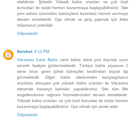
olabilirsin. Şirketin Yüksek bahis oranları ve çok özel
bonusları ile sizde hemen kazanmaya başlayabilirsiniz. Site
yeni adresi üzerinden bahisçilere kesintisiz hizmet vermeye
devam etmektedir. Üye olmak ve giriş yapmak için linke
tıklamanız yeterlidir.
Odpowiedz
Betebet
9:11 PM
Vdcasino Canlı Bahis
canlı bahis sitesi yurt dışında uzun
süredir faaliyet göstermektedir. Türkiye bahis piyasına 2
sene önce giren şirket bahisçiler tarafından büyük ilgi
görmektedir. Diğer bahis sitelerinden karşılaşmanız
mümkün olmayan çok yüksek bahis oranları ile Vdcasino
sitesinde kazançlı bahisler yapabilirsiniz. Site tüm Btk
engellemlerine rağmen hizmetlerinden devam etmektedir.
Yüksek bahis oranları ve çok özel bonuslar ile sizde hemen
kazanmaya başlayabilirsiniz. Üye olmak için acele edin.
Odpowiedz