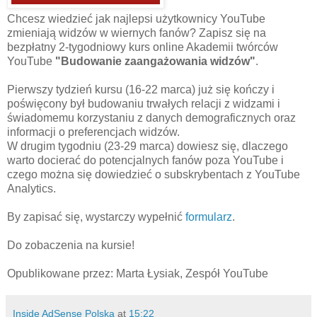
Chcesz wiedzieć jak najlepsi użytkownicy YouTube
zmieniają widzów w wiernych fanów? Zapisz się na
bezpłatny 2-tygodniowy kurs online Akademii twórców
YouTube
"Budowanie zaangażowania widzów"
.
Pierwszy tydzień kursu (16-22 marca) już się kończy i
poświęcony był budowaniu trwałych relacji z widzami i
świadomemu korzystaniu z danych demograficznych oraz
informacji o preferencjach widzów.
W drugim tygodniu (23-29 marca) dowiesz się, dlaczego
warto docierać do potencjalnych fanów poza YouTube i
czego można się dowiedzieć o subskrybentach z YouTube
Analytics.
By zapisać się, wystarczy wypełnić
formularz
.
Do zobaczenia na kursie!
Opublikowane przez: Marta Łysiak, Zespół YouTube
Inside AdSense Polska
at
15:22