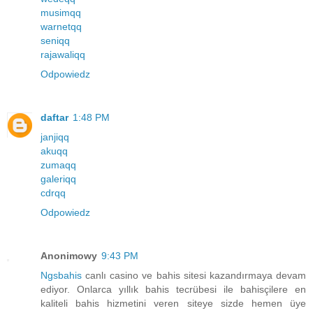
musimqq
warnetqq
seniqq
rajawaliqq
Odpowiedz
daftar
1:48 PM
janjiqq
akuqq
zumaqq
galeriqq
cdrqq
Odpowiedz
Anonimowy
9:43 PM
Ngsbahis
canlı casino ve bahis sitesi kazandırmaya devam
ediyor. Onlarca yıllık bahis tecrübesi ile bahisçilere en
kaliteli bahis hizmetini veren siteye sizde hemen üye