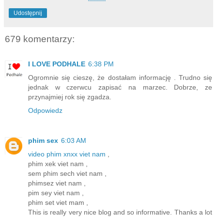
Udostępnij
679 komentarzy:
I LOVE PODHALE
6:38 PM
Ogromnie się cieszę, że dostałam informację . Trudno się
jednak w czerwcu zapisać na marzec. Dobrze, ze
przynajmiej rok się zgadza.
Odpowiedz
phim sex
6:03 AM
video phim xnxx viet nam
,
phim xek viet nam ,
sem phim sech viet nam ,
phimsez viet nam ,
pim sey viet nam ,
phim set viet mam ,
This is really very nice blog and so informative. Thanks a lot