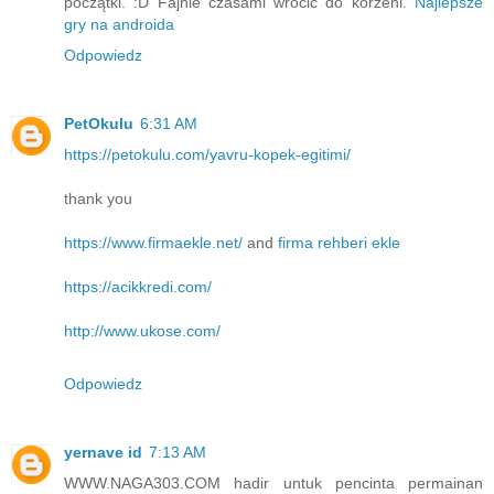
początki. :D Fajnie czasami wrócić do korzeni.
Najlepsze
gry na androida
Odpowiedz
PetOkulu
6:31 AM
https://petokulu.com/yavru-kopek-egitimi/
thank you
https://www.firmaekle.net/
and
firma rehberi ekle
https://acikkredi.com/
http://www.ukose.com/
Odpowiedz
yernave id
7:13 AM
WWW.NAGA303.COM hadir untuk pencinta permainan