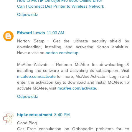
How to Fix HP Officejet Pro 8600 Offline Error
Can I Connect Dell Printer to Wireless Network
Odpowiedz
Edward Lewis
11:03 AM
Norton Setup : Get the ultimate security shield by
downloading, installing, and activating Norton antivirus.
Have a visit on
norton.com/setup
McAfee Activate - Redeem McAfee for downloading &
installing the software and activating its subscription. Visit
mcafee.com/activate
for more, McAfee Activate - Log in and
enter the activation key to download and install McAfee. To
activate McAfee, visit
mcafee.com/activate
.
Odpowiedz
hipkneetreatment
3:40 PM
Good Blog
Get Free consultation on Orthopedic problems for ex