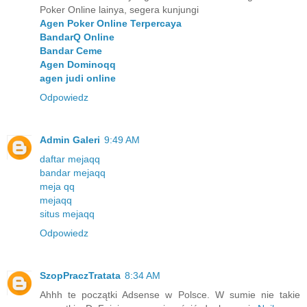
Poker Online lainya, segera kunjungi
Agen Poker Online Terpercaya
BandarQ Online
Bandar Ceme
Agen Dominoqq
agen judi online
Odpowiedz
Admin Galeri
9:49 AM
daftar mejaqq
bandar mejaqq
meja qq
mejaqq
situs mejaqq
Odpowiedz
SzopPraczTratata
8:34 AM
Ahhh te początki Adsense w Polsce. W sumie nie takie