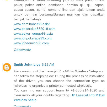
poker, poker online, dominoqq, domino qiu qiu, capsa,
capsa susun, ceme, ceme online dan ajak teman anda
untuk bermain bersama!Buruan mainkan dan dapatkan
banyak hadiahnya
www.dominobet88.asia/
www.pokerclub882019.com
www.poker-lounge99.asia
www.idnpokerace99.com
www.idndomino88.com
Odpowiedz
Smith John Live
6:13 AM
For carrying out the Laserjet Pro M15w Wireless Setup you
can follow the steps below. During the process of installation
of the driver, you can choose the connection type as
'wireless' to organize a printer connected wirelessly.
You can ring our support team @ +1-888-214-1820 and
clear away all your doubts regarding
HP Laserjet Pro M15w
Wireless Setup
.
Odpowiedz