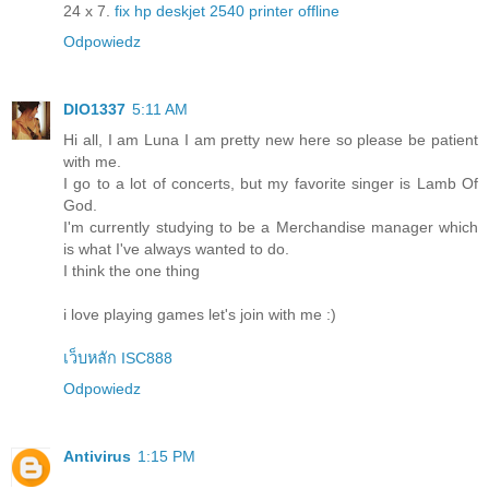
24 x 7.
fix hp deskjet 2540 printer offline
Odpowiedz
DIO1337
5:11 AM
Hi all, I am Luna I am pretty new here so please be patient
with me.
I go to a lot of concerts, but my favorite singer is Lamb Of
God.
I'm currently studying to be a Merchandise manager which
is what I've always wanted to do.
I think the one thing
i love playing games let's join with me :)
เว็บหลัก ISC888
Odpowiedz
Antivirus
1:15 PM