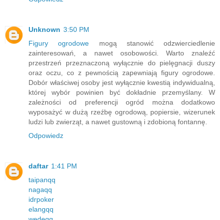
Unknown
3:50 PM
Figury ogrodowe
mogą stanowić odzwierciedlenie
zainteresowań, a nawet osobowości. Warto znaleźć
przestrzeń przeznaczoną wyłącznie do pielęgnacji duszy
oraz oczu, co z pewnością zapewniają figury ogrodowe.
Dobór właściwej osoby jest wyłącznie kwestią indywidualną,
której wybór powinien być dokładnie przemyślany. W
zależności od preferencji ogród można dodatkowo
wyposażyć w dużą rzeźbę ogrodową, popiersie, wizerunek
ludzi lub zwierząt, a nawet gustowną i zdobioną fontannę.
Odpowiedz
daftar
1:41 PM
taipanqq
nagaqq
idrpoker
elangqq
wedeqq