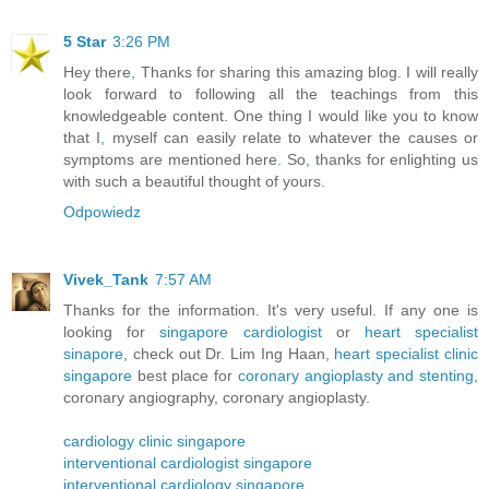
5 Star
3:26 PM
Hey there
,
Thanks for sharing this amazing blog
.
I will really
look forward to following all the teachings from this
knowledgeable content
.
One thing I would like you to know
that I
,
myself can easily relate to whatever the causes or
symptoms are mentioned here
.
So
,
thanks for enlighting us
with such a beautiful thought of yours
.
Odpowiedz
Vivek_Tank
7:57 AM
Thanks for the information. It's very useful. If any one is
looking for
singapore cardiologist
or
heart specialist
sinapore
, check out Dr. Lim Ing Haan,
heart specialist clinic
singapore
best place for
coronary angioplasty and stenting
,
coronary angiography, coronary angioplasty.
cardiology clinic singapore
interventional cardiologist singapore
interventional cardiology singapore