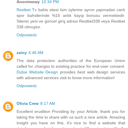
Anonimowy
10:34 PM
Restbet Tv
bahis sitesi tüm üylerine ayrım yapmadan canlı
spor bahsilerinde %15 anlık kayıp bonusu vermektedir.
Sitenin yeni ve güncel giriş adresi Restbet338 veya Restbet
338 olmuştur.
Odpowiedz
zainy
6:46 AM
The data protection authorities of the European Union
called for changes to existing practice for end-user consent.
Dubai Website Design
provides best web design services
with advanced services visit to know more information!
Odpowiedz
Olivia Crew
8:17 AM
Excellent erudition Providing by your Article, thank you for
taking the time to share with us such a nice article. Amazing
insight you have on this, it's nice to find a website that