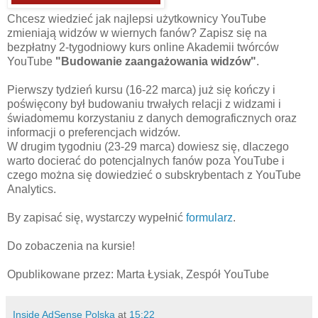
Chcesz wiedzieć jak najlepsi użytkownicy YouTube
zmieniają widzów w wiernych fanów? Zapisz się na
bezpłatny 2-tygodniowy kurs online Akademii twórców
YouTube
"Budowanie zaangażowania widzów"
.
Pierwszy tydzień kursu (16-22 marca) już się kończy i
poświęcony był budowaniu trwałych relacji z widzami i
świadomemu korzystaniu z danych demograficznych oraz
informacji o preferencjach widzów.
W drugim tygodniu (23-29 marca) dowiesz się, dlaczego
warto docierać do potencjalnych fanów poza YouTube i
czego można się dowiedzieć o subskrybentach z YouTube
Analytics.
By zapisać się, wystarczy wypełnić
formularz
.
Do zobaczenia na kursie!
Opublikowane przez: Marta Łysiak, Zespół YouTube
Inside AdSense Polska
at
15:22