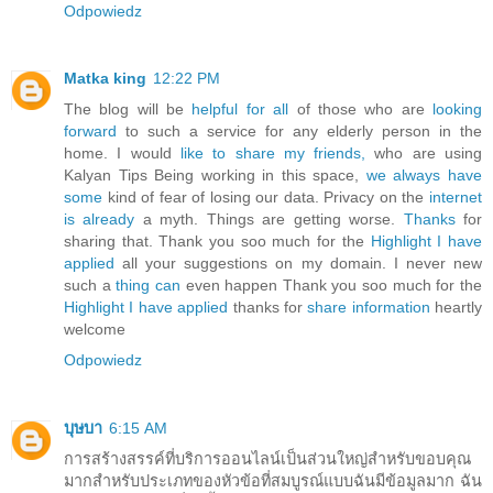
Odpowiedz
Matka king
12:22 PM
The blog will be
helpful for all
of those who are
looking
forward
to such a service for any elderly person in the
home. I would
like to share my friends,
who are using
Kalyan Tips Being working in this space,
we always have
some
kind of fear of losing our data. Privacy on the
internet
is already
a myth. Things are getting worse.
Thanks
for
sharing that. Thank you soo much for the
Highlight I have
applied
all your suggestions on my domain. I never new
such a
thing can
even happen Thank you soo much for the
Highlight I have applied
thanks for
share information
heartly
welcome
Odpowiedz
บุษบา
6:15 AM
การสร้างสรรค์ที่บริการออนไลน์เป็นส่วนใหญ่สำหรับขอบคุณ
มากสำหรับประเภทของหัวข้อที่สมบูรณ์แบบฉันมีข้อมูลมาก ฉัน