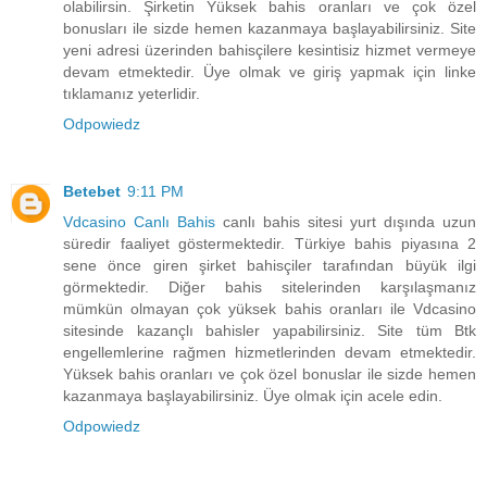
olabilirsin. Şirketin Yüksek bahis oranları ve çok özel
bonusları ile sizde hemen kazanmaya başlayabilirsiniz. Site
yeni adresi üzerinden bahisçilere kesintisiz hizmet vermeye
devam etmektedir. Üye olmak ve giriş yapmak için linke
tıklamanız yeterlidir.
Odpowiedz
Betebet
9:11 PM
Vdcasino Canlı Bahis
canlı bahis sitesi yurt dışında uzun
süredir faaliyet göstermektedir. Türkiye bahis piyasına 2
sene önce giren şirket bahisçiler tarafından büyük ilgi
görmektedir. Diğer bahis sitelerinden karşılaşmanız
mümkün olmayan çok yüksek bahis oranları ile Vdcasino
sitesinde kazançlı bahisler yapabilirsiniz. Site tüm Btk
engellemlerine rağmen hizmetlerinden devam etmektedir.
Yüksek bahis oranları ve çok özel bonuslar ile sizde hemen
kazanmaya başlayabilirsiniz. Üye olmak için acele edin.
Odpowiedz