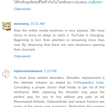
ได้รับข้อมูลพิเศษที่ไม่ซ้ำกันในโพสต์เฉพาะของคุณ
เกมยิงปลา
Odpowiedz
miniming
10:31 AM
Now the online media business is very popular. We have
slotxo
to hurry to adapt to catch it. YouTube is changing.
Beginning to turn their attention to streaming more than
ever By observing that there are new streamers opening
their channels
Odpowiedz
hipkneetreatment
2:23 PM
To treat bone related disorders, Shoulder replacement is
the ultimate solution as stated by
Orthopaedics India
.
Consulting a proper doctor shall finally to get rid of this
hindrance. Well, replacing the shoulder may pave the
perfect way for you to live without any pain at all.
Rheumatoid Arthritis, Osteoarthritis and severe fracture are
some of the worst case scenarios. Performing this surgery