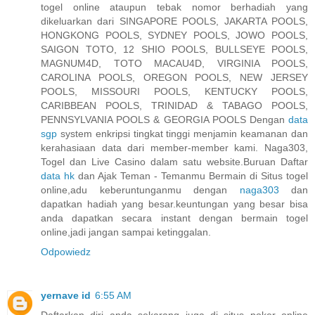
togel online ataupun tebak nomor berhadiah yang
dikeluarkan dari SINGAPORE POOLS, JAKARTA POOLS,
HONGKONG POOLS, SYDNEY POOLS, JOWO POOLS,
SAIGON TOTO, 12 SHIO POOLS, BULLSEYE POOLS,
MAGNUM4D, TOTO MACAU4D, VIRGINIA POOLS,
CAROLINA POOLS, OREGON POOLS, NEW JERSEY
POOLS, MISSOURI POOLS, KENTUCKY POOLS,
CARIBBEAN POOLS, TRINIDAD & TABAGO POOLS,
PENNSYLVANIA POOLS & GEORGIA POOLS Dengan
data
sgp
system enkripsi tingkat tinggi menjamin keamanan dan
kerahasiaan data dari member-member kami. Naga303,
Togel dan Live Casino dalam satu website.Buruan Daftar
data hk
dan Ajak Teman - Temanmu Bermain di Situs togel
online,adu keberuntunganmu dengan
naga303
dan
dapatkan hadiah yang besar.keuntungan yang besar bisa
anda dapatkan secara instant dengan bermain togel
online,jadi jangan sampai ketinggalan.
Odpowiedz
yernave id
6:55 AM
Daftarkan diri anda sekarang juga di situs poker online