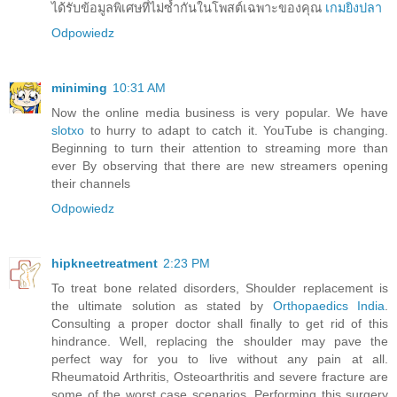
ได้รับข้อมูลพิเศษที่ไม่ซ้ำกันในโพสต์เฉพาะของคุณ
เกมยิงปลา
Odpowiedz
miniming
10:31 AM
Now the online media business is very popular. We have
slotxo
to hurry to adapt to catch it. YouTube is changing.
Beginning to turn their attention to streaming more than
ever By observing that there are new streamers opening
their channels
Odpowiedz
hipkneetreatment
2:23 PM
To treat bone related disorders, Shoulder replacement is
the ultimate solution as stated by
Orthopaedics India
.
Consulting a proper doctor shall finally to get rid of this
hindrance. Well, replacing the shoulder may pave the
perfect way for you to live without any pain at all.
Rheumatoid Arthritis, Osteoarthritis and severe fracture are
some of the worst case scenarios. Performing this surgery