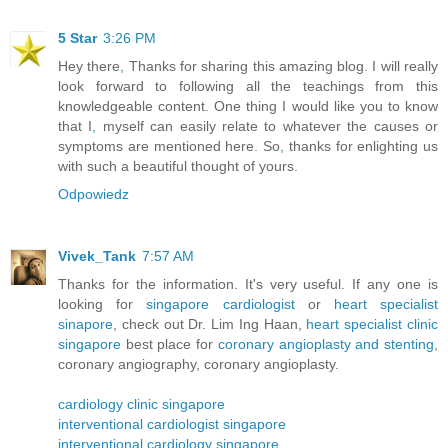
5 Star
3:26 PM
Hey there
,
Thanks for sharing this amazing blog
.
I will really
look forward to following all the teachings from this
knowledgeable content
.
One thing I would like you to know
that I
,
myself can easily relate to whatever the causes or
symptoms are mentioned here
.
So
,
thanks for enlighting us
with such a beautiful thought of yours
.
Odpowiedz
Vivek_Tank
7:57 AM
Thanks for the information. It's very useful. If any one is
looking for
singapore cardiologist
or
heart specialist
sinapore
, check out Dr. Lim Ing Haan,
heart specialist clinic
singapore
best place for
coronary angioplasty and stenting
,
coronary angiography, coronary angioplasty.
cardiology clinic singapore
interventional cardiologist singapore
interventional cardiology singapore