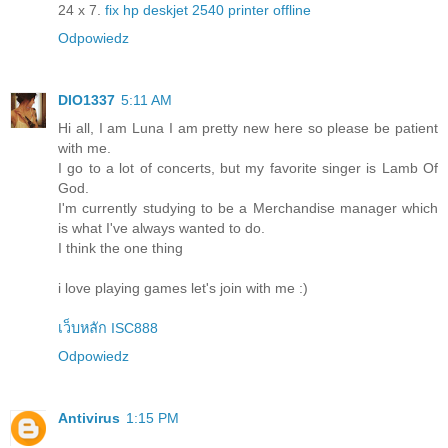
24 x 7.
fix hp deskjet 2540 printer offline
Odpowiedz
DIO1337
5:11 AM
Hi all, I am Luna I am pretty new here so please be patient
with me.
I go to a lot of concerts, but my favorite singer is Lamb Of
God.
I'm currently studying to be a Merchandise manager which
is what I've always wanted to do.
I think the one thing
i love playing games let's join with me :)
เว็บหลัก ISC888
Odpowiedz
Antivirus
1:15 PM