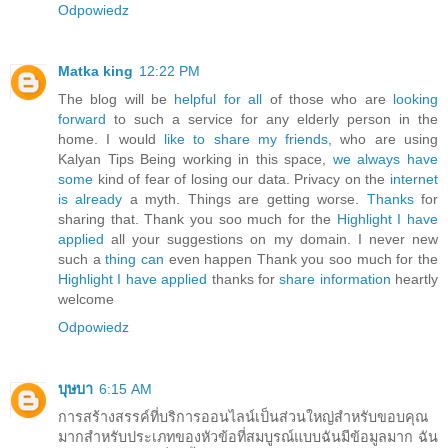
Odpowiedz
Matka king
12:22 PM
The blog will be
helpful for all
of those who are
looking
forward
to such a service for any elderly person in the
home. I would
like to share my friends,
who are using
Kalyan Tips Being working in this space,
we always have
some
kind of fear of losing our data. Privacy on the
internet
is already
a myth. Things are getting worse.
Thanks
for
sharing that. Thank you soo much for the
Highlight I have
applied
all your suggestions on my domain. I never new
such a
thing can
even happen Thank you soo much for the
Highlight I have applied
thanks for
share information
heartly
welcome
Odpowiedz
บุษบา
6:15 AM
การสร้างสรรค์ที่บริการออนไลน์เป็นส่วนใหญ่สำหรับขอบคุณ
มากสำหรับประเภทของหัวข้อที่สมบูรณ์แบบฉันมีข้อมูลมาก ฉัน