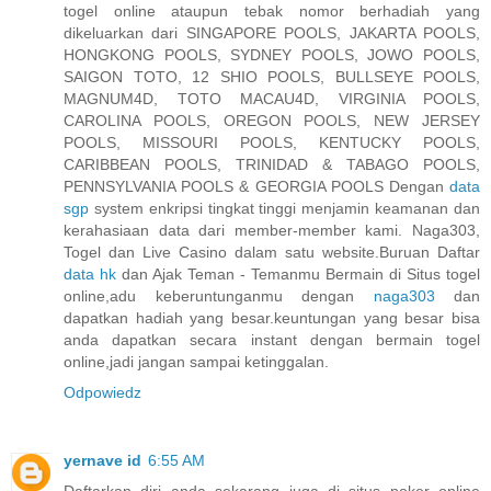
togel online ataupun tebak nomor berhadiah yang
dikeluarkan dari SINGAPORE POOLS, JAKARTA POOLS,
HONGKONG POOLS, SYDNEY POOLS, JOWO POOLS,
SAIGON TOTO, 12 SHIO POOLS, BULLSEYE POOLS,
MAGNUM4D, TOTO MACAU4D, VIRGINIA POOLS,
CAROLINA POOLS, OREGON POOLS, NEW JERSEY
POOLS, MISSOURI POOLS, KENTUCKY POOLS,
CARIBBEAN POOLS, TRINIDAD & TABAGO POOLS,
PENNSYLVANIA POOLS & GEORGIA POOLS Dengan
data
sgp
system enkripsi tingkat tinggi menjamin keamanan dan
kerahasiaan data dari member-member kami. Naga303,
Togel dan Live Casino dalam satu website.Buruan Daftar
data hk
dan Ajak Teman - Temanmu Bermain di Situs togel
online,adu keberuntunganmu dengan
naga303
dan
dapatkan hadiah yang besar.keuntungan yang besar bisa
anda dapatkan secara instant dengan bermain togel
online,jadi jangan sampai ketinggalan.
Odpowiedz
yernave id
6:55 AM
Daftarkan diri anda sekarang juga di situs poker online