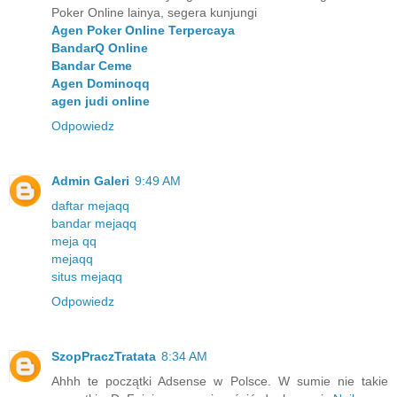
Poker Online lainya, segera kunjungi
Agen Poker Online Terpercaya
BandarQ Online
Bandar Ceme
Agen Dominoqq
agen judi online
Odpowiedz
Admin Galeri
9:49 AM
daftar mejaqq
bandar mejaqq
meja qq
mejaqq
situs mejaqq
Odpowiedz
SzopPraczTratata
8:34 AM
Ahhh te początki Adsense w Polsce. W sumie nie takie