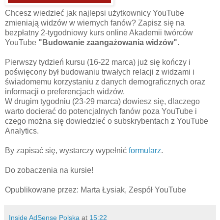
Chcesz wiedzieć jak najlepsi użytkownicy YouTube
zmieniają widzów w wiernych fanów? Zapisz się na
bezpłatny 2-tygodniowy kurs online Akademii twórców
YouTube
"Budowanie zaangażowania widzów"
.
Pierwszy tydzień kursu (16-22 marca) już się kończy i
poświęcony był budowaniu trwałych relacji z widzami i
świadomemu korzystaniu z danych demograficznych oraz
informacji o preferencjach widzów.
W drugim tygodniu (23-29 marca) dowiesz się, dlaczego
warto docierać do potencjalnych fanów poza YouTube i
czego można się dowiedzieć o subskrybentach z YouTube
Analytics.
By zapisać się, wystarczy wypełnić
formularz
.
Do zobaczenia na kursie!
Opublikowane przez: Marta Łysiak, Zespół YouTube
Inside AdSense Polska
at
15:22