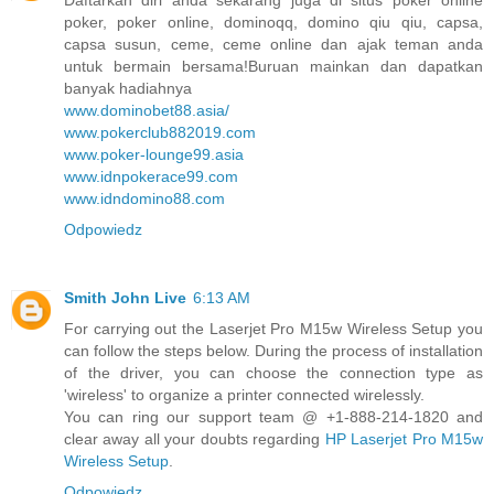
poker, poker online, dominoqq, domino qiu qiu, capsa,
capsa susun, ceme, ceme online dan ajak teman anda
untuk bermain bersama!Buruan mainkan dan dapatkan
banyak hadiahnya
www.dominobet88.asia/
www.pokerclub882019.com
www.poker-lounge99.asia
www.idnpokerace99.com
www.idndomino88.com
Odpowiedz
Smith John Live
6:13 AM
For carrying out the Laserjet Pro M15w Wireless Setup you
can follow the steps below. During the process of installation
of the driver, you can choose the connection type as
'wireless' to organize a printer connected wirelessly.
You can ring our support team @ +1-888-214-1820 and
clear away all your doubts regarding
HP Laserjet Pro M15w
Wireless Setup
.
Odpowiedz