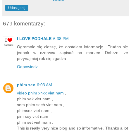
Udostępnij
679 komentarzy:
I LOVE PODHALE
6:38 PM
Ogromnie się cieszę, że dostałam informację . Trudno się
jednak w czerwcu zapisać na marzec. Dobrze, ze
przynajmiej rok się zgadza.
Odpowiedz
phim sex
6:03 AM
video phim xnxx viet nam
,
phim xek viet nam ,
sem phim sech viet nam ,
phimsez viet nam ,
pim sey viet nam ,
phim set viet mam ,
This is really very nice blog and so informative. Thanks a lot