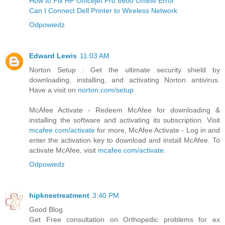
How to Fix HP Officejet Pro 8600 Offline Error
Can I Connect Dell Printer to Wireless Network
Odpowiedz
Edward Lewis
11:03 AM
Norton Setup : Get the ultimate security shield by
downloading, installing, and activating Norton antivirus.
Have a visit on
norton.com/setup
McAfee Activate - Redeem McAfee for downloading &
installing the software and activating its subscription. Visit
mcafee.com/activate
for more, McAfee Activate - Log in and
enter the activation key to download and install McAfee. To
activate McAfee, visit
mcafee.com/activate
.
Odpowiedz
hipkneetreatment
3:40 PM
Good Blog
Get Free consultation on Orthopedic problems for ex