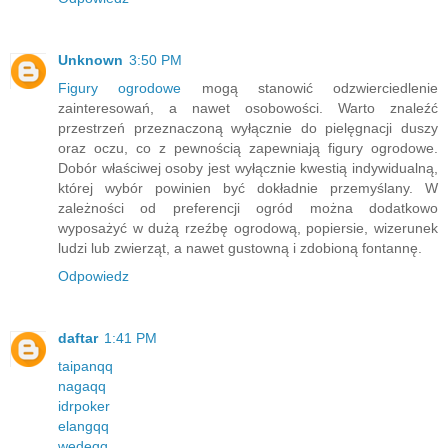
Unknown
3:50 PM
Figury ogrodowe
mogą stanowić odzwierciedlenie
zainteresowań, a nawet osobowości. Warto znaleźć
przestrzeń przeznaczoną wyłącznie do pielęgnacji duszy
oraz oczu, co z pewnością zapewniają figury ogrodowe.
Dobór właściwej osoby jest wyłącznie kwestią indywidualną,
której wybór powinien być dokładnie przemyślany. W
zależności od preferencji ogród można dodatkowo
wyposażyć w dużą rzeźbę ogrodową, popiersie, wizerunek
ludzi lub zwierząt, a nawet gustowną i zdobioną fontannę.
Odpowiedz
daftar
1:41 PM
taipanqq
nagaqq
idrpoker
elangqq
wedeqq