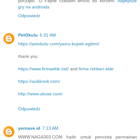
początki. :D Fajnie czasami wrócić do korzeni.
Najlepsze
gry na androida
Odpowiedz
PetOkulu
6:31 AM
https://petokulu.com/yavru-kopek-egitimi/
thank you
https://www.firmaekle.net/
and
firma rehberi ekle
https://acikkredi.com/
http://www.ukose.com/
Odpowiedz
yernave id
7:13 AM
WWW.NAGA303.COM hadir untuk pencinta permainan