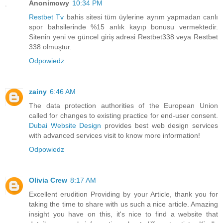
Anonimowy
10:34 PM
Restbet Tv
bahis sitesi tüm üylerine ayrım yapmadan canlı
spor bahsilerinde %15 anlık kayıp bonusu vermektedir.
Sitenin yeni ve güncel giriş adresi Restbet338 veya Restbet
338 olmuştur.
Odpowiedz
zainy
6:46 AM
The data protection authorities of the European Union
called for changes to existing practice for end-user consent.
Dubai Website Design
provides best web design services
with advanced services visit to know more information!
Odpowiedz
Olivia Crew
8:17 AM
Excellent erudition Providing by your Article, thank you for
taking the time to share with us such a nice article. Amazing
insight you have on this, it's nice to find a website that