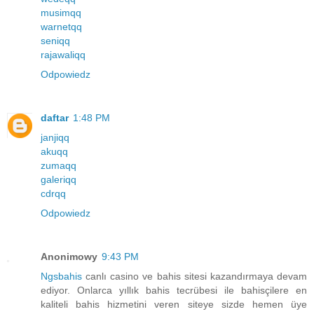
musimqq
warnetqq
seniqq
rajawaliqq
Odpowiedz
daftar
1:48 PM
janjiqq
akuqq
zumaqq
galeriqq
cdrqq
Odpowiedz
Anonimowy
9:43 PM
Ngsbahis
canlı casino ve bahis sitesi kazandırmaya devam
ediyor. Onlarca yıllık bahis tecrübesi ile bahisçilere en
kaliteli bahis hizmetini veren siteye sizde hemen üye