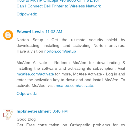
How to Fix HP Officejet Pro 8600 Offline Error
Can I Connect Dell Printer to Wireless Network
Odpowiedz
Edward Lewis
11:03 AM
Norton Setup : Get the ultimate security shield by
downloading, installing, and activating Norton antivirus.
Have a visit on
norton.com/setup
McAfee Activate - Redeem McAfee for downloading &
installing the software and activating its subscription. Visit
mcafee.com/activate
for more, McAfee Activate - Log in and
enter the activation key to download and install McAfee. To
activate McAfee, visit
mcafee.com/activate
.
Odpowiedz
hipkneetreatment
3:40 PM
Good Blog
Get Free consultation on Orthopedic problems for ex