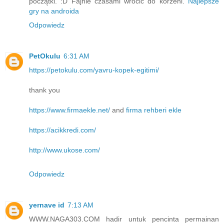
początki. :D Fajnie czasami wrócić do korzeni.
Najlepsze
gry na androida
Odpowiedz
PetOkulu
6:31 AM
https://petokulu.com/yavru-kopek-egitimi/
thank you
https://www.firmaekle.net/
and
firma rehberi ekle
https://acikkredi.com/
http://www.ukose.com/
Odpowiedz
yernave id
7:13 AM
WWW.NAGA303.COM hadir untuk pencinta permainan