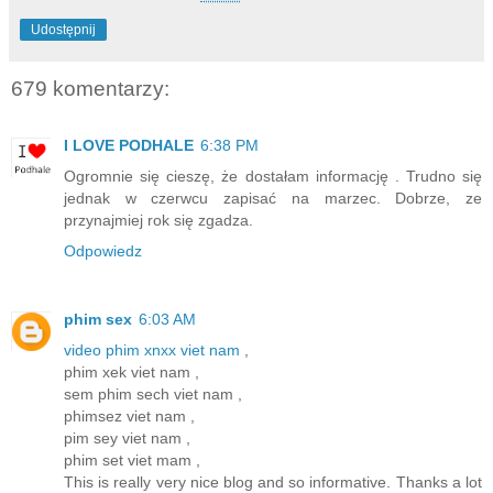
Udostępnij
679 komentarzy:
I LOVE PODHALE
6:38 PM
Ogromnie się cieszę, że dostałam informację . Trudno się
jednak w czerwcu zapisać na marzec. Dobrze, ze
przynajmiej rok się zgadza.
Odpowiedz
phim sex
6:03 AM
video phim xnxx viet nam
,
phim xek viet nam ,
sem phim sech viet nam ,
phimsez viet nam ,
pim sey viet nam ,
phim set viet mam ,
This is really very nice blog and so informative. Thanks a lot