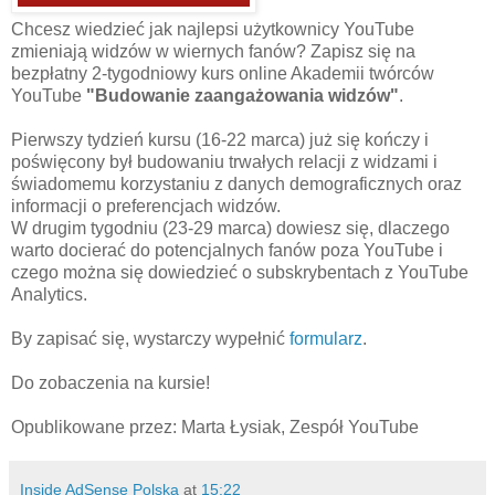
Chcesz wiedzieć jak najlepsi użytkownicy YouTube
zmieniają widzów w wiernych fanów? Zapisz się na
bezpłatny 2-tygodniowy kurs online Akademii twórców
YouTube
"Budowanie zaangażowania widzów"
.
Pierwszy tydzień kursu (16-22 marca) już się kończy i
poświęcony był budowaniu trwałych relacji z widzami i
świadomemu korzystaniu z danych demograficznych oraz
informacji o preferencjach widzów.
W drugim tygodniu (23-29 marca) dowiesz się, dlaczego
warto docierać do potencjalnych fanów poza YouTube i
czego można się dowiedzieć o subskrybentach z YouTube
Analytics.
By zapisać się, wystarczy wypełnić
formularz
.
Do zobaczenia na kursie!
Opublikowane przez: Marta Łysiak, Zespół YouTube
Inside AdSense Polska
at
15:22