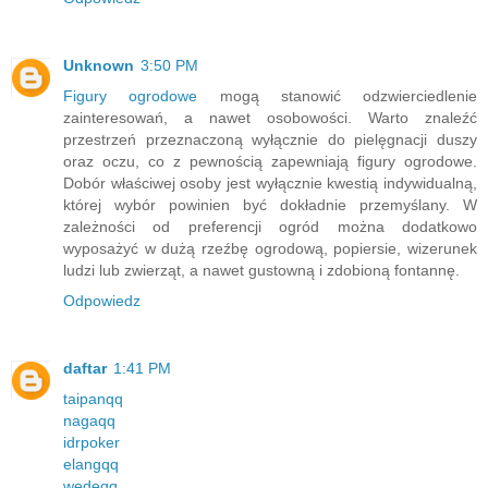
Unknown
3:50 PM
Figury ogrodowe
mogą stanowić odzwierciedlenie
zainteresowań, a nawet osobowości. Warto znaleźć
przestrzeń przeznaczoną wyłącznie do pielęgnacji duszy
oraz oczu, co z pewnością zapewniają figury ogrodowe.
Dobór właściwej osoby jest wyłącznie kwestią indywidualną,
której wybór powinien być dokładnie przemyślany. W
zależności od preferencji ogród można dodatkowo
wyposażyć w dużą rzeźbę ogrodową, popiersie, wizerunek
ludzi lub zwierząt, a nawet gustowną i zdobioną fontannę.
Odpowiedz
daftar
1:41 PM
taipanqq
nagaqq
idrpoker
elangqq
wedeqq