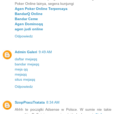
Poker Online lainya, segera kunjungi
Agen Poker Online Terpercaya
BandarQ Online
Bandar Ceme
Agen Dominoqq
agen judi online
Odpowiedz
Admin Galeri
9:49 AM
daftar mejaqq
bandar mejaqq
meja qq
mejaqq
situs mejaqq
Odpowiedz
SzopPraczTratata
8:34 AM
Ahhh te początki Adsense w Polsce. W sumie nie takie