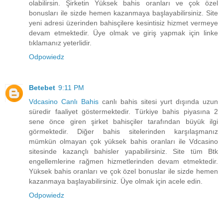
olabilirsin. Şirketin Yüksek bahis oranları ve çok özel
bonusları ile sizde hemen kazanmaya başlayabilirsiniz. Site
yeni adresi üzerinden bahisçilere kesintisiz hizmet vermeye
devam etmektedir. Üye olmak ve giriş yapmak için linke
tıklamanız yeterlidir.
Odpowiedz
Betebet
9:11 PM
Vdcasino Canlı Bahis
canlı bahis sitesi yurt dışında uzun
süredir faaliyet göstermektedir. Türkiye bahis piyasına 2
sene önce giren şirket bahisçiler tarafından büyük ilgi
görmektedir. Diğer bahis sitelerinden karşılaşmanız
mümkün olmayan çok yüksek bahis oranları ile Vdcasino
sitesinde kazançlı bahisler yapabilirsiniz. Site tüm Btk
engellemlerine rağmen hizmetlerinden devam etmektedir.
Yüksek bahis oranları ve çok özel bonuslar ile sizde hemen
kazanmaya başlayabilirsiniz. Üye olmak için acele edin.
Odpowiedz