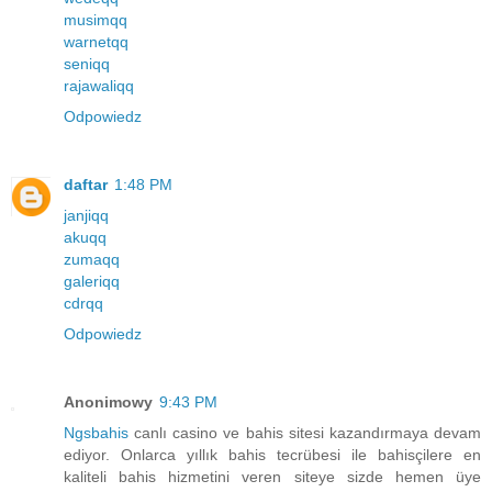
musimqq
warnetqq
seniqq
rajawaliqq
Odpowiedz
daftar
1:48 PM
janjiqq
akuqq
zumaqq
galeriqq
cdrqq
Odpowiedz
Anonimowy
9:43 PM
Ngsbahis
canlı casino ve bahis sitesi kazandırmaya devam
ediyor. Onlarca yıllık bahis tecrübesi ile bahisçilere en
kaliteli bahis hizmetini veren siteye sizde hemen üye