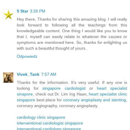
5 Star
3:26 PM
Hey there
,
Thanks for sharing this amazing blog
.
I will really
look forward to following all the teachings from this
knowledgeable content
.
One thing I would like you to know
that I
,
myself can easily relate to whatever the causes or
symptoms are mentioned here
.
So
,
thanks for enlighting us
with such a beautiful thought of yours
.
Odpowiedz
Vivek_Tank
7:57 AM
Thanks for the information. It's very useful. If any one is
looking for
singapore cardiologist
or
heart specialist
sinapore
, check out Dr. Lim Ing Haan,
heart specialist clinic
singapore
best place for
coronary angioplasty and stenting
,
coronary angiography, coronary angioplasty.
cardiology clinic singapore
interventional cardiologist singapore
interventional cardiology singapore