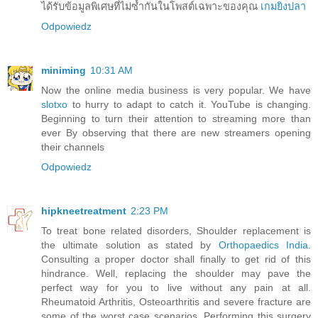
ได้รับข้อมูลพิเศษที่ไม่ซ้ำกันในโพสต์เฉพาะของคุณ
เกมยิงปลา
Odpowiedz
miniming
10:31 AM
Now the online media business is very popular. We have
slotxo
to hurry to adapt to catch it. YouTube is changing.
Beginning to turn their attention to streaming more than
ever By observing that there are new streamers opening
their channels
Odpowiedz
hipkneetreatment
2:23 PM
To treat bone related disorders, Shoulder replacement is
the ultimate solution as stated by
Orthopaedics India
.
Consulting a proper doctor shall finally to get rid of this
hindrance. Well, replacing the shoulder may pave the
perfect way for you to live without any pain at all.
Rheumatoid Arthritis, Osteoarthritis and severe fracture are
some of the worst case scenarios. Performing this surgery