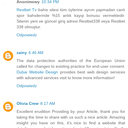
Anonimowy
10:34 PM
Restbet Tv
bahis sitesi tüm üylerine ayrım yapmadan canlı
spor bahsilerinde %15 anlık kayıp bonusu vermektedir.
Sitenin yeni ve güncel giriş adresi Restbet338 veya Restbet
338 olmuştur.
Odpowiedz
zainy
6:46 AM
The data protection authorities of the European Union
called for changes to existing practice for end-user consent.
Dubai Website Design
provides best web design services
with advanced services visit to know more information!
Odpowiedz
Olivia Crew
8:17 AM
Excellent erudition Providing by your Article, thank you for
taking the time to share with us such a nice article. Amazing
insight you have on this, it's nice to find a website that