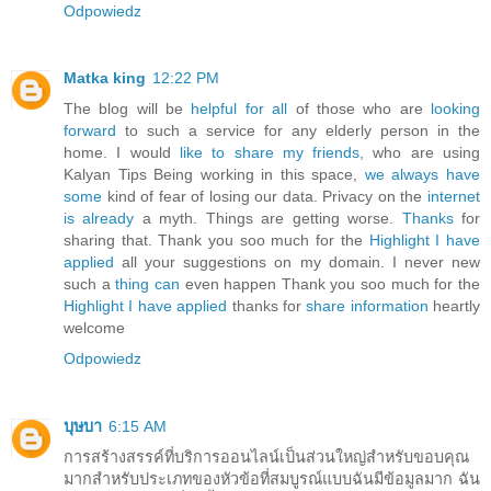
Odpowiedz
Matka king
12:22 PM
The blog will be
helpful for all
of those who are
looking
forward
to such a service for any elderly person in the
home. I would
like to share my friends,
who are using
Kalyan Tips Being working in this space,
we always have
some
kind of fear of losing our data. Privacy on the
internet
is already
a myth. Things are getting worse.
Thanks
for
sharing that. Thank you soo much for the
Highlight I have
applied
all your suggestions on my domain. I never new
such a
thing can
even happen Thank you soo much for the
Highlight I have applied
thanks for
share information
heartly
welcome
Odpowiedz
บุษบา
6:15 AM
การสร้างสรรค์ที่บริการออนไลน์เป็นส่วนใหญ่สำหรับขอบคุณ
มากสำหรับประเภทของหัวข้อที่สมบูรณ์แบบฉันมีข้อมูลมาก ฉัน