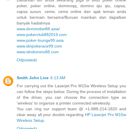
poker, poker online, dominoqq, domino qiu qiu, capsa,
capsa susun, ceme, ceme online dan ajak teman anda
untuk bermain bersama!Buruan mainkan dan dapatkan
banyak hadiahnya
www.dominobet88.asia/
www.pokerclub882019.com
www.poker-lounge99.asia
www.idnpokerace99.com
www.idndomino88.com
Odpowiedz
Smith John Live
6:13 AM
For carrying out the Laserjet Pro M15w Wireless Setup you
can follow the steps below. During the process of installation
of the driver, you can choose the connection type as
'wireless' to organize a printer connected wirelessly.
You can ring our support team @ +1-888-214-1820 and
clear away all your doubts regarding
HP Laserjet Pro M15w
Wireless Setup
.
Odpowiedz