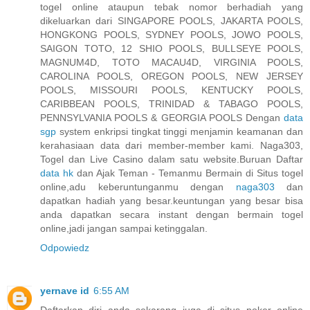
togel online ataupun tebak nomor berhadiah yang
dikeluarkan dari SINGAPORE POOLS, JAKARTA POOLS,
HONGKONG POOLS, SYDNEY POOLS, JOWO POOLS,
SAIGON TOTO, 12 SHIO POOLS, BULLSEYE POOLS,
MAGNUM4D, TOTO MACAU4D, VIRGINIA POOLS,
CAROLINA POOLS, OREGON POOLS, NEW JERSEY
POOLS, MISSOURI POOLS, KENTUCKY POOLS,
CARIBBEAN POOLS, TRINIDAD & TABAGO POOLS,
PENNSYLVANIA POOLS & GEORGIA POOLS Dengan
data
sgp
system enkripsi tingkat tinggi menjamin keamanan dan
kerahasiaan data dari member-member kami. Naga303,
Togel dan Live Casino dalam satu website.Buruan Daftar
data hk
dan Ajak Teman - Temanmu Bermain di Situs togel
online,adu keberuntunganmu dengan
naga303
dan
dapatkan hadiah yang besar.keuntungan yang besar bisa
anda dapatkan secara instant dengan bermain togel
online,jadi jangan sampai ketinggalan.
Odpowiedz
yernave id
6:55 AM
Daftarkan diri anda sekarang juga di situs poker online