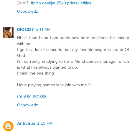
24 x 7.
fix hp deskjet 2540 printer offline
Odpowiedz
DIO1337
5:11 AM
Hi all, I am Luna I am pretty new here so please be patient
with me.
I go to a lot of concerts, but my favorite singer is Lamb Of
God.
I'm currently studying to be a Merchandise manager which
is what I've always wanted to do.
I think the one thing
i love playing games let's join with me :)
เว็บหลัก ISC888
Odpowiedz
Antivirus
1:15 PM