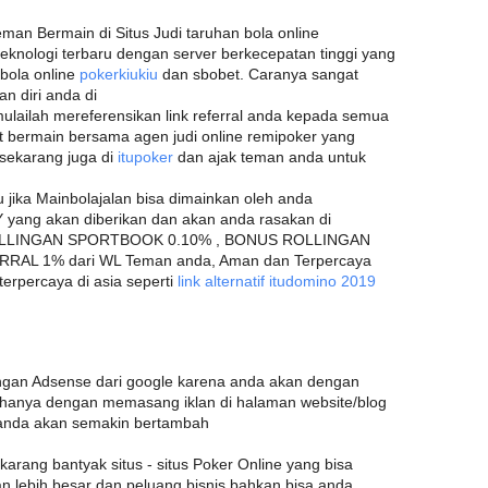
man Bermain di Situs Judi taruhan bola online
teknologi terbaru dengan server berkecepatan tinggi yang
bola online
pokerkiukiu
dan sbobet. Caranya sangat
 diri anda di
ulailah mereferensikan link referral anda kepada semua
t bermain bersama agen judi online remipoker yang
a sekarang juga di
itupoker
dan ajak teman anda untuk
u jika Mainbolajalan bisa dimainkan oleh anda
yang akan diberikan dan akan anda rasakan di
ROLLINGAN SPORTBOOK 0.10% , BONUS ROLLINGAN
RAL 1% dari WL Teman anda, Aman dan Terpercaya
erpercaya di asia seperti
link alternatif itudomino 2019
gan Adsense dari google karena anda akan dengan
anya dengan memasang iklan di halaman website/blog
 anda akan semakin bertambah
ekarang bantyak situs - situs Poker Online yang bisa
n lebih besar dan peluang bisnis bahkan bisa anda