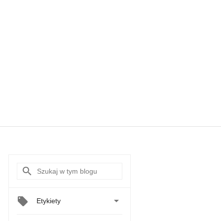

Etykiety