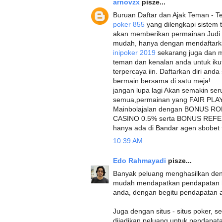
arnovzx
pisze...
Buruan Daftar dan Ajak Teman - Te
poker 855
yang dilengkapi sistem 
akan memberikan permainan Judi 
mudah, hanya dengan mendaftarkan
inipoker 2019
sekarang juga dan m
teman dan kenalan anda untuk iku
terpercaya iin. Daftarkan diri and
bermain bersama di satu meja!
jangan lupa lagi Akan semakin ser
semua,permainan yang FAIR PLAY 
Mainbolajalan dengan BONUS 
CASINO 0.5% serta BONUS REFER
hanya ada di Bandar agen sbobet t
10:39 AM
Edo Rahmayadi
pisze...
Banyak peluang menghasilkan den
mudah mendapatkan pendapatan h
anda, dengan begitu pendapatan
Juga dengan situs - situs poker, s
dijadikan peluang untuk pendapata