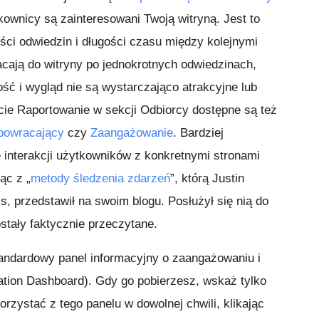
kownicy są zainteresowani Twoją witryną. Jest to
ści odwiedzin i długości czasu między kolejnymi
acają do witryny po jednokrotnych odwiedzinach,
ść i wygląd nie są wystarczająco atrakcyjne lub
rcie Raportowanie w sekcji Odbiorcy dostępne są też
powracający
czy
Zaangażowanie
. Bardziej
 interakcji użytkowników z konkretnymi stronami
ąc z „
metody śledzenia zdarzeń
”, którą Justin
s, przedstawił na swoim blogu. Posłużył się nią do
ostały faktycznie przeczytane.
andardowy panel informacyjny o zaangażowaniu i
tion Dashboard). Gdy go pobierzesz, wskaż tylko
rzystać z tego panelu w dowolnej chwili, klikając