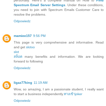
personally. Here’s a complete manual on How to
Find
Spectrum Email Server Settings
. Under these conditions,
you need to join with Spectrum Emails Customer Care to
resolve the problems.
Odpowiedz
mamiee157
9:56 PM
This page is very comprehensive and informative. Read
and get
slotxo
slot
สล็อต
many benefits and information. We are looking
forward to following
Odpowiedz
ligaz77king
11:19 AM
Wow, so amazing, I am a passionate student, I really want
to start a business independently.
ทางเข้าjoker
Odpowiedz