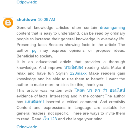
Odpowiedz
shutdown
10:08 AM
General knowledge articles often contain
dreamgaming
content that is easy to understand, can be read by ordinary
people to increase their general knowledge in everyday life.
Presenting facts Besides showing facts in the article The
author
pg
may express opinions or propose ideas.
Beneficial to society.
It is an educational article that provides a thorough
knowledge. And improve
หวยปิงปอง
reading skills Make it
relax and have fun Stylish
123maxx
Make readers gain
knowledge and be able to use them to benefit. I want the
author to make more articles like this, thank you.
This article was written with
โหลด บา คา ร่า ออนไลน์
evidence of facts. Interesting and in the content The author
has
แฮนดิแคป
inserted a critical comment. And creativity
Content and expressions in language are suitable for
general readers, not specific. There are ways to invite them
to read. Read
เว็บ 123
and challenge your mind.
Odpowiedz