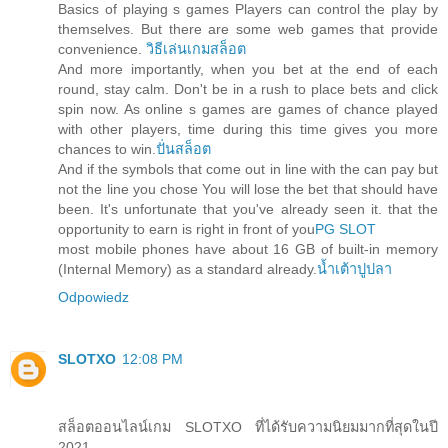
Basics of playing s games Players can control the play by
themselves. But there are some web games that provide
convenience.
วิธีเล่นเกมสล็อต
And more importantly, when you bet at the end of each
round, stay calm. Don't be in a rush to place bets and click
spin now. As online s games are games of chance played
with other players, time during this time gives you more
chances to win.
ปั่นสล็อต
And if the symbols that come out in line with the can pay but
not the line you chose You will lose the bet that should have
been. It's unfortunate that you've already seen it. that the
opportunity to earn is right in front of you
PG SLOT
most mobile phones have about 16 GB of built-in memory
(Internal Memory) as a standard already.
น้ำเต้าปูปลา
Odpowiedz
SLOTXO
12:08 PM
สล็อตออนไลน์เกม SLOTXO ที่ได้รับความนิยมมากที่สุดในปี
2021