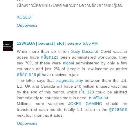
เนื่องจากมีหลายประเภทของเกมตามความต้องการของผู้เล่น
XOSLOT
Odpowiedz
123VEGA | bacarat | slot | casino
6:55 AM
While more than six billion
Sexy Baccarat
Covid vaccine
doses have
สล็อต123
been administered worldwide, they
say 70% of these were
nigoal
administered by only a few
countries and just 2% of people in low-income countries
สล็อต ค่าย jili
have received a jab.
The letter says that
pragmatic play
between them the US,
EU, UK and Canada will have 240 million unused vaccines
by the end of this month, which
เว็บ 123
could be airlifted
immediately to countries most in need.
หวยปิงปอง
Millions more vaccines
JOKER GAMING
should be
transferred each month, totally 1.1 billion in the
สูตรสล็อต
next four months, it adds.
Odpowiedz