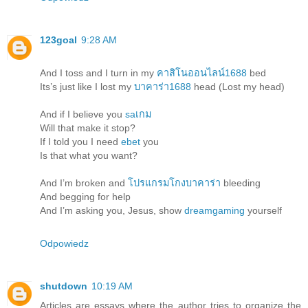
123goal
9:28 AM
And I toss and I turn in my
คาสิโนออนไลน์1688
bed
Its’s just like I lost my
บาคาร่า1688
head (Lost my head)
And if I believe you
saเกม
Will that make it stop?
If I told you I need
ebet
you
Is that what you want?
And I’m broken and
โปรแกรมโกงบาคาร่า
bleeding
And begging for help
And I’m asking you, Jesus, show
dreamgaming
yourself
Odpowiedz
shutdown
10:19 AM
Articles are essays where the author tries to organize the