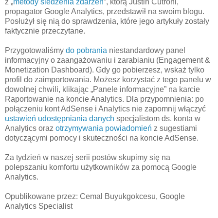
z „
metody śledzenia zdarzeń
”, którą Justin Cutroni,
propagator Google Analytics, przedstawił na swoim blogu.
Posłużył się nią do sprawdzenia, które jego artykuły zostały
faktycznie przeczytane.
Przygotowaliśmy
do pobrania
niestandardowy panel
informacyjny o zaangażowaniu i zarabianiu (Engagement &
Monetization Dashboard). Gdy go pobierzesz, wskaż tylko
profil do zaimportowania. Możesz korzystać z tego panelu w
dowolnej chwili, klikając „Panele informacyjne” na karcie
Raportowanie na koncie Analytics. Dla przypomnienia: po
połączeniu kont AdSense i Analytics nie zapomnij włączyć
ustawień udostępniania danych
specjalistom ds. konta w
Analytics oraz
otrzymywania powiadomień
z sugestiami
dotyczącymi pomocy i skuteczności na koncie AdSense.
Za tydzień w naszej serii postów skupimy się na
polepszaniu komfortu użytkowników za pomocą Google
Analytics.
Opublikowane przez: Cemal Buyukgokcesu, Google
Analytics Specialist