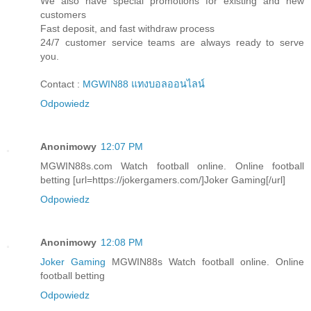
We also have special promotions for existing and new
customers
Fast deposit, and fast withdraw process
24/7 customer service teams are always ready to serve
you.
Contact :
MGWIN88 แทงบอลออนไลน์
Odpowiedz
Anonimowy
12:07 PM
MGWIN88s.com Watch football online. Online football
betting [url=https://jokergamers.com/]Joker Gaming[/url]
Odpowiedz
Anonimowy
12:08 PM
Joker Gaming
MGWIN88s Watch football online. Online
football betting
Odpowiedz