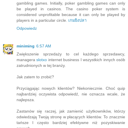
gambling games. Initially, poker gambling games can only
be played in casinos. The casino poker system is
considered unprofitable because it can only be played by
players in a particular circle.
เกมยิงปลา
Odpowiedz
miniming
6:57 AM
Zwiększenie sprzedaży to cel każdego sprzedawcy,
managera
slotxo
internet business I wszystkich innych osób
zatrudnionych w tej branży.
Jak zatem to zrobić?
Przyciągając nowych klientów? Niekoniecznie. Choć quip
najbardziej oczywista odpowiedź, nie oznacza wcale, że
najlepsza.
Zastanów się raczej, jak zamienić użytkowników, którzy
odwiedzają Twoją stronę w płacących klientów. To znacznie
tańsze I często bardziej efektywne niż pozyskiwanie