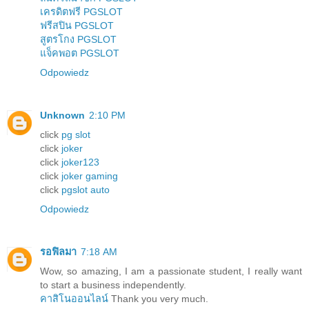
เครดิตฟรี PGSLOT
ฟรีสปิน PGSLOT
สูตรโกง PGSLOT
แจ็คพอต PGSLOT
Odpowiedz
Unknown
2:10 PM
click
pg slot
click
joker
click
joker123
click
joker gaming
click
pgslot auto
Odpowiedz
รอฟิลมา
7:18 AM
Wow, so amazing, I am a passionate student, I really want
to start a business independently.
คาสิโนออนไลน์
Thank you very much.