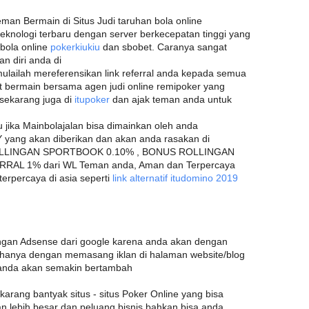
man Bermain di Situs Judi taruhan bola online
teknologi terbaru dengan server berkecepatan tinggi yang
bola online
pokerkiukiu
dan sbobet. Caranya sangat
 diri anda di
ulailah mereferensikan link referral anda kepada semua
t bermain bersama agen judi online remipoker yang
a sekarang juga di
itupoker
dan ajak teman anda untuk
u jika Mainbolajalan bisa dimainkan oleh anda
yang akan diberikan dan akan anda rasakan di
ROLLINGAN SPORTBOOK 0.10% , BONUS ROLLINGAN
RAL 1% dari WL Teman anda, Aman dan Terpercaya
erpercaya di asia seperti
link alternatif itudomino 2019
gan Adsense dari google karena anda akan dengan
anya dengan memasang iklan di halaman website/blog
 anda akan semakin bertambah
ekarang bantyak situs - situs Poker Online yang bisa
n lebih besar dan peluang bisnis bahkan bisa anda