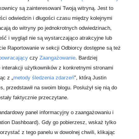
kownicy są zainteresowani Twoją witryną. Jest to
ści odwiedzin i długości czasu między kolejnymi
acają do witryny po jednokrotnych odwiedzinach,
ść i wygląd nie są wystarczająco atrakcyjne lub
rcie Raportowanie w sekcji Odbiorcy dostępne są też
powracający
czy
Zaangażowanie
. Bardziej
 interakcji użytkowników z konkretnymi stronami
ąc z „
metody śledzenia zdarzeń
”, którą Justin
s, przedstawił na swoim blogu. Posłużył się nią do
ostały faktycznie przeczytane.
andardowy panel informacyjny o zaangażowaniu i
tion Dashboard). Gdy go pobierzesz, wskaż tylko
rzystać z tego panelu w dowolnej chwili, klikając