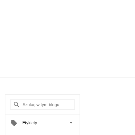

Etykiety