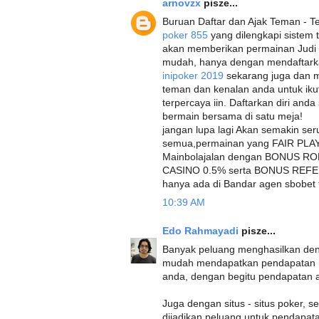
arnovzx
pisze...
Buruan Daftar dan Ajak Teman - Te
poker 855
yang dilengkapi sistem 
akan memberikan permainan Judi 
mudah, hanya dengan mendaftarkan
inipoker 2019
sekarang juga dan m
teman dan kenalan anda untuk iku
terpercaya iin. Daftarkan diri and
bermain bersama di satu meja!
jangan lupa lagi Akan semakin ser
semua,permainan yang FAIR PLAY 
Mainbolajalan dengan BONUS 
CASINO 0.5% serta BONUS REFER
hanya ada di Bandar agen sbobet t
10:39 AM
Edo Rahmayadi
pisze...
Banyak peluang menghasilkan den
mudah mendapatkan pendapatan h
anda, dengan begitu pendapatan
Juga dengan situs - situs poker, s
dijadikan peluang untuk pendapata