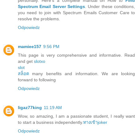
personally. Here’s a complete manual on How to
Find
Spectrum Email Server Settings
. Under these conditions,
you need to join with Spectrum Emails Customer Care to
resolve the problems.
Odpowiedz
mamiee157
9:56 PM
This page is very comprehensive and informative. Read
and get
slotxo
slot
สล็อต
many benefits and information. We are looking
forward to following
Odpowiedz
ligaz77king
11:19 AM
Wow, so amazing, I am a passionate student, I really want
to start a business independently.
ทางเข้าjoker
Odpowiedz