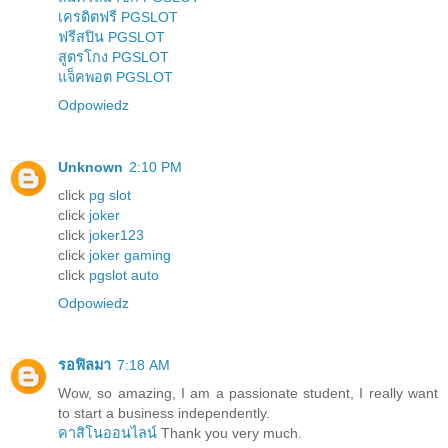
เครดิตฟรี PGSLOT
ฟรีสปิน PGSLOT
สูตรโกง PGSLOT
แจ็คพอต PGSLOT
Odpowiedz
Unknown
2:10 PM
click
pg slot
click
joker
click
joker123
click
joker gaming
click
pgslot auto
Odpowiedz
รอฟิลมา
7:18 AM
Wow, so amazing, I am a passionate student, I really want
to start a business independently.
คาสิโนออนไลน์
Thank you very much.