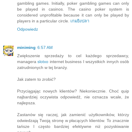
gambling games. Initially, poker gambling games can only
be played in casinos. The casino poker system is
considered unprofitable because it can only be played by
players in a particular circle.
เกมยิงปลา
Odpowiedz
miniming
6:57 AM
Zwiększenie sprzedaży to cel każdego sprzedawcy,
managera
slotxo
internet business I wszystkich innych osób
zatrudnionych w tej branży.
Jak zatem to zrobić?
Przyciągając nowych klientów? Niekoniecznie. Choć quip
najbardziej oczywista odpowiedź, nie oznacza wcale, że
najlepsza.
Zastanów się raczej, jak zamienić użytkowników, którzy
odwiedzają Twoją stronę w płacących klientów. To znacznie
tańsze I często bardziej efektywne niż pozyskiwanie