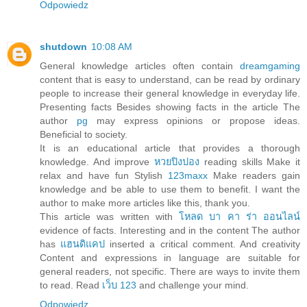
Odpowiedz
shutdown
10:08 AM
General knowledge articles often contain
dreamgaming
content that is easy to understand, can be read by ordinary
people to increase their general knowledge in everyday life.
Presenting facts Besides showing facts in the article The
author
pg
may express opinions or propose ideas.
Beneficial to society.
It is an educational article that provides a thorough
knowledge. And improve
หวยปิงปอง
reading skills Make it
relax and have fun Stylish
123maxx
Make readers gain
knowledge and be able to use them to benefit. I want the
author to make more articles like this, thank you.
This article was written with
โหลด บา คา ร่า ออนไลน์
evidence of facts. Interesting and in the content The author
has
แฮนดิแคป
inserted a critical comment. And creativity
Content and expressions in language are suitable for
general readers, not specific. There are ways to invite them
to read. Read
เว็บ 123
and challenge your mind.
Odpowiedz