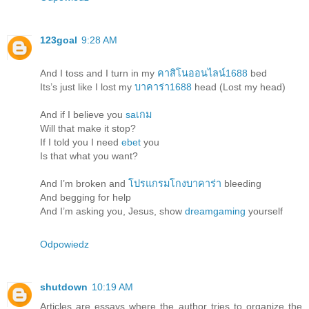
123goal
9:28 AM
And I toss and I turn in my
คาสิโนออนไลน์1688
bed
Its’s just like I lost my
บาคาร่า1688
head (Lost my head)
And if I believe you
saเกม
Will that make it stop?
If I told you I need
ebet
you
Is that what you want?
And I’m broken and
โปรแกรมโกงบาคาร่า
bleeding
And begging for help
And I’m asking you, Jesus, show
dreamgaming
yourself
Odpowiedz
shutdown
10:19 AM
Articles are essays where the author tries to organize the