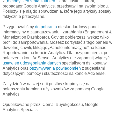
z „
metody śledzenia zdarzeń
”, którą Justin Cutroni,
propagator Google Analytics, przedstawił na swoim blogu.
Posłużył się nią do sprawdzenia, które jego artykuły zostały
faktycznie przeczytane.
Przygotowaliśmy
do pobrania
niestandardowy panel
informacyjny o zaangażowaniu i zarabianiu (Engagement &
Monetization Dashboard). Gdy go pobierzesz, wskaż tylko
profil do zaimportowania. Możesz korzystać z tego panelu w
dowolnej chwili, klikając „Panele informacyjne” na karcie
Raportowanie na koncie Analytics. Dla przypomnienia: po
połączeniu kont AdSense i Analytics nie zapomnij włączyć
ustawień udostępniania danych
specjalistom ds. konta w
Analytics oraz
otrzymywania powiadomień
z sugestiami
dotyczącymi pomocy i skuteczności na koncie AdSense.
Za tydzień w naszej serii postów skupimy się na
polepszaniu komfortu użytkowników za pomocą Google
Analytics.
Opublikowane przez: Cemal Buyukgokcesu, Google
Analytics Specialist