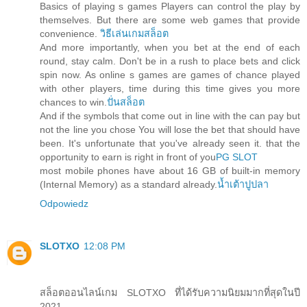
Basics of playing s games Players can control the play by
themselves. But there are some web games that provide
convenience.
วิธีเล่นเกมสล็อต
And more importantly, when you bet at the end of each
round, stay calm. Don't be in a rush to place bets and click
spin now. As online s games are games of chance played
with other players, time during this time gives you more
chances to win.
ปั่นสล็อต
And if the symbols that come out in line with the can pay but
not the line you chose You will lose the bet that should have
been. It's unfortunate that you've already seen it. that the
opportunity to earn is right in front of you
PG SLOT
most mobile phones have about 16 GB of built-in memory
(Internal Memory) as a standard already.
น้ำเต้าปูปลา
Odpowiedz
SLOTXO
12:08 PM
สล็อตออนไลน์เกม SLOTXO ที่ได้รับความนิยมมากที่สุดในปี
2021