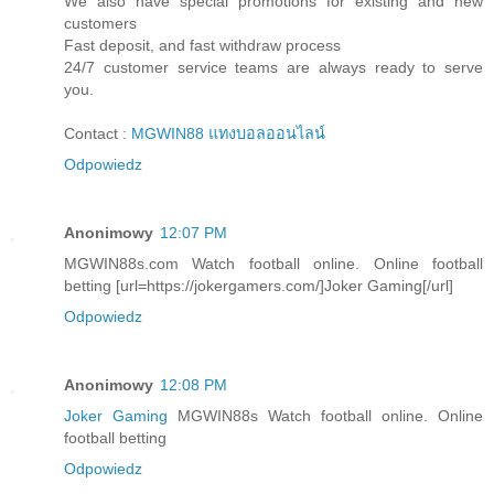
We also have special promotions for existing and new
customers
Fast deposit, and fast withdraw process
24/7 customer service teams are always ready to serve
you.
Contact :
MGWIN88 แทงบอลออนไลน์
Odpowiedz
Anonimowy
12:07 PM
MGWIN88s.com Watch football online. Online football
betting [url=https://jokergamers.com/]Joker Gaming[/url]
Odpowiedz
Anonimowy
12:08 PM
Joker Gaming
MGWIN88s Watch football online. Online
football betting
Odpowiedz