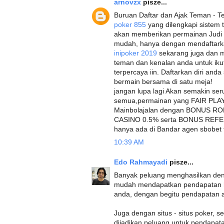
arnovzx
pisze...
Buruan Daftar dan Ajak Teman - Te
poker 855
yang dilengkapi sistem 
akan memberikan permainan Judi 
mudah, hanya dengan mendaftarkan
inipoker 2019
sekarang juga dan m
teman dan kenalan anda untuk iku
terpercaya iin. Daftarkan diri and
bermain bersama di satu meja!
jangan lupa lagi Akan semakin ser
semua,permainan yang FAIR PLAY 
Mainbolajalan dengan BONUS 
CASINO 0.5% serta BONUS REFER
hanya ada di Bandar agen sbobet t
10:39 AM
Edo Rahmayadi
pisze...
Banyak peluang menghasilkan den
mudah mendapatkan pendapatan h
anda, dengan begitu pendapatan
Juga dengan situs - situs poker, s
dijadikan peluang untuk pendapata