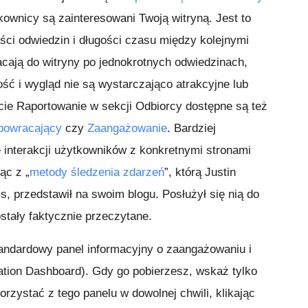
kownicy są zainteresowani Twoją witryną. Jest to
ści odwiedzin i długości czasu między kolejnymi
acają do witryny po jednokrotnych odwiedzinach,
ść i wygląd nie są wystarczająco atrakcyjne lub
rcie Raportowanie w sekcji Odbiorcy dostępne są też
powracający
czy
Zaangażowanie
. Bardziej
 interakcji użytkowników z konkretnymi stronami
ąc z „
metody śledzenia zdarzeń
”, którą Justin
s, przedstawił na swoim blogu. Posłużył się nią do
ostały faktycznie przeczytane.
andardowy panel informacyjny o zaangażowaniu i
tion Dashboard). Gdy go pobierzesz, wskaż tylko
rzystać z tego panelu w dowolnej chwili, klikając