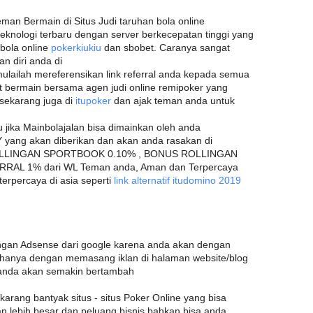
man Bermain di Situs Judi taruhan bola online
teknologi terbaru dengan server berkecepatan tinggi yang
bola online
pokerkiukiu
dan sbobet. Caranya sangat
 diri anda di
ulailah mereferensikan link referral anda kepada semua
t bermain bersama agen judi online remipoker yang
a sekarang juga di
itupoker
dan ajak teman anda untuk
u jika Mainbolajalan bisa dimainkan oleh anda
yang akan diberikan dan akan anda rasakan di
ROLLINGAN SPORTBOOK 0.10% , BONUS ROLLINGAN
RAL 1% dari WL Teman anda, Aman dan Terpercaya
erpercaya di asia seperti
link alternatif itudomino 2019
gan Adsense dari google karena anda akan dengan
anya dengan memasang iklan di halaman website/blog
 anda akan semakin bertambah
ekarang bantyak situs - situs Poker Online yang bisa
n lebih besar dan peluang bisnis bahkan bisa anda