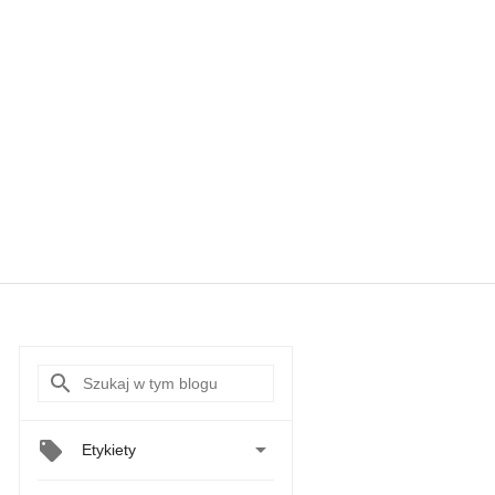

Etykiety