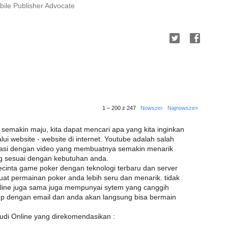
ile Publisher Advocate
1 – 200 z 247
Nowsze›
Najnowsze»
 semakin maju, kita dapat mencari apa yang kita inginkan
 website - website di internet. Youtube adalah salah
rmasi dengan video yang membuatnya semakin menarik
ng sesuai dengan kebutuhan anda.
ecinta game poker dengan teknologi terbaru dan server
at permainan poker anda lebih seru dan menarik. tidak
nline juga sama juga mempunyai sytem yang canggih
up dengan email dan anda akan langsung bisa bermain
udi Online yang direkomendasikan :