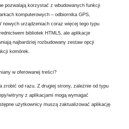
ilne pozwalają korzystać z wbudowanych funkcji
darkach komputerowych – odbiornika GPS,
W nowych urządzeniach coraz więcej tego typu
średnictwem bibliotek HTML5, ale aplikacje
iają najbardziej rozbudowany zestaw opcji
nkcji komórek.
iany w oferowanej treści?
 zrobić od razu. Z drugiej strony, zależnie od typu
lepy/witryny z aplikacjami mogą wymagać
astępne użytkownicy muszą zaktualizować aplikację