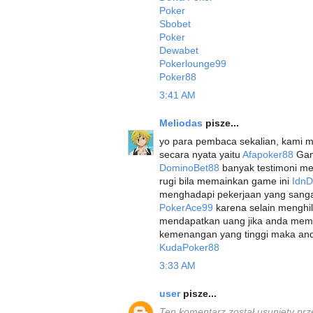
Poker
Sbobet
Poker
Dewabet
Pokerlounge99
Poker88
3:41 AM
Meliodas
pisze...
yo para pembaca sekalian, kami 
secara nyata yaitu
Afapoker88
Game
DominoBet88
banyak testimoni me
rugi bila memainkan game ini
Idn
menghadapi pekerjaan yang sang
PokerAce99
karena selain menghil
mendapatkan uang jika anda meme
kemenangan yang tinggi maka and
KudaPoker88
3:33 AM
user
pisze...
Ten komentarz został usunięty prz