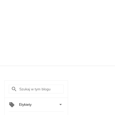

Etykiety