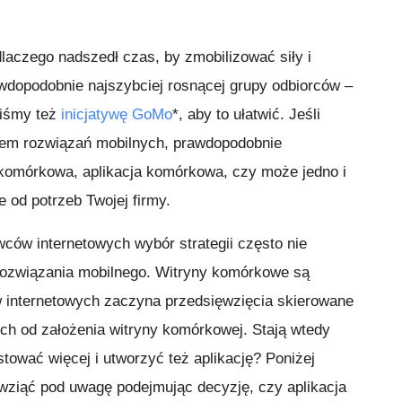
dlaczego nadszedł czas, by zmobilizować siły i
wdopodobnie najszybciej rosnącej grupy odbiorców –
iśmy też
inicjatywę GoMo
*, aby to ułatwić. Jeśli
em rozwiązań mobilnych, prawdopodobnie
 komórkowa, aplikacja komórkowa, czy może jedno i
 od potrzeb Twojej firmy.
ców internetowych wybór strategii często nie
rozwiązania mobilnego. Witryny komórkowe są
w internetowych zaczyna przedsięwzięcia skierowane
h od założenia witryny komórkowej. Stają wtedy
tować więcej i utworzyć też aplikację? Poniżej
 wziąć pod uwagę podejmując decyzję, czy aplikacja