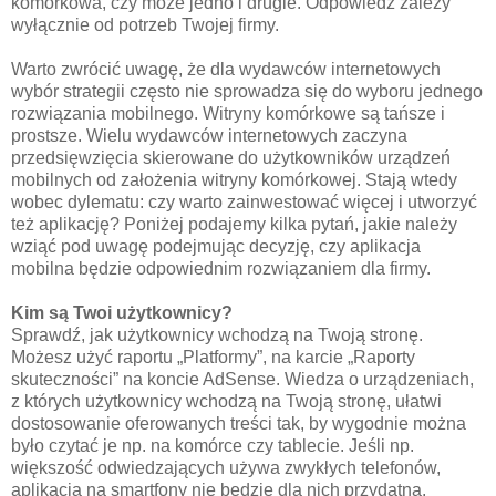
komórkowa, czy może jedno i drugie. Odpowiedź zależy
wyłącznie od potrzeb Twojej firmy.
Warto zwrócić uwagę, że dla wydawców internetowych
wybór strategii często nie sprowadza się do wyboru jednego
rozwiązania mobilnego. Witryny komórkowe są tańsze i
prostsze. Wielu wydawców internetowych zaczyna
przedsięwzięcia skierowane do użytkowników urządzeń
mobilnych od założenia witryny komórkowej. Stają wtedy
wobec dylematu: czy warto zainwestować więcej i utworzyć
też aplikację? Poniżej podajemy kilka pytań, jakie należy
wziąć pod uwagę podejmując decyzję, czy aplikacja
mobilna będzie odpowiednim rozwiązaniem dla firmy.
Kim są Twoi użytkownicy?
Sprawdź, jak użytkownicy wchodzą na Twoją stronę.
Możesz użyć raportu „Platformy”, na karcie „Raporty
skuteczności” na koncie AdSense. Wiedza o urządzeniach,
z których użytkownicy wchodzą na Twoją stronę, ułatwi
dostosowanie oferowanych treści tak, by wygodnie można
było czytać je np. na komórce czy tablecie. Jeśli np.
większość odwiedzających używa zwykłych telefonów,
aplikacja na smartfony nie będzie dla nich przydatna.