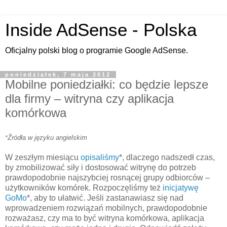
Inside AdSense - Polska
Oficjalny polski blog o programie Google AdSense.
poniedziałek, 7 maja 2012
Mobilne poniedziałki: co będzie lepsze
dla firmy – witryna czy aplikacja
komórkowa
Źródła w języku
angielskim
*
W zeszłym miesiącu
opisaliśmy
*, dlaczego nadszedł czas,
by zmobilizować siły i dostosować witrynę do potrzeb
prawdopodobnie najszybciej rosnącej grupy odbiorców –
użytkowników komórek. Rozpoczęliśmy też
inicjatywę
GoMo
*, aby to ułatwić. Jeśli zastanawiasz się nad
wprowadzeniem rozwiązań mobilnych, prawdopodobnie
rozważasz, czy ma to być witryna komórkowa, aplikacja