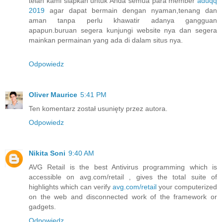
telah kami siapkan untuk Anda semua para member
aduqq
2019
agar dapat bermain dengan nyaman,tenang dan
aman tanpa perlu khawatir adanya gangguan
apapun.buruan segera kunjungi website nya dan segera
mainkan permainan yang ada di dalam situs nya.
Odpowiedz
Oliver Maurice
5:41 PM
Ten komentarz został usunięty przez autora.
Odpowiedz
Nikita Soni
9:40 AM
AVG Retail is the best Antivirus programming which is
accessible on avg.com/retail , gives the total suite of
highlights which can verify
avg.com/retail
your computerized
on the web and disconnected work of the framework or
gadgets.
Odpowiedz