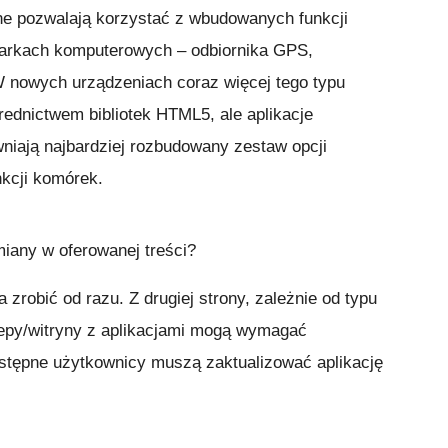
ilne pozwalają korzystać z wbudowanych funkcji
darkach komputerowych – odbiornika GPS,
W nowych urządzeniach coraz więcej tego typu
średnictwem bibliotek HTML5, ale aplikacje
iają najbardziej rozbudowany zestaw opcji
nkcji komórek.
iany w oferowanej treści?
 zrobić od razu. Z drugiej strony, zależnie od typu
lepy/witryny z aplikacjami mogą wymagać
astępne użytkownicy muszą zaktualizować aplikację