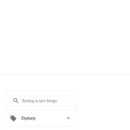

Etykiety