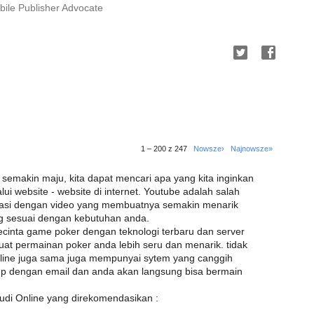
ile Publisher Advocate
1 – 200 z 247
Nowsze›
Najnowsze»
 semakin maju, kita dapat mencari apa yang kita inginkan
 website - website di internet. Youtube adalah salah
rmasi dengan video yang membuatnya semakin menarik
ng sesuai dengan kebutuhan anda.
ecinta game poker dengan teknologi terbaru dan server
at permainan poker anda lebih seru dan menarik. tidak
nline juga sama juga mempunyai sytem yang canggih
up dengan email dan anda akan langsung bisa bermain
udi Online yang direkomendasikan :