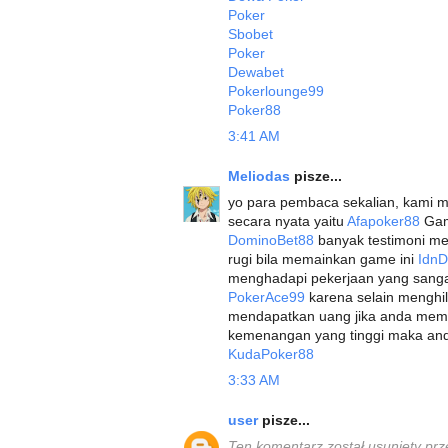
Poker
Sbobet
Poker
Dewabet
Pokerlounge99
Poker88
3:41 AM
Meliodas
pisze...
yo para pembaca sekalian, kami 
secara nyata yaitu
Afapoker88
Game
DominoBet88
banyak testimoni me
rugi bila memainkan game ini
Idn
menghadapi pekerjaan yang sang
PokerAce99
karena selain menghil
mendapatkan uang jika anda meme
kemenangan yang tinggi maka and
KudaPoker88
3:33 AM
user
pisze...
Ten komentarz został usunięty prz