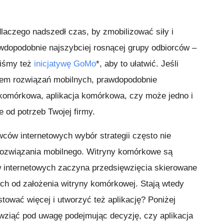
dlaczego nadszedł czas, by zmobilizować siły i
wdopodobnie najszybciej rosnącej grupy odbiorców –
iśmy też
inicjatywę GoMo
*, aby to ułatwić. Jeśli
em rozwiązań mobilnych, prawdopodobnie
 komórkowa, aplikacja komórkowa, czy może jedno i
 od potrzeb Twojej firmy.
ców internetowych wybór strategii często nie
rozwiązania mobilnego. Witryny komórkowe są
w internetowych zaczyna przedsięwzięcia skierowane
h od założenia witryny komórkowej. Stają wtedy
tować więcej i utworzyć też aplikację? Poniżej
 wziąć pod uwagę podejmując decyzję, czy aplikacja