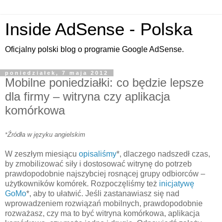
Inside AdSense - Polska
Oficjalny polski blog o programie Google AdSense.
poniedziałek, 7 maja 2012
Mobilne poniedziałki: co będzie lepsze
dla firmy – witryna czy aplikacja
komórkowa
Źródła w języku
angielskim
*
W zeszłym miesiącu
opisaliśmy
*, dlaczego nadszedł czas,
by zmobilizować siły i dostosować witrynę do potrzeb
prawdopodobnie najszybciej rosnącej grupy odbiorców –
użytkowników komórek. Rozpoczęliśmy też
inicjatywę
GoMo
*, aby to ułatwić. Jeśli zastanawiasz się nad
wprowadzeniem rozwiązań mobilnych, prawdopodobnie
rozważasz, czy ma to być witryna komórkowa, aplikacja