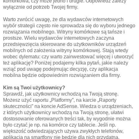
komórkowa, czy może jedno i drugie. Odpowiedź zależy
wyłącznie od potrzeb Twojej firmy.
Warto zwrócić uwagę, że dla wydawców internetowych
wybór strategii często nie sprowadza się do wyboru jednego
rozwiązania mobilnego. Witryny komórkowe są tańsze i
prostsze. Wielu wydawców internetowych zaczyna
przedsięwzięcia skierowane do użytkowników urządzeń
mobilnych od założenia witryny komórkowej. Stają wtedy
wobec dylematu: czy warto zainwestować więcej i utworzyć
też aplikację? Poniżej podajemy kilka pytań, jakie należy
wziąć pod uwagę podejmując decyzję, czy aplikacja
mobilna będzie odpowiednim rozwiązaniem dla firmy.
Kim są Twoi użytkownicy?
Sprawdź, jak użytkownicy wchodzą na Twoją stronę.
Możesz użyć raportu „Platformy”, na karcie „Raporty
skuteczności” na koncie AdSense. Wiedza o urządzeniach,
z których użytkownicy wchodzą na Twoją stronę, ułatwi
dostosowanie oferowanych treści tak, by wygodnie można
było czytać je np. na komórce czy tablecie. Jeśli np.
większość odwiedzających używa zwykłych telefonów,
aplikacja na smartfony nie będzie dla nich przydatna.