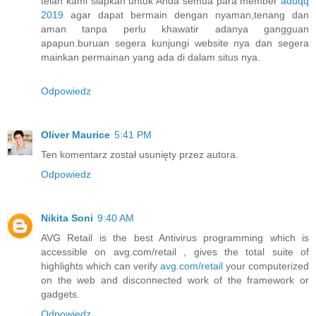
telah kami siapkan untuk Anda semua para member
aduqq
2019
agar dapat bermain dengan nyaman,tenang dan
aman tanpa perlu khawatir adanya gangguan
apapun.buruan segera kunjungi website nya dan segera
mainkan permainan yang ada di dalam situs nya.
Odpowiedz
Oliver Maurice
5:41 PM
Ten komentarz został usunięty przez autora.
Odpowiedz
Nikita Soni
9:40 AM
AVG Retail is the best Antivirus programming which is
accessible on avg.com/retail , gives the total suite of
highlights which can verify
avg.com/retail
your computerized
on the web and disconnected work of the framework or
gadgets.
Odpowiedz