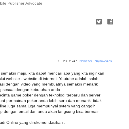
ile Publisher Advocate
1 – 200 z 247
Nowsze›
Najnowsze»
 semakin maju, kita dapat mencari apa yang kita inginkan
 website - website di internet. Youtube adalah salah
rmasi dengan video yang membuatnya semakin menarik
ng sesuai dengan kebutuhan anda.
ecinta game poker dengan teknologi terbaru dan server
at permainan poker anda lebih seru dan menarik. tidak
nline juga sama juga mempunyai sytem yang canggih
up dengan email dan anda akan langsung bisa bermain
udi Online yang direkomendasikan :