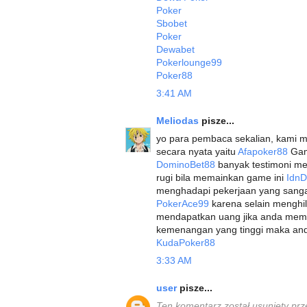
Poker
Sbobet
Poker
Dewabet
Pokerlounge99
Poker88
3:41 AM
Meliodas
pisze...
yo para pembaca sekalian, kami 
secara nyata yaitu
Afapoker88
Game
DominoBet88
banyak testimoni me
rugi bila memainkan game ini
Idn
menghadapi pekerjaan yang sang
PokerAce99
karena selain menghil
mendapatkan uang jika anda meme
kemenangan yang tinggi maka and
KudaPoker88
3:33 AM
user
pisze...
Ten komentarz został usunięty prz