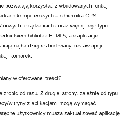
ilne pozwalają korzystać z wbudowanych funkcji
darkach komputerowych – odbiornika GPS,
W nowych urządzeniach coraz więcej tego typu
średnictwem bibliotek HTML5, ale aplikacje
iają najbardziej rozbudowany zestaw opcji
nkcji komórek.
iany w oferowanej treści?
 zrobić od razu. Z drugiej strony, zależnie od typu
lepy/witryny z aplikacjami mogą wymagać
astępne użytkownicy muszą zaktualizować aplikację