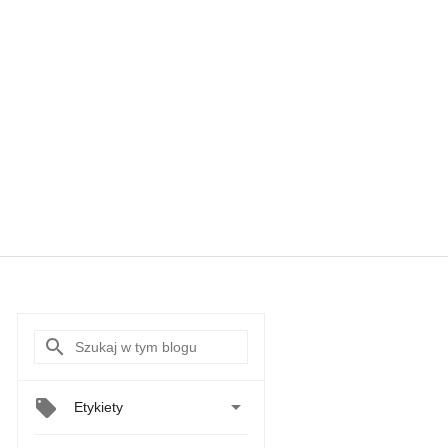

Etykiety