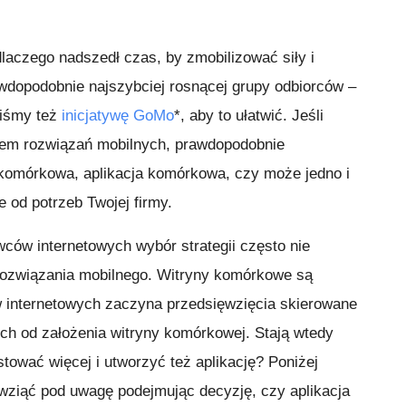
dlaczego nadszedł czas, by zmobilizować siły i
wdopodobnie najszybciej rosnącej grupy odbiorców –
iśmy też
inicjatywę GoMo
*, aby to ułatwić. Jeśli
em rozwiązań mobilnych, prawdopodobnie
 komórkowa, aplikacja komórkowa, czy może jedno i
 od potrzeb Twojej firmy.
ców internetowych wybór strategii często nie
rozwiązania mobilnego. Witryny komórkowe są
w internetowych zaczyna przedsięwzięcia skierowane
h od założenia witryny komórkowej. Stają wtedy
tować więcej i utworzyć też aplikację? Poniżej
 wziąć pod uwagę podejmując decyzję, czy aplikacja