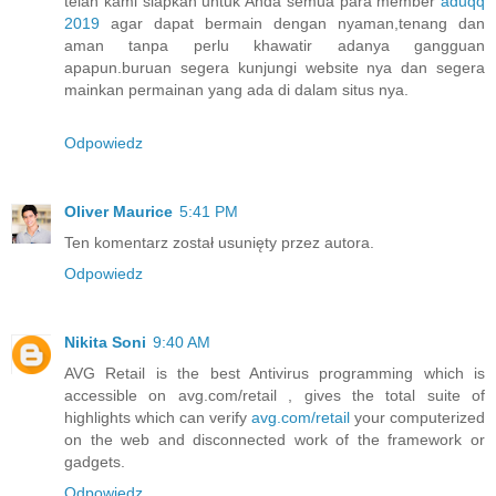
telah kami siapkan untuk Anda semua para member
aduqq
2019
agar dapat bermain dengan nyaman,tenang dan
aman tanpa perlu khawatir adanya gangguan
apapun.buruan segera kunjungi website nya dan segera
mainkan permainan yang ada di dalam situs nya.
Odpowiedz
Oliver Maurice
5:41 PM
Ten komentarz został usunięty przez autora.
Odpowiedz
Nikita Soni
9:40 AM
AVG Retail is the best Antivirus programming which is
accessible on avg.com/retail , gives the total suite of
highlights which can verify
avg.com/retail
your computerized
on the web and disconnected work of the framework or
gadgets.
Odpowiedz