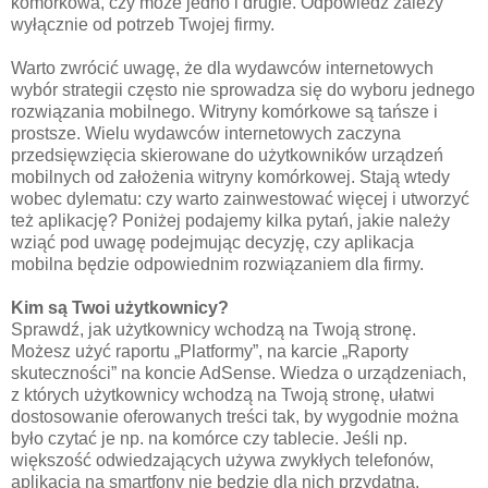
komórkowa, czy może jedno i drugie. Odpowiedź zależy
wyłącznie od potrzeb Twojej firmy.
Warto zwrócić uwagę, że dla wydawców internetowych
wybór strategii często nie sprowadza się do wyboru jednego
rozwiązania mobilnego. Witryny komórkowe są tańsze i
prostsze. Wielu wydawców internetowych zaczyna
przedsięwzięcia skierowane do użytkowników urządzeń
mobilnych od założenia witryny komórkowej. Stają wtedy
wobec dylematu: czy warto zainwestować więcej i utworzyć
też aplikację? Poniżej podajemy kilka pytań, jakie należy
wziąć pod uwagę podejmując decyzję, czy aplikacja
mobilna będzie odpowiednim rozwiązaniem dla firmy.
Kim są Twoi użytkownicy?
Sprawdź, jak użytkownicy wchodzą na Twoją stronę.
Możesz użyć raportu „Platformy”, na karcie „Raporty
skuteczności” na koncie AdSense. Wiedza o urządzeniach,
z których użytkownicy wchodzą na Twoją stronę, ułatwi
dostosowanie oferowanych treści tak, by wygodnie można
było czytać je np. na komórce czy tablecie. Jeśli np.
większość odwiedzających używa zwykłych telefonów,
aplikacja na smartfony nie będzie dla nich przydatna.