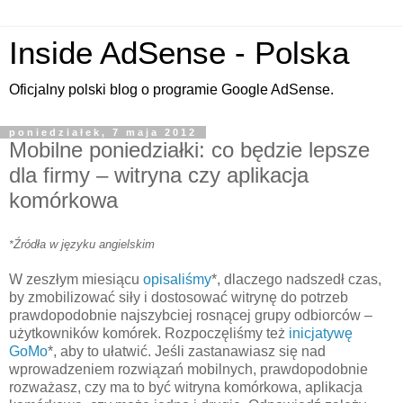
Inside AdSense - Polska
Oficjalny polski blog o programie Google AdSense.
poniedziałek, 7 maja 2012
Mobilne poniedziałki: co będzie lepsze
dla firmy – witryna czy aplikacja
komórkowa
Źródła w języku
angielskim
*
W zeszłym miesiącu
opisaliśmy
*, dlaczego nadszedł czas,
by zmobilizować siły i dostosować witrynę do potrzeb
prawdopodobnie najszybciej rosnącej grupy odbiorców –
użytkowników komórek. Rozpoczęliśmy też
inicjatywę
GoMo
*, aby to ułatwić. Jeśli zastanawiasz się nad
wprowadzeniem rozwiązań mobilnych, prawdopodobnie
rozważasz, czy ma to być witryna komórkowa, aplikacja