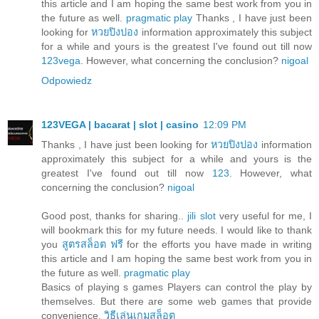
this article and I am hoping the same best work from you in
the future as well.
pragmatic play
Thanks , I have just been
looking for
หวยปิงปอง
information approximately this subject
for a while and yours is the greatest I've found out till now
123vega
. However, what concerning the conclusion?
nigoal
Odpowiedz
123VEGA | bacarat | slot | casino
12:09 PM
Thanks , I have just been looking for
หวยปิงปอง
information
approximately this subject for a while and yours is the
greatest I've found out till now
123
. However, what
concerning the conclusion?
nigoal
Good post, thanks for sharing..
jili slot
very useful for me, I
will bookmark this for my future needs. I would like to thank
you
สูตรสล็อต ฟรี
for the efforts you have made in writing
this article and I am hoping the same best work from you in
the future as well.
pragmatic play
Basics of playing s games Players can control the play by
themselves. But there are some web games that provide
convenience.
วิธีเล่นเกมสล็อต