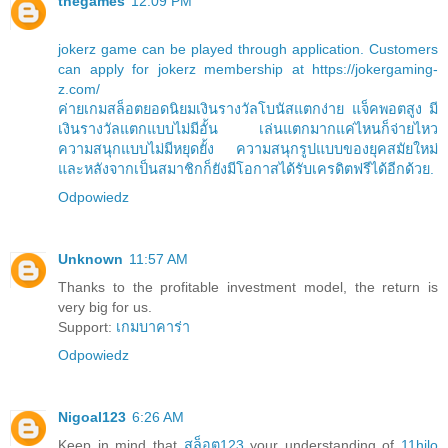
thegames
12:09 PM
jokerz game can be played through application. Customers
can apply for jokerz membership at https://jokergaming-
z.com/
ค่ายเกมสล็อตยอดนิยมเงินรางวัลโบนัสแตกง่าย แจ็คพอตสูง มี
เงินรางวัลแตกแบบไม่มีอั้น เล่นแตกมากแค่ไหนก็จ่ายไหว
ความสนุกแบบไม่มีหยุดยั้ง ความสนุกรูปแบบของยุคสมัยใหม่
และหลังจากเป็นสมาชิกก็ยังมีโอกาสได้รับเครดิตฟรีได้อีกด้วย.
Odpowiedz
Unknown
11:57 AM
Thanks to the profitable investment model, the return is
very big for us.
Support:
เกมบาคาร่า
Odpowiedz
Nigoal123
6:26 AM
Keep in mind that
สล็อต123
your understanding of
11hilo