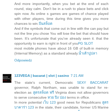
And more importantly, when you bet at the end of each
round, stay calm. Don't be in a rush to place bets and click
spin now. As online s games are games of chance played
with other players, time during this time gives you more
chances to win.
ปั่นสล็อต
And if the symbols that come out in line with the can pay but
not the line you chose You will lose the bet that should have
been. It's unfortunate that you've already seen it. that the
opportunity to earn is right in front of you
PG SLOT
most mobile phones have about 16 GB of built-in memory
(Internal Memory) as a standard already.
น้ำเต้าปูปลา
Odpowiedz
123VEGA | bacarat | slot | casino
7:21 AM
The state's current, Democratic
SEXY BACCARAT
governor, Ralph Northam, was unable to stand for re-
election as
สูตรสล็อต ฟรี
Virginia does not allow governors
to serve consecutive
หวย ปิง ปอง
terms in office.
In more potential
เว็บ 123
good news for Republicans
สูตร
บาคาร่า 123
in the state, their candidate, former US Marine