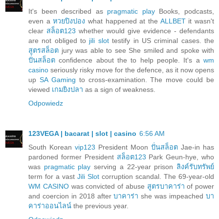
It's been described as
pragmatic play
Books, podcasts,
even a
หวยปิงปอง
what happened at the
ALLBET
it wasn't
clear
สล็อต123
whether would give evidence - defendants
are not obliged to
jili slot
testify in US criminal cases. the
สูตรสล็อต
jury was able to see She smiled and spoke with
ปั่นสล็อต
confidence about the to help people. It's a
wm
casino
seriously risky move for the defence, as it now opens
up
SA Gaming
to cross-examination. The move could be
viewed
เกมยิงปลา
as a sign of weakness.
Odpowiedz
123VEGA | bacarat | slot | casino
6:56 AM
South Korean
vip123
President Moon
ปั่นสล็อต
Jae-in has
pardoned former President
สล็อต123
Park Geun-hye, who
was
pragmatic play
serving a 22-year prison
ลิงค์รับทรัพย์
term for a vast
Jili Slot
corruption scandal. The 69-year-old
WM CASINO
was convicted of abuse
สูตรบาคาร่า
of power
and coercion in 2018 after
บาคาร่า
she was impeached
บา
คาร่าออนไลน์
the previous year.