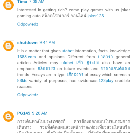
Timo
7:09 AM
Interested in getting rich? come play games with us joker
gaming auto สล็อตโจ๊กเกอร์ ออนไลน์
joker123
Odpowiedz
shutdown
9:44 AM
It is a matter that gives
ufabet
information, facts, knowledge
1688.com
and opinions Different from
บาคาร่า
general
articles Articles may
ufabet เข้า สู่ระบบ
also have an
emphasis
สล็อต123
on future events and
ราคาแฮนดิแคป
trends. Essays are a type
เสือมังกร
of essay which serves a
88ktc
variety of purposes, has evidences,
123play
credible
reasons.
Odpowiedz
PG145
9:20 AM
การเดินทางไปประเทศตุรกี ควรต้องออกแบบโปรแกรมการ
เดินทาง รวมทั้งคิดแผนล่วงหน้าว่าจะท่องเที่ยวส่วนไหนหรือ