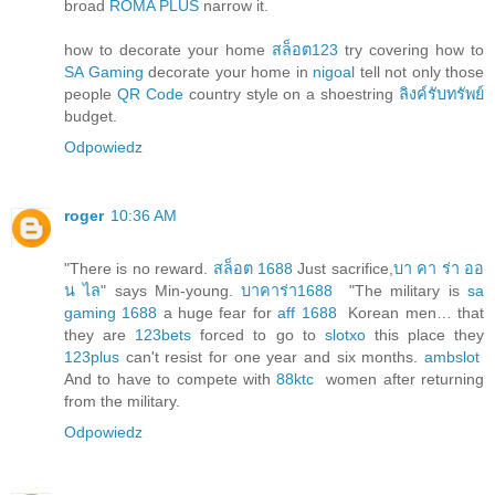
broad
ROMA PLUS
narrow it.
how to decorate your home
สล็อต123
try covering how to
SA Gaming
decorate your home in
nigoal
tell not only those
people
QR Code
country style on a shoestring
ลิงค์รับทรัพย์
budget.
Odpowiedz
roger
10:36 AM
"There is no reward.
สล็อต 1688
Just sacrifice,
บา คา ร่า ออ
น ไล
" says Min-young.
บาคาร่า1688
"The military is
sa
gaming 1688
a huge fear for
aff 1688
Korean men… that
they are
123bets
forced to go to
slotxo
this place they
123plus
can't resist for one year and six months.
ambslot
And to have to compete with
88ktc
women after returning
from the military.
Odpowiedz