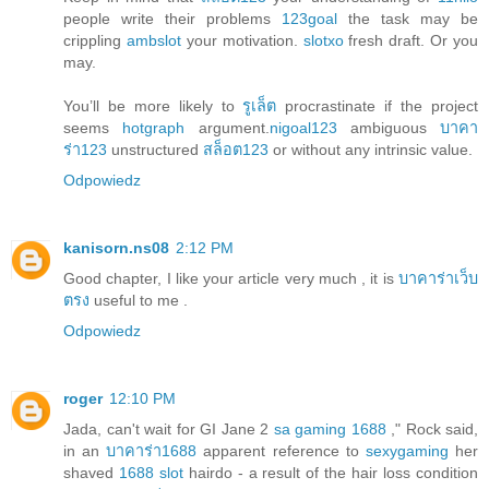
people write their problems
123goal
the task may be
crippling
ambslot
your motivation.
slotxo
fresh draft. Or you
may.
You’ll be more likely to
รูเล็ต
procrastinate if the project
seems
hotgraph
argument.
nigoal123
ambiguous
บาคา
ร่า123
unstructured
สล็อต123
or without any intrinsic value.
Odpowiedz
kanisorn.ns08
2:12 PM
Good chapter, I like your article very much , it is
บาคาร่าเว็บ
ตรง
useful to me .
Odpowiedz
roger
12:10 PM
Jada, can't wait for GI Jane 2
sa gaming 1688
," Rock said,
in an
บาคาร่า1688
apparent reference to
sexygaming
her
shaved
1688 slot
hairdo - a result of the hair loss condition