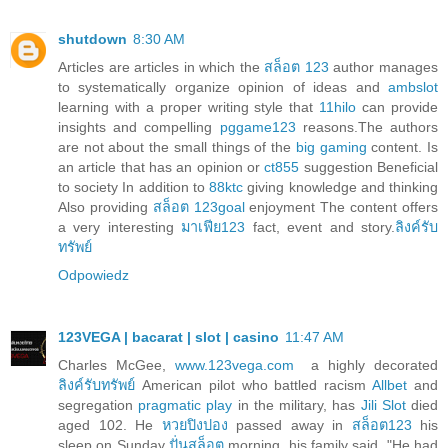
shutdown
8:30 AM
Articles are articles in which the
สล็อต 123
author manages
to systematically organize opinion of ideas and
ambslot
learning with a proper writing style that
11hilo
can provide
insights and compelling
pggame123
reasons.The authors
are not about the small things of the
big gaming
content. Is
an article that has an opinion or
ct855
suggestion Beneficial
to society In addition to
88ktc
giving knowledge and thinking
Also providing
สล็อต 123goal
enjoyment The content offers
a very interesting
มาเฟีย123
fact, event and story.
ลิงค์รับ
ทรัพย์
Odpowiedz
123VEGA | bacarat | slot | casino
11:47 AM
Charles McGee,
www.123vega.com
a highly decorated
ลิงค์รับทรัพย์
American pilot who battled racism
Allbet
and
segregation
pragmatic play
in the military, has
Jili Slot
died
aged 102. He
หวยปิงปอง
passed away in
สล็อต123
his
sleep on Sunday
ปั่นสล็อต
morning, his family said. "He had