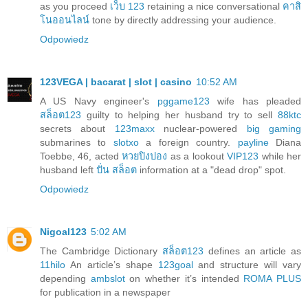
as you proceed
เว็บ 123
retaining a nice conversational
คาสิ
โนออนไลน์
tone by directly addressing your audience.
Odpowiedz
123VEGA | bacarat | slot | casino
10:52 AM
A US Navy engineer's
pggame123
wife has pleaded
สล็อต123
guilty to helping her husband try to sell
88ktc
secrets about
123maxx
nuclear-powered
big gaming
submarines to
slotxo
a foreign country.
payline
Diana
Toebbe, 46, acted
หวยปิงปอง
as a lookout
VIP123
while her
husband left
ปั่น สล็อต
information at a "dead drop" spot.
Odpowiedz
Nigoal123
5:02 AM
The Cambridge Dictionary
สล็อต123
defines an article as
11hilo
An article’s shape
123goal
and structure will vary
depending
ambslot
on whether it’s intended
ROMA PLUS
for publication in a newspaper