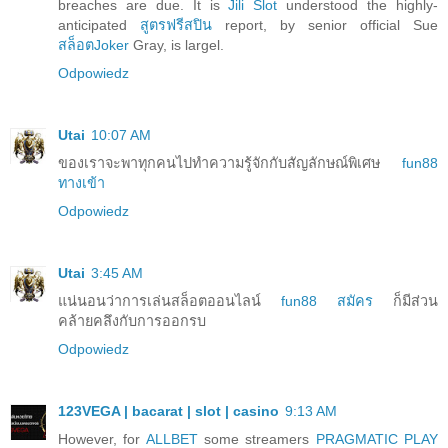
breaches are due. It is
Jili Slot
understood the highly-
anticipated
สูตรฟรีสปิน
report, by senior official Sue
สล็อตJoker
Gray, is largel.
Odpowiedz
Utai
10:07 AM
ของเราจะพาทุกคนไปทำความรู้จักกับสัญลักษณ์พิเศษ
fun88
ทางเข้า
Odpowiedz
Utai
3:45 AM
แน่นอนว่าการเล่นสล็อตออนไลน์
fun88 สมัคร
ก็มีส่วน
คล้ายคลึงกับการออกรบ
Odpowiedz
123VEGA | bacarat | slot | casino
9:13 AM
However, for
ALLBET
some streamers
PRAGMATIC PLAY