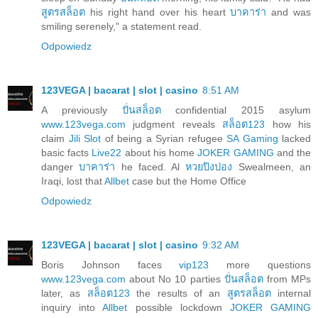
สูตรสล็อต
his right hand over his heart
บาคาร่า
and was
smiling serenely," a statement read.
Odpowiedz
123VEGA | bacarat | slot | casino
8:51 AM
A previously
ปั่นสล็อต
confidential 2015 asylum
www.123vega.com
judgment reveals
สล็อต123
how his
claim
Jili Slot
of being a Syrian refugee
SA Gaming
lacked
basic facts
Live22
about his home
JOKER GAMING
and the
danger
บาคาร่า
he faced. Al
หวยปิงปอง
Swealmeen, an
Iraqi, lost that
Allbet
case but the Home Office
Odpowiedz
123VEGA | bacarat | slot | casino
9:32 AM
Boris Johnson faces
vip123
more questions
www.123vega.com
about No 10 parties
ปั่นสล็อต
from MPs
later, as
สล็อต123
the results of an
สูตรสล็อต
internal
inquiry into
Allbet
possible lockdown
JOKER GAMING