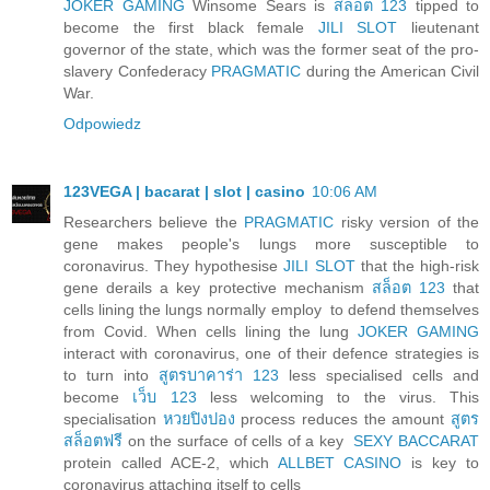
JOKER GAMING
Winsome Sears is
สล็อต 123
tipped to
become the first black female
JILI SLOT
lieutenant
governor of the state, which was the former seat of the pro-
slavery Confederacy
PRAGMATIC
during the American Civil
War.
Odpowiedz
123VEGA | bacarat | slot | casino
10:06 AM
Researchers believe the
PRAGMATIC
risky version of the
gene makes people's lungs more susceptible to
coronavirus. They hypothesise
JILI SLOT
that the high-risk
gene derails a key protective mechanism
สล็อต 123
that
cells lining the lungs normally employ to defend themselves
from Covid. When cells lining the lung
JOKER GAMING
interact with coronavirus, one of their defence strategies is
to turn into
สูตรบาคาร่า 123
less specialised cells and
become
เว็บ 123
less welcoming to the virus. This
specialisation
หวยปิงปอง
process reduces the amount
สูตร
สล็อตฟรี
on the surface of cells of a key
SEXY BACCARAT
protein called ACE-2, which
ALLBET CASINO
is key to
coronavirus attaching itself to cells