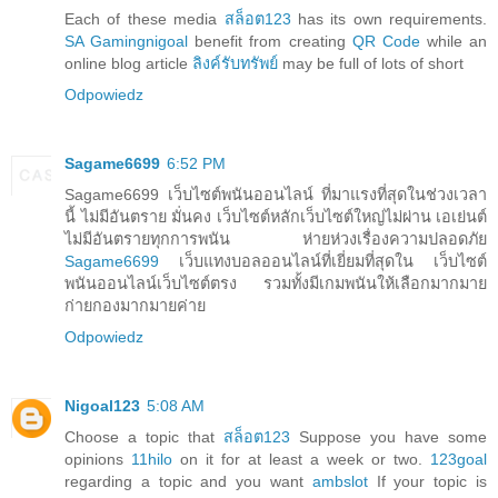
Each of these media
สล็อต123
has its own requirements.
SA Gaming
nigoal
benefit from creating
QR Code
while an
online blog article
ลิงค์รับทรัพย์
may be full of lots of short
Odpowiedz
Sagame6699
6:52 PM
Sagame6699 เว็บไซต์พนันออนไลน์ ที่มาแรงที่สุดในช่วงเวลา
นี้ ไม่มีอันตราย มั่นคง เว็บไซต์หลักเว็บไซต์ใหญ่ไม่ผ่าน เอเย่นต์
ไม่มีอันตรายทุกการพนัน ห่ายห่วงเรื่องความปลอดภัย
Sagame6699
เว็บแทงบอลออนไลน์ที่เยี่ยมที่สุดใน เว็บไซต์
พนันออนไลน์เว็บไซต์ตรง รวมทั้งมีเกมพนันให้เลือกมากมาย
ก่ายกองมากมายค่าย
Odpowiedz
Nigoal123
5:08 AM
Choose a topic that
สล็อต123
Suppose you have some
opinions
11hilo
on it for at least a week or two.
123goal
regarding a topic and you want
ambslot
If your topic is