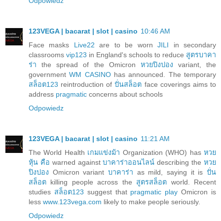
Odpowiedz
123VEGA | bacarat | slot | casino
10:46 AM
Face masks
Live22
are to be worn
JILI
in secondary
classrooms
vip123
in England's schools to reduce
สูตรบาคา
ร่า
the spread of the Omicron
หวยปิงปอง
variant, the
government
WM CASINO
has announced. The temporary
สล็อต123
reintroduction of
ปั่นสล็อต
face coverings aims to
address
pragmatic
concerns about schools
Odpowiedz
123VEGA | bacarat | slot | casino
11:21 AM
The World Health
เกมแข่งม้า
Organization (WHO) has
หวย
หุ้น คือ
warned against
บาคาร่าออนไลน์
describing the
หวย
ปิงปอง
Omicron variant
บาคาร่า
as mild, saying it is
ปั่น
สล็อต
killing people across the
สูตรสล็อต
world. Recent
studies
สล็อต123
suggest that
pragmatic play
Omicron is
less
www.123vega.com
likely to make people seriously.
Odpowiedz