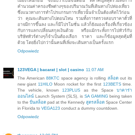
เมืองไหนก่อน ซึ่งนับว่าเป็นขั้นตอน ที่สำคัญที่สุดรวมทั้งการ
คำนวณค่าครองชีพต่างๆของปริมาณวันที่เดินทางไปท่องเที่ยว
ซึ่งแนวทางการทำโปรแกรมการเที่ยวนั้นจำเป็นต้องคิดไว้ก่อน
ว่า คุณจะเดินทางไปตอนไหน รวมทั้งการตรวจสอบราคาตั๋วที่
อาจมีการขึ้นลง และก็มีโปรโมชั่น แล้วก็ยังมองเรื่องที่เกี่ยวข้อง
กับการแลกเปลี่ยนสกุลเงินด้วย หรือแม้กระทั้งการไปทัวร์กับ
บริษัททัวร์ต่างๆก็จำเป็นต้องเลือก ราคา และก็ข้อมูลสุดคุ้มที่
ด้วย โดยยิ่งไปกว่านั้นคนที่เพิ่งจะเดินทางเป็นครั้งแรก
Odpowiedz
123VEGA | bacarat | slot | casino
11:07 AM
The American
88KTC
space agency is rolling
สล็อต
out its
new giant
11HILO
Moon rocket for the first
123BETS
time.
The vehicle, known
123PLUS
as the Space
บาคาร่า
ออนไลน์
Launch System (SLS), is
SA GAMING
being taken
to the
ปั่นสล็อต
pad at the Kennedy
สูตรสล็อต
Space Center
in Florida to
VEGA123
conduct a dummy countdown.
Odpowiedz