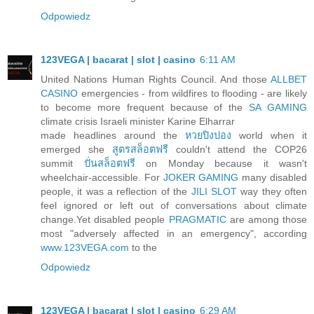
Odpowiedz
123VEGA | bacarat | slot | casino
6:11 AM
United Nations Human Rights Council. And those
ALLBET
CASINO
emergencies - from wildfires to flooding - are likely
to become more frequent because of the
SA GAMING
climate crisis Israeli minister Karine Elharrar
made headlines around the
หวยปิงปอง
world when it
emerged she
สูตรสล็อตฟรี
couldn't attend the COP26
summit
ปั่นสล็อตฟรี
on Monday because it wasn't
wheelchair-accessible. For
JOKER GAMING
many disabled
people, it was a reflection of the
JILI SLOT
way they often
feel ignored or left out of conversations about climate
change.Yet disabled people
PRAGMATIC
are among those
most "adversely affected in an emergency", according
www.123VEGA.com
to the
Odpowiedz
123VEGA | bacarat | slot | casino
6:29 AM