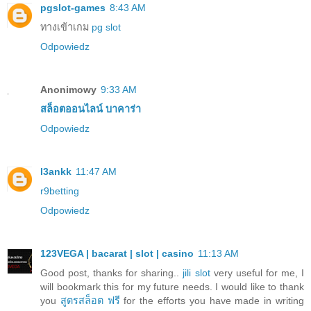
pgslot-games
8:43 AM
ทางเข้าเกม
pg slot
Odpowiedz
Anonimowy
9:33 AM
สล็อตออนไลน์
บาคาร่า
Odpowiedz
l3ankk
11:47 AM
r9betting
Odpowiedz
123VEGA | bacarat | slot | casino
11:13 AM
Good post, thanks for sharing..
jili slot
very useful for me, I
will bookmark this for my future needs. I would like to thank
you
สูตรสล็อต ฟรี
for the efforts you have made in writing