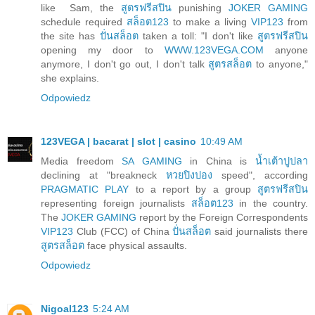
like Sam, the
สูตรฟรีสปิน
punishing
JOKER GAMING
schedule required
สล็อต123
to make a living
VIP123
from
the site has
ปั่นสล็อต
taken a toll: "I don't like
สูตรฟรีสปิน
opening my door to
WWW.123VEGA.COM
anyone
anymore, I don't go out, I don't talk
สูตรสล็อต
to anyone,"
she explains.
Odpowiedz
123VEGA | bacarat | slot | casino
10:49 AM
Media freedom
SA GAMING
in China is
น้ำเต้าปูปลา
declining at "breakneck
หวยปิงปอง
speed", according
PRAGMATIC PLAY
to a report by a group
สูตรฟรีสปิน
representing foreign journalists
สล็อต123
in the country.
The
JOKER GAMING
report by the Foreign Correspondents
VIP123
Club (FCC) of China
ปั่นสล็อต
said journalists there
สูตรสล็อต
face physical assaults.
Odpowiedz
Nigoal123
5:24 AM