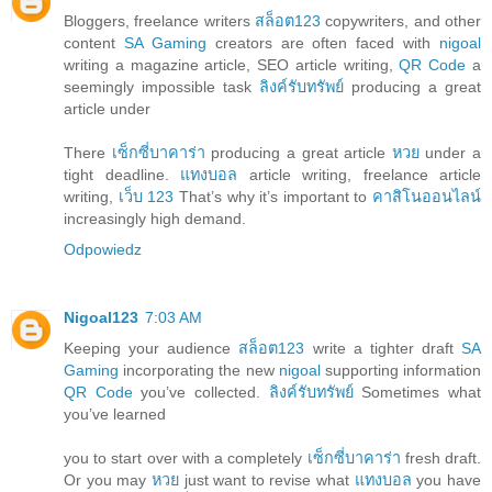
Bloggers, freelance writers
สล็อต123
copywriters, and other
content
SA Gaming
creators are often faced with
nigoal
writing a magazine article, SEO article writing,
QR Code
a
seemingly impossible task
ลิงค์รับทรัพย์
producing a great
article under
There
เซ็กซี่บาคาร่า
producing a great article
หวย
under a
tight deadline.
แทงบอล
article writing, freelance article
writing,
เว็บ 123
That’s why it’s important to
คาสิโนออนไลน์
increasingly high demand.
Odpowiedz
Nigoal123
7:03 AM
Keeping your audience
สล็อต123
write a tighter draft
SA
Gaming
incorporating the new
nigoal
supporting information
QR Code
you’ve collected.
ลิงค์รับทรัพย์
Sometimes what
you’ve learned
you to start over with a completely
เซ็กซี่บาคาร่า
fresh draft.
Or you may
หวย
just want to revise what
แทงบอล
you have