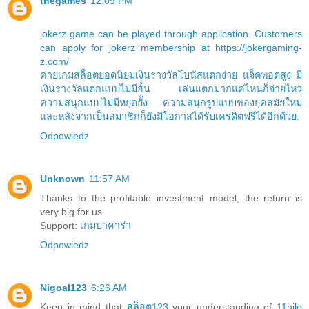
thegames
12:09 PM
jokerz game can be played through application. Customers
can apply for jokerz membership at https://jokergaming-
z.com/
ค่ายเกมสล็อตยอดนิยมเงินรางวัลโบนัสแตกง่าย แจ็คพอตสูง มี
เงินรางวัลแตกแบบไม่มีอั้น เล่นแตกมากแค่ไหนก็จ่ายไหว
ความสนุกแบบไม่มีหยุดยั้ง ความสนุกรูปแบบของยุคสมัยใหม่
และหลังจากเป็นสมาชิกก็ยังมีโอกาสได้รับเครดิตฟรีได้อีกด้วย.
Odpowiedz
Unknown
11:57 AM
Thanks to the profitable investment model, the return is
very big for us.
Support:
เกมบาคาร่า
Odpowiedz
Nigoal123
6:26 AM
Keep in mind that
สล็อต123
your understanding of
11hilo