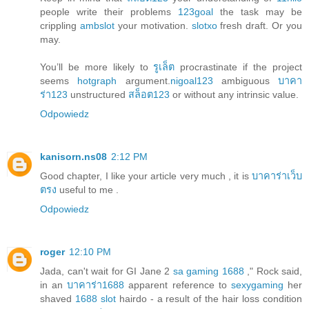
people write their problems
123goal
the task may be
crippling
ambslot
your motivation.
slotxo
fresh draft. Or you
may.
You’ll be more likely to
รูเล็ต
procrastinate if the project
seems
hotgraph
argument.
nigoal123
ambiguous
บาคา
ร่า123
unstructured
สล็อต123
or without any intrinsic value.
Odpowiedz
kanisorn.ns08
2:12 PM
Good chapter, I like your article very much , it is
บาคาร่าเว็บ
ตรง
useful to me .
Odpowiedz
roger
12:10 PM
Jada, can't wait for GI Jane 2
sa gaming 1688
," Rock said,
in an
บาคาร่า1688
apparent reference to
sexygaming
her
shaved
1688 slot
hairdo - a result of the hair loss condition