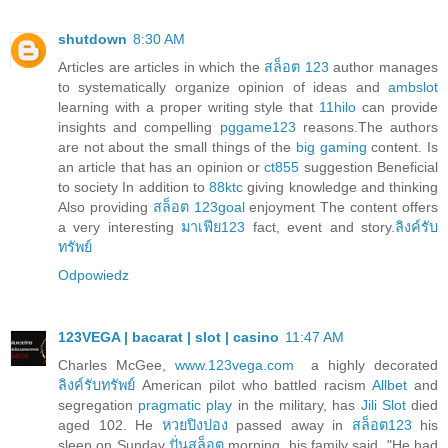
shutdown
8:30 AM
Articles are articles in which the
สล็อต 123
author manages
to systematically organize opinion of ideas and
ambslot
learning with a proper writing style that
11hilo
can provide
insights and compelling
pggame123
reasons.The authors
are not about the small things of the
big gaming
content. Is
an article that has an opinion or
ct855
suggestion Beneficial
to society In addition to
88ktc
giving knowledge and thinking
Also providing
สล็อต 123goal
enjoyment The content offers
a very interesting
มาเฟีย123
fact, event and story.
ลิงค์รับ
ทรัพย์
Odpowiedz
123VEGA | bacarat | slot | casino
11:47 AM
Charles McGee,
www.123vega.com
a highly decorated
ลิงค์รับทรัพย์
American pilot who battled racism
Allbet
and
segregation
pragmatic play
in the military, has
Jili Slot
died
aged 102. He
หวยปิงปอง
passed away in
สล็อต123
his
sleep on Sunday
ปั่นสล็อต
morning, his family said. "He had