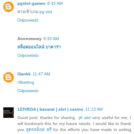
pgslot-games
8:43 AM
ทางเข้าเกม
pg slot
Odpowiedz
Anonimowy
9:33 AM
สล็อตออนไลน์
บาคาร่า
Odpowiedz
l3ankk
11:47 AM
r9betting
Odpowiedz
123VEGA | bacarat | slot | casino
11:13 AM
Good post, thanks for sharing..
jili slot
very useful for me, I
will bookmark this for my future needs. I would like to thank
you
สูตรสล็อต ฟรี
for the efforts you have made in writing