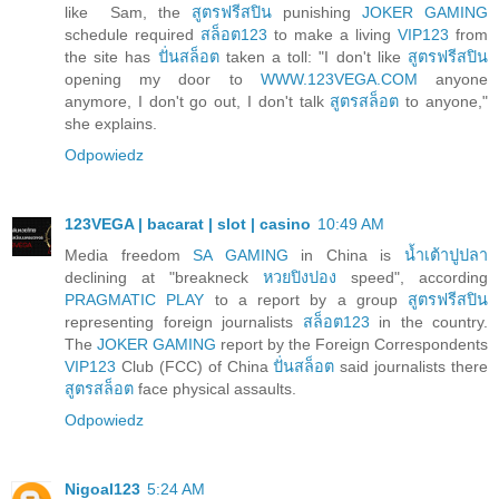
like Sam, the
สูตรฟรีสปิน
punishing
JOKER GAMING
schedule required
สล็อต123
to make a living
VIP123
from
the site has
ปั่นสล็อต
taken a toll: "I don't like
สูตรฟรีสปิน
opening my door to
WWW.123VEGA.COM
anyone
anymore, I don't go out, I don't talk
สูตรสล็อต
to anyone,"
she explains.
Odpowiedz
123VEGA | bacarat | slot | casino
10:49 AM
Media freedom
SA GAMING
in China is
น้ำเต้าปูปลา
declining at "breakneck
หวยปิงปอง
speed", according
PRAGMATIC PLAY
to a report by a group
สูตรฟรีสปิน
representing foreign journalists
สล็อต123
in the country.
The
JOKER GAMING
report by the Foreign Correspondents
VIP123
Club (FCC) of China
ปั่นสล็อต
said journalists there
สูตรสล็อต
face physical assaults.
Odpowiedz
Nigoal123
5:24 AM