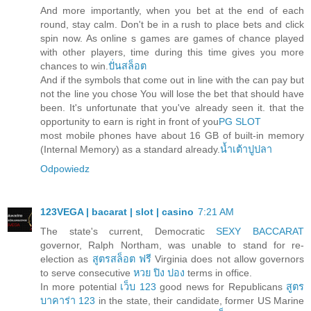
And more importantly, when you bet at the end of each
round, stay calm. Don't be in a rush to place bets and click
spin now. As online s games are games of chance played
with other players, time during this time gives you more
chances to win.
ปั่นสล็อต
And if the symbols that come out in line with the can pay but
not the line you chose You will lose the bet that should have
been. It's unfortunate that you've already seen it. that the
opportunity to earn is right in front of you
PG SLOT
most mobile phones have about 16 GB of built-in memory
(Internal Memory) as a standard already.
น้ำเต้าปูปลา
Odpowiedz
123VEGA | bacarat | slot | casino
7:21 AM
The state's current, Democratic
SEXY BACCARAT
governor, Ralph Northam, was unable to stand for re-
election as
สูตรสล็อต ฟรี
Virginia does not allow governors
to serve consecutive
หวย ปิง ปอง
terms in office.
In more potential
เว็บ 123
good news for Republicans
สูตร
บาคาร่า 123
in the state, their candidate, former US Marine