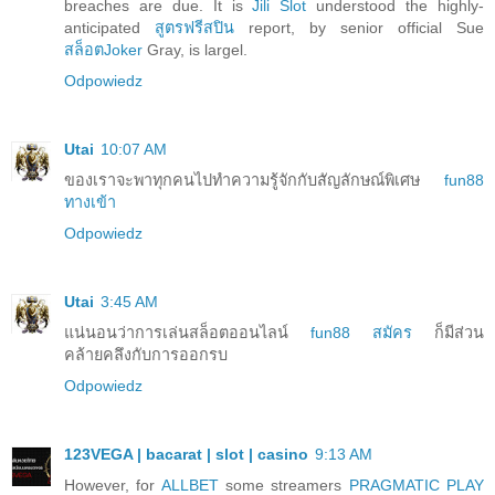
breaches are due. It is
Jili Slot
understood the highly-
anticipated
สูตรฟรีสปิน
report, by senior official Sue
สล็อตJoker
Gray, is largel.
Odpowiedz
Utai
10:07 AM
ของเราจะพาทุกคนไปทำความรู้จักกับสัญลักษณ์พิเศษ
fun88
ทางเข้า
Odpowiedz
Utai
3:45 AM
แน่นอนว่าการเล่นสล็อตออนไลน์
fun88 สมัคร
ก็มีส่วน
คล้ายคลึงกับการออกรบ
Odpowiedz
123VEGA | bacarat | slot | casino
9:13 AM
However, for
ALLBET
some streamers
PRAGMATIC PLAY