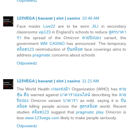
Odpowiedz
123VEGA | bacarat | slot | casino
10:46 AM
Face masks
Live22
are to be worn
JILI
in secondary
classrooms
vip123
in England's schools to reduce
สูตรบาคา
ร่า
the spread of the Omicron
หวยปิงปอง
variant, the
government
WM CASINO
has announced. The temporary
สล็อต123
reintroduction of
ปั่นสล็อต
face coverings aims to
address
pragmatic
concerns about schools
Odpowiedz
123VEGA | bacarat | slot | casino
11:21 AM
The World Health
เกมแข่งม้า
Organization (WHO) has
หวย
หุ้น คือ
warned against
บาคาร่าออนไลน์
describing the
หวย
ปิงปอง
Omicron variant
บาคาร่า
as mild, saying it is
ปั่น
สล็อต
killing people across the
สูตรสล็อต
world. Recent
studies
สล็อต123
suggest that
pragmatic play
Omicron is
less
www.123vega.com
likely to make people seriously.
Odpowiedz