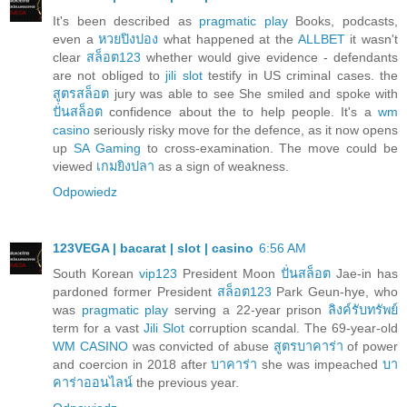
It's been described as
pragmatic play
Books, podcasts,
even a
หวยปิงปอง
what happened at the
ALLBET
it wasn't
clear
สล็อต123
whether would give evidence - defendants
are not obliged to
jili slot
testify in US criminal cases. the
สูตรสล็อต
jury was able to see She smiled and spoke with
ปั่นสล็อต
confidence about the to help people. It's a
wm
casino
seriously risky move for the defence, as it now opens
up
SA Gaming
to cross-examination. The move could be
viewed
เกมยิงปลา
as a sign of weakness.
Odpowiedz
123VEGA | bacarat | slot | casino
6:56 AM
South Korean
vip123
President Moon
ปั่นสล็อต
Jae-in has
pardoned former President
สล็อต123
Park Geun-hye, who
was
pragmatic play
serving a 22-year prison
ลิงค์รับทรัพย์
term for a vast
Jili Slot
corruption scandal. The 69-year-old
WM CASINO
was convicted of abuse
สูตรบาคาร่า
of power
and coercion in 2018 after
บาคาร่า
she was impeached
บา
คาร่าออนไลน์
the previous year.