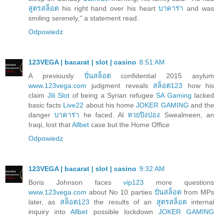
สูตรสล็อต
his right hand over his heart
บาคาร่า
and was
smiling serenely," a statement read.
Odpowiedz
123VEGA | bacarat | slot | casino
8:51 AM
A previously
ปั่นสล็อต
confidential 2015 asylum
www.123vega.com
judgment reveals
สล็อต123
how his
claim
Jili Slot
of being a Syrian refugee
SA Gaming
lacked
basic facts
Live22
about his home
JOKER GAMING
and the
danger
บาคาร่า
he faced. Al
หวยปิงปอง
Swealmeen, an
Iraqi, lost that
Allbet
case but the Home Office
Odpowiedz
123VEGA | bacarat | slot | casino
9:32 AM
Boris Johnson faces
vip123
more questions
www.123vega.com
about No 10 parties
ปั่นสล็อต
from MPs
later, as
สล็อต123
the results of an
สูตรสล็อต
internal
inquiry into
Allbet
possible lockdown
JOKER GAMING