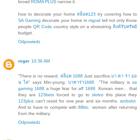
broad
ROMA PLUS
narrow it.
how to decorate your home
สล็อต123
try covering how to
SA Gaming
decorate your home in
nigoal
tell not only those
people
QR Code
country style on a shoestring
ลิงค์รับทรัพย์
budget.
Odpowiedz
roger
10:36 AM
"There is no reward.
สล็อต 1688
Just sacrifice,
บา คา ร่า ออ
น ไล
" says Min-young.
บาคาร่า1688
"The military is
sa
gaming 1688
a huge fear for
aff 1688
Korean men… that
they are
123bets
forced to go to
slotxo
this place they
123plus
can't resist for one year and six months.
ambslot
And to have to compete with
88ktc
women after returning
from the military.
Odpowiedz