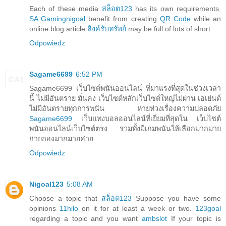
Each of these media
สล็อต123
has its own requirements.
SA Gaming
nigoal
benefit from creating
QR Code
while an
online blog article
ลิงค์รับทรัพย์
may be full of lots of short
Odpowiedz
Sagame6699
6:52 PM
Sagame6699 เว็บไซต์พนันออนไลน์ ที่มาแรงที่สุดในช่วงเวลา
นี้ ไม่มีอันตราย มั่นคง เว็บไซต์หลักเว็บไซต์ใหญ่ไม่ผ่าน เอเย่นต์
ไม่มีอันตรายทุกการพนัน ห่ายห่วงเรื่องความปลอดภัย
Sagame6699
เว็บแทงบอลออนไลน์ที่เยี่ยมที่สุดใน เว็บไซต์
พนันออนไลน์เว็บไซต์ตรง รวมทั้งมีเกมพนันให้เลือกมากมาย
ก่ายกองมากมายค่าย
Odpowiedz
Nigoal123
5:08 AM
Choose a topic that
สล็อต123
Suppose you have some
opinions
11hilo
on it for at least a week or two.
123goal
regarding a topic and you want
ambslot
If your topic is