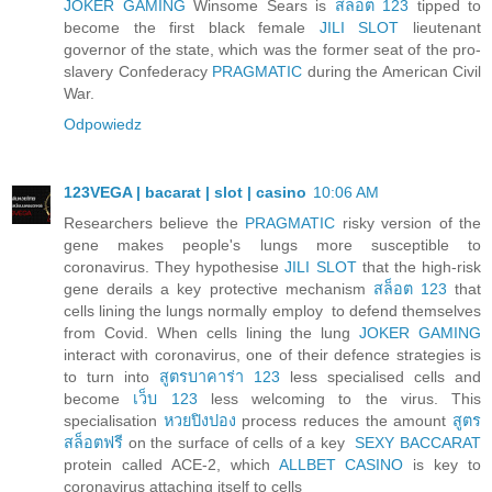
JOKER GAMING
Winsome Sears is
สล็อต 123
tipped to
become the first black female
JILI SLOT
lieutenant
governor of the state, which was the former seat of the pro-
slavery Confederacy
PRAGMATIC
during the American Civil
War.
Odpowiedz
123VEGA | bacarat | slot | casino
10:06 AM
Researchers believe the
PRAGMATIC
risky version of the
gene makes people's lungs more susceptible to
coronavirus. They hypothesise
JILI SLOT
that the high-risk
gene derails a key protective mechanism
สล็อต 123
that
cells lining the lungs normally employ to defend themselves
from Covid. When cells lining the lung
JOKER GAMING
interact with coronavirus, one of their defence strategies is
to turn into
สูตรบาคาร่า 123
less specialised cells and
become
เว็บ 123
less welcoming to the virus. This
specialisation
หวยปิงปอง
process reduces the amount
สูตร
สล็อตฟรี
on the surface of cells of a key
SEXY BACCARAT
protein called ACE-2, which
ALLBET CASINO
is key to
coronavirus attaching itself to cells