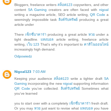
Bloggers, freelance writers
สล็อต123
copywriters, and other
content
SA Gaming
creators are often faced with
nigoal
writing a magazine article, SEO article writing,
QR Code
a
seemingly impossible task
ลิงค์รับทรัพย์
producing a great
article under
There
เซ็กซี่บาคาร่า
producing a great article
หวย
under a
tight deadline.
แทงบอล
article writing, freelance article
writing,
เว็บ 123
That’s why it’s important to
คาสิโนออนไลน์
increasingly high demand.
Odpowiedz
Nigoal123
7:03 AM
Keeping your audience
สล็อต123
write a tighter draft
SA
Gaming
incorporating the new
nigoal
supporting information
QR Code
you’ve collected.
ลิงค์รับทรัพย์
Sometimes what
you’ve learned
you to start over with a completely
เซ็กซี่บาคาร่า
fresh draft.
Or you may
หวย
just want to revise what
แทงบอล
you have