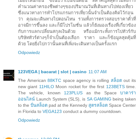
เมืองไหนก่อน ซึ่งนับว่าเป็นขั้นตอน ที่สำคัญที่สุดรวมทั้งการ
คำนวณค่าครองชีพต่างๆของปริมาณวันที่เดินทางไปท่องเที่ยว
ซึ่งแนวทางการทำโปรแกรมการเที่ยวนั้นจำเป็นต้องคิดไว้ก่อน
ว่า คุณจะเดินทางไปตอนไหน รวมทั้งการตรวจสอบราคาตั๋วที่
อาจมีการขึ้นลง และก็มีโปรโมชั่น แล้วก็ยังมองเรื่องที่เกี่ยวข้อง
กับการแลกเปลี่ยนสกุลเงินด้วย หรือแม้กระทั้งการไปทัวร์กับ
บริษัททัวร์ต่างๆก็จำเป็นต้องเลือก ราคา และก็ข้อมูลสุดคุ้มที่
ด้วย โดยยิ่งไปกว่านั้นคนที่เพิ่งจะเดินทางเป็นครั้งแรก
Odpowiedz
123VEGA | bacarat | slot | casino
11:07 AM
The American
88KTC
space agency is rolling
สล็อต
out its
new giant
11HILO
Moon rocket for the first
123BETS
time.
The vehicle, known
123PLUS
as the Space
บาคาร่า
ออนไลน์
Launch System (SLS), is
SA GAMING
being taken
to the
ปั่นสล็อต
pad at the Kennedy
สูตรสล็อต
Space Center
in Florida to
VEGA123
conduct a dummy countdown.
Odpowiedz