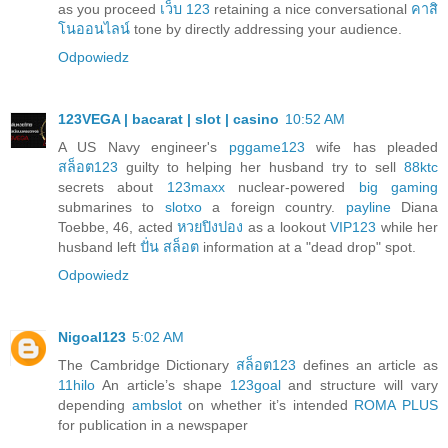
as you proceed
เว็บ 123
retaining a nice conversational
คาสิ
โนออนไลน์
tone by directly addressing your audience.
Odpowiedz
123VEGA | bacarat | slot | casino
10:52 AM
A US Navy engineer's
pggame123
wife has pleaded
สล็อต123
guilty to helping her husband try to sell
88ktc
secrets about
123maxx
nuclear-powered
big gaming
submarines to
slotxo
a foreign country.
payline
Diana
Toebbe, 46, acted
หวยปิงปอง
as a lookout
VIP123
while her
husband left
ปั่น สล็อต
information at a "dead drop" spot.
Odpowiedz
Nigoal123
5:02 AM
The Cambridge Dictionary
สล็อต123
defines an article as
11hilo
An article’s shape
123goal
and structure will vary
depending
ambslot
on whether it’s intended
ROMA PLUS
for publication in a newspaper