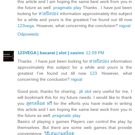
this article and I am hoping the same best work from you in
the future as well.
pragmatic play
Thanks , I have just been
looking for
หวยปิงปอง
information approximately this subject
for a while and yours is the greatest I've found out till now
123vega
. However, what concerning the conclusion?
nigoal
Odpowiedz
123VEGA | bacarat | slot | casino
12:09 PM
Thanks , I have just been looking for
หวยปิงปอง
information
approximately this subject for a while and yours is the
greatest I've found out till now
123
. However, what
concerning the conclusion?
nigoal
Good post, thanks for sharing..
jili slot
very useful for me, I
will bookmark this for my future needs. I would like to thank
you
สูตรสล็อต ฟรี
for the efforts you have made in writing
this article and I am hoping the same best work from you in
the future as well.
pragmatic play
Basics of playing s games Players can control the play by
themselves. But there are some web games that provide
convenience.
วิธีเล่นเกมสล็อต