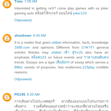
Timo
7:09 AM
Interested in getting rich? come play games with us joker
gaming auto สล็อตโจ๊กเกอร์ ออนไลน์
joker123
Odpowiedz
shutdown
9:44 AM
It is a matter that gives
ufabet
information, facts, knowledge
1688.com
and opinions Different from
บาคาร่า
general
articles Articles may
ufabet เข้า สู่ระบบ
also have an
emphasis
สล็อต123
on future events and
ราคาแฮนดิแคป
trends. Essays are a type
เสือมังกร
of essay which serves a
88ktc
variety of purposes, has evidences,
123play
credible
reasons.
Odpowiedz
PG145
9:20 AM
การเดินทางไปประเทศตุรกี ควรต้องออกแบบโปรแกรมการ
เดินทาง รวมทั้งคิดแผนล่วงหน้าว่าจะท่องเที่ยวส่วนไหนหรือ