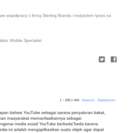
 współpracy z firmą Sterling Brands i instytutem Ipsos na
la, Mobile Specialist
1 – 200 z 404
Nowsze›
Najnowsze»
apan bahwa YouTube sebagai sarana penyaluran bakat,
agian masyarakat memanfaatkannya sebagai
 mengenai media sosial YouTube berbeda"beda karena
dia ini adalah mengaplikasikan suatu objek agar dapat