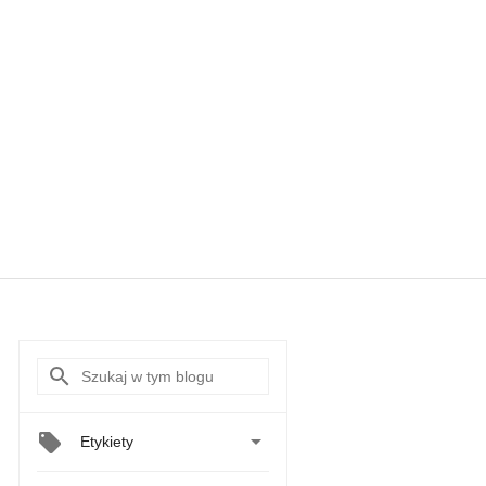

Etykiety