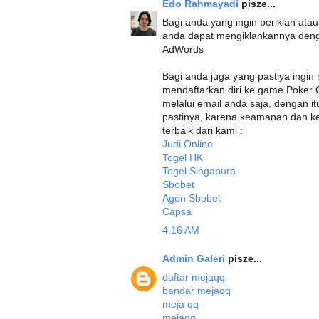
Edo Rahmayadi
pisze...
Bagi anda yang ingin beriklan at
anda dapat mengiklankannya deng
AdWords
Bagi anda juga yang pastiya ing
mendaftarkan diri ke game Poker 
melalui email anda saja, dengan 
pastinya, karena keamanan dan ken
terbaik dari kami :
Judi Online
Togel HK
Togel Singapura
Sbobet
Agen Sbobet
Capsa
4:16 AM
Admin Galeri
pisze...
daftar mejaqq
bandar mejaqq
meja qq
mejaqq