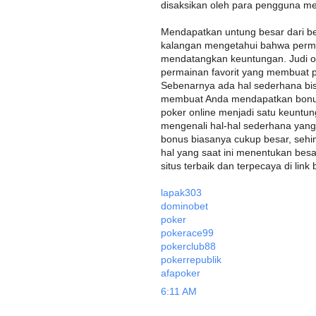
disaksikan oleh para pengguna me
Mendapatkan untung besar dari ber
kalangan mengetahui bahwa permai
mendatangkan keuntungan. Judi on
permainan favorit yang membuat 
Sebenarnya ada hal sederhana bisa
membuat Anda mendapatkan bonus 
poker online menjadi satu keuntun
mengenali hal-hal sederhana yan
bonus biasanya cukup besar, sehi
hal yang saat ini menentukan bes
situs terbaik dan terpecaya di link 
lapak303
dominobet
poker
pokerace99
pokerclub88
pokerrepublik
afapoker
6:11 AM