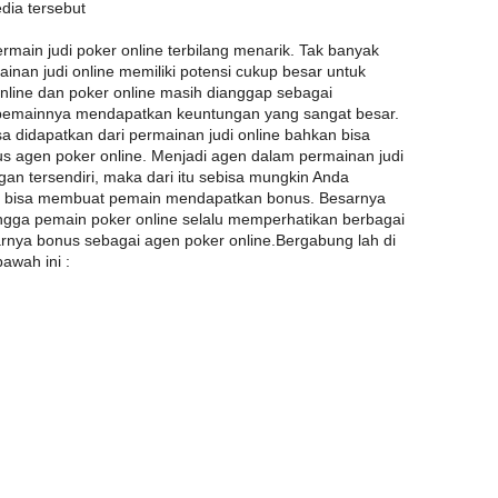
dia tersebut
main judi poker online terbilang menarik. Tak banyak
nan judi online memiliki potensi cukup besar untuk
line dan poker online masih dianggap sebagai
pemainnya mendapatkan keuntungan yang sangat besar.
 didapatkan dari permainan judi online bahkan bisa
agen poker online. Menjadi agen dalam permainan judi
gan tersendiri, maka dari itu sebisa mungkin Anda
g bisa membuat pemain mendapatkan bonus. Besarnya
ngga pemain poker online selalu memperhatikan berbagai
arnya bonus sebagai agen poker online.Bergabung lah di
bawah ini :