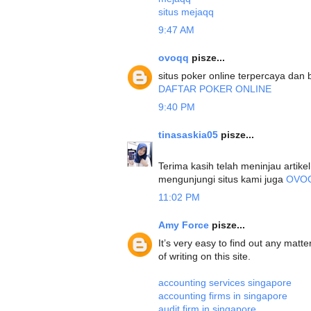
situs mejaqq
9:47 AM
ovoqq
pisze...
situs poker online terpercaya dan
DAFTAR POKER ONLINE
9:40 PM
tinasaskia05
pisze...
Terima kasih telah meninjau artik
mengunjungi situs kami juga
OVO
11:02 PM
Amy Force
pisze...
It’s very easy to find out any matt
of writing on this site.
accounting services singapore
accounting firms in singapore
audit firm in singapore