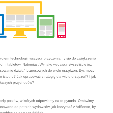
wojem technologii, wszyscy przyczyniamy się do zwiększenia
ch i tabletów. Natomiast Wy jako wydawcy słyszeliście już
stosowanie działań biznesowych do wielu urządzeń. Być może
to istotne? Jak opracować strategię dla wielu urządzeń? I jak
 Waszych przychodów?
serię postów, w których odpowiemy na te pytania. Omówimy
stosowane do potrzeb wydawców, jak korzystać z AdSense, by
 zarabiać za pomocą AdMob.