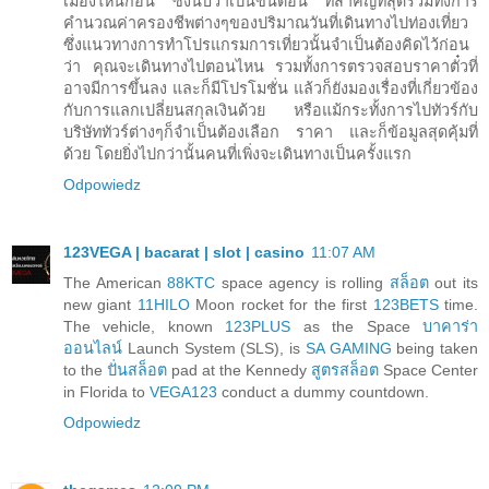
เมืองไหนก่อน ซึ่งนับว่าเป็นขั้นตอน ที่สำคัญที่สุดรวมทั้งการ
คำนวณค่าครองชีพต่างๆของปริมาณวันที่เดินทางไปท่องเที่ยว
ซึ่งแนวทางการทำโปรแกรมการเที่ยวนั้นจำเป็นต้องคิดไว้ก่อน
ว่า คุณจะเดินทางไปตอนไหน รวมทั้งการตรวจสอบราคาตั๋วที่
อาจมีการขึ้นลง และก็มีโปรโมชั่น แล้วก็ยังมองเรื่องที่เกี่ยวข้อง
กับการแลกเปลี่ยนสกุลเงินด้วย หรือแม้กระทั้งการไปทัวร์กับ
บริษัททัวร์ต่างๆก็จำเป็นต้องเลือก ราคา และก็ข้อมูลสุดคุ้มที่
ด้วย โดยยิ่งไปกว่านั้นคนที่เพิ่งจะเดินทางเป็นครั้งแรก
Odpowiedz
123VEGA | bacarat | slot | casino
11:07 AM
The American
88KTC
space agency is rolling
สล็อต
out its
new giant
11HILO
Moon rocket for the first
123BETS
time.
The vehicle, known
123PLUS
as the Space
บาคาร่า
ออนไลน์
Launch System (SLS), is
SA GAMING
being taken
to the
ปั่นสล็อต
pad at the Kennedy
สูตรสล็อต
Space Center
in Florida to
VEGA123
conduct a dummy countdown.
Odpowiedz