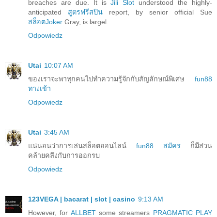
breaches are due. It is
Jili Slot
understood the highly-
anticipated
สูตรฟรีสปิน
report, by senior official Sue
สล็อตJoker
Gray, is largel.
Odpowiedz
Utai
10:07 AM
ของเราจะพาทุกคนไปทำความรู้จักกับสัญลักษณ์พิเศษ
fun88
ทางเข้า
Odpowiedz
Utai
3:45 AM
แน่นอนว่าการเล่นสล็อตออนไลน์
fun88 สมัคร
ก็มีส่วน
คล้ายคลึงกับการออกรบ
Odpowiedz
123VEGA | bacarat | slot | casino
9:13 AM
However, for
ALLBET
some streamers
PRAGMATIC PLAY