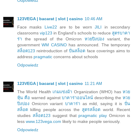
Odpowiedz
123VEGA | bacarat | slot | casino
10:46 AM
Face masks
Live22
are to be worn
JILI
in secondary
classrooms
vip123
in England's schools to reduce
สูตรบาคา
ร่า
the spread of the Omicron
หวยปิงปอง
variant, the
government
WM CASINO
has announced. The temporary
สล็อต123
reintroduction of
ปั่นสล็อต
face coverings aims to
address
pragmatic
concerns about schools
Odpowiedz
123VEGA | bacarat | slot | casino
11:21 AM
The World Health
เกมแข่งม้า
Organization (WHO) has
หวย
หุ้น คือ
warned against
บาคาร่าออนไลน์
describing the
หวย
ปิงปอง
Omicron variant
บาคาร่า
as mild, saying it is
ปั่น
สล็อต
killing people across the
สูตรสล็อต
world. Recent
studies
สล็อต123
suggest that
pragmatic play
Omicron is
less
www.123vega.com
likely to make people seriously.
Odpowiedz