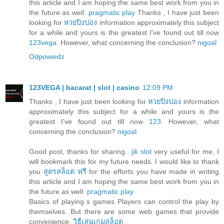
this article and I am hoping the same best work from you in
the future as well.
pragmatic play
Thanks , I have just been
looking for
หวยปิงปอง
information approximately this subject
for a while and yours is the greatest I've found out till now
123vega
. However, what concerning the conclusion?
nigoal
Odpowiedz
123VEGA | bacarat | slot | casino
12:09 PM
Thanks , I have just been looking for
หวยปิงปอง
information
approximately this subject for a while and yours is the
greatest I've found out till now
123
. However, what
concerning the conclusion?
nigoal
Good post, thanks for sharing..
jili slot
very useful for me, I
will bookmark this for my future needs. I would like to thank
you
สูตรสล็อต ฟรี
for the efforts you have made in writing
this article and I am hoping the same best work from you in
the future as well.
pragmatic play
Basics of playing s games Players can control the play by
themselves. But there are some web games that provide
convenience.
วิธีเล่นเกมสล็อต