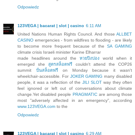
Odpowiedz
123VEGA | bacarat | slot | casino
6:11 AM
United Nations Human Rights Council. And those
ALLBET
CASINO
emergencies - from wildfires to flooding - are likely
to become more frequent because of the
SA GAMING
climate crisis Israeli minister Karine Elharrar
made headlines around the
หวยปิงปอง
world when it
emerged she
สูตรสล็อตฟรี
couldn't attend the COP26
summit
ปั่นสล็อตฟรี
on Monday because it wasn't
wheelchair-accessible. For
JOKER GAMING
many disabled
people, it was a reflection of the
JILI SLOT
way they often
feel ignored or left out of conversations about climate
change.Yet disabled people
PRAGMATIC
are among those
most "adversely affected in an emergency", according
www.123VEGA.com
to the
Odpowiedz
123VEGA | bacarat | slot | casino
6:29 AM