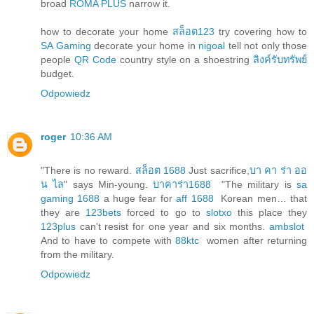
broad
ROMA PLUS
narrow it.
how to decorate your home
สล็อต123
try covering how to
SA Gaming
decorate your home in
nigoal
tell not only those
people
QR Code
country style on a shoestring
ลิงค์รับทรัพย์
budget.
Odpowiedz
roger
10:36 AM
"There is no reward.
สล็อต 1688
Just sacrifice,
บา คา ร่า ออ
น ไล
" says Min-young.
บาคาร่า1688
"The military is
sa
gaming 1688
a huge fear for
aff 1688
Korean men… that
they are
123bets
forced to go to
slotxo
this place they
123plus
can't resist for one year and six months.
ambslot
And to have to compete with
88ktc
women after returning
from the military.
Odpowiedz