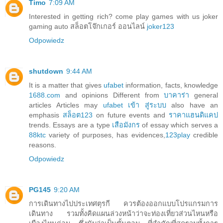
Timo
7:09 AM
Interested in getting rich? come play games with us joker
gaming auto สล็อตโจ๊กเกอร์ ออนไลน์
joker123
Odpowiedz
shutdown
9:44 AM
It is a matter that gives
ufabet
information, facts, knowledge
1688.com
and opinions Different from
บาคาร่า
general
articles Articles may
ufabet เข้า สู่ระบบ
also have an
emphasis
สล็อต123
on future events and
ราคาแฮนดิแคป
trends. Essays are a type
เสือมังกร
of essay which serves a
88ktc
variety of purposes, has evidences,
123play
credible
reasons.
Odpowiedz
PG145
9:20 AM
การเดินทางไปประเทศตุรกี ควรต้องออกแบบโปรแกรมการ
เดินทาง รวมทั้งคิดแผนล่วงหน้าว่าจะท่องเที่ยวส่วนไหนหรือ