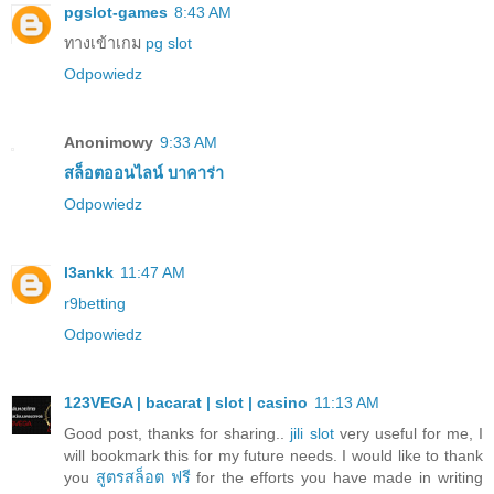
pgslot-games
8:43 AM
ทางเข้าเกม
pg slot
Odpowiedz
Anonimowy
9:33 AM
สล็อตออนไลน์
บาคาร่า
Odpowiedz
l3ankk
11:47 AM
r9betting
Odpowiedz
123VEGA | bacarat | slot | casino
11:13 AM
Good post, thanks for sharing..
jili slot
very useful for me, I
will bookmark this for my future needs. I would like to thank
you
สูตรสล็อต ฟรี
for the efforts you have made in writing