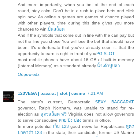
And more importantly, when you bet at the end of each
round, stay calm. Don't be in a rush to place bets and click
spin now. As online s games are games of chance played
with other players, time during this time gives you more
chances to win.
ปั่นสล็อต
And if the symbols that come out in line with the can pay but
not the line you chose You will lose the bet that should have
been. It's unfortunate that you've already seen it. that the
opportunity to earn is right in front of you
PG SLOT
most mobile phones have about 16 GB of built-in memory
(Internal Memory) as a standard already.
น้ำเต้าปูปลา
Odpowiedz
123VEGA | bacarat | slot | casino
7:21 AM
The state's current, Democratic
SEXY BACCARAT
governor, Ralph Northam, was unable to stand for re-
election as
สูตรสล็อต ฟรี
Virginia does not allow governors
to serve consecutive
หวย ปิง ปอง
terms in office.
In more potential
เว็บ 123
good news for Republicans
สูตร
บาคาร่า 123
in the state, their candidate, former US Marine