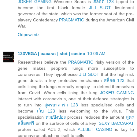
JOKER GAMING
Winsome Sears is
สล็อต 123
tipped to
become the first black female
JILI SLOT
lieutenant
governor of the state, which was the former seat of the pro-
slavery Confederacy
PRAGMATIC
during the American Civil
War.
Odpowiedz
123VEGA | bacarat | slot | casino
10:06 AM
Researchers believe the
PRAGMATIC
risky version of the
gene makes people's lungs more susceptible to
coronavirus. They hypothesise
JILI SLOT
that the high-risk
gene derails a key protective mechanism
สล็อต 123
that
cells lining the lungs normally employ to defend themselves
from Covid. When cells lining the lung
JOKER GAMING
interact with coronavirus, one of their defence strategies is
to turn into
สูตรบาคาร่า 123
less specialised cells and
become
เว็บ 123
less welcoming to the virus. This
specialisation
หวยปิงปอง
process reduces the amount
สูตร
สล็อตฟรี
on the surface of cells of a key
SEXY BACCARAT
protein called ACE-2, which
ALLBET CASINO
is key to
coronavirus attaching itself to cells