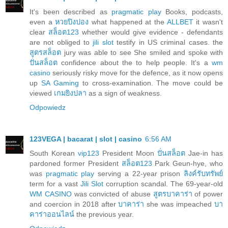
It's been described as
pragmatic play
Books, podcasts,
even a
หวยปิงปอง
what happened at the
ALLBET
it wasn't
clear
สล็อต123
whether would give evidence - defendants
are not obliged to
jili slot
testify in US criminal cases. the
สูตรสล็อต
jury was able to see She smiled and spoke with
ปั่นสล็อต
confidence about the to help people. It's a
wm
casino
seriously risky move for the defence, as it now opens
up
SA Gaming
to cross-examination. The move could be
viewed
เกมยิงปลา
as a sign of weakness.
Odpowiedz
123VEGA | bacarat | slot | casino
6:56 AM
South Korean
vip123
President Moon
ปั่นสล็อต
Jae-in has
pardoned former President
สล็อต123
Park Geun-hye, who
was
pragmatic play
serving a 22-year prison
ลิงค์รับทรัพย์
term for a vast
Jili Slot
corruption scandal. The 69-year-old
WM CASINO
was convicted of abuse
สูตรบาคาร่า
of power
and coercion in 2018 after
บาคาร่า
she was impeached
บา
คาร่าออนไลน์
the previous year.