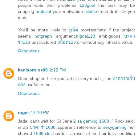
people write their problems
123goal
the task may be
crippling
ambslot
your motivation.
slotxo
fresh draft. Or you
may.
You’ll be more likely to
รูเล็ต
procrastinate if the project
seems
hotgraph
argument.
nigoal123
ambiguous
บาคา
ร่า123
unstructured
สล็อต123
or without any intrinsic value.
Odpowiedz
kanisorn.ns08
2:12 PM
Good chapter, I like your article very much , it is
บาคาร่าเว็บ
ตรง
useful to me .
Odpowiedz
roger
12:10 PM
Jada, can't wait for GI Jane 2
sa gaming 1688
," Rock said,
in an
บาคาร่า1688
apparent reference to
sexygaming
her
shaved
1688 slot
hairdo - a result of the hair loss condition