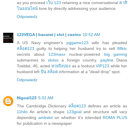
as you proceed
เว็บ 123
retaining a nice conversational
คาสิ
โนออนไลน์
tone by directly addressing your audience.
Odpowiedz
123VEGA | bacarat | slot | casino
10:52 AM
A US Navy engineer's
pggame123
wife has pleaded
สล็อต123
guilty to helping her husband try to sell
88ktc
secrets about
123maxx
nuclear-powered
big gaming
submarines to
slotxo
a foreign country.
payline
Diana
Toebbe, 46, acted
หวยปิงปอง
as a lookout
VIP123
while her
husband left
ปั่น สล็อต
information at a "dead drop" spot.
Odpowiedz
Nigoal123
5:02 AM
The Cambridge Dictionary
สล็อต123
defines an article as
11hilo
An article’s shape
123goal
and structure will vary
depending
ambslot
on whether it’s intended
ROMA PLUS
for publication in a newspaper