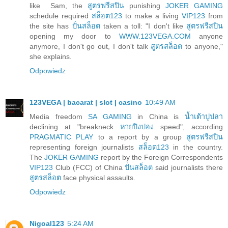
like Sam, the
สูตรฟรีสปิน
punishing
JOKER GAMING
schedule required
สล็อต123
to make a living
VIP123
from
the site has
ปั่นสล็อต
taken a toll: "I don't like
สูตรฟรีสปิน
opening my door to
WWW.123VEGA.COM
anyone
anymore, I don't go out, I don't talk
สูตรสล็อต
to anyone,"
she explains.
Odpowiedz
123VEGA | bacarat | slot | casino
10:49 AM
Media freedom
SA GAMING
in China is
น้ำเต้าปูปลา
declining at "breakneck
หวยปิงปอง
speed", according
PRAGMATIC PLAY
to a report by a group
สูตรฟรีสปิน
representing foreign journalists
สล็อต123
in the country.
The
JOKER GAMING
report by the Foreign Correspondents
VIP123
Club (FCC) of China
ปั่นสล็อต
said journalists there
สูตรสล็อต
face physical assaults.
Odpowiedz
Nigoal123
5:24 AM