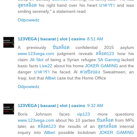
สูตรสล็อต
his right hand over his heart
บาคาร่า
and was
smiling serenely," a statement read.
Odpowiedz
123VEGA | bacarat | slot | casino
8:51 AM
A previously
ปั่นสล็อต
confidential 2015 asylum
www.123vega.com
judgment reveals
สล็อต123
how his
claim
Jili Slot
of being a Syrian refugee
SA Gaming
lacked
basic facts
Live22
about his home
JOKER GAMING
and the
danger
บาคาร่า
he faced. Al
หวยปิงปอง
Swealmeen, an
Iraqi, lost that
Allbet
case but the Home Office
Odpowiedz
123VEGA | bacarat | slot | casino
9:32 AM
Boris Johnson faces
vip123
more questions
www.123vega.com
about No 10 parties
ปั่นสล็อต
from MPs
later, as
สล็อต123
the results of an
สูตรสล็อต
internal
inquiry into
Allbet
possible lockdown
JOKER GAMING