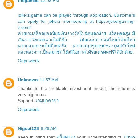
thegames
12:09 PM
jokerz game can be played through application. Customers
can apply for jokerz membership at https://jokergaming-
z.com/
ค่ายเกมสล็อตยอดนิยมเงินรางวัลโบนัสแตกง่าย แจ็คพอตสูง มี
เงินรางวัลแตกแบบไม่มีอั้น เล่นแตกมากแค่ไหนก็จ่ายไหว
ความสนุกแบบไม่มีหยุดยั้ง ความสนุกรูปแบบของยุคสมัยใหม่
และหลังจากเป็นสมาชิกก็ยังมีโอกาสได้รับเครดิตฟรีได้อีกด้วย.
Odpowiedz
Unknown
11:57 AM
Thanks to the profitable investment model, the return is
very big for us.
Support:
เกมบาคาร่า
Odpowiedz
Nigoal123
6:26 AM
Keep in mind that
สล็อต123
your understanding of
11hilo