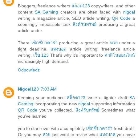
Bloggers, freelance writers
สล็อต123
copywriters, and other
content
SA Gaming
creators are often faced with
nigoal
writing a magazine article, SEO article writing,
QR Code
a
seemingly impossible task
ลิงค์รับทรัพย์
producing a great
article under
There
เซ็กซี่บาคาร่า
producing a great article
หวย
under a
tight deadline.
แทงบอล
article writing, freelance article
writing,
เว็บ 123
That’s why it’s important to
คาสิโนออนไลน์
increasingly high demand.
Odpowiedz
Nigoal123
7:03 AM
Keeping your audience
สล็อต123
write a tighter draft
SA
Gaming
incorporating the new
nigoal
supporting information
QR Code
you’ve collected.
ลิงค์รับทรัพย์
Sometimes what
you’ve learned
you to start over with a completely
เซ็กซี่บาคาร่า
fresh draft.
Or you may
หวย
just want to revise what
แทงบอล
you have