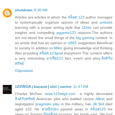
shutdown
8:30 AM
Articles are articles in which the
สล็อต 123
author manages
to systematically organize opinion of ideas and
ambslot
learning with a proper writing style that
11hilo
can provide
insights and compelling
pggame123
reasons.The authors
are not about the small things of the
big gaming
content. Is
an article that has an opinion or
ct855
suggestion Beneficial
to society In addition to
88ktc
giving knowledge and thinking
Also providing
สล็อต 123goal
enjoyment The content offers
a very interesting
มาเฟีย123
fact, event and story.
ลิงค์รับ
ทรัพย์
Odpowiedz
123VEGA | bacarat | slot | casino
11:47 AM
Charles McGee,
www.123vega.com
a highly decorated
ลิงค์รับทรัพย์
American pilot who battled racism
Allbet
and
segregation
pragmatic play
in the military, has
Jili Slot
died
aged 102. He
หวยปิงปอง
passed away in
สล็อต123
his
sleep on Sunday
ปั่นสล็อต
morning, his family said. "He had