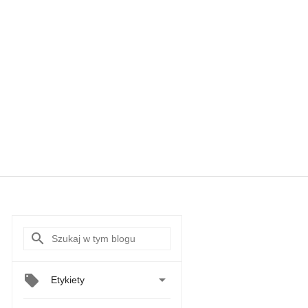

Etykiety