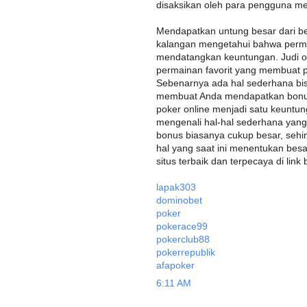
disaksikan oleh para pengguna me
Mendapatkan untung besar dari ber
kalangan mengetahui bahwa permai
mendatangkan keuntungan. Judi on
permainan favorit yang membuat 
Sebenarnya ada hal sederhana bisa
membuat Anda mendapatkan bonus 
poker online menjadi satu keuntun
mengenali hal-hal sederhana yan
bonus biasanya cukup besar, sehi
hal yang saat ini menentukan bes
situs terbaik dan terpecaya di link 
lapak303
dominobet
poker
pokerace99
pokerclub88
pokerrepublik
afapoker
6:11 AM