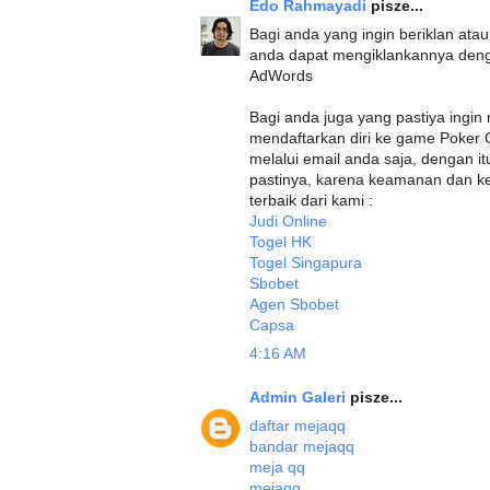
Edo Rahmayadi
pisze...
Bagi anda yang ingin beriklan at
anda dapat mengiklankannya deng
AdWords
Bagi anda juga yang pastiya ing
mendaftarkan diri ke game Poker 
melalui email anda saja, dengan 
pastinya, karena keamanan dan ken
terbaik dari kami :
Judi Online
Togel HK
Togel Singapura
Sbobet
Agen Sbobet
Capsa
4:16 AM
Admin Galeri
pisze...
daftar mejaqq
bandar mejaqq
meja qq
mejaqq