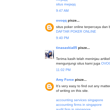
situs mejaqq
9:47 AM
ovoqq
pisze...
situs poker online terpercaya dan
DAFTAR POKER ONLINE
9:40 PM
tinasaskia05
pisze...
Terima kasih telah meninjau artik
mengunjungi situs kami juga
OVO
11:02 PM
Amy Force
pisze...
It’s very easy to find out any matt
of writing on this site.
accounting services singapore
accounting firms in singapore
audit firm in singapore