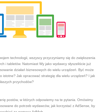
wojem technologii, wszyscy przyczyniamy się do zwiększenia
ch i tabletów. Natomiast Wy jako wydawcy słyszeliście już
stosowanie działań biznesowych do wielu urządzeń. Być może
to istotne? Jak opracować strategię dla wielu urządzeń? I jak
 Waszych przychodów?
serię postów, w których odpowiemy na te pytania. Omówimy
stosowane do potrzeb wydawców, jak korzystać z AdSense, by
 zarabiać za pomocą AdMob.