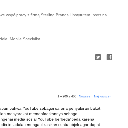
 współpracy z firmą Sterling Brands i instytutem Ipsos na
la, Mobile Specialist
1 – 200 z 405
Nowsze›
Najnowsze»
apan bahwa YouTube sebagai sarana penyaluran bakat,
agian masyarakat memanfaatkannya sebagai
 mengenai media sosial YouTube berbeda"beda karena
dia ini adalah mengaplikasikan suatu objek agar dapat