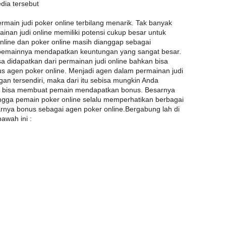
dia tersebut
main judi poker online terbilang menarik. Tak banyak
nan judi online memiliki potensi cukup besar untuk
line dan poker online masih dianggap sebagai
pemainnya mendapatkan keuntungan yang sangat besar.
 didapatkan dari permainan judi online bahkan bisa
agen poker online. Menjadi agen dalam permainan judi
gan tersendiri, maka dari itu sebisa mungkin Anda
g bisa membuat pemain mendapatkan bonus. Besarnya
ngga pemain poker online selalu memperhatikan berbagai
arnya bonus sebagai agen poker online.Bergabung lah di
bawah ini :