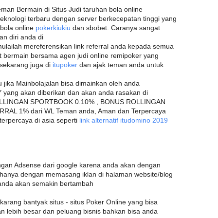
man Bermain di Situs Judi taruhan bola online
teknologi terbaru dengan server berkecepatan tinggi yang
bola online
pokerkiukiu
dan sbobet. Caranya sangat
 diri anda di
ulailah mereferensikan link referral anda kepada semua
t bermain bersama agen judi online remipoker yang
a sekarang juga di
itupoker
dan ajak teman anda untuk
u jika Mainbolajalan bisa dimainkan oleh anda
yang akan diberikan dan akan anda rasakan di
ROLLINGAN SPORTBOOK 0.10% , BONUS ROLLINGAN
RAL 1% dari WL Teman anda, Aman dan Terpercaya
erpercaya di asia seperti
link alternatif itudomino 2019
gan Adsense dari google karena anda akan dengan
anya dengan memasang iklan di halaman website/blog
 anda akan semakin bertambah
ekarang bantyak situs - situs Poker Online yang bisa
n lebih besar dan peluang bisnis bahkan bisa anda