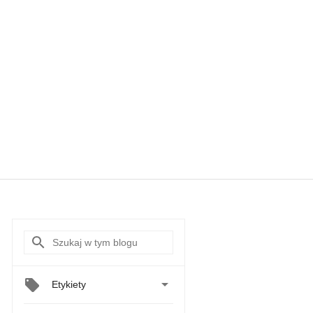

Etykiety