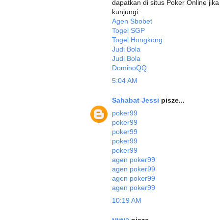
dapatkan di situs Poker Online ji
kunjungi :
Agen Sbobet
Togel SGP
Togel Hongkong
Judi Bola
Judi Bola
DominoQQ
5:04 AM
Sahabat Jessi
pisze...
poker99
poker99
poker99
poker99
poker99
agen poker99
agen poker99
agen poker99
agen poker99
10:19 AM
บุษบา
pisze...