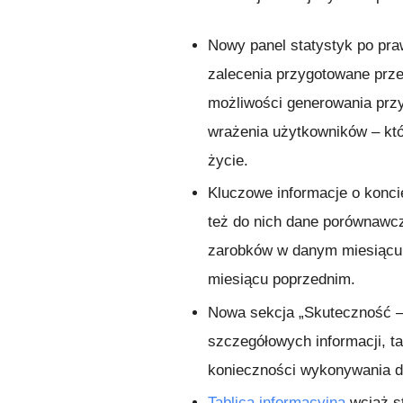
Nowy panel statystyk po pra
zalecenia przygotowane przez
możliwości generowania prz
wrażenia użytkowników – kt
życie.
Kluczowe informacje o konci
też do nich dane porównawc
zarobków w danym miesiącu 
miesiącu poprzednim.
Nowa sekcja „Skuteczność – 
szczegółowych informacji, tak
konieczności wykonywania d
Tablica informacyjna
wciąż st