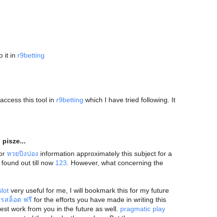
 it in
r9betting
access this tool in
r9betting
which I have tried following. It
o
pisze...
for
หวยปิงปอง
information approximately this subject for a
 found out till now
123
. However, what concerning the
 slot
very useful for me, I will bookmark this for my future
ตรสล็อต ฟรี
for the efforts you have made in writing this
est work from you in the future as well.
pragmatic play