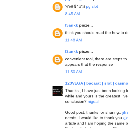
ทางเข้าเกม
pg slot
8:45 AM
l3ankk
pisze...
think you should read the how to do
11:48 AM
l3ankk
pisze...
convenient tool, there are steps to 
appears that the response
11:50 AM
123VEGA | bacarat | slot | casin
Thanks , I have just been looking 
while and yours is the greatest I've
conclusion?
nigoal
Good post, thanks for sharing..
jili
needs. I would like to thank you
สู
article and I am hoping the same b