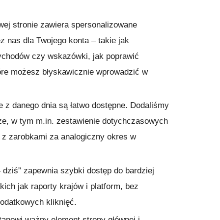
wej stronie zawiera spersonalizowane
 nas dla Twojego konta – takie jak
ychodów czy wskazówki, jak poprawić
óre możesz błyskawicznie wprowadzić w
e z danego dnia są łatwo dostępne. Dodaliśmy
ze, w tym m.in. zestawienie dotychczasowych
z zarobkami za analogiczny okres w
dziś” zapewnia szybki dostęp do bardziej
ich jak raporty krajów i platform, bez
odatkowych kliknięć.
anowi ważny element strony głównej i