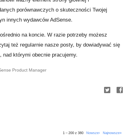
danych porównawczych o skuteczności Twojej
tryn innych wydawców AdSense.
ośrednio na koncie. W razie potrzeby możesz
zytaj też regularnie nasze posty, by dowiadywać się
, nad którymi obecnie pracujemy.
dSense Product Manager
1 – 200 z 380
Nowsze›
Najnowsze»