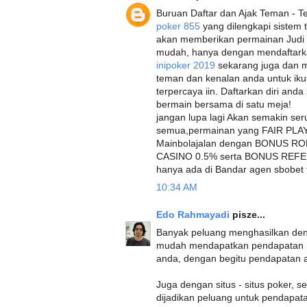
Buruan Daftar dan Ajak Teman - Te
poker 855
yang dilengkapi sistem 
akan memberikan permainan Judi 
mudah, hanya dengan mendaftarkan
inipoker 2019
sekarang juga dan m
teman dan kenalan anda untuk iku
terpercaya iin. Daftarkan diri and
bermain bersama di satu meja!
jangan lupa lagi Akan semakin ser
semua,permainan yang FAIR PLAY 
Mainbolajalan dengan BONUS 
CASINO 0.5% serta BONUS REFER
hanya ada di Bandar agen sbobet t
10:34 AM
Edo Rahmayadi
pisze...
Banyak peluang menghasilkan den
mudah mendapatkan pendapatan h
anda, dengan begitu pendapatan
Juga dengan situs - situs poker, s
dijadikan peluang untuk pendapata